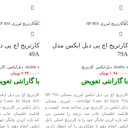
کارتریج اچ پی دبل ایکس مدل
کارتریج اچ پی 
49A
79A
double x
,
دبل‌ایکس
,
کارتریج
double x
,
دبل‌ایکس
,
کار
۱.۹۸۰.۰۰۰
تومان
۲.۳۴۰.۰۰۰
تومان
با گارانتی تعویض
با گارانتی تعو
ارتریج اچ پی دبل ایکس لیزری مشکی HP 79A
کارتریج اچ پی دبل ایکس 
cartridge Laser
Jet black 79A – لیزری- مشکی
ge Laser
دابل ایکس در کارتریج تونر ساخته شده، کیفیت و
دابل ایکس در کارتریج ت
قابلیت اطمینان چاپ صد درصد را تضمین می
قابلیت اطمینان چاپ 
کند.تازه کردن چاپگر خود را با کارتریج اصلی دابل
کند.تازه کردن چاپگر خود
ایکس انجام دهید تا عملکردی را که انتظار دارید،
ایکس انجام دهید تا عمل