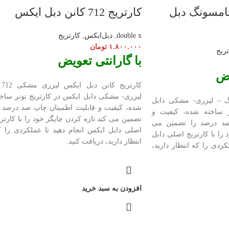
ریج 2250 سامسونگ دبل
کارتریج 712 کانن دبل ایکس
double x
,
دبل‌ایکس
,
کارتریج
۱.۸۰۰.۰۰۰
تومان
تریج
با گارانتی تعویض
یض
کارتریج 
لیزری- مشکی دابل ایکس در کارتریج تونر ساخت
2 سامسونگ – لیزری- مشکی دابل
شده، کیفیت و قابلیت اطمینان چاپ صد درصد ر
ر ساخته شده، کیفیت و
تضمین می کند.تازه کردن چاپگر خود را با کارتر
صد درصد را تضمین می
اصلی دابل ایکس انجام دهید تا عملکردی را ک
 را با کارتریج اصلی دابل
انتظار دارید، دریافت کنید.
کردی را که انتظار دارید،
افزودن به سبد خرید