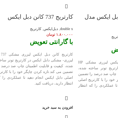
دبل ایکس مدل
کارتریج 737 کانن دبل ایکس
double x
,
دبل‌ایکس
,
کارتریج
۱.۸۰۰.۰۰۰
تومان
تریج
با گارانتی تعویض
یض
کارتریج 
لیزری- مشکی دابل ایکس در کارتریج تونر ساخت
کارتریج اچ پی دبل ایکس لیزری مشکی HP
شده، کیفیت و قابلیت اطمینان چاپ صد درصد ر
ارتریج تونر ساخته شده،
تضمین می کند.تازه کردن چاپگر خود را با کارتر
ن چاپ صد درصد را تضمین
اصلی دابل ایکس انجام دهید تا عملکردی را ک
 خود را با کارتریج اصلی
انتظار دارید، دریافت کنید.
ا عملکردی را که انتظار
افزودن به سبد خرید