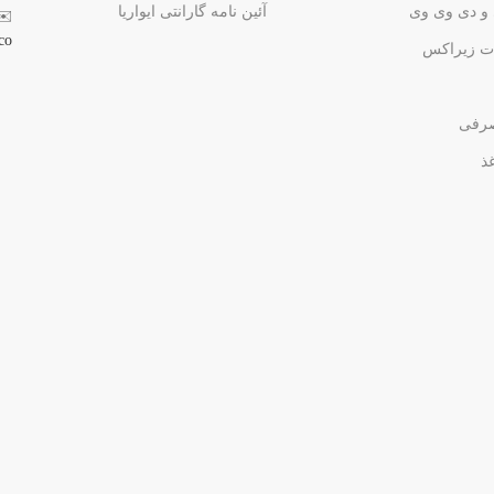
و دی وی وی
آئین نامه گارانتی ایواریا
✉️
co
ت زیراکس
صرفی
غذ