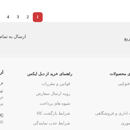
…
4
3
2
1
ارسال به تمام 
یع
ار
ی محصولات
راهنمای خرید از دبل ایکس
فتوکپی
قوانین و مقررات
📍
ته
رویه ارسال سفارش
شیوه های پرداخت
پر
 اداری و فروشگاهی
شرایط بازگشت کالا
📮
16
وری
شرایط جذب نمایندگی