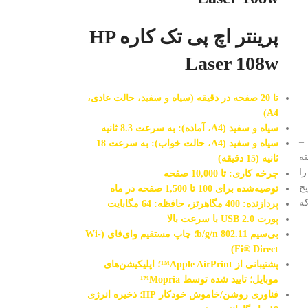
پرینتر اچ پی تک کاره HP
Laser 108w
تا 20 صفحه در دقیقه (سیاه و سفید، حالت عادی،
A4)
سیاه و سفید (A4، آماده): به سرعت 8.3 ثانیه
کانن دبل ایکس لیزری مشکی 737 –
سیاه و سفید (A4، حالت خواب): به سرعت 18
ه
ثانیه (15 دقیقه)
ا
چرخه کاری: تا 10,000 صفحه
یج
توصیه‌شده برای 100 تا 1,500 صفحه در ماه
ه
پردازنده: 400 مگاهرتز، حافظه: 64 مگابایت
پورت USB 2.0 با سرعت بالا
بی‌سیم 802.11 b/g/n؛ چاپ مستقیم وای‌فای (Wi-
Fi® Direct)
پشتیبانی از Apple AirPrint™؛ اپلیکیشن‌های
موبایل؛ تایید شده توسط Mopria™
فناوری روشن/خاموش خودکار HP؛ ذخیره انرژی