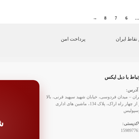
→
8
7
6
نقاط ایران
پرداخت امن
تباط با دبل ایکس
آدرس:
ران – میدان فردوسی، خیابان شهید سپهبد قرنی، بالا
تر از چهار راه اراک، پلاک 134، ماشین های اداری
سپولیس
ش
کدپستی:
15989776