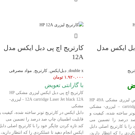
دبل ایکس مدل
کارتریج اچ پی دبل ایکس مدل
12A
تریج
double x
,
دبل‌ایکس
,
کارتریج
,
مواد مصرفی
۱.۹۲۰.۰۰۰
تومان
یض
با گارانتی تعویض
کارتریج اچ پی دبل ایکس لیزری مشکی HP
cartridge Laser
12A
Jet black 12A - لیزری-
لیزری مشکی HP 49A
مشکی
cartrid
Jet black 49A – لیزری- مشکی
دابل ایکس در کارتریج تونر ساخته شده، کیفیت و
ونر ساخته شده، کیفیت و
قابلیت اطمینان چاپ صد درصد را تضمین می
صد درصد را تضمین می
کند.تازه کردن چاپگر خود را با کارتریج اصلی دابل
 را با کارتریج اصلی دابل
ایکس انجام دهید تا عملکردی را که انتظار دارید،
کردی را که انتظار دارید،