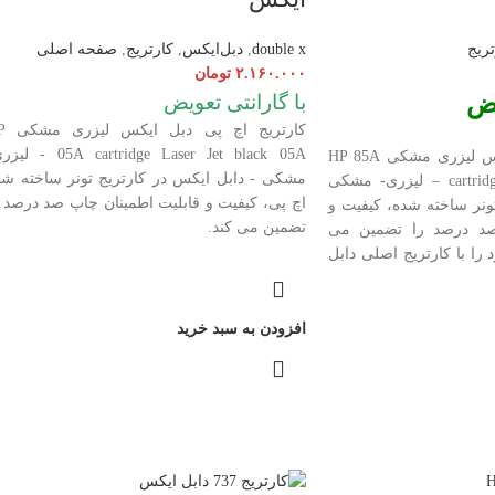
تریج
double x
,
دبل‌ایکس
,
کارتریج
,
صفحه اصلی
۲.۱۶۰.۰۰۰
تومان
یض
با گارانتی تعویض
کارتریج اچ 
cartridge Laser
05A
Jet black 05A - لی
لیزری مشکی HP 85A
مشکی - دابل ایکس در کارتریج تونر ساخته شد
cartrid
Jet black 85A – لیزری- مشکی
اچ پی، کیفیت و قابلیت اطمینان چاپ صد درصد ر
ونر ساخته شده، کیفیت و
تضمین می کند.
صد درصد را تضمین می
 را با کارتریج اصلی دابل
افزودن به سبد خرید