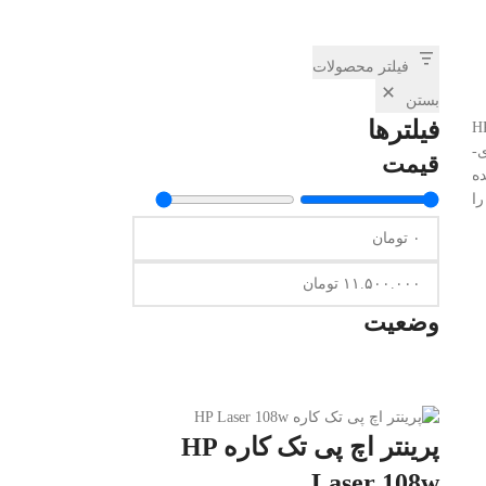
فیلتر محصولات
بستن
فیلترها
پی دبل ایکس لیزری مشکی HP
زری-
قیمت
ه
ا
وضعیت
پرینتر اچ پی تک کاره HP
Laser 108w