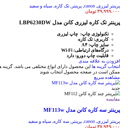
پرینتر لیزری
,
canon
,
پرینتر
,
تک کاره
,
سیاه و سفید
۳۹.۹۹۹.۰۰۰
تومان
پرینتر تک کاره لیزری کانن مدل LBP6230DW
تکنولوژی چاپ: چاپ لیزری
کاربری: تک کاره
سایز چاپ: A۴
درگاه‌های ارتباطی:
Fi
-
Wi
قابلیت چاپ دورو: دارد
افزودن به علاقه مندی
انتخاب گزینه ها
این محصول دارای انواع مختلفی می باشد. گزینه ه
ممکن است در صفحه محصول انتخاب شوند
مشاهده سریع
جدید
مقایسه
پرینتر سه کاره کانن مدل MF113w
پرینتر لیزری
,
canon
,
پرینتر
,
سه کاره
,
سیاه و سفید
۳۷.۹۴۹.۰۰۰
تومان