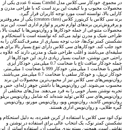
در مجموع، خودکار سی.کلاس مدل Candid بسته 6 عددی یکی از
محصولات محبوب و با کیفیت این برند است که با طراحی مدرن و
کارایی بالا، توانسته است مورد توجه کاربران قرار گیرد.
برند سی کلاس یا کریتورز کلاس (creators class) یکی از معروفتر
و پرفروش‌ترین برندهای لوازم تحریر و لوازم اداری است. این برند
محصولات متنوعی از جمله خودکارها و روان‌نویس‌ها با کیفیت بالا و
طراحی شیک و مدرن تولید می‌کند که توانسته است با استحکام و
نشکستن کمتر نوک‌ها، جذب توجه بسیاری از مصرف‌کنندگان را به
خود جلب کند. خودکارهای سی کلاس دارای تنوع بسیار بالا برای هر
سلیقه‌ای می‌باشند و اغلب طراحی شیک و مدرنی دارند که علاوه بر
راحتی حین نوشتن، جذابیت بسیار زیادی دارند. این خودکارها از
جمله خودکار سافت تاچ با ضخامت 0.7 میلی‌متر، خودکار ایزی
آفیس با ضخامت 1 میلی‌متر، خودکار 999 با ضخامت 1 میلی‌متر،
خودکار تریپل، و خودکار سلفی با ضخامت 0.7 میلی‌متر می‌باشند.
روان‌نویس‌های سی کلاس نیز از محبوب‌ترین محصولات این برند
محسوب می‌شوند. این روان‌نویس‌ها با داشتن جوهر ژله‌ای، حس و
تجربه نوشتن بسیار خوبی را به فرد می‌دهند. مدل‌های مختلفی از
روان‌نویس‌های سی کلاس تولید شده‌اند که شامل روان‌نویس بریلو،
روان‌نویس کاندید، روان‌نویس ویو، روان‌نویس مورنو، روان‌نویس
گیره طلایی، و روان‌نویس اداری هستند.
نوک اتود سی کلاس با استفاده از کربن فشرده، به دلیل استحکام و
نشکستن کمتر نوک، یک انتخاب عالی برای استفاده در نوشتن و
نقاشی است. همچنین بسته بندی مناسب آن، استفاده آسانتر از این