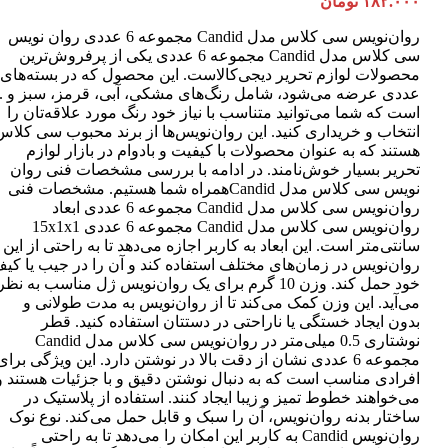
۱۸۲.۰۰۰
تومان
روان‌نویس سی کلاس مدل Candid مجموعه 6 عددی روان نویس
سی کلاس مدل Candid مجموعه 6 عددی یکی از پرفروش‌ترین
عددی عرضه می‌شود، شامل رنگ‌های مشکی، آبی، قرمز، سبز و ..
است که شما می‌توانید متناسب با نیاز خود رنگ مورد علاقه‌تان را
انتخاب و خریداری کنید. این روان‌نویس‌ها از برند محبوب سی کلاس
هستند که به عنوان محصولات با کیفیت و بادوام در بازار لوازم
تحریر بسیار خوش‌نامند. در ادامه با بررسی مشخصات فنی روان
نویس سی کلاس مدل Candidهمراه شما هستیم. مشخصات فنی
روان‌نویس سی کلاس مدل Candid مجموعه 6 عددی ابعاد
روان‌نویس سی کلاس مدل Candid مجموعه 6 عددی 15x1x1
سانتی‌متر است. این ابعاد به کاربر اجازه می‌دهد تا به راحتی از این
روان‌نویس در زمان‌های مختلف استفاده کند و آن را در جیب یا کی
خود حمل کند. وزن 10 گرم برای یک روان‌نویس ژل مناسب به نظر
می‌آید. این وزن کمک می‌کند تا از روان‌نویس به مدت طولانی و
بدون ایجاد خستگی یا ناراحتی در دستتان استفاده کنید. قطر
نوشتاری 0.5 میلی‌متر در روان‌نویس سی کلاس مدل Candid
مجموعه 6 عددی نشان از دقت بالا در نوشتن دارد. این ویژگی برای
افرادی مناسب است که به دنبال نوشتن دقیق و با جزئیات هستند و
می‌خواهند خطوط تمیز و زیبا ایجاد کنند. استفاده از پلاستیک در
ساختار بدنه روان‌نویس، آن را سبک و قابل حمل می‌کند. نوع نوک
روان‌نویس Candid به کاربر این امکان را می‌دهد تا به راحتی