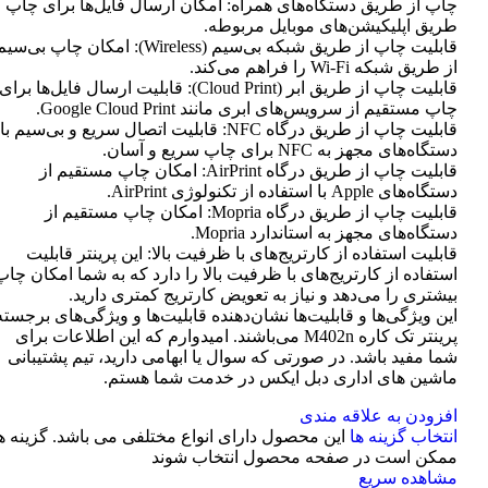
چاپ از طریق دستگاه‌های همراه: امکان ارسال فایل‌ها برای چاپ ا
طریق اپلیکیشن‌های موبایل مربوطه.
قابلیت چاپ از طریق شبکه بی‌سیم (Wireless): امکان چاپ بی‌سی
از طریق شبکه Wi-Fi را فراهم می‌کند.
قابلیت چاپ از طریق ابر (Cloud Print): قابلیت ارسال فایل‌ها برای
چاپ مستقیم از سرویس‌های ابری مانند Google Cloud Print.
قابلیت چاپ از طریق درگاه NFC: قابلیت اتصال سریع و بی‌سیم با
دستگاه‌های مجهز به NFC برای چاپ سریع و آسان.
قابلیت چاپ از طریق درگاه AirPrint: امکان چاپ مستقیم از
دستگاه‌های Apple با استفاده از تکنولوژی AirPrint.
قابلیت چاپ از طریق درگاه Mopria: امکان چاپ مستقیم از
دستگاه‌های مجهز به استاندارد Mopria.
قابلیت استفاده از کارتریج‌های با ظرفیت بالا: این پرینتر قابلیت
استفاده از کارتریج‌های با ظرفیت بالا را دارد که به شما امکان چاپ
بیشتری را می‌دهد و نیاز به تعویض کارتریج کمتری دارید.
این ویژگی‌ها و قابلیت‌ها نشان‌دهنده قابلیت‌ها و ویژگی‌های برجسته
پرینتر تک کاره M402n می‌باشند. امیدوارم که این اطلاعات برای
شما مفید باشد. در صورتی که سوال یا ابهامی دارید، تیم پشتیبانی
ماشین های اداری دبل ایکس در خدمت شما هستم.
افزودن به علاقه مندی
انتخاب گزینه ها
این محصول دارای انواع مختلفی می باشد. گزینه ه
ممکن است در صفحه محصول انتخاب شوند
مشاهده سریع