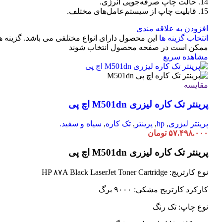
14. حالت چاپ صرفه‌جویی انرژی.
15. قابلیت چاپ از سیستم‌عامل‌های مختلف.
افزودن به علاقه مندی
انتخاب گزینه ها
این محصول دارای انواع مختلفی می باشد. گزینه ه
ممکن است در صفحه محصول انتخاب شوند
مشاهده سریع
مقایسه
پرینتر تک کاره لیزری M501dn اچ پی
پرینتر لیزری
,
hp
,
پرینتر
,
تک کاره
,
سیاه و سفید.
۵۷.۴۹۸.۰۰۰
تومان
پرینتر تک کاره لیزری M501dn اچ پی
نوع کارتریج: HP ۸۷A Black LaserJet Toner Cartridge
کارکرد کارتریج مشکی: ۹۰۰۰ برگ
نوع چاپ: تک رنگ