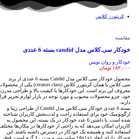
کریتورز کلاس
مقایسه
خودکار سی.کلاس مدل candid بسته 6 عددی
خودکار و روان نویس
۱۸۲.۰۰۰
تومان
محصول خودکار سی.کلاس مدل Candid بسته 6 عددی از برند
سی.کلاس یا همان کریتورز کلاس (creators class) یکی از محصو
معروف این برند است. این خودکارها با کیفیت بالا و طراحی مدرن
خود، جزو محصولات محبوب و مورد توجه در بازار لوازم تحریر قرا
دارند.
بسته 6 عددی خودکار سی.کلاس مدل Candid از طراحی زیبا و
ارگونومیک خود برای استفاده راحت و لذت‌بخش کاربران شناخته
شده است. با داشتن 6 عدد خودکار در یک بسته، این محصول به
کاربران امکان می‌دهد که به راحتی از خودکارها در مکان‌ها مختلف
استفاده کنند و همیشه یک خودکار در دسترس داشته باشند. این
خودکار دارای ابعاد ۱۵x۱x۱ سانتی‌متر و وزن ۶۰ گرم است. قطر