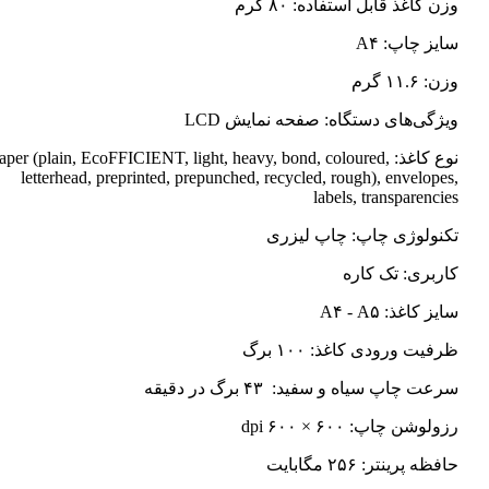
وزن کاغذ قابل استفاده: ۸۰ گرم
سایز چاپ: A۴
وزن: ۱۱.۶ گرم
ویژگی‌های دستگاه: صفحه نمایش LCD
نوع کاغذ: Paper (plain, EcoFFICIENT, light, heavy, bond, coloured
letterhead, preprinted, prepunched, recycled, rough), envelopes,
labels, transparencies
تکنولوژی چاپ: چاپ لیزری
کاربری: تک کاره
سایز کاغذ: A۴ - A۵
ظرفیت ورودی کاغذ: ۱۰۰ برگ
سرعت چاپ سیاه و سفید: ۴۳ برگ در دقیقه
رزولوشن چاپ: ۶۰۰ × ۶۰۰ dpi
حافظه پرینتر: ۲۵۶ مگابایت