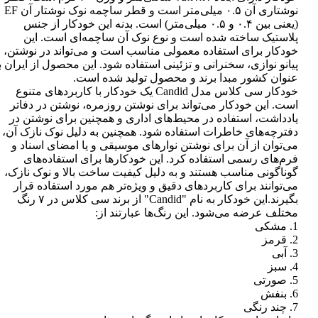
نوشتاری آن ۰.۵ میلی‌متر است و قطر ساچمه نوک نوشتار آن EF
(یعنی بین ۰.۴ و ۰.۵ میلی‌متر) است. بدنه این خودکار از جنس
پلاستیک ساخته شده است و نوع نوک آن ساچمه‌ای است. این
خودکار برای استفاده معمولی مناسب است و می‌تواند در نوشتن،
پیانو نوازی، سخنرانی و تزئینی استفاده شود. این محصول از ایران ب
عنوان کشور مبدا برند و محصول تولید شده است.
خودکار سی کلاس مدل Candid یک خودکار با کاربردهای متنوع
است. این خودکار می‌تواند برای نوشتن روزمره، نوشتن در دفاتر
یادداشت، استفاده در محیط‌های اداری و همچنین برای نوشتن در
دفترچه‌های خاطرات استفاده شود. همچنین به دلیل نوک نازک آن،
می‌توان از آن برای نوشتن نوارهای موسیقی و یا امضای اسناد و
فرم‌های رسمی استفاده کرد. این خودکارها برای استفاده‌های
گوناگونی مناسب هستند و به دلیل کیفیت ساخت بالا و نوک نازک،
می‌توانند برای کاربردهای دقیق و ویژه‌تر هم مورد استفاده قرار
بگیرند.این خودکار به نام "Candid" از برند سی کلاس در ۷ رنگ
مختلف عرضه می‌شود. این رنگ‌ها عبارتند از:
1. مشکی
2. قرمز
3. آبی
4. سبز
5. صورتی
6. بنفش
7. چند رنگی