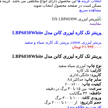
انتخاب گزینه ها
این محصول دارای انواع مختلفی می باشد. گزینه ه
ممکن است در صفحه محصول انتخاب شوند
مشاهده سریع
مقایسه
پرینتر تک کاره لیزری کانن مدل LBP6030White
پرینتر لیزری
,
canon
,
پرینتر
,
تک کاره
,
سیاه و سفید
۲۱.۹۹۲.۰۰۰
تومان
پرینتر تک کاره لیزری کانن مدل LBP6030White
نوع چاپ:
لیزری سیاه سفید
کارایی:
تک کاره
کاربرد:
خانگی-اداری
سایز چاپ:
حداکثر A4
کیفیت چاپ:
۶۰۰x۶۰۰
سرعت:
بین ۱۵ تا ۳۰ برگ در دقیقه
حافظه:
۳۲ مگابایت
ورودی کاغذ:
۱۰۰ تا ۳۰۰ برگ
حجم کارتریج:
از ۱۰۰۰ تا ۲۰۰۰ برگ
افزودن به علاقه مندی