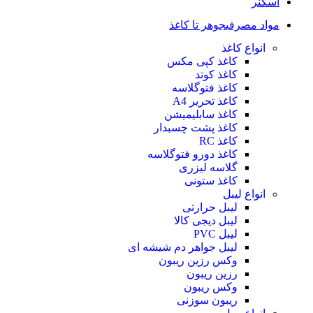
اسکنر
مواد مصرفی
جوهر تا کاغذ
انواع کاغذ
کاغذ کپی مکس
کاغذ کوتد
کاغذ فتوگلاسه
کاغذ تحریر A4
کاغذ سابلیمیشن
کاغذ پشت چسبدار
کاغذ RC
کاغذ دورو فتوگلاسه
گلاسه لیزری
کاغذ ستونی
انواع لیبل
لیبل حرارتی
لیبل دیجی کالا
لیبل PVC
لیبل جواهر دم شیشه ای
وکس رزین ریبون
رزین ریبون
وکس ریبون
ریبون سوزنی