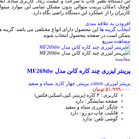
این دستگاه نظیر چاپ با سرعت و کیفیت زیاد, کاربری ساده, ابعا
کوچک ,امکان پرینت متوالی بدون مشکل تمامی این موارد میتوان
کاربران را از عملکرد این دستگاه راضی نگاه دارد.
افزودن به علاقه مندی
انتخاب گزینه ها
این محصول دارای انواع مختلفی می باشد. گزینه ه
ممکن است در صفحه محصول انتخاب شوند
مشاهده سریع
مقایسه
پرینتر لیزری چند کاره کانن مدل MF269dw
پرینتر لیزری
,
canon
,
پرینتر
,
چهار کاره
,
سیاه و سفید
۵۱.۹۹۹.۰۰۰
تومان
کاربری : ۴ کاره (پرینتر،کپی،اسکنر،فکس)
صفحه نمایشگر : دارد
چاپگر: لیزری سیاه و سفید
قابلیت چاپ دو رو : دارد
گوشی تلفن: ندارد