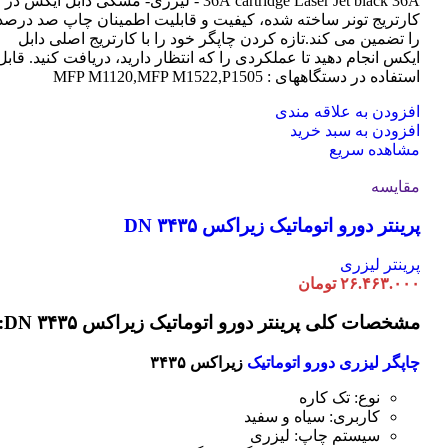
cartridge Laser
36A
Jet black 36A - لیزری- مشکی دابل ایکس در
کارتریج تونر ساخته شده، کیفیت و قابلیت اطمینان چاپ صد درصد
را تضمین می کند.تازه کردن چاپگر خود را با کارتریج اصلی دابل
ایکس انجام دهید تا عملکردی را که انتظار دارید، دریافت کنید. قابل
استفاده در دستگاههای : MFP M1120,MFP M1522,P1505
افزودن به علاقه مندی
افزودن به سبد خرید
مشاهده سریع
مقایسه
پرینتر دورو اتوماتیک زیراکس DN ۳۴۳۵
پرینتر لیزری
۲۶.۴۶۳.۰۰۰
تومان
مشخصات کلی پرینتر دورو اتوماتیک زیراکس DN ۳۴۳۵:
چاپگر لیزری دورو اتوماتیک
زیراکس ۳۴۳۵
نوع: تک کاره
کاربری: سیاه و سفید
سیستم چاپ: لیزری