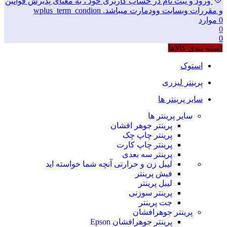
ورود و ثبت نام در حساب کاربری خود ، به معنای پذیرش قوانین
و مقررات وبسایت وودمارت میباشد. wplus_term_condion
0
موارد
0
0
دسته بندی کالاها
استوک
پرینتر لیزری
سایر پرینتر ها
سایر پرینتر ها
پرینتر جوهر افشان
پرینتر چاپ چک
پرینتر چاپ کارت
پرینتر سه بعدی
لیبل زن و حرارتی
آنچه شما خواسته اید
فیش پرینتر
لیبل پرینتر
پرینتر سوزنی
جت پرینتر
پرینتر جوهرافشان
پرینتر جوهرافشان Epson