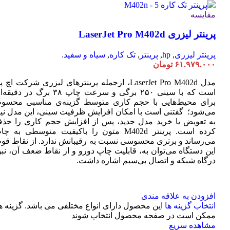
مقایسه
پرینتر لیزری LaserJet Pro M402d
پرینتر لیزری
,
hp
,
پرینتر
,
تک کاره
,
سیاه و سفید.
۶۱.۹۷۹.۰۰۰
تومان
مدل LaserJet Pro M402d، ازجمله پرینترهای لیزری شرکت اچ 
است که با سینی ۲۵۰ برگی و سرعت چاپ ۳۸ برگ در دقی
برای محیط‌هایی با حجم کاری متوسط گزینه‌ی مناسبی محسو
می‌شود؛ گفتنی است با امکان افزایش ظرفیت سینی، این مدل نیا
به تعویض یا خرید مدل جدید، پس از افزایش حجم کاری را حذ
کرده است. پرینتر M402d متون را باکیفیت متوسطی به چ
می‌رساند و برتری محسوسی نسبت به رقیبانش ندارد. از نقاط قو
این دستگاه می‌توان به، قابلیت چاپ دورو و از نقاط ضعف آن، نبو
درگاه شبکه و اتصال بی‌سیم اشاره داشت.
افزودن به علاقه مندی
انتخاب گزینه ها
این محصول دارای انواع مختلفی می باشد. گزینه ه
ممکن است در صفحه محصول انتخاب شوند
مشاهده سریع