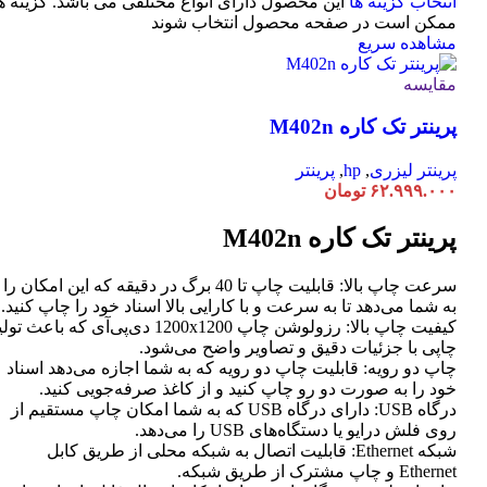
انتخاب گزینه ها
این محصول دارای انواع مختلفی می باشد. گزینه ه
ممکن است در صفحه محصول انتخاب شوند
مشاهده سریع
مقایسه
پرینتر تک کاره M402n
پرینتر لیزری
,
hp
,
پرینتر
۶۲.۹۹۹.۰۰۰
تومان
پرینتر تک کاره M402n
سرعت چاپ بالا: قابلیت چاپ تا 40 برگ در دقیقه که این امکان را
به شما می‌دهد تا به سرعت و با کارایی بالا اسناد خود را چاپ کنید.
کیفیت چاپ بالا: رزولوشن چاپ 1200x1200 دی‌پی‌آی که باعث تو
چاپی با جزئیات دقیق و تصاویر واضح می‌شود.
چاپ دو رویه: قابلیت چاپ دو رویه که به شما اجازه می‌دهد اسناد
خود را به صورت دو رو چاپ کنید و از کاغذ صرفه‌جویی کنید.
درگاه USB: دارای درگاه USB که به شما امکان چاپ مستقیم از
روی فلش درایو یا دستگاه‌های USB را می‌دهد.
شبکه Ethernet: قابلیت اتصال به شبکه محلی از طریق کابل
Ethernet و چاپ مشترک از طریق شبکه.