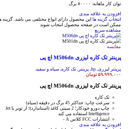
توان کار ماهانه: ۸۰۰۰۰ برگ
افزودن به علاقه مندی
انتخاب گزینه ها
این محصول دارای انواع مختلفی می باشد. گزینه ه
ممکن است در صفحه محصول انتخاب شوند
مشاهده سریع
مقایسه
پرینتر تک کاره لیزری M506dn اچ پی
پرینتر لیزری
,
hp
,
پرینتر
,
تک کاره
,
سیاه و سفید.
۵۹.۹۹۹.۰۰۰
تومان
پرینتر تک کاره لیزری M506dn اچ پی
تک کاره
سرعت چاپ: حداکثر 45 برگ در دقیقه (سیاه)
چاپ دورو خودکار؛ 2 سینی کاغذ (استاندارد)؛ از تونر با Jet
Intelligence استفاده می کند
انتشارات FCC کلاس A -
افزودن به علاقه مندی