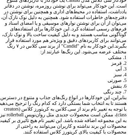
خودکار سی کلاس مدل Candid یک خودکار با کاربردهای متنوع
است. این خودکار می‌تواند برای نوشتن روزمره، نوشتن در دفاتر
یادداشت، استفاده در محیط‌های اداری و همچنین برای نوشتن در
دفترچه‌های خاطرات استفاده شود. همچنین به دلیل نوک نازک آن،
می‌توان از آن برای نوشتن نوارهای موسیقی و یا امضای اسناد و
فرم‌های رسمی استفاده کرد. این خودکارها برای استفاده‌های
گوناگونی مناسب هستند و به دلیل کیفیت ساخت بالا و نوک نازک،
می‌توانند برای کاربردهای دقیق و ویژه‌تر هم مورد استفاده قرار
بگیرند.این خودکار به نام "Candid" از برند سی کلاس در ۷ رنگ
مختلف عرضه می‌شود. این رنگ‌ها عبارتند از:
1. مشکی
2. قرمز
3. آبی
4. سبز
5. صورتی
6. بنفش
7. چند رنگی
بنابراین، این خودکارها در انواع رنگ‌های جذاب و متنوع در دسترس
هستند تا به انتخاب شما بستگی دارد که کدام رنگ را ترجیح می‌دهید
با توجه به تغییر نام برند از سی.کلاس به کریتورز کلاس (creators
class)، ممکن است محصولات جدیدی مثل روان‌نویس rollerball نیز
به این مجموعه اضافه شده باشد. این تغییر نام هیچ تأثیری بر کیفی
محصولات این برند نداشته و کاربران می‌توانند به راحتی از
محصولات با کیفیت بالای کریتورز کلاس استفاده کنند.