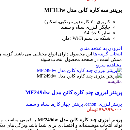
پرینتر سه کاره کانن مدل MF113w
کاربری : ۳ کاره (پرینتر،کپی،اسکنر)
چاپگر: لیزری سیاه و سفید
سایز کاغذ: A4
شبکه بی سیم Wi-Fi : دارد
افزودن به علاقه مندی
انتخاب گزینه ها
این محصول دارای انواع مختلفی می باشد. گزینه ه
ممکن است در صفحه محصول انتخاب شوند
مشاهده سریع
مقایسه
پرینتر لیزری چند کاره کانن مدل MF249dw
پرینتر لیزری
,
canon
,
پرینتر
,
چهار کاره
,
سیاه و سفید
۷۹.۹۹۹.۰۰۰
تومان
پرینتر لیزری چند کاره کانن مدل MF249dw
با قیمتی مناسب م
تواند انتخاب هوشمندانه و اقتصادی برای شما باشد.ویژگی های دیگ