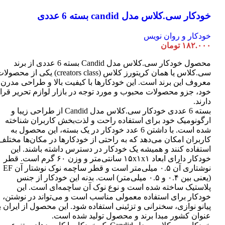
خودکار سی.کلاس مدل candid بسته 6 عددی
خودکار و روان نویس
۱۸۲.۰۰۰
تومان
محصول خودکار سی.کلاس مدل Candid بسته 6 عددی از برند
سی.کلاس یا همان کریتورز کلاس (creators class) یکی از محصو
معروف این برند است. این خودکارها با کیفیت بالا و طراحی مدرن
خود، جزو محصولات محبوب و مورد توجه در بازار لوازم تحریر قرا
دارند.
بسته 6 عددی خودکار سی.کلاس مدل Candid از طراحی زیبا و
ارگونومیک خود برای استفاده راحت و لذت‌بخش کاربران شناخته
شده است. با داشتن 6 عدد خودکار در یک بسته، این محصول به
کاربران امکان می‌دهد که به راحتی از خودکارها در مکان‌ها مختلف
استفاده کنند و همیشه یک خودکار در دسترس داشته باشند. این
خودکار دارای ابعاد ۱۵x۱x۱ سانتی‌متر و وزن ۶۰ گرم است. قطر
نوشتاری آن ۰.۵ میلی‌متر است و قطر ساچمه نوک نوشتار آن EF
(یعنی بین ۰.۴ و ۰.۵ میلی‌متر) است. بدنه این خودکار از جنس
پلاستیک ساخته شده است و نوع نوک آن ساچمه‌ای است. این
خودکار برای استفاده معمولی مناسب است و می‌تواند در نوشتن،
پیانو نوازی، سخنرانی و تزئینی استفاده شود. این محصول از ایران ب
عنوان کشور مبدا برند و محصول تولید شده است.