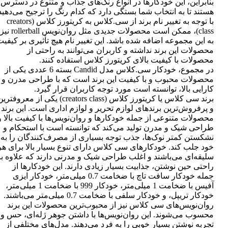
بنابراین، این خودکارها در انواع رنگ‌های جذاب و متنوع در دسترس
هستند تا به انتخاب شما بستگی دارد که کدام رنگ را ترجیح می‌دهید
با توجه به تغییر نام برند از سی.کلاس به کریتورز کلاس (creators
class)، ممکن است محصولات جدیدی مثل روان‌نویس rollerball نیز
به این مجموعه اضافه شده باشد. این تغییر نام هیچ تأثیری بر کیفی
محصولات این برند نداشته و کاربران می‌توانند به راحتی از
محصولات با کیفیت بالای کریتورز کلاس استفاده کنند.
در مجموع، خودکار سی.کلاس مدل Candid بسته 6 عددی یکی از
محصولات محبوب و با کیفیت این برند است که با طراحی مدرن و
کارایی بالا، توانسته است مورد توجه کاربران قرار گیرد.
برند سی کلاس یا کریتورز کلاس (creators class) یکی از معروفتر
و پرفروش‌ترین برندهای لوازم تحریر و لوازم اداری است. این برند
محصولات متنوعی از جمله خودکارها و روان‌نویس‌ها با کیفیت بالا و
طراحی شیک و مدرن تولید می‌کند که توانسته است با استحکام و
نشکستن کمتر نوک‌ها، جذب توجه بسیاری از مصرف‌کنندگان را به
خود جلب کند. خودکارهای سی کلاس دارای تنوع بسیار بالا برای هر
سلیقه‌ای می‌باشند و اغلب طراحی شیک و مدرنی دارند که علاوه بر
راحتی حین نوشتن، جذابیت بسیار زیادی دارند. این خودکارها از
جمله خودکار سافت تاچ با ضخامت 0.7 میلی‌متر، خودکار ایزی
آفیس با ضخامت 1 میلی‌متر، خودکار 999 با ضخامت 1 میلی‌متر،
خودکار تریپل، و خودکار سلفی با ضخامت 0.7 میلی‌متر می‌باشند.
روان‌نویس‌های سی کلاس نیز از محبوب‌ترین محصولات این برند
محسوب می‌شوند. این روان‌نویس‌ها با داشتن جوهر ژله‌ای، حس و
تجربه نوشتن بسیار خوبی را به فرد می‌دهند. مدل‌های مختلفی از