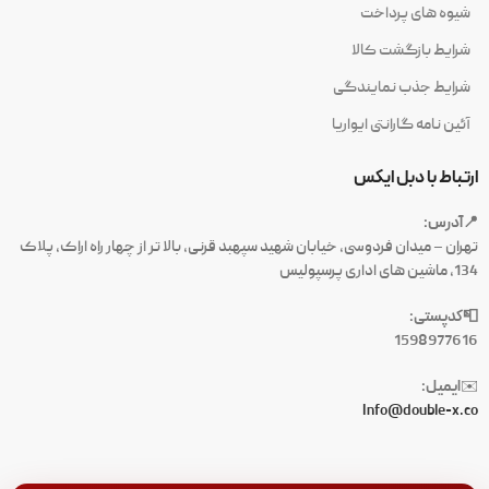
شیوه های پرداخت
شرایط بازگشت کالا
شرایط جذب نمایندگی
آئین نامه گارانتی ایواریا
ارتباط با دبل ایکس
📍آدرس:
تهران – میدان فردوسی، خیابان شهید سپهبد قرنی، بالا تر از چهار راه اراک، پلاک
134، ماشین های اداری پرسپولیس
📮کدپستی:
1598977616
ایمیل:
✉️
Info@double-x.co