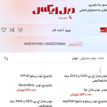
عبور به ناوبری
رفتن به محتوای اصلی
منو
ورود / ثبت نام
09121757923
09122279200
جستجو
خانه
-
مواد مصرفی
-
تونر
تونر شارژ اچ پی 1320 و 2035 یک
کارتیج تونر ریکو ۱۲۳۰D
کیلوگرمی
کارتریج تونر
,
Ricoh Aficio
تونر
,
تونر شارژ
,
hp
۸۴۰.۰۰۰
تومان
۱.۵۳۰.۰۰۰
تومان
کارتیج تونر ریکو و ناشوا mp2000
تونر شارژ اچ پی 1005 و 1006 یک
کیلوگرمی