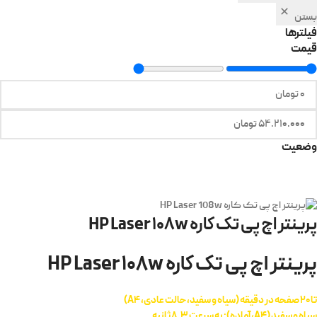
بستن
فیلترها
قیمت
وضعیت
پرینتر اچ پی تک کاره HP Laser 108w
پرینتر اچ پی تک کاره HP Laser 108w
تا 20 صفحه در دقیقه (سیاه و سفید، حالت عادی، A4)
سیاه و سفید (A4، آماده): به سرعت 8.3 ثانیه