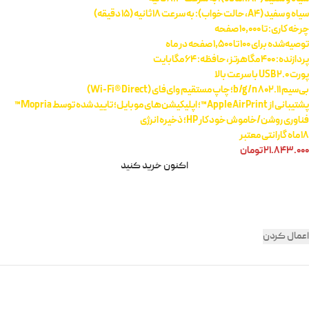
سیاه و سفید (A4، حالت خواب): به سرعت 18 ثانیه (15 دقیقه)
چرخه کاری: تا 10,000 صفحه
توصیه‌شده برای 100 تا 1,500 صفحه در ماه
پردازنده: 400 مگاهرتز، حافظه: 64 مگابایت
پورت USB 2.0 با سرعت بالا
بی‌سیم 802.11 b/g/n؛ چاپ مستقیم وای‌فای (Wi-Fi® Direct)
پشتیبانی از Apple AirPrint™؛ اپلیکیشن‌های موبایل؛ تایید شده توسط Mopria™
فناوری روشن/خاموش خودکار HP؛ ذخیره انرژی
18 ماه گارانتی معتبر
۲۱.۸۴۳.۰۰۰
تومان
اکنون خرید کنید
اعمال کردن