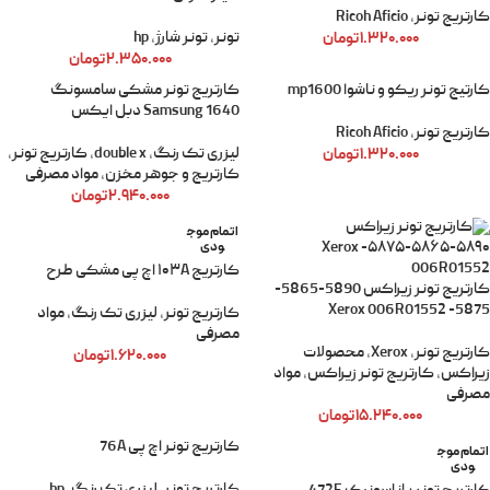
کارتریج تونر
,
Ricoh Aficio
۱.۳۲۰.۰۰۰
تومان
تونر
,
تونر شارژ
,
hp
۲.۳۵۰.۰۰۰
تومان
کارتیج تونر ریکو و ناشوا mp1600
کارتریج تونر مشکی سامسونگ
Samsung 1640 دبل ایکس
کارتریج تونر
,
Ricoh Aficio
۱.۳۲۰.۰۰۰
تومان
لیزری تک رنگ
,
double x
,
کارتریج تونر
,
کارتریج و جوهر مخزن
,
مواد مصرفی
۲.۹۴۰.۰۰۰
تومان
اتمام موج
ودی
کارتریج ۱۰۳A اچ پی مشکی طرح
کارتریج تونر زیراکس 5890-5865-
5875- Xerox 006R01552
کارتریج تونر
,
لیزری تک رنگ
,
مواد
مصرفی
کارتریج تونر
,
Xerox
,
محصولات
۱.۶۲۰.۰۰۰
تومان
زیراکس
,
کارتریج تونر زیراکس
,
مواد
مصرفی
۱۵.۲۴۰.۰۰۰
تومان
کارتریج تونر اچ پی 76A
اتمام موج
ودی