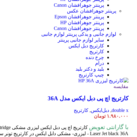
پرینتر جوهرافشان Canon
پرینتر جوهرافشان عکس
پرینتر جوهرافشان Epson
پرینتر جوهرافشان HP
پرینتر جوهرافشان Canon
لوازم جانبی و یدکی پرینتر
لوازم جانبی
سایر لوازم جانبی پرینتر
کارتریج دبل ایکس
کارتریج
چرخ دنده
درام
بلید و دکتر بلید
چیپ کارتریج
مقایسه
کارتریج اچ پی دبل ایکس مدل 36A
double x
,
دبل‌ایکس
,
کارتریج
۱.۹۸۰.۰۰۰
تومان
با گارانتی تعویض
کارتریج اچ پی دبل ایکس لیزری مشکی HP 36A
tridge
Laser
Jet black 36A - لیزری- مشکی دابل ایکس در کارتریج تون