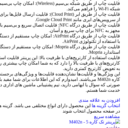
قابلیت چاپ از طریق شبکه بی‌سیم (Wireless): امک
شبکه Wi-Fi را فراهم می‌کند.
قابلیت چاپ از طریق ابر (Cloud Print): قابلیت ارسال
از سرویس‌های ابری مانند Google Cloud Print.
قابلیت چاپ از طریق درگاه NFC: قابلیت اتصال سریع و بی
مجهز به NFC برای چاپ سریع و آسان.
با استفاده از تکنولوژی AirPrint.
قابلیت چاپ از طریق درگاه Mopria: امکان چاپ مستقیم
استاندارد Mopria.
قابلیت استفاده از کارتریج‌های با ظرفیت بالا: این پرینتر قابلیت است
کارتریج‌های با ظرفیت بالا را دارد که به شما امکان چاپ بیشتری را 
به تعویض کارتریج کمتری دارید.
این ویژگی‌ها و قابلیت‌ها نشان‌دهنده قابلیت‌ها و ویژگی‌های برجسته
کاره M402n می‌باشند. امیدوارم که این اطلاعات برای شما مفید ب
صورتی که سوال یا ابهامی دارید، تیم پشتیبانی ماشین های اداری د
خدمت شما هستم.
افزودن به علاقه مندی
انتخاب گزینه ها
این محصول دارای انواع مختلفی می باشد. گزینه 
در صفحه محصول انتخاب شوند
مشاهده سریع
مقایسه