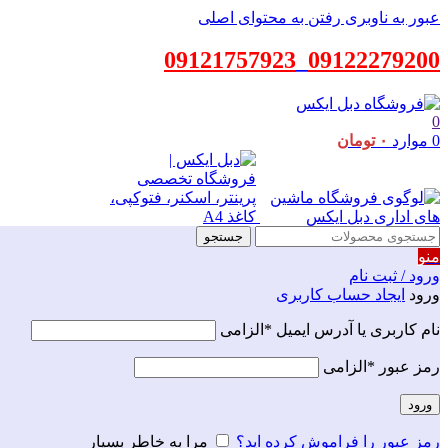
عبور به ناوبری
رفتن به محتوای اصلی
09121757923
_
09122279200
0
0
موارد
۰
تومان
جستجو
منو
ورود / ثبت نام
ورود
ایجاد حساب کاربری
نام کاربری یا آدرس ایمیل
*
الزامی
رمز عبور
*
الزامی
ورود
رمز عبور را فراموش کرده اید؟
مرا به خاطر بسپار