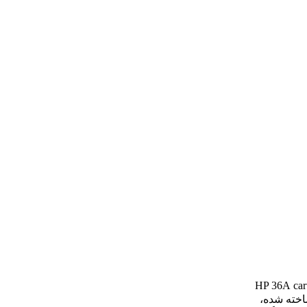
car
ر ساخته شده،