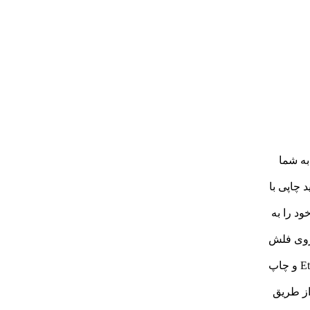
ان را به شما
 باعث تولید چاپی با
ود را به
یم از روی فلش
شبکه Ethernet: قابلیت اتصال به شبکه محلی از طریق کابل Ethernet و چاپ
از طریق