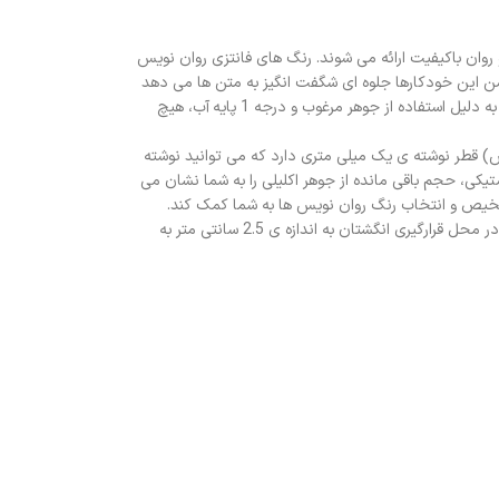
ا جوهر نرم و روان باکیفیت ارائه می شوند. رنگ های فانتزی روان نویس
شن این خودکارها جلوه ای شگفت انگیز به متن ها می دهد
و می توانید نوشته های خاطره انگیزی را در دفتر و کتاب های خود بنویسید. جوهر ژله ای روان نویس 12 رنگ کریتورز (سی کلاس) به نرمی روی کاغذ قرار می گیرد و به دلیل استفاده از جوهر مرغوب و درجه 1 پایه آب، هیچ
 توان به عنوان هدیه نیز از آن ها استفاده کرد. روان نویس 12 رنگ کیفی کریتورز(سی کلاس) قطر نوشته ی یک میلی متری دارد که می توانید نوشته
یکی، حجم باقی مانده از جوهر اکلیلی را به شما نشان می
تشخیص و انتخاب رنگ روان نویس ها به شما کمک کند.
اکلیل های موجود در جوهر این روان نویس با نوشته شدن روی کاغذ پخش نمی شوند و به سرعت با نقش بستن روی کاغذ خشک می شوند. بدنه این روان نویس در محل قرارگیری انگشتان به اندازه ی 2.5 سانتی متر به