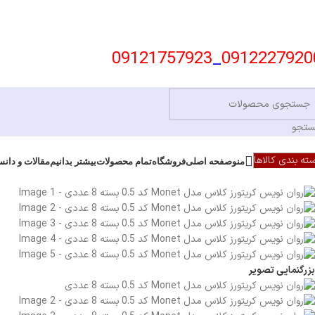
09121757923
_
0912227920
تجو
ته بندی کالاها
منو
صفحه اصلی
فروشگاه
تمام محصولات
بیشتر بدانیم
مقالات و دانس
بزرگنمایی تصویر