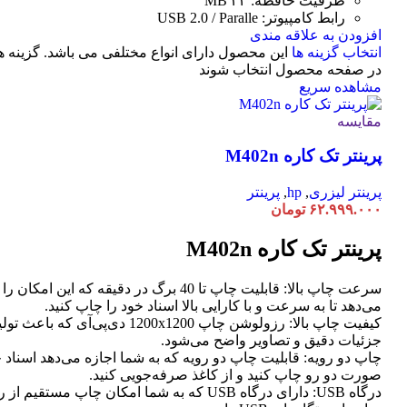
ظرفیت حافظه: ۳۲ MB
رابط کامپیوتر: USB 2.0 / Paralle
افزودن به علاقه مندی
انتخاب گزینه ها
این محصول دارای انواع مختلفی می باشد. گزینه 
در صفحه محصول انتخاب شوند
مشاهده سریع
مقایسه
پرینتر تک کاره M402n
پرینتر لیزری
,
hp
,
پرینتر
۶۲.۹۹۹.۰۰۰
تومان
پرینتر تک کاره M402n
سرعت چاپ بالا: قابلیت چاپ تا 40 برگ در دقیقه که این امک
می‌دهد تا به سرعت و با کارایی بالا اسناد خود را چاپ کنید.
کیفیت چاپ بالا: رزولوشن چاپ 1200x1200 دی‌پی‌آی که
جزئیات دقیق و تصاویر واضح می‌شود.
چاپ دو رویه: قابلیت چاپ دو رویه که به شما اجازه می‌دهد اسناد خ
صورت دو رو چاپ کنید و از کاغذ صرفه‌جویی کنید.
درگاه USB: دارای درگاه USB که به شما امکان چاپ مستق