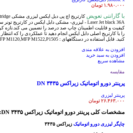
۱.۹۸۰.۰۰۰
تومان
با گارانتی تعویض
کارتریج اچ پی دبل ایکس لیزری مشکی HP 36A
tridge
Laser
Jet black 36A - لیزری- مشکی دابل ایکس در کارتریج تون
کیفیت و قابلیت اطمینان چاپ صد درصد را تضمین می کند.تازه کر
را با کارتریج اصلی دابل ایکس انجام دهید تا عملکردی را که انتظار 
کنید. قابل استفاده در دستگاههای : MFP M1120,MFP M1522,P1505
افزودن به علاقه مندی
افزودن به سبد خرید
مشاهده سریع
مقایسه
پرینتر دورو اتوماتیک زیراکس DN ۳۴۳۵
پرینتر لیزری
۲۶.۴۶۳.۰۰۰
تومان
مشخصات کلی پرینتر دورو اتوماتیک زیراکس DN ۳۴۳۵:
چاپگر لیزری دورو اتوماتیک
زیراکس ۳۴۳۵