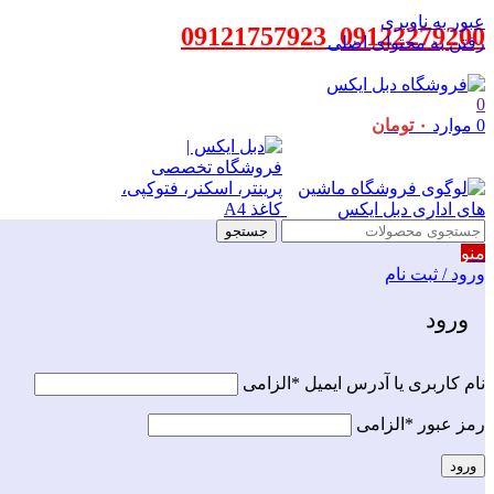
عبور به ناوبری
09121757923
_
09122279200
رفتن به محتوای اصلی
0
0
موارد
۰
تومان
جستجو
منو
ورود / ثبت نام
ورود
نام کاربری یا آدرس ایمیل
*
الزامی
رمز عبور
*
الزامی
ورود