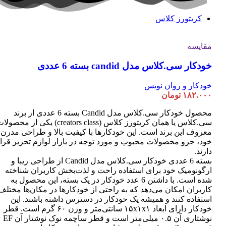
کریتورز کلاس
مقایسه
خودکار سی.کلاس مدل candid بسته 6 عددی
خودکار و روان نویس
۱۸۲.۰۰۰
تومان
محصول خودکار سی.کلاس مدل Candid بسته 6 عددی از برند
سی.کلاس یا همان کریتورز کلاس (creators class) یکی از محصو
معروف این برند است. این خودکارها با کیفیت بالا و طراحی مدرن
خود، جزو محصولات محبوب و مورد توجه در بازار لوازم تحریر قرا
دارند.
بسته 6 عددی خودکار سی.کلاس مدل Candid از طراحی زیبا و
ارگونومیک خود برای استفاده راحت و لذت‌بخش کاربران شناخته
شده است. با داشتن 6 عدد خودکار در یک بسته، این محصول به
کاربران امکان می‌دهد که به راحتی از خودکارها در مکان‌ها مختلف
استفاده کنند و همیشه یک خودکار در دسترس داشته باشند. این
خودکار دارای ابعاد ۱۵x۱x۱ سانتی‌متر و وزن ۶۰ گرم است. قطر
نوشتاری آن ۰.۵ میلی‌متر است و قطر ساچمه نوک نوشتار آن EF