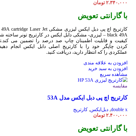
۲.۳۴۰.۰۰۰
تومان
با گارانتی تعویض
کارتریج اچ پی دبل ایکس لیزری مشکی HP 49A
Jet
cartridge Laser
black 49A – لیزری- مشکی دابل ایکس در کارتریج تونر ساخته ش
کیفیت و قابلیت اطمینان چاپ صد درصد را تضمین می کند.تا
کردن چاپگر خود را با کارتریج اصلی دابل ایکس انجام دهید 
عملکردی را که انتظار دارید، دریافت کنید.
افزودن به علاقه مندی
افزودن به سبد خرید
مشاهده سریع
مقایسه
کارتریج اچ پی دبل ایکس مدل 53A
double x
,
دبل‌ایکس
,
کارتریج
۲.۴۰۰.۰۰۰
تومان
با گارانتی تعویض