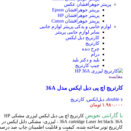
پرینتر جوهرافشان عکس
پرینتر جوهرافشان Epson
پرینتر جوهرافشان HP
پرینتر جوهرافشان Canon
لوازم جانبی و یدکی پرینتر
لوازم جانبی
سایر لوازم جانبی پرینتر
کارتریج دبل ایکس
کارتریج
چرخ دنده
درام
بلید و دکتر بلید
چیپ کارتریج
مقایسه
کارتریج اچ پی دبل ایکس مدل 36A
double x
,
دبل‌ایکس
,
کارتریج
۱.۹۸۰.۰۰۰
تومان
با گارانتی تعویض
کارتریج اچ پی دبل ایکس لیزری مشکی HP
cartridge Laser
36A
Jet black 36A - لیزری- مشکی دابل ایکس در
کارتریج تونر ساخته شده، کیفیت و قابلیت اطمینان چاپ صد درصد 