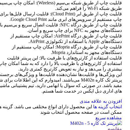
قابلیت چاپ از طریق شبکه بی‌سیم (Wireless): امکان چاپ ب
طریق شبکه Wi-Fi را فراهم می‌کند.
قابلیت چاپ از طریق ابر (Cloud Print): قابلیت ارسال فایل‌ها برای
چاپ مستقیم از سرویس‌های ابری مانند Google Cloud Print.
قابلیت چاپ از طریق درگاه NFC: قابلیت اتصال سریع و بی‌سیم با
دستگاه‌های مجهز به NFC برای چاپ سریع و آسان.
قابلیت چاپ از طریق درگاه AirPrint: امکان چاپ مستقیم از
دستگاه‌های Apple با استفاده از تکنولوژی AirPrint.
قابلیت چاپ از طریق درگاه Mopria: امکان چاپ مستقیم از
دستگاه‌های مجهز به استاندارد Mopria.
قابلیت استفاده از کارتریج‌های با ظرفیت بالا: این پرینتر قابلیت
استفاده از کارتریج‌های با ظرفیت بالا را دارد که به شما امکان چاپ
بیشتری را می‌دهد و نیاز به تعویض کارتریج کمتری دارید.
این ویژگی‌ها و قابلیت‌ها نشان‌دهنده قابلیت‌ها و ویژگی‌های برجسته
پرینتر تک کاره M402n می‌باشند. امیدوارم که این اطلاعات برای 
مفید باشد. در صورتی که سوال یا ابهامی دارید، تیم پشتیبانی ماشی
های اداری دبل ایکس در خدمت شما هستم.
افزودن به علاقه مندی
انتخاب گزینه ها
این محصول دارای انواع مختلفی می باشد. گزینه ه
ممکن است در صفحه محصول انتخاب شوند
مشاهده سریع
مقایسه