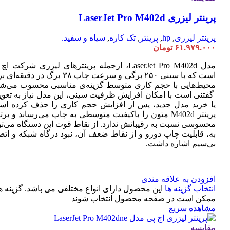
پرینتر لیزری LaserJet Pro M402d
پرینتر لیزری
,
hp
,
پرینتر
,
تک کاره
,
سیاه و سفید.
۶۱.۹۷۹.۰۰۰
تومان
مدل LaserJet Pro M402d، ازجمله پرینترهای لیزری شرکت ا
است که با سینی ۲۵۰ برگی و سرعت چاپ ۳۸ برگ در دقیقه
محیط‌هایی با حجم کاری متوسط گزینه‌ی مناسبی محسوب می‌شو
گفتنی است با امکان افزایش ظرفیت سینی، این مدل نیاز به تعو
یا خرید مدل جدید، پس از افزایش حجم کاری را حذف کرده اس
پرینتر M402d متون را باکیفیت متوسطی به چاپ می‌رساند و بر
محسوسی نسبت به رقیبانش ندارد. از نقاط قوت این دستگاه می‌تو
به، قابلیت چاپ دورو و از نقاط ضعف آن، نبود درگاه شبکه و اتص
بی‌سیم اشاره داشت.
افزودن به علاقه مندی
انتخاب گزینه ها
این محصول دارای انواع مختلفی می باشد. گزینه ه
ممکن است در صفحه محصول انتخاب شوند
مشاهده سریع
مقایسه