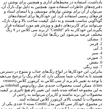
یادداشت، استفاده در محیط‌های اداری و همچنین برای نوشتن در
دفترچه‌های خاطرات استفاده شود. همچنین به دلیل نوک نازک آن،
می‌توان از آن برای نوشتن نوارهای موسیقی و یا امضای اسناد و
فرم‌های رسمی استفاده کرد. این خودکارها برای استفاده‌های
گوناگونی مناسب هستند و به دلیل کیفیت ساخت بالا و نوک نازک،
می‌توانند برای کاربردهای دقیق و ویژه‌تر هم مورد استفاده قرار
بگیرند.این خودکار به نام "Candid" از برند سی کلاس در ۷ رنگ
مختلف عرضه می‌شود. این رنگ‌ها عبارتند از:
1. مشکی
2. قرمز
3. آبی
4. سبز
5. صورتی
6. بنفش
7. چند رنگی
بنابراین، این خودکارها در انواع رنگ‌های جذاب و متنوع در دسترس
هستند تا به انتخاب شما بستگی دارد که کدام رنگ را ترجیح می‌دهید
با توجه به تغییر نام برند از سی.کلاس به کریتورز کلاس (creators
class)، ممکن است محصولات جدیدی مثل روان‌نویس rollerball نیز
به این مجموعه اضافه شده باشد. این تغییر نام هیچ تأثیری بر کیفی
محصولات این برند نداشته و کاربران می‌توانند به راحتی از
محصولات با کیفیت بالای کریتورز کلاس استفاده کنند.
در مجموع، خودکار سی.کلاس مدل Candid بسته 6 عددی یکی از
محصولات محبوب و با کیفیت این برند است که با طراحی مدرن و