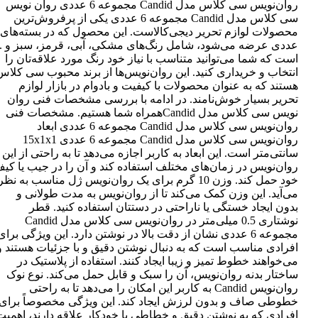
روان‌نویس سی کلاس مدل Candid مجموعه 6 عددی روان نویس
سی کلاس مدل Candid مجموعه 6 عددی یکی از پرفروش‌ترین
عددی عرضه می‌شود، شامل رنگ‌های مشکی، آبی، قرمز، سبز و ..
است که شما می‌توانید متناسب با نیاز خود رنگ مورد علاقه‌تان را
انتخاب و خریداری کنید. این روان‌نویس‌ها از برند محبوب سی کلاس
هستند که به عنوان محصولات با کیفیت و بادوام در بازار لوازم
تحریر بسیار خوش‌نامند. در ادامه با بررسی مشخصات فنی روان
نویس سی کلاس مدل Candidهمراه شما هستیم. مشخصات فنی
روان‌نویس سی کلاس مدل Candid مجموعه 6 عددی ابعاد
روان‌نویس سی کلاس مدل Candid مجموعه 6 عددی 15x1x1
سانتی‌متر است. این ابعاد به کاربر اجازه می‌دهد تا به راحتی از این
روان‌نویس در زمان‌های مختلف استفاده کند و آن را در جیب یا کی
خود حمل کند. وزن 10 گرم برای یک روان‌نویس ژل مناسب به نظر
می‌آید. این وزن کمک می‌کند تا از روان‌نویس به مدت طولانی و
بدون ایجاد خستگی یا ناراحتی در دستتان استفاده کنید. قطر
نوشتاری 0.5 میلی‌متر در روان‌نویس سی کلاس مدل Candid
مجموعه 6 عددی نشان از دقت بالا در نوشتن دارد. این ویژگی برای
افرادی مناسب است که به دنبال نوشتن دقیق و با جزئیات هستند و
می‌خواهند خطوط تمیز و زیبا ایجاد کنند. استفاده از پلاستیک در
ساختار بدنه روان‌نویس، آن را سبک و قابل حمل می‌کند. نوع نوک
روان‌نویس Candid به کاربر این امکان را می‌دهد تا به راحتی
خطوطی صاف و بدون لرزش ایجاد کند. این ویژگی مخصوصاً برای
افرادی که به نوشتن دقیق و خطاطی با خودکار علاقه دارند، اهمیت