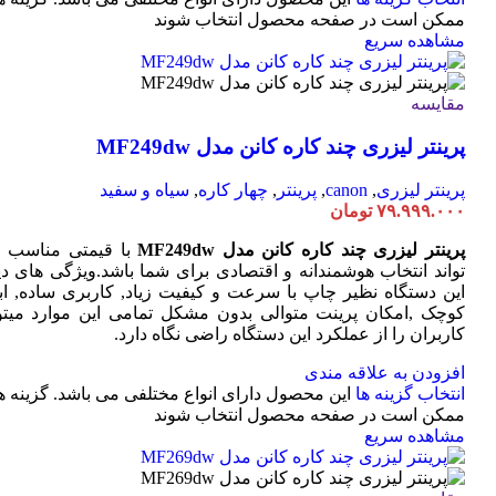
ممکن است در صفحه محصول انتخاب شوند
مشاهده سریع
مقایسه
پرینتر لیزری چند کاره کانن مدل MF249dw
پرینتر لیزری
,
canon
,
پرینتر
,
چهار کاره
,
سیاه و سفید
۷۹.۹۹۹.۰۰۰
تومان
پرینتر لیزری چند کاره کانن مدل MF249dw
با قیمتی مناسب 
تواند انتخاب هوشمندانه و اقتصادی برای شما باشد.ویژگی های دی
این دستگاه نظیر چاپ با سرعت و کیفیت زیاد, کاربری ساده, ابع
کوچک ,امکان پرینت متوالی بدون مشکل تمامی این موارد میتوا
کاربران را از عملکرد این دستگاه راضی نگاه دارد.
افزودن به علاقه مندی
انتخاب گزینه ها
این محصول دارای انواع مختلفی می باشد. گزینه ه
ممکن است در صفحه محصول انتخاب شوند
مشاهده سریع