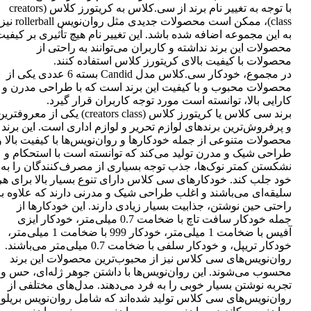
با توجه به تغییر نام برند از سی.کلاس به کریتورز کلاس (creators
class)، ممکن است محصولات جدیدی مثل روان‌نویس rollerball نیز
به این مجموعه اضافه شده باشد. این تغییر نام هیچ تأثیری بر کیفی
محصولات این برند نداشته و کاربران می‌توانند به راحتی از
محصولات با کیفیت بالای کریتورز کلاس استفاده کنند.
در مجموع، خودکار سی.کلاس مدل Candid بسته 6 عددی یکی از
محصولات محبوب و با کیفیت این برند است که با طراحی مدرن و
کارایی بالا، توانسته است مورد توجه کاربران قرار گیرد.
برند سی کلاس یا کریتورز کلاس (creators class) یکی از معروفتر
و پرفروش‌ترین برندهای لوازم تحریر و لوازم اداری است. این برند
محصولات متنوعی از جمله خودکارها و روان‌نویس‌ها با کیفیت بالا و
طراحی شیک و مدرن تولید می‌کند که توانسته است با استحکام و
نشکستن کمتر نوک‌ها، جذب توجه بسیاری از مصرف‌کنندگان را به
خود جلب کند. خودکارهای سی کلاس دارای تنوع بسیار بالا برای هر
سلیقه‌ای می‌باشند و اغلب طراحی شیک و مدرنی دارند که علاوه بر
راحتی حین نوشتن، جذابیت بسیار زیادی دارند. این خودکارها از
جمله خودکار سافت تاچ با ضخامت 0.7 میلی‌متر، خودکار ایزی
آفیس با ضخامت 1 میلی‌متر، خودکار 999 با ضخامت 1 میلی‌متر،
خودکار تریپل، و خودکار سلفی با ضخامت 0.7 میلی‌متر می‌باشند.
روان‌نویس‌های سی کلاس نیز از محبوب‌ترین محصولات این برند
محسوب می‌شوند. این روان‌نویس‌ها با داشتن جوهر ژله‌ای، حس و
تجربه نوشتن بسیار خوبی را به فرد می‌دهند. مدل‌های مختلفی از
روان‌نویس‌های سی کلاس تولید شده‌اند که شامل روان‌نویس بریلو،