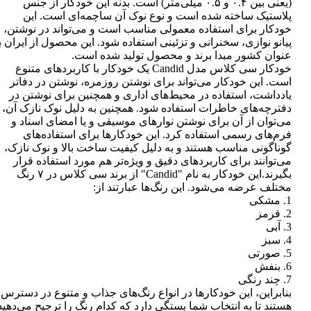
(یعنی بین ۰.۴ و ۰.۵ میلی‌متر) است. بدنه این خودکار از جنس
پلاستیک ساخته شده است و نوع نوک آن ساچمه‌ای است. این
خودکار برای استفاده معمولی مناسب است و می‌تواند در نوشتن،
پیانو نوازی، سخنرانی و تزئینی استفاده شود. این محصول از ایران ب
عنوان کشور مبدا برند و محصول تولید شده است.
خودکار سی کلاس مدل Candid یک خودکار با کاربردهای متنوع
است. این خودکار می‌تواند برای نوشتن روزمره، نوشتن در دفاتر
یادداشت، استفاده در محیط‌های اداری و همچنین برای نوشتن در
دفترچه‌های خاطرات استفاده شود. همچنین به دلیل نوک نازک آن،
می‌توان از آن برای نوشتن نوارهای موسیقی و یا امضای اسناد و
فرم‌های رسمی استفاده کرد. این خودکارها برای استفاده‌های
گوناگونی مناسب هستند و به دلیل کیفیت ساخت بالا و نوک نازک،
می‌توانند برای کاربردهای دقیق و ویژه‌تر هم مورد استفاده قرار
بگیرند.این خودکار به نام "Candid" از برند سی کلاس در ۷ رنگ
مختلف عرضه می‌شود. این رنگ‌ها عبارتند از:
1. مشکی
2. قرمز
3. آبی
4. سبز
5. صورتی
6. بنفش
7. چند رنگی
بنابراین، این خودکارها در انواع رنگ‌های جذاب و متنوع در دسترس
هستند تا به انتخاب شما بستگی دارد که کدام رنگ را ترجیح می‌دهید