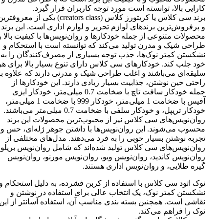
کارایی بالا، توانسته است مورد توجه کاربران قرار گیرد.
برند سی کلاس یا کریتورز کلاس (creators class) یکی از معروفتر
و پرفروش‌ترین برندهای لوازم تحریر و لوازم اداری است. این برند
محصولات متنوعی از جمله خودکارها و روان‌نویس‌ها با کیفیت بالا و
طراحی شیک و مدرن تولید می‌کند که توانسته است با استحکام و
نشکستن کمتر نوک‌ها، جذب توجه بسیاری از مصرف‌کنندگان را به
خود جلب کند. خودکارهای سی کلاس دارای تنوع بسیار بالا برای هر
سلیقه‌ای می‌باشند و اغلب طراحی شیک و مدرنی دارند که علاوه بر
راحتی حین نوشتن، جذابیت بسیار زیادی دارند. این خودکارها از
جمله خودکار سافت تاچ با ضخامت 0.7 میلی‌متر، خودکار ایزی
آفیس با ضخامت 1 میلی‌متر، خودکار 999 با ضخامت 1 میلی‌متر،
خودکار تریپل، و خودکار سلفی با ضخامت 0.7 میلی‌متر می‌باشند.
روان‌نویس‌های سی کلاس نیز از محبوب‌ترین محصولات این برند
محسوب می‌شوند. این روان‌نویس‌ها با داشتن جوهر ژله‌ای، حس و
تجربه نوشتن بسیار خوبی را به فرد می‌دهند. مدل‌های مختلفی از
روان‌نویس‌های سی کلاس تولید شده‌اند که شامل روان‌نویس بریلو،
روان‌نویس کاندید، روان‌نویس ویو، روان‌نویس مورنو، روان‌نویس
گیره طلایی، و روان‌نویس اداری هستند.
نوک اتود سی کلاس با استفاده از کربن فشرده، به دلیل استحکام و
نشکستن کمتر نوک، یک انتخاب عالی برای استفاده در نوشتن و
نقاشی است. همچنین بسته بندی مناسب آن، استفاده آسانتر از این
نوک را فراهم می‌کند.