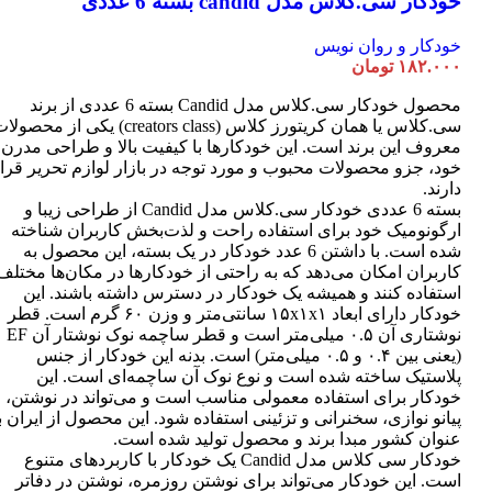
خودکار سی.کلاس مدل candid بسته 6 عددی
خودکار و روان نویس
۱۸۲.۰۰۰
تومان
محصول خودکار سی.کلاس مدل Candid بسته 6 عددی از برند
سی.کلاس یا همان کریتورز کلاس (creators class) یکی از محصو
معروف این برند است. این خودکارها با کیفیت بالا و طراحی مدرن
خود، جزو محصولات محبوب و مورد توجه در بازار لوازم تحریر قرا
دارند.
بسته 6 عددی خودکار سی.کلاس مدل Candid از طراحی زیبا و
ارگونومیک خود برای استفاده راحت و لذت‌بخش کاربران شناخته
شده است. با داشتن 6 عدد خودکار در یک بسته، این محصول به
کاربران امکان می‌دهد که به راحتی از خودکارها در مکان‌ها مختلف
استفاده کنند و همیشه یک خودکار در دسترس داشته باشند. این
خودکار دارای ابعاد ۱۵x۱x۱ سانتی‌متر و وزن ۶۰ گرم است. قطر
نوشتاری آن ۰.۵ میلی‌متر است و قطر ساچمه نوک نوشتار آن EF
(یعنی بین ۰.۴ و ۰.۵ میلی‌متر) است. بدنه این خودکار از جنس
پلاستیک ساخته شده است و نوع نوک آن ساچمه‌ای است. این
خودکار برای استفاده معمولی مناسب است و می‌تواند در نوشتن،
پیانو نوازی، سخنرانی و تزئینی استفاده شود. این محصول از ایران ب
عنوان کشور مبدا برند و محصول تولید شده است.
خودکار سی کلاس مدل Candid یک خودکار با کاربردهای متنوع
است. این خودکار می‌تواند برای نوشتن روزمره، نوشتن در دفاتر