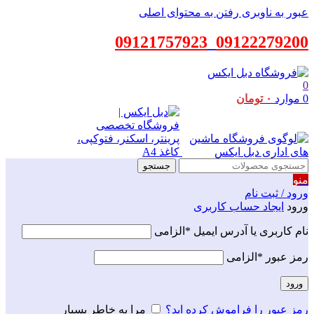
عبور به ناوبری
رفتن به محتوای اصلی
09121757923
_
09122279200
0
0
موارد
۰
تومان
جستجو
منو
ورود / ثبت نام
ورود
ایجاد حساب کاربری
نام کاربری یا آدرس ایمیل
*
الزامی
رمز عبور
*
الزامی
ورود
رمز عبور را فراموش کرده اید؟
مرا به خاطر بسپار