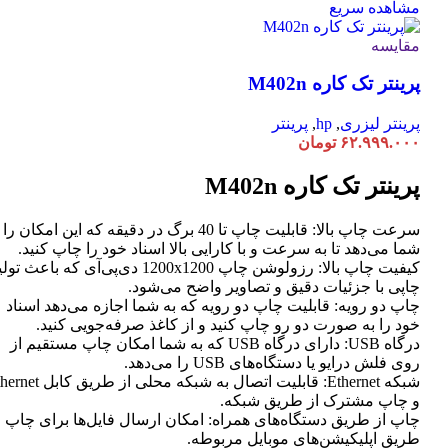
مشاهده سریع
مقایسه
پرینتر تک کاره M402n
پرینتر لیزری
,
hp
,
پرینتر
۶۲.۹۹۹.۰۰۰
تومان
پرینتر تک کاره M402n
سرعت چاپ بالا: قابلیت چاپ تا 40 برگ در دقیقه که این امکان ر
شما می‌دهد تا به سرعت و با کارایی بالا اسناد خود را چاپ کنید.
کیفیت چاپ بالا: رزولوشن چاپ 1200x1200 دی‌پی‌آی که باعث تو
چاپی با جزئیات دقیق و تصاویر واضح می‌شود.
چاپ دو رویه: قابلیت چاپ دو رویه که به شما اجازه می‌دهد اسناد
خود را به صورت دو رو چاپ کنید و از کاغذ صرفه‌جویی کنید.
درگاه USB: دارای درگاه USB که به شما امکان چاپ مستقیم از
روی فلش درایو یا دستگاه‌های USB را می‌دهد.
شبکه Ethernet: قابلیت اتصال به شبکه محلی از طر
و چاپ مشترک از طریق شبکه.
چاپ از طریق دستگاه‌های همراه: امکان ارسال فایل‌ها برای چاپ ا
طریق اپلیکیشن‌های موبایل مربوطه.