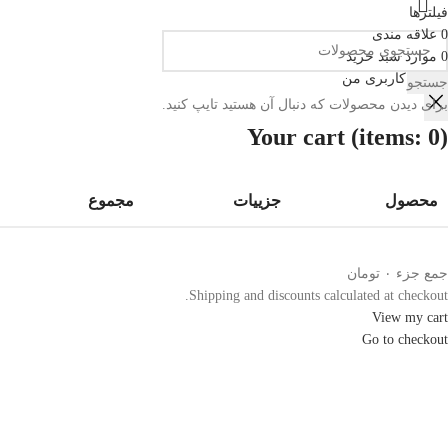
فیلترها
0
علاقه مندی
0
موارد
سبد خرید
حساب کاربری من
جستجو
برای دیدن محصولات که دنبال آن هستید تایپ کنید.
Your cart
(items: 0)
محصول
جزییات
مجموع
جمع جزء
۰ تومان
Shipping and discounts calculated at checkout.
View my cart
Go to checkout