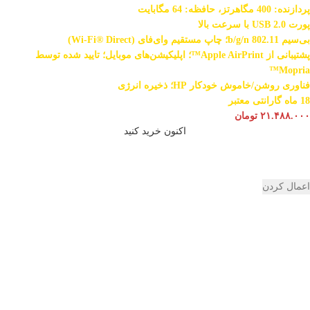
پردازنده: 400 مگاهرتز، حافظه: 64 مگابایت
پورت USB 2.0 با سرعت بالا
بی‌سیم 802.11 b/g/n؛ چاپ مستقیم وای‌فای (Wi-Fi® Direct)
پشتیبانی از Apple AirPrint™؛ اپلیکیشن‌های موبایل؛ تایید شده توسط
Mopria™
فناوری روشن/خاموش خودکار HP؛ ذخیره انرژی
18 ماه گارانتی معتبر
۲۱.۴۸۸.۰۰۰
تومان
اکنون خرید کنید
اعمال کردن