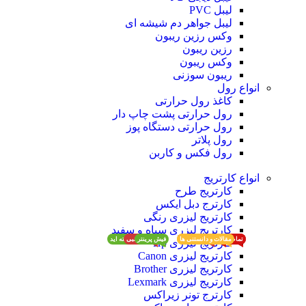
لیبل PVC
لیبل جواهر دم شیشه ای
وکس رزین ریبون
رزین ریبون
وکس ریبون
ریبون سوزنی
انواع رول
کاغذ رول حرارتی
رول حرارتی پشت چاپ دار
رول حرارتی دستگاه پوز
رول پلاتر
رول فکس و کاربن
انواع کارتریج
کارتریج طرح
کارترج دبل ایکس
کارتریج لیزری رنگی
کارتریج لیزری سیاه و سفید
تمام محصولات
تمام محصولات
جوهر تا کاغذ
جوهر تا کاغذ
حرفه ای
مقالات و دانستنی ها
مقالات و دانستنی ها
فیش پرینتر
لوازم جانبی
آنچه شما خواسته اید
کارتریج لیزری Hp
کارتریج لیزری Canon
کارتریج لیزری Brother
کارتریج لیزری Lexmark
کارترج تونر زیراکس