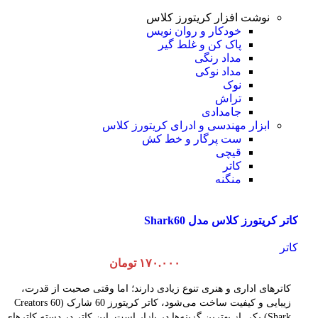
انتخاب گزینه ها
این محصول دارای انواع مختلفی می باشد. گزینه
نوشت افزار کریتورز کلاس
ها ممکن است در صفحه محصول انتخاب شوند
خودکار و روان نویس
مشاهده سریع
پاک کن و غلط گیر
مداد رنگی
مداد نوکی
نوک
تراش
جامدادی
ابزار مهندسی و ادرای کریتورز کلاس
ست پرگار و خط کش
قیچی
کاتر
منگنه
کاتر کریتورز کلاس مدل Shark60
کاتر
۱۷۰.۰۰۰
تومان
کاترهای اداری و هنری تنوع زیادی دارند؛ اما وقتی صحبت از قدرت،
زیبایی و کیفیت ساخت می‌شود، کاتر کریتورز 60 شارک (Creators 60
Shark) یکی از بهترین گزینه‌ها در بازار است. این کاتر در دسته کاترهای