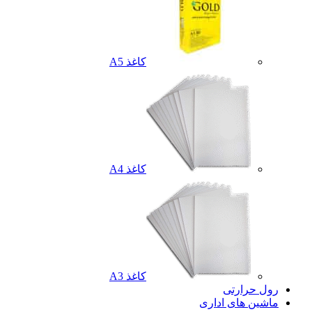
کاغذ A5
کاغذ A4
کاغذ A3
رول حرارتی
ماشین های اداری