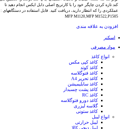
کند.تازه کردن چاپگر خود را با کارتریج اصلی دابل ایکس انجام دهید تا
عملکردی را که انتظار دارید، دریافت کنید. قابل استفاده در دستگاههای :
MFP M1120,MFP M1522,P1505
افزودن به علاقه مندی
افزودن به سبد خرید
اسکنر
مشاهده سریع
مواد مصرفی
انواع کاغذ
کاغذ کپی مکس
کاغذ کوتد
کاغذ فتوگلاسه
کاغذ تحریر A4
کاغذ سابلیمیشن
کاغذ پشت چسبدار
کاغذ RC
کاغذ دورو فتوگلاسه
گلاسه لیزری
کاغذ ستونی
انواع لیبل
لیبل حرارتی
لیبل دیجی کالا