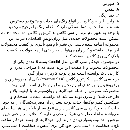
5. صورتی
6. بنفش
7. چند رنگی
بنابراین، این خودکارها در انواع رنگ‌های جذاب و متنوع در دسترس
هستند تا به انتخاب شما بستگی دارد که کدام رنگ را ترجیح می‌دهید.
با توجه به تغییر نام برند از سی.کلاس به کریتورز کلاس (creators class)،
ممکن است محصولات جدیدی مثل روان‌نویس rollerball نیز به این
مجموعه اضافه شده باشد. این تغییر نام هیچ تأثیری بر کیفیت محصولات
این برند نداشته و کاربران می‌توانند به راحتی از محصولات با کیفیت
بالای کریتورز کلاس استفاده کنند.
در مجموع، خودکار سی.کلاس مدل Candid بسته 6 عددی یکی از
محصولات محبوب و با کیفیت این برند است که با طراحی مدرن و
کارایی بالا، توانسته است مورد توجه کاربران قرار گیرد.
برند سی کلاس یا کریتورز کلاس (creators class) یکی از معروفترین و
پرفروش‌ترین برندهای لوازم تحریر و لوازم اداری است. این برند
محصولات متنوعی از جمله خودکارها و روان‌نویس‌ها با کیفیت بالا و
طراحی شیک و مدرن تولید می‌کند که توانسته است با استحکام و
نشکستن کمتر نوک‌ها، جذب توجه بسیاری از مصرف‌کنندگان را به خود
جلب کند. خودکارهای سی کلاس دارای تنوع بسیار بالا برای هر سلیقه‌ای
می‌باشند و اغلب طراحی شیک و مدرنی دارند که علاوه بر راحتی حین
نوشتن، جذابیت بسیار زیادی دارند. این خودکارها از جمله خودکار سافت
تاچ با ضخامت 0.7 میلی‌متر، خودکار ایزی آفیس با ضخامت 1 میلی‌متر،