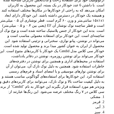
ارگونومیک خود برای استفاده راحت و لذت‌بخش کاربران شناخته شده
است. با داشتن 6 عدد خودکار در یک بسته، این محصول به کاربران
امکان می‌دهد که به راحتی از خودکارها در مکان‌ها مختلف استفاده کنند
و همیشه یک خودکار در دسترس داشته باشند. این خودکار دارای ابعاد
۱۵x۱x۱ سانتی‌متر و وزن ۶۰ گرم است. قطر نوشتاری آن ۰.۵ میلی‌متر
است و قطر ساچمه نوک نوشتار آن EF (یعنی بین ۰.۴ و ۰.۵ میلی‌متر)
است. بدنه این خودکار از جنس پلاستیک ساخته شده است و نوع نوک آن
ساچمه‌ای است. این خودکار برای استفاده معمولی مناسب است و
می‌تواند در نوشتن، پیانو نوازی، سخنرانی و تزئینی استفاده شود. این
محصول از ایران به عنوان کشور مبدا برند و محصول تولید شده است.
خودکار سی کلاس مدل Candid یک خودکار با کاربردهای متنوع است. این
خودکار می‌تواند برای نوشتن روزمره، نوشتن در دفاتر یادداشت،
استفاده در محیط‌های اداری و همچنین برای نوشتن در دفترچه‌های
خاطرات استفاده شود. همچنین به دلیل نوک نازک آن، می‌توان از آن
برای نوشتن نوارهای موسیقی و یا امضای اسناد و فرم‌های رسمی
استفاده کرد. این خودکارها برای استفاده‌های گوناگونی مناسب هستند و
به دلیل کیفیت ساخت بالا و نوک نازک، می‌توانند برای کاربردهای دقیق و
ویژه‌تر هم مورد استفاده قرار بگیرند.این خودکار به نام "Candid" از برند
سی کلاس در ۷ رنگ مختلف عرضه می‌شود. این رنگ‌ها عبارتند از:
1. مشکی
2. قرمز
3. آبی
4. سبز