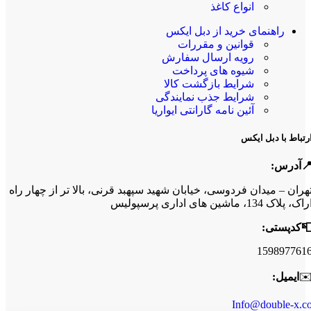
انواع کاغذ
راهنمای خرید از دبل ایکس
قوانین و مقررات
رویه ارسال سفارش
شیوه های پرداخت
شرایط بازگشت کالا
شرایط جذب نمایندگی
آئین نامه گارانتی ایواریا
رتباط با دبل ایکس
آدرس:
هران – میدان فردوسی، خیابان شهید سپهبد قرنی، بالا تر از چهار راه
اک، پلاک 134، ماشین های اداری پرسپولیس
کدپستی:
159897761
✉
ایمیل:
Info@double-x.c