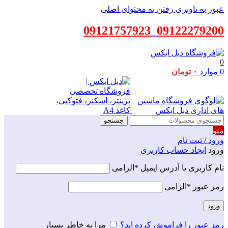
عبور به ناوبری
رفتن به محتوای اصلی
09121757923
_
09122279200
0
0
موارد
۰
تومان
جستجو
منو
ورود / ثبت نام
ورود
ایجاد حساب کاربری
نام کاربری یا آدرس ایمیل
*
الزامی
رمز عبور
*
الزامی
ورود
رمز عبور را فراموش کرده اید؟
مرا به خاطر بسپار