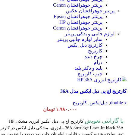
پرینتر جوهرافشان Canon
پرینتر جوهرافشان عکس
پرینتر جوهرافشان Epson
پرینتر جوهرافشان HP
پرینتر جوهرافشان Canon
لوازم جانبی و یدکی پرینتر
سایر لوازم جانبی پرینتر
کارتریج دبل ایکس
کارتریج
چرخ دنده
درام
بلید و دکتر بلید
چیپ کارتریج
کارتریج اچ پی دبل ایکس مدل 36A
double x
,
دبل‌ایکس
,
کارتریج
۱.۹۸۰.۰۰۰
تومان
با گارانتی تعویض
کارتریج اچ پی دبل ایکس لیزری مشکی HP
cartridge Laser
36A
Jet black 36A - لیزری- مشکی دابل ایکس در کارتر
تونر ساخته شده، کیفیت و قابلیت اطمینان چاپ صد درصد را تضمین می