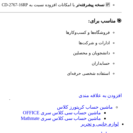
🆙
نسخه پیشرفته‌تر
با امکانات افزوده نسبت به CD-2767-16RP
🎯 مناسب برای:
فروشگاه‌ها و کسب‌وکارها
ادارات و شرکت‌ها
دانشجویان و محصلین
حسابداران
استفاده شخصی حرفه‌ای
افزودن به علاقه مندی
انتخاب گزینه ها
این محصول دارای انواع مختلفی می باشد. گزینه
ماشین حساب کریتورز کلاس
ها ممکن است در صفحه محصول انتخاب شوند
ماشین حساب سی.کلاس سری OFFICE
مشاهده سریع
ماشین حساب سی.کلاس سری Mathmate
لوازم جانبی و تحریر