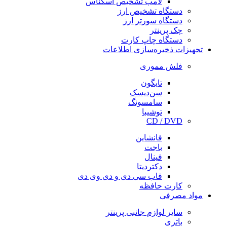
لامپ تشخیص اسکناس
دستگاه تشخیص ارز
دستگاه سورتر ارز
چک پرینتر
دستگاه چاپ کارت
تجهیزات ذخیره‌سازی اطلاعات
فلش مموری
تایگون
سن‌دیسک
سامسونگ
توشیبا
CD / DVD
فانشاین
باجت
فینال
دکتردیتا
قاب سی دی و دی وی دی
کارت حافظه
مواد مصرفی
سایر لوازم جانبی پرینتر
باتری