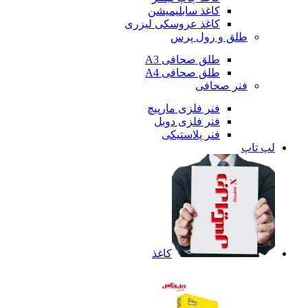
کاغذ سابلیمیشن
کاغذ عروسکی لیزری
طلق و رول پرس
طلق صحافی A3
طلق صحافی A4
فنر صحافی
فنر فلزی مارپیچ
فنر فلزی دوبل
فنر پلاستیکی
لپ تاپ
کاغذ