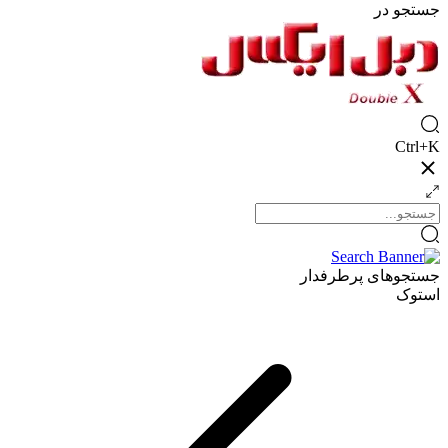
جستجو در
Ctrl+K
جستجوهای پرطرفدار
استوک