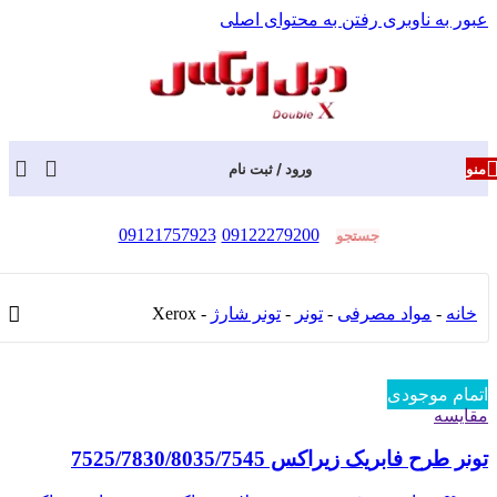
عبور به ناوبری
رفتن به محتوای اصلی
منو
ورود / ثبت نام
09121757923
09122279200
جستجو
خانه
-
مواد مصرفی
-
تونر
-
تونر شارژ
-
Xerox
اتمام موجودی
مقایسه
تونر طرح فابریک زیراکس 7525/7830/8035/7545