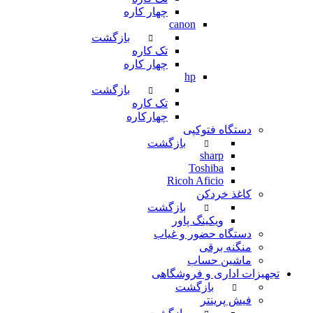
چهار کاره
canon
بازگشت
تک کاره
چهار کاره
hp
بازگشت
تک کاره
چهارکاره
دستگاه فتوکپی
بازگشت
sharp
Toshiba
Ricoh Aficio
کاغذ خردکن
بازگشت
ویکینگ پاور
دستگاه حضور و غیاب
منگنه برقی
ماشین حساب
تجهیزات اداری و فروشگاهی
بازگشت
فیش پرینتر