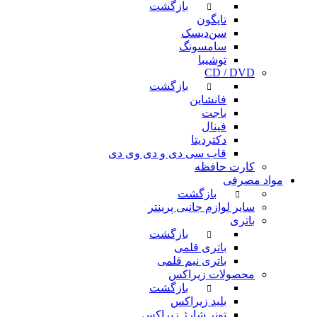
بازگشت
تایگون
سن‌دیسک
سامسونگ
توشیبا
CD / DVD
بازگشت
فانشاین
باجت
فینال
دکتردیتا
قاب سی دی و دی وی دی
کارت حافظه
مواد مصرفی
بازگشت
سایر لوازم جانبی پرینتر
باتری
بازگشت
باتری قلمی
باتری نیم قلمی
محصولات زیراکس
بازگشت
بلید زیراکس
تونر شارژ زیراکس