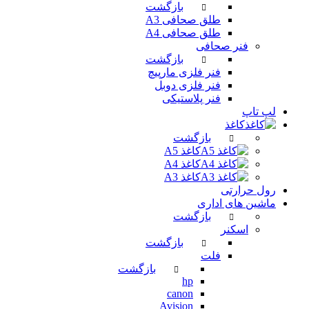
بازگشت
طلق صحافی A3
طلق صحافی A4
فنر صحافی
بازگشت
فنر فلزی مارپیچ
فنر فلزی دوبل
فنر پلاستیکی
لپ تاپ
کاغذ
بازگشت
کاغذ A5
کاغذ A4
کاغذ A3
رول حرارتی
ماشین های اداری
بازگشت
اسکنر
بازگشت
فلت
بازگشت
hp
canon
Avision