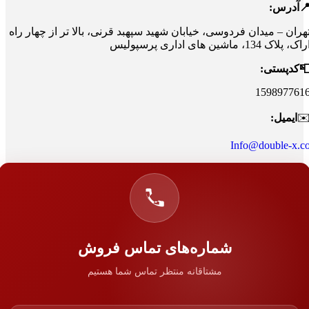
آدرس:
هران – میدان فردوسی، خیابان شهید سپهبد قرنی، بالا تر از چهار راه
اک، پلاک 134، ماشین های اداری پرسپولیس
کدپستی:
159897761
✉
ایمیل:
Info@double-x.c
شماره‌های تماس فروش
مشتاقانه منتظر تماس شما هستیم