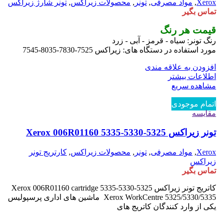
Xerox
,
مواد مصرفی
,
تونر
,
محصولات زیراکس
,
تونر شارژ زیراکس
تماس بگیر
قیمت هر رنگ
رنگ تونر: سیاه - قرمز - آبی - زرد
مورد استفاده در دستگاه های: زیراکس 7525-7830-8035-7545
افزودن به علاقه مندی
اطلاعات بیشتر
مشاهده سریع
اتمام موجودی
مقایسه
تونر زیراکس 5325-5330-5335 Xerox 006R01160
Xerox
,
مواد مصرفی
,
تونر
,
محصولات زیراکس
,
کارتریج تونر
زیراکس
تماس بگیر
کاتریج تونر زیراکس 5325-5330-5335 Xerox 006R01160 cartridge
Xerox WorkCentre 5325/5330/5335 ماشین های اداری پرسپولیس
یکی از وارد کنندگان کاتریج های