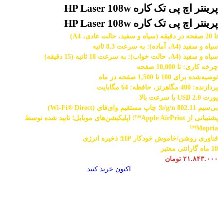
پرینتر اچ پی تک کاره HP Laser 108w
پرینتر اچ پی تک کاره HP Laser 108w
تا 20 صفحه در دقیقه (سیاه و سفید، حالت عادی، A4)
سیاه و سفید (A4، آماده): به سرعت 8.3 ثانیه
سیاه و سفید (A4، حالت خواب): به سرعت 18 ثانیه (15 دقیقه)
چرخه کاری: تا 10,000 صفحه
توصیه‌شده برای 100 تا 1,500 صفحه در ماه
پردازنده: 400 مگاهرتز، حافظه: 64 مگابایت
پورت USB 2.0 با سرعت بالا
بی‌سیم 802.11 b/g/n؛ چاپ مستقیم وای‌فای (Wi-Fi® Direct)
پشتیبانی از Apple AirPrint™؛ اپلیکیشن‌های موبایل؛ تایید شده توسط
Mopria™
فناوری روشن/خاموش خودکار HP؛ ذخیره انرژی
18 ماه گارانتی معتبر
۲۱.۸۴۳.۰۰۰
تومان
اکنون خرید کنید