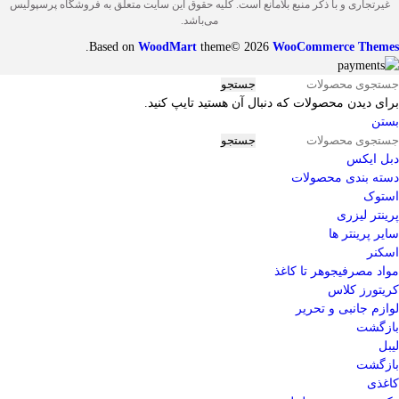
غیرتجاری و با ذکر منبع بلامانع است. کلیه حقوق این سایت متعلق به فروشگاه پرسپولیس
می‌باشد.
.
Based on
WoodMart
theme© 2026
WooCommerce Themes
جستجو
برای دیدن محصولات که دنبال آن هستید تایپ کنید.
بستن
جستجو
دبل ایکس
دسته بندی محصولات
استوک
پرینتر لیزری
سایر پرینتر ها
اسکنر
مواد مصرفی
جوهر تا کاغذ
کریتورز کلاس
لوازم جانبی و تحریر
بازگشت
لیبل
بازگشت
کاغذی