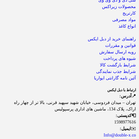
سی دی و دی وی وی
محصولات زیراکس
کارتریج
مواد مصرفی
انواع کاغذ
راهنمای خرید از دبل ایکس
قوانین و مقررات
رویه ارسال سفارش
شیوه های پرداخت
شرایط بازگشت کالا
شرایط جذب نمایندگی
آئین نامه گارانتی ایواریا
ارتباط با دبل ایکس
📍آدرس:
تهران – میدان فردوسی، خیابان شهید سپهبد قرنی، بالا تر از چهار راه
اراک، پلاک 134، ماشین های اداری پرسپولیس
📮کدپستی:
1598977616
✉️
ایمیل:
Info@double-x.co