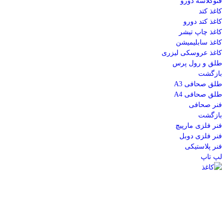
فتوگلاسه دورو
کاغذ کتد
کاغذ کتد دورو
کاغذ چاپ تیشر
کاغذ سابلیمیشن
کاغذ عروسکی لیزری
طلق و رول پرس
بازگشت
طلق صحافی A3
طلق صحافی A4
فنر صحافی
بازگشت
فنر فلزی مارپیچ
فنر فلزی دوبل
فنر پلاستیکی
لپ تاپ