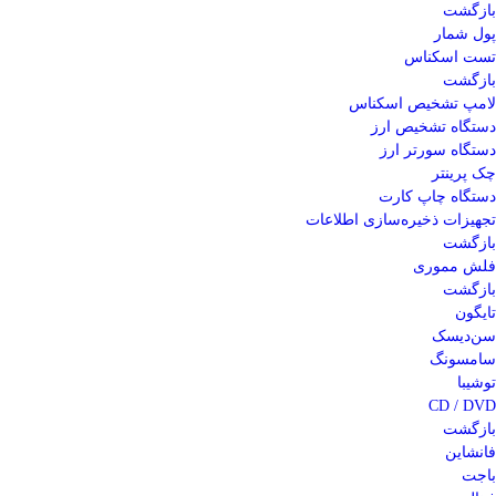
بازگشت
پول شمار
تست اسکناس
بازگشت
لامپ تشخیص اسکناس
دستگاه تشخیص ارز
دستگاه سورتر ارز
چک پرینتر
دستگاه چاپ کارت
تجهیزات ذخیره‌سازی اطلاعات
بازگشت
فلش مموری
بازگشت
تایگون
سن‌دیسک
سامسونگ
توشیبا
CD / DVD
بازگشت
فانشاین
باجت