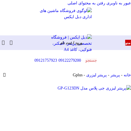
عبور به ناوبری
رفتن به محتوای اصلی
منو
ورود / ثبت نام
جستجو
09121757923
09122279200
خانه
-
پرینتر
-
پرینتر لیزری
-
Gplus