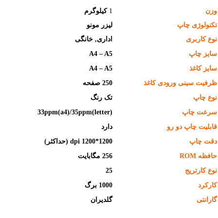
وزن
1
کیلوگرم
تکنولوژی چاپ
لیزر مونو
نوع کاربری
اداری, خانگی
سایز چاپ
A4 – A5
سایز کاغذ
A4 – A5
ظرفیت سینی ورودی کاغذ
250 صفحه
نوع چاپ
تک رنگ
سرعت چاپ
(letter)33ppm(a4)/35ppm
قابلیت چاپ دو رو
دارد
دقت چاپ
1200*1200 dpi (حداکثر)
حافظه ROM
256 مگابایت
نوع کارتریج
25
کارکرد
1000 برگ
گارانتی
گلدیران