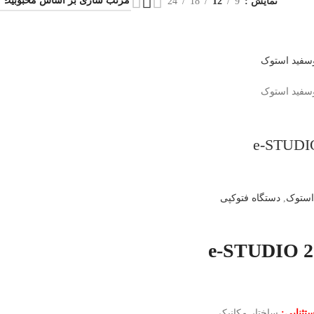
نمایش
9
12
18
24
e-STUDIO 20
استوک
,
دستگاه فتوکپی
e-STUDIO 2018A
تثنایی:
ساختار مکانیکی