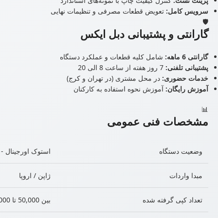
پرینت تست:
کنترل کیفیت چاپ با نمونه‌های استاندارد
سرویس کامل:
تعویض قطعات مصرفی و تنظیمات نهایی
🛡️
گارانتی و پشتیبانی دبل ایکس
گارانتی 6 ماهه:
شامل کلیه قطعات و عملکرد دستگاه
پشتیبانی تلفنی:
7 روز هفته از ساعت 8 الی 20
خدمات حضوری:
در محل مشتری (در تهران و کرج)
آموزش رایگان:
آموزش نحوه استفاده به کارکنان
📊
مشخصات فنی عمومی
وضعیت دستگاه
استوک اورجینال -
مبدا واردات
ژاپن / اروپا
تعداد کپی گرفته شده
بین 50,000 تا 300,000 (بسته به مدل)