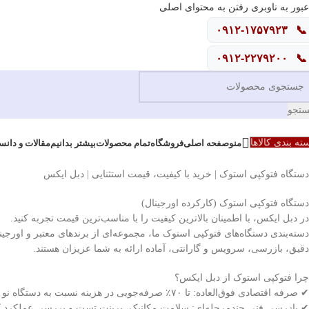
عبور به ناوبری
رفتن به محتوای اصلی
۰۹۱۲-۱۷۵۷۹۲۳
📞
۰۹۱۲-۲۲۷۹۲۰۰
📞
تجو
منو
ته بندی کالاها
صفحه اصلی
فروشگاه
تمام محصولات
بیشتر بدانیم
مقالات و دانس
دستگاه فتوکپی استوک | خرید با کیفیت، قیمت استثنایی | دبل ایکس
دستگاه فتوکپی استوک (کارکرده اورجینال)
در دبل ایکس، با اطمینان بالاترین کیفیت را با مناسب‌ترین قیمت تجربه کنید.
دسته‌بندی دستگاه‌های فتوکپی استوک ما، مجموعه‌ای از برندهای معتبر و اورجین
دقیق، بازرسی، سرویس و گارانتی، آماده ارائه به شما عزیزان هستند.
چرا فتوکپی استوک از دبل ایکس؟
✔ صرفه اقتصادی فوق‌العاده: تا ۷۰٪ صرفه‌جویی در هزینه نسبت به دستگاه نو
✔ بازرسی فنی چندمرحله‌ای: سلامت مکانیک، پرینت تست و بررسی عملکرد 