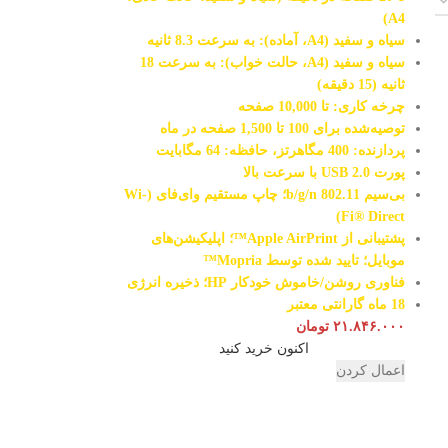
A4)
سیاه و سفید (A4، آماده): به سرعت 8.3 ثانیه
سیاه و سفید (A4، حالت خواب): به سرعت 18
ثانیه (15 دقیقه)
چرخه کاری: تا 10,000 صفحه
توصیه‌شده برای 100 تا 1,500 صفحه در ماه
پردازنده: 400 مگاهرتز، حافظه: 64 مگابایت
پورت USB 2.0 با سرعت بالا
بی‌سیم 802.11 b/g/n؛ چاپ مستقیم وای‌فای (Wi-
Fi® Direct)
پشتیبانی از Apple AirPrint™؛ اپلیکیشن‌های
موبایل؛ تایید شده توسط Mopria™
فناوری روشن/خاموش خودکار HP؛ ذخیره انرژی
18 ماه گارانتی معتبر
۲۱.۸۴۶.۰۰۰
تومان
اکنون خرید کنید
اعمال کردن