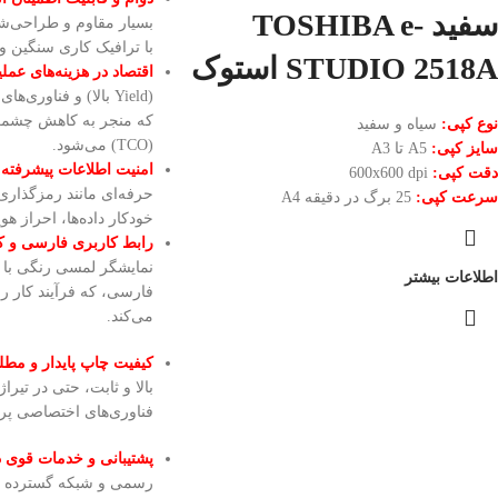
سفید TOSHIBA e-
بسیار مقاوم و طراحی‌شد
با ترافیک کاری سنگین و
STUDIO 2518A استوک
اقتصاد در هزینه‌های عملی
(Yield بالا) و فناو
که منجر به کاهش چشمگ
نوع کپی:
سیاه و سفید
(TCO) می‌شود.
سایز کپی:
A5 تا A3
امنیت اطلاعات پیشرفته:
دقت کپی:
600x600 dpi
حرفه‌ای مانند رمزگذاری
سرعت کپی:
25 برگ در دقیقه A4
خودکار داده‌ها، احراز ه
رابط کاربری فارسی و کا
نمایشگر لمسی رنگی با م
اطلاعات بیشتر
فارسی، که فرآیند کار را 
می‌کند.
کیفیت چاپ پایدار و مطل
بالا و ثابت، حتی در تیراژ
فناوری‌های اختصاصی پر
پشتیبانی و خدمات قوی د
رسمی و شبکه گسترده 