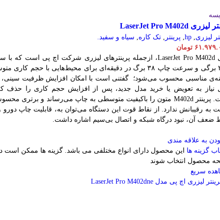
یسه
یزری LaserJet Pro M402d
تر لیزری
,
hp
,
پرینتر
,
تک کاره
,
سیاه و سفید.
۶۱.۹۷۹.
تومان
مدل LaserJet Pro M402d، ازجمله پرینترهای لیزری شرکت اچ پی است که با 
۲۵۰ برگی و سرعت چاپ ۳۸ برگ در دقیقه‌ای برای محیط‌هایی با حجم کاری م
نه‌ی مناسبی محسوب می‌شود؛ گفتنی است با امکان افزایش ظرفیت سینی، ا
 نیاز به تعویض یا خرید مدل جدید، پس از افزایش حجم کاری را حذف کر
است. پرینتر M402d متون را باکیفیت متوسطی به چاپ می‌رساند و برتری محس
 به رقیبانش ندارد. از نقاط قوت این دستگاه می‌توان به، قابلیت چاپ دورو و
 ضعف آن، نبود درگاه شبکه و اتصال بی‌سیم اشاره داشت.
دن به علاقه مندی
اب گزینه ها
این محصول دارای انواع مختلفی می باشد. گزینه ها ممکن است د
ه محصول انتخاب شوند
هده سریع