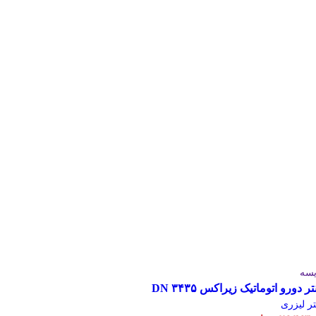
یسه
تر دورو اتوماتیک زیراکس DN ۳۴۳۵
تر لیزری