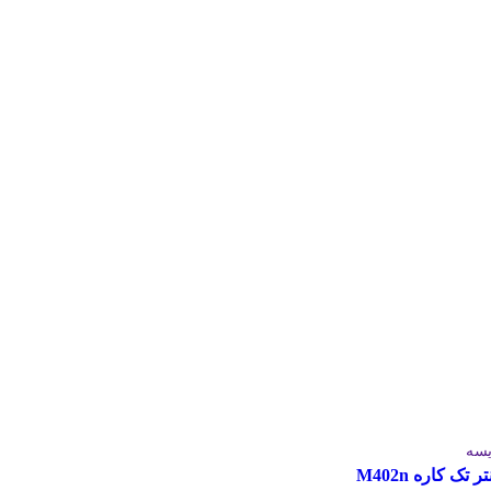
یسه
ر تک کاره M402n