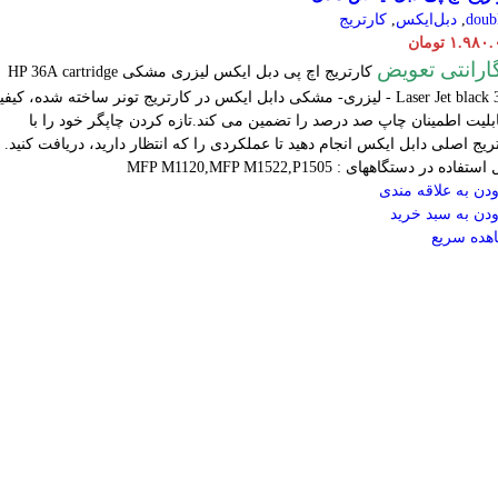
doub
,
دبل‌ایکس
,
کارتریج
۱.۹۸۰.
تومان
گارانتی تعویض
کارتریج اچ پی دبل ایکس لیزری مشکی HP 36A
cartridge
Laser
Jet black 36A - لیزری- مشکی دابل ایکس در کارتریج تونر ساخته شده، کیف
بلیت اطمینان چاپ صد درصد را تضمین می کند.تازه کردن چاپگر خود را با
ریج اصلی دابل ایکس انجام دهید تا عملکردی را که انتظار دارید، دریافت کنید.
تفاده در دستگاههای : MFP M1120,MFP M1522,P1505
دن به علاقه مندی
دن به سبد خرید
هده سریع