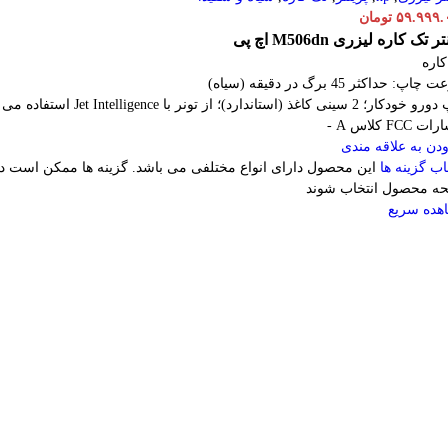
۵۹.۹۹۹.
تومان
ر تک کاره لیزری M506dn اچ پی
اره
پ: حداکثر 45 برگ در دقیقه (سیاه)
 2 سینی کاغذ (استاندارد)؛ از تونر با Jet Intelligence استفاده می کند
 FCC کلاس A -
دن به علاقه مندی
اب گزینه ها
این محصول دارای انواع مختلفی می باشد. گزینه ها ممکن است د
ه محصول انتخاب شوند
هده سریع