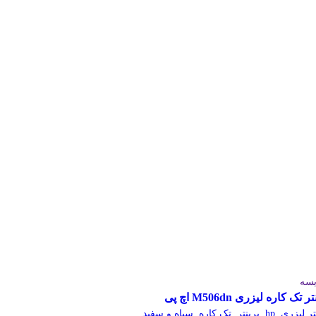
یسه
ر تک کاره لیزری M506dn اچ پی
تر لیزری
,
hp
,
پرینتر
,
تک کاره
,
سیاه و سفید.