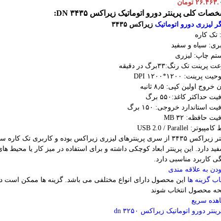
۲۶.۴۶۳.
تومان
ات کلی پرینتر دورو اتوماتیک زیراکس DN ۳۴۳۵:
ر لیزری دورو اتوماتیک
زیراکس ۳۴۳۵
 تک کاره
ری: سیاه و سفید
تم چاپ: لیزری
پرینت تک رنگ:۳۳برگ در دقیقه
 پرینت: ۱۲۰۰*۱۲۰۰ DPI
خروج اولین کپی: ۸٫۵ ثانیه
 حداکثر کاغذ:۵۵۰ برگ
ت استاندارد خروجی: ۱۵۰ برگ
ت حافظه: ۳۲ MB
پیوتر: USB 2.0 / Parallel
پرینتر زیراکس ۳۴۳۵ از سری پرینترهای لیزری زیراکس بوده و کاربری تک کاره س
ید دارد. این پرینتر ابعاد کوچکی داشته و برای استفاده در میز کار یا محیط ها
ی کاربرد مناسبی دارد.
دن به علاقه مندی
اب گزینه ها
این محصول دارای انواع مختلفی می باشد. گزینه ها ممکن است د
ه محصول انتخاب شوند
هده سریع