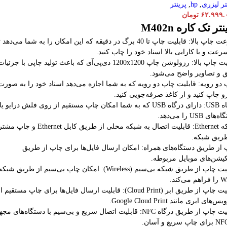
تر لیزری
,
hp
,
پرینتر
۶۲.۹۹۹.
تومان
تر تک کاره M402n
سرعت چاپ بالا: قابلیت چاپ تا 40 برگ در دقیقه که این امکان را به شما می‌دهد ت
رعت و با کارایی بالا اسناد خود را چاپ کنید.
کیفیت چاپ بالا: رزولوشن چاپ 1200x1200 دی‌پی‌آی که باعث تولید چاپی با جزئیا
 و تصاویر واضح می‌شود.
دو رویه: قابلیت چاپ دو رویه که به شما اجازه می‌دهد اسناد خود را به صورت
و چاپ کنید و از کاغذ صرفه‌جویی کنید.
درگاه USB: دارای درگاه USB که به شما امکان چاپ مستقیم از روی فلش درایو یا
ای USB را می‌دهد.
شبکه Ethernet: قابلیت اتصال به شبکه محلی از طریق کابل thernet
طریق شبکه.
از طریق دستگاه‌های همراه: امکان ارسال فایل‌ها برای چاپ از طریق
کیشن‌های موبایل مربوطه.
قابلیت چاپ از طریق شبکه بی‌سیم (Wireless): امکان چاپ بی‌سیم از طریق شبک
 می‌کند.
قابلیت چاپ از طریق ابر (Cloud Print): قابلیت ارسال فایل‌ها برای چاپ مستقیم ا
های ابری مانند Google Cloud Print.
قابلیت چاپ از طریق درگاه NFC: قابلیت اتصال سریع و بی‌سیم با دستگاه‌های مج