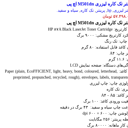
ر تک کاره لیزری M501dn اچ پی
تر لیزری
,
hp
,
پرینتر
,
تک کاره
,
سیاه و سفید.
۵۷.۴۹۸.
تومان
ر تک کاره لیزری M501dn اچ پی
HP ۸۷A Black LaserJet Toner Cartridg
د کارتریج مشکی: ۹۰۰۰ برگ
 چاپ: تک رنگ
اغذ قابل استفاده: ۸۰ گرم
 چاپ: A۴
 گرم
ی‌های دستگاه: صفحه نمایش LCD
نوع کاغذ: Paper (plain, EcoFFICIENT, light, heavy, bond, coloured, letterhead,
preprinted, prepunched, recycled, rough), envelopes, labels, transparen
ولوژی چاپ: چاپ لیزری
ری: تک کاره
اغذ: A۴ - A۵
 ورودی کاغذ: ۱۰۰ برگ
چاپ سیاه و سفید: ۴۳ برگ در دقیقه
ن چاپ: ۶۰۰ × ۶۰۰ dpi
رینتر: ۲۵۶ مگابایت
ار ماهانه: ۸۰۰۰۰ برگ