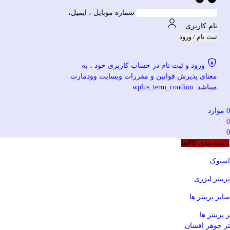
شماره موبایل ، ایمیل،
نام کاربری...
ثبت نام / ورود
ورود و ثبت نام در حساب کاربری خود ، به
معنای پذیرش قوانین و مقررات وبسایت وودمارت
میباشد. wplus_term_condion
0
موارد
0
0
دسته بندی کالاها
استوک
پرینتر لیزری
سایر پرینتر ها
 پرینتر ها
تر جوهر افشان