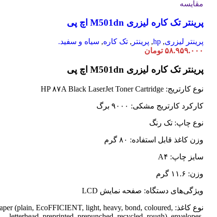
مقایسه
پرینتر تک کاره لیزری M501dn اچ پی
پرینتر لیزری
,
hp
,
پرینتر
,
تک کاره
,
سیاه و سفید.
۵۸.۹۵۹.۰۰۰
تومان
پرینتر تک کاره لیزری M501dn اچ پی
نوع کارتریج: HP ۸۷A Black LaserJet Toner Cartridge
کارکرد کارتریج مشکی: ۹۰۰۰ برگ
نوع چاپ: تک رنگ
وزن کاغذ قابل استفاده: ۸۰ گرم
سایز چاپ: A۴
وزن: ۱۱.۶ گرم
ویژگی‌های دستگاه: صفحه نمایش LCD
نوع کاغذ: Paper (plain, EcoFFICIENT, light, heavy, bond, coloured
letterhead, preprinted, prepunched, recycled, rough), envelopes,