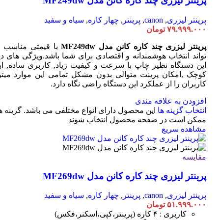
پرینتر لیزری چند کاره کانن مدل MF249dw
پرینتر لیزری
,
canon
,
پرینتر
,
چهار کاره
,
سیاه و سفید
۷۹.۹۹۹.۰۰۰
تومان
پرینتر لیزری چند کاره کانن مدل MF249dw
با قیمتی مناسب 
تواند انتخاب هوشمندانه و اقتصادی برای شما باشد.ویژگی های دی
این دستگاه نظیر چاپ با سرعت و کیفیت زیاد, کاربری ساده, ابع
کوچک ,امکان پرینت متوالی بدون مشکل تمامی این موارد میتوا
کاربران را از عملکرد این دستگاه راضی نگاه دارد.
افزودن به علاقه مندی
انتخاب گزینه ها
این محصول دارای انواع مختلفی می باشد. گزینه ه
ممکن است در صفحه محصول انتخاب شوند
مشاهده سریع
مقایسه
پرینتر لیزری چند کاره کانن مدل MF269dw
پرینتر لیزری
,
canon
,
پرینتر
,
چهار کاره
,
سیاه و سفید
۵۱.۹۹۹.۰۰۰
تومان
کاربری : ۴ کاره (پرینتر،کپی،اسکنر،فکس)