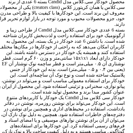
محصول خودکار سی.کلاس مدل Candid بسته 6 عددی از برند
سی.کلاس یا همان کریتورز کلاس (creators class) یکی از محصو
معروف این برند است. این خودکارها با کیفیت بالا و طراحی مدرن
خود، جزو محصولات محبوب و مورد توجه در بازار لوازم تحریر قرا
دارند.
بسته 6 عددی خودکار سی.کلاس مدل Candid از طراحی زیبا و
ارگونومیک خود برای استفاده راحت و لذت‌بخش کاربران شناخته
شده است. با داشتن 6 عدد خودکار در یک بسته، این محصول به
کاربران امکان می‌دهد که به راحتی از خودکارها در مکان‌ها مختلف
استفاده کنند و همیشه یک خودکار در دسترس داشته باشند. این
خودکار دارای ابعاد ۱۵x۱x۱ سانتی‌متر و وزن ۶۰ گرم است. قطر
نوشتاری آن ۰.۵ میلی‌متر است و قطر ساچمه نوک نوشتار آن EF
(یعنی بین ۰.۴ و ۰.۵ میلی‌متر) است. بدنه این خودکار از جنس
پلاستیک ساخته شده است و نوع نوک آن ساچمه‌ای است. این
خودکار برای استفاده معمولی مناسب است و می‌تواند در نوشتن،
پیانو نوازی، سخنرانی و تزئینی استفاده شود. این محصول از ایران ب
عنوان کشور مبدا برند و محصول تولید شده است.
خودکار سی کلاس مدل Candid یک خودکار با کاربردهای متنوع
است. این خودکار می‌تواند برای نوشتن روزمره، نوشتن در دفاتر
یادداشت، استفاده در محیط‌های اداری و همچنین برای نوشتن در
دفترچه‌های خاطرات استفاده شود. همچنین به دلیل نوک نازک آن،
می‌توان از آن برای نوشتن نوارهای موسیقی و یا امضای اسناد و
فرم‌های رسمی استفاده کرد. این خودکارها برای استفاده‌های
گوناگونی مناسب هستند و به دلیل کیفیت ساخت بالا و نوک نازک،