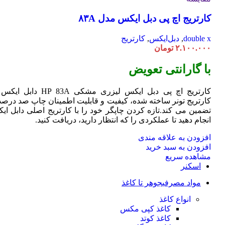
کارتریج اچ پی دبل ایکس مدل ۸۳A
double x
,
دبل‌ایکس
,
کارتریج
۲.۱۰۰.۰۰۰
تومان
با گارانتی تعویض
کارتریج اچ پی دبل ایکس لیزری مشکی HP 83A دا
کارتریج تونر ساخته شده، کیفیت و قابلیت اطمینان چاپ صد درصد 
تضمین می کند.تازه کردن چاپگر خود را با کارتریج اصلی دابل ای
انجام دهید تا عملکردی را که انتظار دارید، دریافت کنید.
افزودن به علاقه مندی
افزودن به سبد خرید
مشاهده سریع
اسکنر
مواد مصرفی
جوهر تا کاغذ
انواع کاغذ
کاغذ کپی مکس
کاغذ کوتد