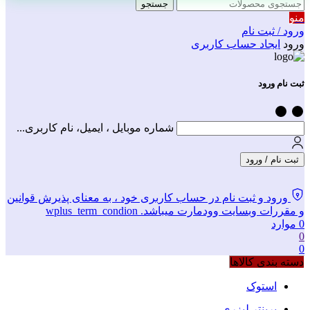
جستجو
منو
ورود / ثبت نام
ورود
ایجاد حساب کاربری
ثبت نام ورود
شماره موبایل ، ایمیل، نام کاربری...
ثبت نام / ورود
ورود و ثبت نام در حساب کاربری خود ، به معنای پذیرش قوانین
و مقررات وبسایت وودمارت میباشد. wplus_term_condion
0
موارد
0
0
دسته بندی کالاها
استوک
پرینتر لیزری