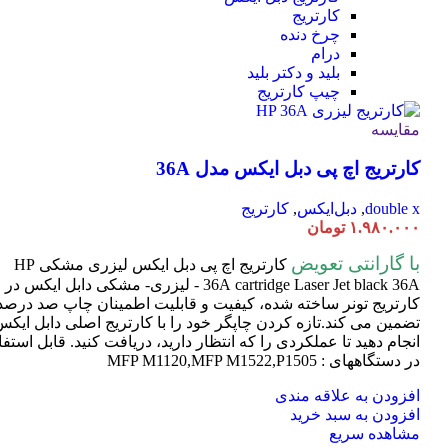
کارتریج
چرخ دنده
درام
بلید و دکتر بلید
چیپ کارتریج
مقایسه
کارتریج اچ پی دبل ایکس مدل 36A
double x
,
دبل‌ایکس
,
کارتریج
۱.۹۸۰.۰۰۰
تومان
با گارانتی تعویض
کارتریج اچ پی دبل ایکس لیزری مشکی HP
cartridge Laser
36A
Jet black 36A - لیزری- مشکی دابل ایکس در
کارتریج تونر ساخته شده، کیفیت و قابلیت اطمینان چاپ صد درصد 
تضمین می کند.تازه کردن چاپگر خود را با کارتریج اصلی دابل ایک
انجام دهید تا عملکردی را که انتظار دارید، دریافت کنید. قابل استفا
در دستگاههای : MFP M1120,MFP M1522,P1505
افزودن به علاقه مندی
افزودن به سبد خرید
مشاهده سریع