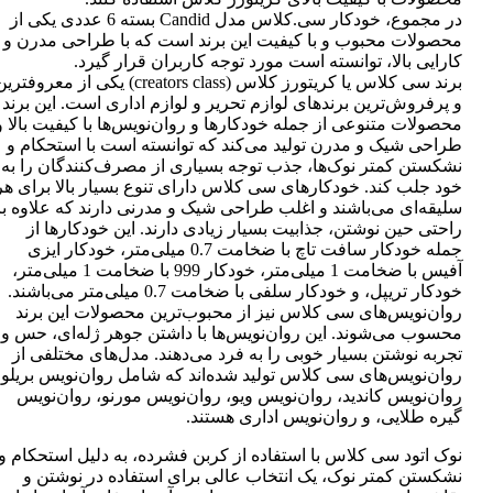
در مجموع، خودکار سی.کلاس مدل Candid بسته 6 عددی یکی از
محصولات محبوب و با کیفیت این برند است که با طراحی مدرن و
کارایی بالا، توانسته است مورد توجه کاربران قرار گیرد.
برند سی کلاس یا کریتورز کلاس (creators class) یکی از معروفتر
و پرفروش‌ترین برندهای لوازم تحریر و لوازم اداری است. این برند
محصولات متنوعی از جمله خودکارها و روان‌نویس‌ها با کیفیت بالا و
طراحی شیک و مدرن تولید می‌کند که توانسته است با استحکام و
نشکستن کمتر نوک‌ها، جذب توجه بسیاری از مصرف‌کنندگان را به
خود جلب کند. خودکارهای سی کلاس دارای تنوع بسیار بالا برای هر
سلیقه‌ای می‌باشند و اغلب طراحی شیک و مدرنی دارند که علاوه بر
راحتی حین نوشتن، جذابیت بسیار زیادی دارند. این خودکارها از
جمله خودکار سافت تاچ با ضخامت 0.7 میلی‌متر، خودکار ایزی
آفیس با ضخامت 1 میلی‌متر، خودکار 999 با ضخامت 1 میلی‌متر،
خودکار تریپل، و خودکار سلفی با ضخامت 0.7 میلی‌متر می‌باشند.
روان‌نویس‌های سی کلاس نیز از محبوب‌ترین محصولات این برند
محسوب می‌شوند. این روان‌نویس‌ها با داشتن جوهر ژله‌ای، حس و
تجربه نوشتن بسیار خوبی را به فرد می‌دهند. مدل‌های مختلفی از
روان‌نویس‌های سی کلاس تولید شده‌اند که شامل روان‌نویس بریلو،
روان‌نویس کاندید، روان‌نویس ویو، روان‌نویس مورنو، روان‌نویس
گیره طلایی، و روان‌نویس اداری هستند.
نوک اتود سی کلاس با استفاده از کربن فشرده، به دلیل استحکام و
نشکستن کمتر نوک، یک انتخاب عالی برای استفاده در نوشتن و