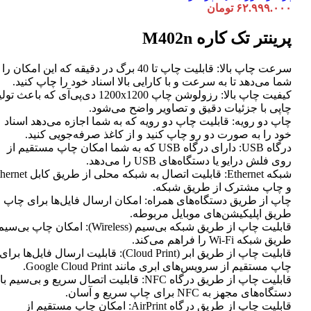
۶۲.۹۹۹.۰۰۰
تومان
پرینتر تک کاره M402n
سرعت چاپ بالا: قابلیت چاپ تا 40 برگ در دقیقه که این امکان ر
شما می‌دهد تا به سرعت و با کارایی بالا اسناد خود را چاپ کنید.
کیفیت چاپ بالا: رزولوشن چاپ 1200x1200 دی‌پی‌آی که باعث تو
چاپی با جزئیات دقیق و تصاویر واضح می‌شود.
چاپ دو رویه: قابلیت چاپ دو رویه که به شما اجازه می‌دهد اسناد
خود را به صورت دو رو چاپ کنید و از کاغذ صرفه‌جویی کنید.
درگاه USB: دارای درگاه USB که به شما امکان چاپ مستقیم از
روی فلش درایو یا دستگاه‌های USB را می‌دهد.
شبکه Ethernet: قابلیت اتصال به شبکه محلی از طر
و چاپ مشترک از طریق شبکه.
چاپ از طریق دستگاه‌های همراه: امکان ارسال فایل‌ها برای چاپ ا
طریق اپلیکیشن‌های موبایل مربوطه.
قابلیت چاپ از طریق شبکه بی‌سیم (Wireless): امکان چاپ ب
طریق شبکه Wi-Fi را فراهم می‌کند.
قابلیت چاپ از طریق ابر (Cloud Print): قابلیت ارسال فایل‌ها برای
چاپ مستقیم از سرویس‌های ابری مانند Google Cloud Print.
قابلیت چاپ از طریق درگاه NFC: قابلیت اتصال سریع و بی‌سیم با
دستگاه‌های مجهز به NFC برای چاپ سریع و آسان.
قابلیت چاپ از طریق درگاه AirPrint: امکان چاپ مستقیم از