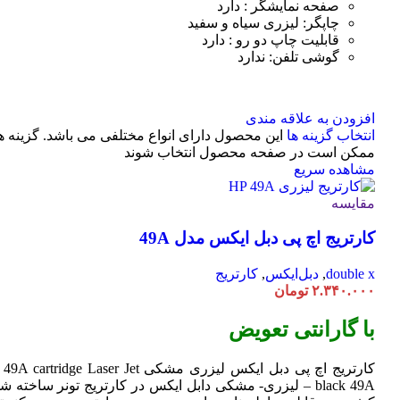
صفحه نمایشگر : دارد
چاپگر: لیزری سیاه و سفید
قابلیت چاپ دو رو : دارد
گوشی تلفن: ندارد
افزودن به علاقه مندی
انتخاب گزینه ها
این محصول دارای انواع مختلفی می باشد. گزینه ه
ممکن است در صفحه محصول انتخاب شوند
مشاهده سریع
مقایسه
کارتریج اچ پی دبل ایکس مدل 49A
double x
,
دبل‌ایکس
,
کارتریج
۲.۳۴۰.۰۰۰
تومان
با گارانتی تعویض
کارتریج اچ پی دبل ایکس لیزری مشکی HP 49A
Jet
cartridge Laser
black 49A – لیزری- مشکی دابل ایکس در کارتریج تونر ساخته ش