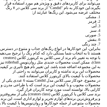
می‌توانند برای کاربردهای دقیق و ویژه‌تر هم مورد استفاده قرار
بگیرند.این خودکار به نام "Candid" از برند سی کلاس در ۷ رنگ
مختلف عرضه می‌شود. این رنگ‌ها عبارتند از:
1. مشکی
2. قرمز
3. آبی
4. سبز
5. صورتی
6. بنفش
7. چند رنگی
بنابراین، این خودکارها در انواع رنگ‌های جذاب و متنوع در دسترس
هستند تا به انتخاب شما بستگی دارد که کدام رنگ را ترجیح می‌دهید
با توجه به تغییر نام برند از سی.کلاس به کریتورز کلاس (creators
class)، ممکن است محصولات جدیدی مثل روان‌نویس rollerball نیز
به این مجموعه اضافه شده باشد. این تغییر نام هیچ تأثیری بر کیفی
محصولات این برند نداشته و کاربران می‌توانند به راحتی از
محصولات با کیفیت بالای کریتورز کلاس استفاده کنند.
در مجموع، خودکار سی.کلاس مدل Candid بسته 6 عددی یکی از
محصولات محبوب و با کیفیت این برند است که با طراحی مدرن و
کارایی بالا، توانسته است مورد توجه کاربران قرار گیرد.
برند سی کلاس یا کریتورز کلاس (creators class) یکی از معروفتر
و پرفروش‌ترین برندهای لوازم تحریر و لوازم اداری است. این برند
محصولات متنوعی از جمله خودکارها و روان‌نویس‌ها با کیفیت بالا و