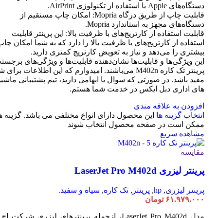
دستگاه‌های Apple با استفاده از تکنولوژی AirPrint.
قابلیت چاپ از طریق درگاه Mopria: امکان چاپ مستقیم از
دستگاه‌های مجهز به استاندارد Mopria.
قابلیت استفاده از کارتریج‌های با ظرفیت بالا: این پرینتر قابلیت
استفاده از کارتریج‌های با ظرفیت بالا را دارد که به شما امکان چاپ
بیشتری را می‌دهد و نیاز به تعویض کارتریج کمتری دارید.
این ویژگی‌ها و قابلیت‌ها نشان‌دهنده قابلیت‌ها و ویژگی‌های برجسته
پرینتر تک کاره M402n می‌باشند. امیدوارم که این اطلاعات برای 
مفید باشد. در صورتی که سوال یا ابهامی دارید، تیم پشتیبانی ماشی
های اداری دبل ایکس در خدمت شما هستم.
افزودن به علاقه مندی
انتخاب گزینه ها
این محصول دارای انواع مختلفی می باشد. گزینه ه
ممکن است در صفحه محصول انتخاب شوند
مشاهده سریع
مقایسه
پرینتر لیزری LaserJet Pro M402d
پرینتر لیزری
,
hp
,
پرینتر
,
تک کاره
,
سیاه و سفید.
۶۱.۹۷۹.۰۰۰
تومان
مدل LaserJet Pro M402d، ازجمله پرینترهای لیزری شرکت ا