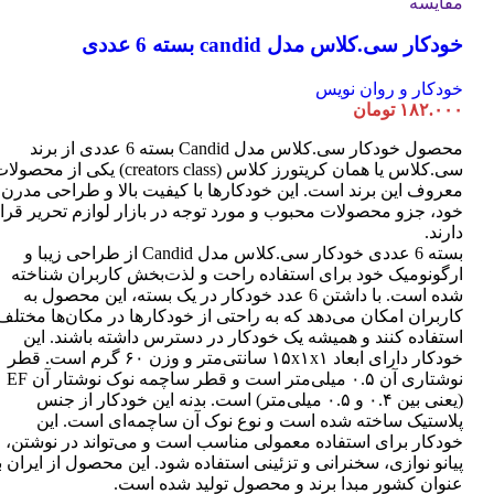
مقایسه
خودکار سی.کلاس مدل candid بسته 6 عددی
خودکار و روان نویس
۱۸۲.۰۰۰
تومان
محصول خودکار سی.کلاس مدل Candid بسته 6 عددی از برند
سی.کلاس یا همان کریتورز کلاس (creators class) یکی از محصو
معروف این برند است. این خودکارها با کیفیت بالا و طراحی مدرن
خود، جزو محصولات محبوب و مورد توجه در بازار لوازم تحریر قرا
دارند.
بسته 6 عددی خودکار سی.کلاس مدل Candid از طراحی زیبا و
ارگونومیک خود برای استفاده راحت و لذت‌بخش کاربران شناخته
شده است. با داشتن 6 عدد خودکار در یک بسته، این محصول به
کاربران امکان می‌دهد که به راحتی از خودکارها در مکان‌ها مختلف
استفاده کنند و همیشه یک خودکار در دسترس داشته باشند. این
خودکار دارای ابعاد ۱۵x۱x۱ سانتی‌متر و وزن ۶۰ گرم است. قطر
نوشتاری آن ۰.۵ میلی‌متر است و قطر ساچمه نوک نوشتار آن EF
(یعنی بین ۰.۴ و ۰.۵ میلی‌متر) است. بدنه این خودکار از جنس
پلاستیک ساخته شده است و نوع نوک آن ساچمه‌ای است. این
خودکار برای استفاده معمولی مناسب است و می‌تواند در نوشتن،
پیانو نوازی، سخنرانی و تزئینی استفاده شود. این محصول از ایران ب
عنوان کشور مبدا برند و محصول تولید شده است.