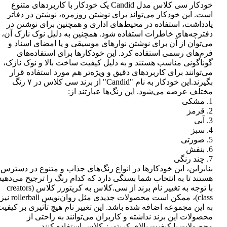
خودکار سی کلاس مدل Candid یک خودکار با کاربردهای متنوع
است. این خودکار می‌تواند برای نوشتن روزمره، نوشتن در دفاتر
یادداشت، استفاده در محیط‌های اداری و همچنین برای نوشتن در
دفترچه‌های خاطرات استفاده شود. همچنین به دلیل نوک نازک آن،
می‌توان از آن برای نوشتن نوارهای موسیقی و یا امضای اسناد و
فرم‌های رسمی استفاده کرد. این خودکارها برای استفاده‌های
گوناگونی مناسب هستند و به دلیل کیفیت ساخت بالا و نوک نازک،
می‌توانند برای کاربردهای دقیق و ویژه‌تر هم مورد استفاده قرار
بگیرند.این خودکار به نام "Candid" از برند سی کلاس در ۷ رنگ
مختلف عرضه می‌شود. این رنگ‌ها عبارتند از:
1. مشکی
2. قرمز
3. آبی
4. سبز
5. صورتی
6. بنفش
7. چند رنگی
بنابراین، این خودکارها در انواع رنگ‌های جذاب و متنوع در دسترس
هستند تا به انتخاب شما بستگی دارد که کدام رنگ را ترجیح می‌دهید
با توجه به تغییر نام برند از سی.کلاس به کریتورز کلاس (creators
class)، ممکن است محصولات جدیدی مثل روان‌نویس rollerball نیز
به این مجموعه اضافه شده باشد. این تغییر نام هیچ تأثیری بر کیفی
محصولات این برند نداشته و کاربران می‌توانند به راحتی از
محصولات با کیفیت بالای کریتورز کلاس استفاده کنند.