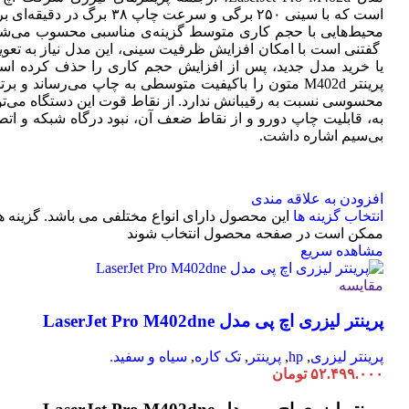
است که با سینی ۲۵۰ برگی و سرعت چاپ ۳۸ برگ در دقیقه
محیط‌هایی با حجم کاری متوسط گزینه‌ی مناسبی محسوب می‌شو
گفتنی است با امکان افزایش ظرفیت سینی، این مدل نیاز به تعو
یا خرید مدل جدید، پس از افزایش حجم کاری را حذف کرده اس
پرینتر M402d متون را باکیفیت متوسطی به چاپ می‌رساند و بر
محسوسی نسبت به رقیبانش ندارد. از نقاط قوت این دستگاه می‌تو
به، قابلیت چاپ دورو و از نقاط ضعف آن، نبود درگاه شبکه و اتص
بی‌سیم اشاره داشت.
افزودن به علاقه مندی
انتخاب گزینه ها
این محصول دارای انواع مختلفی می باشد. گزینه ه
ممکن است در صفحه محصول انتخاب شوند
مشاهده سریع
مقایسه
پرینتر لیزری اچ پی مدل LaserJet Pro M402dne
پرینتر لیزری
,
hp
,
پرینتر
,
تک کاره
,
سیاه و سفید.
۵۲.۴۹۹.۰۰۰
تومان