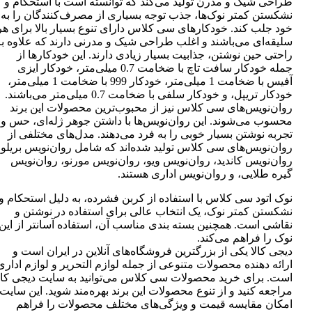
طراحی شیک و مدرن تولید می‌کند که توانسته است با استحکام و
نشکستن کمتر نوک‌ها، جذب توجه بسیاری از مصرف‌کنندگان را به
خود جلب کند. خودکارهای سی کلاس دارای تنوع بسیار بالا برای هر
سلیقه‌ای می‌باشند و اغلب طراحی شیک و مدرنی دارند که علاوه بر
راحتی حین نوشتن، جذابیت بسیار زیادی دارند. این خودکارها از
جمله خودکار سافت تاچ با ضخامت 0.7 میلی‌متر، خودکار ایزی
آفیس با ضخامت 1 میلی‌متر، خودکار 999 با ضخامت 1 میلی‌متر،
خودکار تریپل، و خودکار سلفی با ضخامت 0.7 میلی‌متر می‌باشند.
روان‌نویس‌های سی کلاس نیز از محبوب‌ترین محصولات این برند
محسوب می‌شوند. این روان‌نویس‌ها با داشتن جوهر ژله‌ای، حس و
تجربه نوشتن بسیار خوبی را به فرد می‌دهند. مدل‌های مختلفی از
روان‌نویس‌های سی کلاس تولید شده‌اند که شامل روان‌نویس بریلو،
روان‌نویس کاندید، روان‌نویس ویو، روان‌نویس مورنو، روان‌نویس
گیره طلایی، و روان‌نویس اداری هستند.
نوک اتود سی کلاس با استفاده از کربن فشرده، به دلیل استحکام و
نشکستن کمتر نوک، یک انتخاب عالی برای استفاده در نوشتن و
نقاشی است. همچنین بسته بندی مناسب آن، استفاده آسانتر از این
نوک را فراهم می‌کند.
دیجی کالا یکی از بزرگترین فروشگاه‌های آنلاین در ایران است و
ارائه دهنده محصولات متنوعی از جمله لوازم التحریر و لوازم اداری
است. برای خرید محصولات سی کلاس می‌توانید به سایت دیجی کال
مراجعه کنید و از تنوع محصولات این برند بهره‌مند شوید. این سایت
امکان مقایسه قیمت و ویژگی‌های مختلف محصولات را فراهم