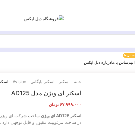
انستنی ها
انیم
تماس با ما
درباره دبل ایکس
خانه
-
اسکنر
-
اسکنر بایگانی
-
Avision
-
اسکنر 
اسکنر ای ویژن مدل AD125
۶۷.۹۹۹.۰۰۰
تومان
اسکنر AD125 ای ویژن
ساخت شرکت ای ویژن، ک
در ساخت مرغوبیت مقبول و قابل توجهی دارد . د