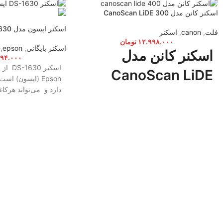
اسکنر کانن مدل CanoScan LiDE 300
اسکنر اپسون مدل DS-1630
فلت
,
canon
,
اسکنر
۱۲.۹۹۸.۰۰۰
تومان
اسکنر بایگانی
,
epson
,
اسکنر کانن مدل
۹۹۴.۰۰۰
اسکنر 
CanoScan LiDE
Epson (اپسون) ا
دارد و می‌تواند هرکا
300
اندازه‌ی دستگاه باشد 
اسکنرهای تخت در مقایسه با مدل‌های ADF
وضوح بیشتری را ارائه کرده ولی در عوض
سرعت کمتری دارند و برای اسکن اسناد در
تعداد بالا مناسب نیستند. از سوی دیگر
عکس‌های قدیمی، اسناد حساس و شکننده و
همچنین مواردی که سایز استانداردی ندارند را
نمی‌توان در اسکنرهای ADF اسکن کرد زیرا
به دلیل حرکت مکانیکی این موارد در
دستگاه‌های ADF امکان آسیب دیدن آن‌ها وجود
دارد. در این حالت بهترین راه‌حل اسکنرهای