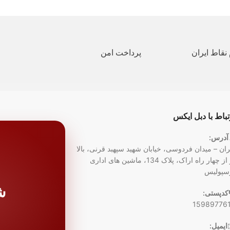
نقاط ایران
پرداخت امن
تباط با دبل ایکس
آدرس:
ران – میدان فردوسی، خیابان شهید سپهبد قرنی، بالا
تر از چهار راه اراک، پلاک 134، ماشین های اداری
سپولیس
ش
کدپستی:
15989776
ایمیل: