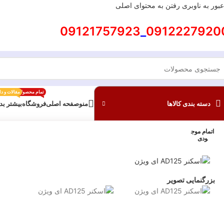
عبور به ناوبری
رفتن به محتوای اصلی
09121757923
_
0912227920
تمام محصولات
مقالات و د
دسته بندی کالاها
منو
صفحه اصلی
فروشگاه
بیشتر بد
اتمام موج
ودی
بزرگنمایی تصویر