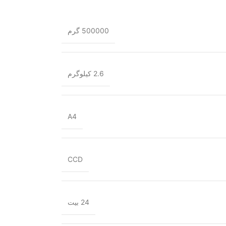
500000 گرم
2.6 کیلوگرم
A4
CCD
24 بیت