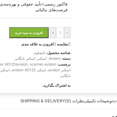
فاکتور رسمی=تأیید حقوقی و بهره‌مندی 
فرصت‌های مالیاتی
+
-
افزودن به سبد خرید
مقایسه
افزودن به علاقه مندی
شناسه محصول:
نامعلوم
دسته:
Avision
,
اسکنر
,
اسکنر بایگانی
برچسب:
scanner avision
,
er AD125avision
اسکنر avision
,
اسکنر avision AD125
,
اسکنر 
بایگانی
به اشتراک بگذارید:
ت
توضیحات تکمیلی
نظرات (0)
SHIPPING & DELIVERY