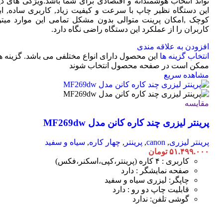
تواند انتخاب هوشمندانه و اقتصادی برای شما باشد.ویژگی های دی
این دستگاه نظیر چاپ با سرعت و کیفیت زیاد, کاربری ساده, ابع
کوچک ,امکان پرینت متوالی بدون مشکل تمامی این موارد میتوا
کاربران را از عملکرد این دستگاه راضی نگاه دارد.
افزودن به علاقه مندی
انتخاب گزینه ها
این محصول دارای انواع مختلفی می باشد. گزینه ه
ممکن است در صفحه محصول انتخاب شوند
مشاهده سریع
مقایسه
پرینتر لیزری چند کاره کانن مدل MF269dw
پرینتر لیزری
,
canon
,
پرینتر
,
چهار کاره
,
سیاه و سفید
۵۱.۴۹۹.۰۰۰
تومان
کاربری : ۴ کاره (پرینتر،کپی،اسکنر،فکس)
صفحه نمایشگر : دارد
چاپگر: لیزری سیاه و سفید
قابلیت چاپ دو رو : دارد
گوشی تلفن: ندارد