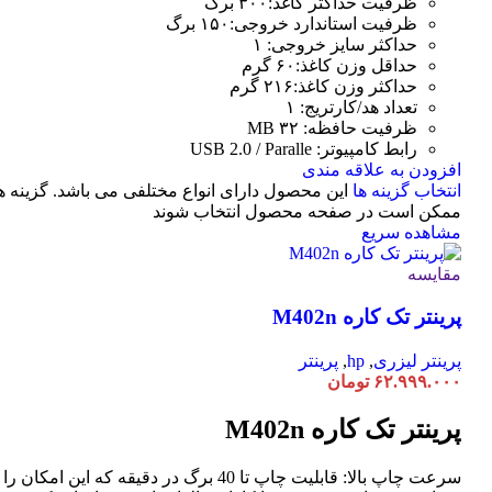
ظرفیت حداکثر کاغذ:۳۰۰ برگ
ظرفیت استاندارد خروجی:۱۵۰ برگ
حداکثر سایز خروجی: ۱
حداقل وزن کاغذ:۶۰ گرم
حداکثر وزن کاغذ:۲۱۶ گرم
تعداد هد/کارتریج: ۱
ظرفیت حافظه: ۳۲ MB
رابط کامپیوتر: USB 2.0 / Paralle
افزودن به علاقه مندی
انتخاب گزینه ها
این محصول دارای انواع مختلفی می باشد. گزینه ه
ممکن است در صفحه محصول انتخاب شوند
مشاهده سریع
مقایسه
پرینتر تک کاره M402n
پرینتر لیزری
,
hp
,
پرینتر
۶۲.۹۹۹.۰۰۰
تومان
پرینتر تک کاره M402n
سرعت چاپ بالا: قابلیت چاپ تا 40 برگ در دقیقه که این امکان ر