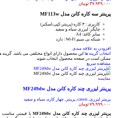
۳۷.۹۴۹.۰۰۰
تومان
پرینتر سه کاره کانن مدل MF113w
کاربری : ۳ کاره (پرینتر،کپی،اسکنر)
چاپگر: لیزری سیاه و سفید
سایز کاغذ: A4
شبکه بی سیم Wi-Fi : دارد
افزودن به علاقه مندی
انتخاب گزینه ها
این محصول دارای انواع مختلفی می باشد. گزینه ه
ممکن است در صفحه محصول انتخاب شوند
مشاهده سریع
مقایسه
پرینتر لیزری چند کاره کانن مدل MF249dw
پرینتر لیزری
,
canon
,
پرینتر
,
چهار کاره
,
سیاه و سفید
۷۹.۹۹۹.۰۰۰
تومان
پرینتر لیزری چند کاره کانن مدل MF249dw
با قیمتی مناسب 