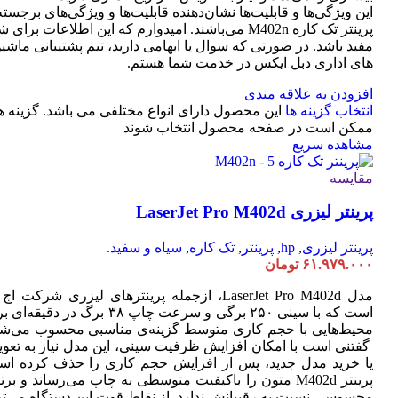
این ویژگی‌ها و قابلیت‌ها نشان‌دهنده قابلیت‌ها و ویژگی‌های برجسته
پرینتر تک کاره M402n می‌باشند. امیدوارم که این اطلاعات برای 
مفید باشد. در صورتی که سوال یا ابهامی دارید، تیم پشتیبانی ماشی
های اداری دبل ایکس در خدمت شما هستم.
افزودن به علاقه مندی
انتخاب گزینه ها
این محصول دارای انواع مختلفی می باشد. گزینه ه
ممکن است در صفحه محصول انتخاب شوند
مشاهده سریع
مقایسه
پرینتر لیزری LaserJet Pro M402d
پرینتر لیزری
,
hp
,
پرینتر
,
تک کاره
,
سیاه و سفید.
۶۱.۹۷۹.۰۰۰
تومان
مدل LaserJet Pro M402d، ازجمله پرینترهای لیزری شرکت ا
است که با سینی ۲۵۰ برگی و سرعت چاپ ۳۸ برگ در دقیقه
محیط‌هایی با حجم کاری متوسط گزینه‌ی مناسبی محسوب می‌شو
گفتنی است با امکان افزایش ظرفیت سینی، این مدل نیاز به تعو
یا خرید مدل جدید، پس از افزایش حجم کاری را حذف کرده اس
پرینتر M402d متون را باکیفیت متوسطی به چاپ می‌رساند و بر
محسوسی نسبت به رقیبانش ندارد. از نقاط قوت این دستگاه می‌تو