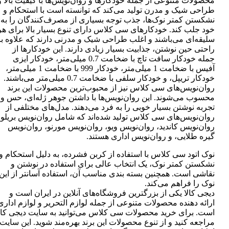
محصولات متنوعی از جمله خودکارها و روان‌نویس‌ها با کیفیت بالا و
طراحی شیک و مدرن تولید می‌کند که توانسته است با استحکام و
نشکستن کمتر نوک‌ها، جذب توجه بسیاری از مصرف‌کنندگان را به
خود جلب کند. خودکارهای سی کلاس دارای تنوع بسیار بالا برای هر
سلیقه‌ای می‌باشند و اغلب طراحی شیک و مدرنی دارند که علاوه بر
راحتی حین نوشتن، جذابیت بسیار زیادی دارند. این خودکارها از
جمله خودکار سافت تاچ با ضخامت 0.7 میلی‌متر، خودکار ایزی
آفیس با ضخامت 1 میلی‌متر، خودکار 999 با ضخامت 1 میلی‌متر،
خودکار تریپل، و خودکار سلفی با ضخامت 0.7 میلی‌متر می‌باشند.
روان‌نویس‌های سی کلاس نیز از محبوب‌ترین محصولات این برند
محسوب می‌شوند. این روان‌نویس‌ها با داشتن جوهر ژله‌ای، حس و
تجربه نوشتن بسیار خوبی را به فرد می‌دهند. مدل‌های مختلفی از
روان‌نویس‌های سی کلاس تولید شده‌اند که شامل روان‌نویس بریلو،
روان‌نویس کاندید، روان‌نویس ویو، روان‌نویس مورنو، روان‌نویس
گیره طلایی، و روان‌نویس اداری هستند.
نوک اتود سی کلاس با استفاده از کربن فشرده، به دلیل استحکام و
نشکستن کمتر نوک، یک انتخاب عالی برای استفاده در نوشتن و
نقاشی است. همچنین بسته بندی مناسب آن، استفاده آسانتر از این
نوک را فراهم می‌کند.
دیجی کالا یکی از بزرگترین فروشگاه‌های آنلاین در ایران است و
ارائه دهنده محصولات متنوعی از جمله لوازم التحریر و لوازم اداری
است. برای خرید محصولات سی کلاس می‌توانید به سایت دیجی کال
مراجعه کنید و از تنوع محصولات این برند بهره‌مند شوید. این سایت