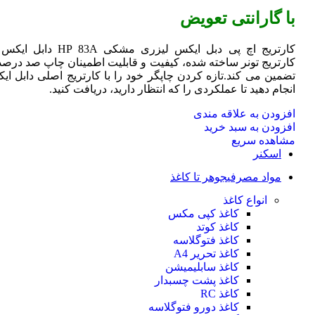
با گارانتی تعویض
کارتریج اچ پی دبل ایکس لیزری مشکی HP 83A دا
کارتریج تونر ساخته شده، کیفیت و قابلیت اطمینان چاپ صد درصد 
تضمین می کند.تازه کردن چاپگر خود را با کارتریج اصلی دابل ای
انجام دهید تا عملکردی را که انتظار دارید، دریافت کنید.
افزودن به علاقه مندی
افزودن به سبد خرید
مشاهده سریع
اسکنر
مواد مصرفی
جوهر تا کاغذ
انواع کاغذ
کاغذ کپی مکس
کاغذ کوتد
کاغذ فتوگلاسه
کاغذ تحریر A4
کاغذ سابلیمیشن
کاغذ پشت چسبدار
کاغذ RC
کاغذ دورو فتوگلاسه