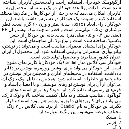
ارگونومیک خود برای استفاده راحت و لذت‌بخش کاربران شناخته
شده است. با داشتن 6 عدد خودکار در یک بسته، این محصول به
کاربران امکان می‌دهد که به راحتی از خودکارها در مکان‌ها مختلف
استفاده کنند و همیشه یک خودکار در دسترس داشته باشند. این
خودکار دارای ابعاد ۱۵x۱x۱ سانتی‌متر و وزن ۶۰ گرم است. قطر
نوشتاری آن ۰.۵ میلی‌متر است و قطر ساچمه نوک نوشتار آن EF
(یعنی بین ۰.۴ و ۰.۵ میلی‌متر) است. بدنه این خودکار از جنس
پلاستیک ساخته شده است و نوع نوک آن ساچمه‌ای است. این
خودکار برای استفاده معمولی مناسب است و می‌تواند در نوشتن،
پیانو نوازی، سخنرانی و تزئینی استفاده شود. این محصول از ایران ب
عنوان کشور مبدا برند و محصول تولید شده است.
خودکار سی کلاس مدل Candid یک خودکار با کاربردهای متنوع
است. این خودکار می‌تواند برای نوشتن روزمره، نوشتن در دفاتر
یادداشت، استفاده در محیط‌های اداری و همچنین برای نوشتن در
دفترچه‌های خاطرات استفاده شود. همچنین به دلیل نوک نازک آن،
می‌توان از آن برای نوشتن نوارهای موسیقی و یا امضای اسناد و
فرم‌های رسمی استفاده کرد. این خودکارها برای استفاده‌های
گوناگونی مناسب هستند و به دلیل کیفیت ساخت بالا و نوک نازک،
می‌توانند برای کاربردهای دقیق و ویژه‌تر هم مورد استفاده قرار
بگیرند.این خودکار به نام "Candid" از برند سی کلاس در ۷ رنگ
مختلف عرضه می‌شود. این رنگ‌ها عبارتند از:
1. مشکی
2. قرمز
3. آبی