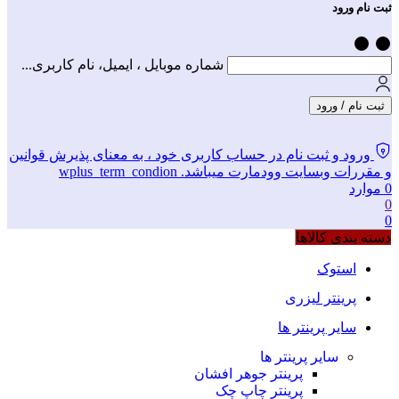
ثبت نام ورود
شماره موبایل ، ایمیل، نام کاربری...
ثبت نام / ورود
ورود و ثبت نام در حساب کاربری خود ، به معنای پذیرش قوانین
و مقررات وبسایت وودمارت میباشد. wplus_term_condion
0
موارد
0
0
دسته بندی کالاها
استوک
پرینتر لیزری
سایر پرینتر ها
سایر پرینتر ها
پرینتر جوهر افشان
پرینتر چاپ چک