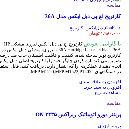
مقایسه
کارتریج اچ پی دبل ایکس مدل 36A
double x
,
دبل‌ایکس
,
کارتریج
۱.۹۸۰.۰۰۰
تومان
با گارانتی تعویض
کارتریج اچ پی دبل ایکس لیزری مشکی HP
cartridge Laser
36A
Jet black 36A - لیزری- مشکی دابل ایکس در
کارتریج تونر ساخته شده، کیفیت و قابلیت اطمینان چاپ صد درصد 
تضمین می کند.تازه کردن چاپگر خود را با کارتریج اصلی دابل ایک
انجام دهید تا عملکردی را که انتظار دارید، دریافت کنید. قابل استفا
در دستگاههای : MFP M1120,MFP M1522,P1505
افزودن به علاقه مندی
افزودن به سبد خرید
مشاهده سریع
مقایسه
پرینتر دورو اتوماتیک زیراکس DN ۳۴۳۵
پرینتر لیزری