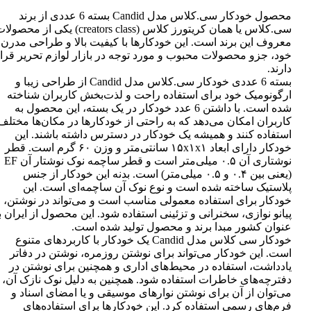
محصول خودکار سی.کلاس مدل Candid بسته 6 عددی از برند
سی.کلاس یا همان کریتورز کلاس (creators class) یکی از محصو
معروف این برند است. این خودکارها با کیفیت بالا و طراحی مدرن
خود، جزو محصولات محبوب و مورد توجه در بازار لوازم تحریر قرا
دارند.
بسته 6 عددی خودکار سی.کلاس مدل Candid از طراحی زیبا و
ارگونومیک خود برای استفاده راحت و لذت‌بخش کاربران شناخته
شده است. با داشتن 6 عدد خودکار در یک بسته، این محصول به
کاربران امکان می‌دهد که به راحتی از خودکارها در مکان‌ها مختلف
استفاده کنند و همیشه یک خودکار در دسترس داشته باشند. این
خودکار دارای ابعاد ۱۵x۱x۱ سانتی‌متر و وزن ۶۰ گرم است. قطر
نوشتاری آن ۰.۵ میلی‌متر است و قطر ساچمه نوک نوشتار آن EF
(یعنی بین ۰.۴ و ۰.۵ میلی‌متر) است. بدنه این خودکار از جنس
پلاستیک ساخته شده است و نوع نوک آن ساچمه‌ای است. این
خودکار برای استفاده معمولی مناسب است و می‌تواند در نوشتن،
پیانو نوازی، سخنرانی و تزئینی استفاده شود. این محصول از ایران ب
عنوان کشور مبدا برند و محصول تولید شده است.
خودکار سی کلاس مدل Candid یک خودکار با کاربردهای متنوع
است. این خودکار می‌تواند برای نوشتن روزمره، نوشتن در دفاتر
یادداشت، استفاده در محیط‌های اداری و همچنین برای نوشتن در
دفترچه‌های خاطرات استفاده شود. همچنین به دلیل نوک نازک آن،
می‌توان از آن برای نوشتن نوارهای موسیقی و یا امضای اسناد و
فرم‌های رسمی استفاده کرد. این خودکارها برای استفاده‌های