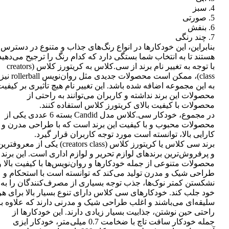
4. سبز
5. صورتی
6. بنفش
7. چند رنگی
بنابراین، این خودکارها در انواع رنگ‌های جذاب و متنوع در دسترس
هستند تا به انتخاب شما بستگی دارد که کدام رنگ را ترجیح می‌دهید
با توجه به تغییر نام برند از سی.کلاس به کریتورز کلاس (creators
class)، ممکن است محصولات جدیدی مثل روان‌نویس rollerball نیز
به این مجموعه اضافه شده باشد. این تغییر نام هیچ تأثیری بر کیفی
محصولات این برند نداشته و کاربران می‌توانند به راحتی از
محصولات با کیفیت بالای کریتورز کلاس استفاده کنند.
در مجموع، خودکار سی.کلاس مدل Candid بسته 6 عددی یکی از
محصولات محبوب و با کیفیت این برند است که با طراحی مدرن و
کارایی بالا، توانسته است مورد توجه کاربران قرار گیرد.
برند سی کلاس یا کریتورز کلاس (creators class) یکی از معروفتر
و پرفروش‌ترین برندهای لوازم تحریر و لوازم اداری است. این برند
محصولات متنوعی از جمله خودکارها و روان‌نویس‌ها با کیفیت بالا و
طراحی شیک و مدرن تولید می‌کند که توانسته است با استحکام و
نشکستن کمتر نوک‌ها، جذب توجه بسیاری از مصرف‌کنندگان را به
خود جلب کند. خودکارهای سی کلاس دارای تنوع بسیار بالا برای هر
سلیقه‌ای می‌باشند و اغلب طراحی شیک و مدرنی دارند که علاوه بر
راحتی حین نوشتن، جذابیت بسیار زیادی دارند. این خودکارها از
جمله خودکار سافت تاچ با ضخامت 0.7 میلی‌متر، خودکار ایزی