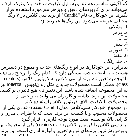
گوناگونی مناسب هستند و به دلیل کیفیت ساخت بالا و نوک نازک،
می‌توانند برای کاربردهای دقیق و ویژه‌تر هم مورد استفاده قرار
بگیرند.این خودکار به نام "Candid" از برند سی کلاس در ۷ رنگ
مختلف عرضه می‌شود. این رنگ‌ها عبارتند از:
1. مشکی
2. قرمز
3. آبی
4. سبز
5. صورتی
6. بنفش
7. چند رنگی
بنابراین، این خودکارها در انواع رنگ‌های جذاب و متنوع در دسترس
هستند تا به انتخاب شما بستگی دارد که کدام رنگ را ترجیح می‌دهید
با توجه به تغییر نام برند از سی.کلاس به کریتورز کلاس (creators
class)، ممکن است محصولات جدیدی مثل روان‌نویس rollerball نیز
به این مجموعه اضافه شده باشد. این تغییر نام هیچ تأثیری بر کیفی
محصولات این برند نداشته و کاربران می‌توانند به راحتی از
محصولات با کیفیت بالای کریتورز کلاس استفاده کنند.
در مجموع، خودکار سی.کلاس مدل Candid بسته 6 عددی یکی از
محصولات محبوب و با کیفیت این برند است که با طراحی مدرن و
کارایی بالا، توانسته است مورد توجه کاربران قرار گیرد.
برند سی کلاس یا کریتورز کلاس (creators class) یکی از معروفتر
و پرفروش‌ترین برندهای لوازم تحریر و لوازم اداری است. این برند