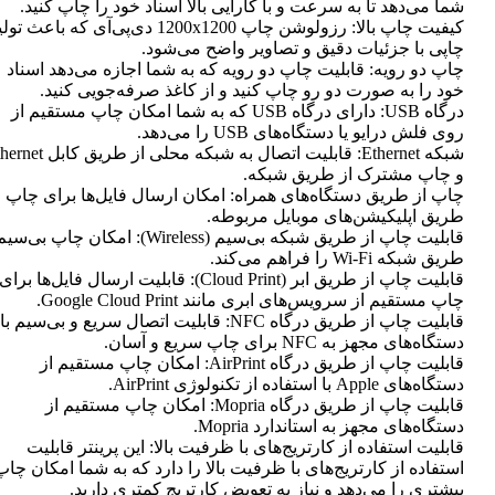
شما می‌دهد تا به سرعت و با کارایی بالا اسناد خود را چاپ کنید.
کیفیت چاپ بالا: رزولوشن چاپ 1200x1200 دی‌پی‌آی که باعث تو
چاپی با جزئیات دقیق و تصاویر واضح می‌شود.
چاپ دو رویه: قابلیت چاپ دو رویه که به شما اجازه می‌دهد اسناد
خود را به صورت دو رو چاپ کنید و از کاغذ صرفه‌جویی کنید.
درگاه USB: دارای درگاه USB که به شما امکان چاپ مستقیم از
روی فلش درایو یا دستگاه‌های USB را می‌دهد.
شبکه Ethernet: قابلیت اتصال به شبکه محلی از طر
و چاپ مشترک از طریق شبکه.
چاپ از طریق دستگاه‌های همراه: امکان ارسال فایل‌ها برای چاپ ا
طریق اپلیکیشن‌های موبایل مربوطه.
قابلیت چاپ از طریق شبکه بی‌سیم (Wireless): امکان چاپ ب
طریق شبکه Wi-Fi را فراهم می‌کند.
قابلیت چاپ از طریق ابر (Cloud Print): قابلیت ارسال فایل‌ها برای
چاپ مستقیم از سرویس‌های ابری مانند Google Cloud Print.
قابلیت چاپ از طریق درگاه NFC: قابلیت اتصال سریع و بی‌سیم با
دستگاه‌های مجهز به NFC برای چاپ سریع و آسان.
قابلیت چاپ از طریق درگاه AirPrint: امکان چاپ مستقیم از
دستگاه‌های Apple با استفاده از تکنولوژی AirPrint.
قابلیت چاپ از طریق درگاه Mopria: امکان چاپ مستقیم از
دستگاه‌های مجهز به استاندارد Mopria.
قابلیت استفاده از کارتریج‌های با ظرفیت بالا: این پرینتر قابلیت
استفاده از کارتریج‌های با ظرفیت بالا را دارد که به شما امکان چاپ
بیشتری را می‌دهد و نیاز به تعویض کارتریج کمتری دارید.