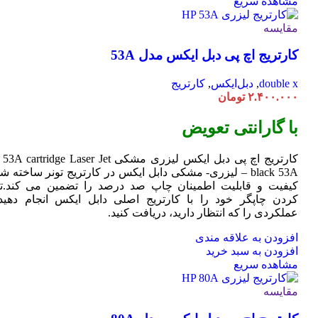
مشاهده سریع
مقایسه
کارتریج اچ پی دبل ایکس مدل 53A
double x
,
دبل‌ایکس
,
کارتریج
۲.۴۰۰.۰۰۰
تومان
با گارانتی تعویض
کارتریج اچ پی دبل ایکس لیزری مشکی HP 53A
Jet
cartridge Laser
black 53A – لیزری- مشکی دابل ایکس در کارتریج تونر ساخته ش
کیفیت و قابلیت اطمینان چاپ صد درصد را تضمین می کند.تا
کردن چاپگر خود را با کارتریج اصلی دابل ایکس انجام دهید 
عملکردی را که انتظار دارید، دریافت کنید.
افزودن به علاقه مندی
افزودن به سبد خرید
مشاهده سریع
مقایسه