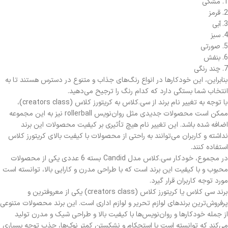
1. مشکی
2. قرمز
3. آبی
4. سبز
5. صورتی
6. بنفش
7. چند رنگی
بنابراین، این خودکارها در انواع رنگ‌های جذاب و متنوع در دسترس هستند تا به
انتخاب شما بستگی دارد که کدام رنگ را ترجیح می‌دهید.
با توجه به تغییر نام برند از سی.کلاس به کریتورز کلاس (creators class)،
ممکن است محصولات جدیدی مثل روان‌نویس rollerball نیز به این مجموعه
اضافه شده باشد. این تغییر نام هیچ تأثیری بر کیفیت محصولات این برند
نداشته و کاربران می‌توانند به راحتی از محصولات با کیفیت بالای کریتورز کلاس
استفاده کنند.
در مجموع، خودکار سی.کلاس مدل Candid بسته 6 عددی یکی از محصولات
محبوب و با کیفیت این برند است که با طراحی مدرن و کارایی بالا، توانسته است
مورد توجه کاربران قرار گیرد.
برند سی کلاس یا کریتورز کلاس (creators class) یکی از معروفترین و
پرفروش‌ترین برندهای لوازم تحریر و لوازم اداری است. این برند محصولات متنوعی
از جمله خودکارها و روان‌نویس‌ها با کیفیت بالا و طراحی شیک و مدرن تولید
می‌کند که توانسته است با استحکام و نشکستن کمتر نوک‌ها، جذب توجه بسیاری