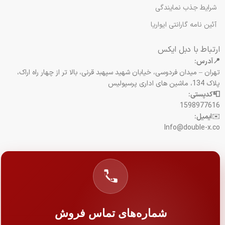
شرایط جذب نمایندگی
آئین نامه گارانتی ایواریا
ارتباط با دبل ایکس
📍آدرس:
تهران – میدان فردوسی، خیابان شهید سپهبد قرنی، بالا تر از چهار راه اراک،
پلاک 134، ماشین های اداری پرسپولیس
📮کدپستی:
1598977616
✉️
ایمیل:
Info@double-x.co
شماره‌های تماس فروش