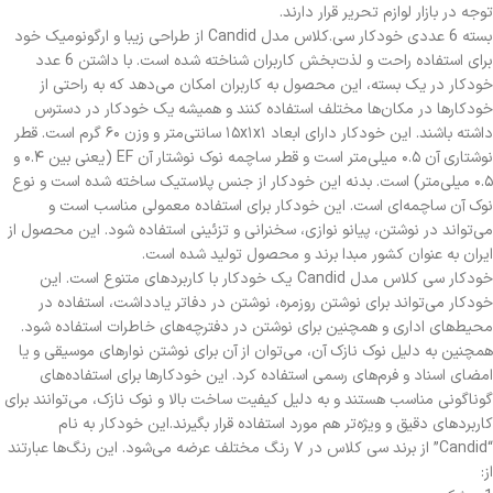
توجه در بازار لوازم تحریر قرار دارند.
بسته 6 عددی خودکار سی.کلاس مدل Candid از طراحی زیبا و ارگونومیک خود
برای استفاده راحت و لذت‌بخش کاربران شناخته شده است. با داشتن 6 عدد
خودکار در یک بسته، این محصول به کاربران امکان می‌دهد که به راحتی از
خودکارها در مکان‌ها مختلف استفاده کنند و همیشه یک خودکار در دسترس
داشته باشند. این خودکار دارای ابعاد ۱۵x۱x۱ سانتی‌متر و وزن ۶۰ گرم است. قطر
نوشتاری آن ۰.۵ میلی‌متر است و قطر ساچمه نوک نوشتار آن EF (یعنی بین ۰.۴ و
۰.۵ میلی‌متر) است. بدنه این خودکار از جنس پلاستیک ساخته شده است و نوع
نوک آن ساچمه‌ای است. این خودکار برای استفاده معمولی مناسب است و
می‌تواند در نوشتن، پیانو نوازی، سخنرانی و تزئینی استفاده شود. این محصول از
ایران به عنوان کشور مبدا برند و محصول تولید شده است.
خودکار سی کلاس مدل Candid یک خودکار با کاربردهای متنوع است. این
خودکار می‌تواند برای نوشتن روزمره، نوشتن در دفاتر یادداشت، استفاده در
محیط‌های اداری و همچنین برای نوشتن در دفترچه‌های خاطرات استفاده شود.
همچنین به دلیل نوک نازک آن، می‌توان از آن برای نوشتن نوارهای موسیقی و یا
امضای اسناد و فرم‌های رسمی استفاده کرد. این خودکارها برای استفاده‌های
گوناگونی مناسب هستند و به دلیل کیفیت ساخت بالا و نوک نازک، می‌توانند برای
کاربردهای دقیق و ویژه‌تر هم مورد استفاده قرار بگیرند.این خودکار به نام
“Candid” از برند سی کلاس در ۷ رنگ مختلف عرضه می‌شود. این رنگ‌ها عبارتند
از: