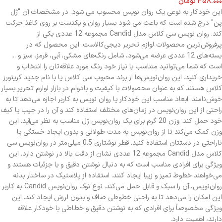
۳۵۸.۰۰۰
تومان
این خودکار به نوعی یک روان نویس محسوب می شود. در مشخصات آن "ژل
پن" درج شده است که باعث می شود بسیار روان و یکدست بر روی کاغذ حرکت
کند. روان نویس سی کلاس مدل Candid مجموعه 12 عددی یکی از
پرفروش‌ترین محصولات لوازم تحریر دیجی‌کالاست. این محصول که در
بسته‌های 12 عددی عرضه می‌شود، شامل رنگ‌های مشکی، آبی، قرمز، سبز و ...
است که شما می‌توانید متناسب با نیاز خود رنگ مورد علاقه‌تان را انتخاب و
خریداری کنید. این روان‌نویس‌ها از برند محبوب سی کلاس یا با نام جدید کریتورز
کلاس هستند که به عنوان محصولات با کیفیت و بادوام در بازار لوازم تحریر بسیار
خوش‌نامند. ابعاد مناسب این خودکار یا روان نویس به کاربر اجازه می‌دهد تا به
راحتی از این روان‌نویس در زمان‌های مختلف استفاده کند و آن را در جیب یا کیف
خود حمل کند. وزن 20 گرم برای یک روان‌نویس ژل مناسب به نظر می‌آید. این
وزن کمک می‌کند تا از روان‌نویس به مدت طولانی و بدون ایجاد خستگی یا
ناراحتی در دستتان استفاده کنید. قطر نوشتاری 0.5 میلی‌متر در روان‌نویس سی
کلاس مدل Candid مجموعه 12 عددی نشان از دقت بالا در نوشتن دارد. این
ویژگی برای افرادی مناسب است که به دنبال نوشتن دقیق و با جزئیات هستند و
می‌خواهند خطوط تمیز و زیبا ایجاد کنند. استفاده از پلاستیک در ساختار بدنه
روان‌نویس، آن را سبک و قابل حمل می‌کند. نوع نوک روان‌نویس Candid به کاربر
این امکان را می‌دهد تا به راحتی خطوطی صاف و بدون لرزش ایجاد کند. این
ویژگی مخصوصاً برای افرادی که به نوشتن دقیق و خطاطی با خودکار علاقه
دارند، اهمیت دارد.