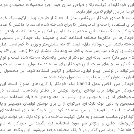
این خودکارها با کیفیت بالا و طراحی مدرن خود، جزو محصولات محبوب و مورد
توجه در بازار لوازم تحریر قرار دارند.
بسته 6 عددی خودکار سی.کلاس مدل Candid از طراحی زیبا و ارگونومیک خود
برای استفاده راحت و لذت‌بخش کاربران شناخته شده است. با داشتن 6 عدد
خودکار در یک بسته، این محصول به کاربران امکان می‌دهد که به راحتی از
خودکارها در مکان‌ها مختلف استفاده کنند و همیشه یک خودکار در دسترس
داشته باشند. این خودکار دارای ابعاد ۱۵x۱x۱ سانتی‌متر و وزن ۶۰ گرم است. قطر
نوشتاری آن ۰.۵ میلی‌متر است و قطر ساچمه نوک نوشتار آن EF (یعنی بین ۰.۴ و
۰.۵ میلی‌متر) است. بدنه این خودکار از جنس پلاستیک ساخته شده است و نوع
نوک آن ساچمه‌ای است. این خودکار برای استفاده معمولی مناسب است و
می‌تواند در نوشتن، پیانو نوازی، سخنرانی و تزئینی استفاده شود. این محصول از
ایران به عنوان کشور مبدا برند و محصول تولید شده است.
خودکار سی کلاس مدل Candid یک خودکار با کاربردهای متنوع است. این
خودکار می‌تواند برای نوشتن روزمره، نوشتن در دفاتر یادداشت، استفاده در
محیط‌های اداری و همچنین برای نوشتن در دفترچه‌های خاطرات استفاده شود.
همچنین به دلیل نوک نازک آن، می‌توان از آن برای نوشتن نوارهای موسیقی و یا
امضای اسناد و فرم‌های رسمی استفاده کرد. این خودکارها برای استفاده‌های
گوناگونی مناسب هستند و به دلیل کیفیت ساخت بالا و نوک نازک، می‌توانند برای
کاربردهای دقیق و ویژه‌تر هم مورد استفاده قرار بگیرند.این خودکار به نام
“Candid” از برند سی کلاس در ۷ رنگ مختلف عرضه می‌شود. این رنگ‌ها عبارتند