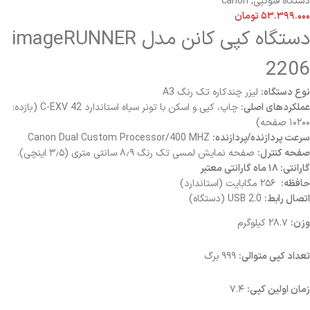
دستگاه فتوکپی
,
canon
۵۳.۳۹۹.۰۰۰
تومان
دستگاه کپی کانن مدل imageRUNNER
2206
نوع دستگاه:
لیزر چندکاره تک رنگ A3
عملکردهای اصلی:
چاپ، کپی و اسکن با تونر سیاه استاندارد C-EXV 42 (بازده:
۱۰۲۰۰ صفحه)
سرعت پردازنده/پردازنده:
Canon Dual Custom Processor/400 MHZ
صفحه کنترل:
صفحه نمایش لمسی تک رنگ ۸٫۹ سانتی متری (۳٫۵ اینچی).
گارانتی: ۱۸ ماه گارانتی معتبر
حافظه:
۲۵۶ مگابایت (استاندارد)
اتصال رابط:
USB 2.0 (دستگاه)
وزن:
۲۸.۷ کیلوگرم
تعداد کپی متوالی:
۹۹۹ برگ
زمان اولین کپی:
۷.۴