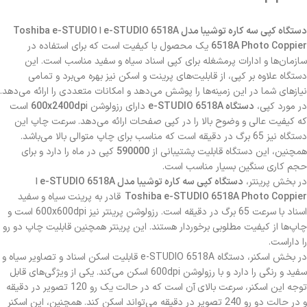
دستگاه کپی سه کاره توشیبا مدل e-STUDIO 6518A ا Toshiba e-STUDIO
6518A Photo Coppier
یک محصول با کیفیت است که برای استفاده در
سازمان‌ها و ادارات پرمشغله برای کپی اسناد سیاه و سفید مناسب است. این
دستگاه علاوه بر کپی، از قابلیت‌های پرینت و اسکن نیز بهره می‌برد و تمامی
نیازهای شما در این زمینه‌ها را پوشش می‌دهد و امکانات متعددی را ارائه می‌دهد.
در مورد کپی،
دستگاه e-STUDIO 6518A
دارای رزولوشن
600x2400dp
i است
که کیفیت عالی و وضوح بالا را در کپی صفحات ارائه می‌دهد. سرعت چاپ این
دستگاه نیز 65 برگ در دقیقه است که مناسب برای چاپ متوالی بالا می‌باشد.
همچنین، این دستگاه قابلیت پشتیبانی از
590000
کپی در ماه را دارد و برای
حجم کاری سنگین بسیار مناسب است.
در بخش پرینتر،
دستگاه کپی سه کاره توشیبا مدل e-STUDIO 6518A ا
Toshiba e-STUDIO 6518A Photo Coppier
قادر به پرینت سیاه و سفید
اسناد با سرعت 65 برگ در دقیقه است. رزولوشن پرینتر نیز 600x600dpi است و
چاپ‌ها از کیفیت مطلوبی برخوردار هستند. این پرینتر همچنین قابلیت چاپ دو رو
را داراست.
در بخش اسکنر، دستگاه e-STUDIO 6518A قابلیت اسکن اسناد و تصاویر سیاه و
سفید و رنگی را دارد و با رزولوشن 600dpi اسکن می‌کند. یکی از ویژگی‌های قابل
توجه این اسکنر، سرعت بالای آن است که در حالت یک رو 120 تصویر در دقیقه
و در حالت دو رو 240 تصویر در دقیقه می‌تواند اسکن کند. همچنین، این اسکنر