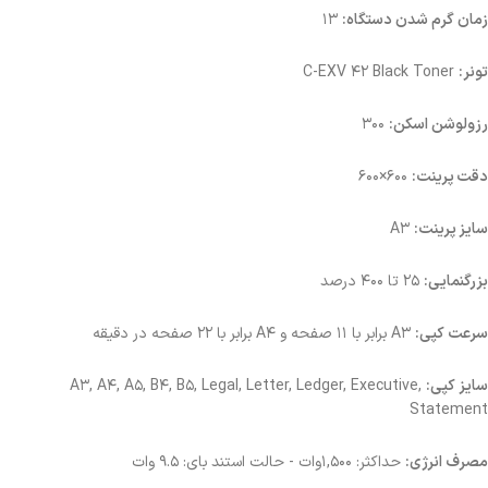
زمان گرم شدن دستگاه:
۱۳
تونر:
C-EXV ۴۲ Black Toner
رزولوشن اسکن:
۳۰۰
دقت پرینت:
۶۰۰×۶۰۰
سایز پرینت:
A۳
بزرگنمایی:
۲۵ تا ۴۰۰ درصد
سرعت کپی:
A۳ برابر با ۱۱ صفحه و A۴ برابر با ۲۲ صفحه در دقیقه
سایز کپی:
A۳, A۴, A۵, B۴, B۵, Legal, Letter, Ledger, Executive,
Statement
مصرف انرژی:
حداکثر: ۱,۵۰۰وات - حالت استند بای: ۹.۵ وات