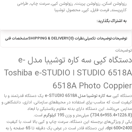
رزولوشن اسکن
,
رزولوشن پرینت
,
رزولوشن کپی
,
سرعت چاپ
,
طراحی
کاربرپسند
,
فرمت فایل
,
کپی
,
محصول توشیبا
به اشتراک بگذارید:
توضیحات
توضیحات تکمیلی
نظرات (0)
SHIPPING & DELIVERY
مشخصات فنی
توضیحات
دستگاه کپی سه کاره توشیبا مدل e-
STUDIO 6518A ا Toshiba e-STUDIO
6518A Photo Coppier
دستگاه کپی
سه کاره توشیبا مدل e-STUDIO 6518A
یک دستگاه قدرتمند و با
کیفیت است که مناسب برای استفاده در محیط‌های سازمانی، اداری، دانشگاهی و
مدارس می‌باشد. این دستگاه دارای بدنه مقاوم پلاستیکی با ابعاد
(1226.8×955.4×734.6)
میلی‌متر و وزن
195 کیلوگرم
است.
یکی از ویژگی‌های برجسته این دستگاه، سرعت چاپ و کپی بالا است. با کیفیت
2400×600 dpi،
این دستگاه قادر است در عرض یک دقیقه تا
65
صفحه را به