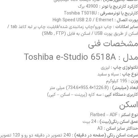
کارکرد کارتریج یا تونر :
43900 برگ
کارتریج یا تونرمصرفی :
Toshiba T5018U
پورت اتصال :
High Speed USB 2.0 / Ethernet
سایر امکانات :
چاپ دورو/چاپ زمانبندی شده/قابلیت چاپ بر لبه کاغذ tab /
اسکن از طریق پورت USB / اسکن به فایل (SMb , FTP)
مشخصات فنی
مدل : Toshiba e-Studio 6518A
تکنولوژی چاپ :
لیزری
نوع چاپ :
سیاه و سفید
وزن :
195 کیلوگرم
ابعاد (میلیمتر) :
(1226.8×955.4×734.6) میلی متر
کاربری دستگاه کپی :
سه کاره (پرینت – اسکن – کپی)
اسکن
نوع اسکنر :
Flatbed – ADF
عمق اسکن رنگی(بیت) :
24 بیت
حداکثر سایز اسکن :
A3
سرعت اسکن رنگی (صفحه در دقیقه) :
240 تصویر در دقیقه دو رو و 120 تصویر