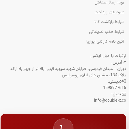
رویه ارسال سفارش
شیوه های پرداخت
شرایط بازگشت کالا
شرایط جذب نمایندگی
آئین نامه گارانتی ایواریا
ارتباط با دبل ایکس
📍آدرس:
تهران – میدان فردوسی، خیابان شهید سپهبد قرنی، بالا تر از چهار راه اراک،
پلاک 134، ماشین های اداری پرسپولیس
📮کدپستی:
1598977616
✉️
ایمیل:
Info@double-x.co