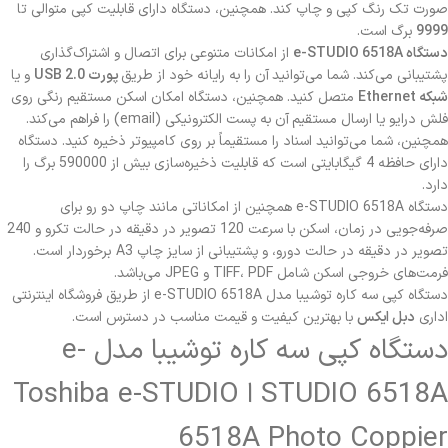
صورت تک رنگ کپی و چاپ کند. همچنین، دستگاه دارای قابلیت کپی متوالی تا
9999
برگ است.
دستگاه e-STUDIO 6518A
از امکانات متنوعی برای اتصال و اشتراک‌گذاری
پشتیبانی می‌کند. شما می‌توانید آن را به رایانه خود از طریق
پورت USB 2.0
و یا
شبکه Ethernet
متصل کنید. همچنین، دستگاه امکان اسکن مستقیم رنگی روی
فلش درایو یا ارسال مستقیم آن به پست الکترونیکی (email) را فراهم می‌کند.
همچنین، شما می‌توانید اسناد را مستقیماً بر روی کامپیوتر ذخیره کنید. دستگاه
دارای حافظه 4 گیگابایتی است که قابلیت ذخیره‌سازی بیش از 590000 برگ را
دارد.
دستگاه e-STUDIO 6518A همچنین از امکاناتی مانند چاپ دو رو برای
صرفه‌جویی در زمان، اسکن با سرعت 120 تصویر در دقیقه در حالت تکرو و 240
تصویر در دقیقه در حالت دورو، و پشتیبانی از سایز چاپ A3 برخوردار است.
فرمت‌های خروجی اسکن شامل TIFF، PDF و JPEG می‌باشد.
دستگاه کپی سه کاره توشیبا مدل e-STUDIO 6518A از طریق فروشگاه اینترنتی
اداری
دبل ایکس
با بهترین کیفیت و قیمت مناسب در دسترس است.
دستگاه کپی سه کاره توشیبا مدل e-
STUDIO 6518A ا Toshiba e-STUDIO
6518A Photo Coppier