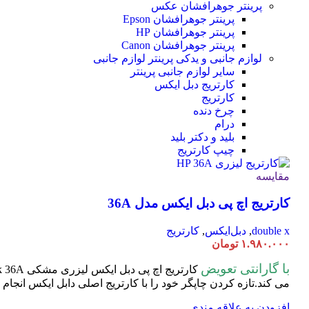
پرینتر جوهرافشان عکس
پرینتر جوهرافشان Epson
پرینتر جوهرافشان HP
پرینتر جوهرافشان Canon
لوازم جانبی و یدکی پرینتر
لوازم جانبی
سایر لوازم جانبی پرینتر
کارتریج دبل ایکس
کارتریج
چرخ دنده
درام
بلید و دکتر بلید
چیپ کارتریج
مقایسه
کارتریج اچ پی دبل ایکس مدل 36A
double x
,
دبل‌ایکس
,
کارتریج
۱.۹۸۰.۰۰۰
تومان
با گارانتی تعویض
کارتریج اچ پی دبل ایکس لیزری مشکی HP 36A
می کند.تازه کردن چاپگر خود را با کارتریج اصلی دابل ایکس انجام دهید تا عملکر
افزودن به علاقه مندی