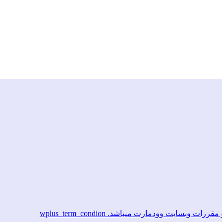
ایت وودمارت میباشد. wplus_term_condion