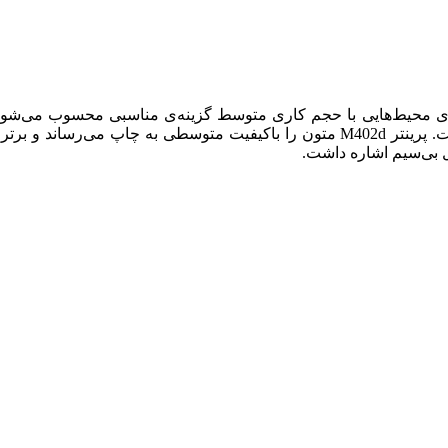
ی لیزری شرکت اچ پی است که با سینی ۲۵۰ برگی و سرعت چاپ ۳۸ برگ در دقیقه‌ای برای محیط‌هایی با حجم کاری متوسط گزینه‌ی مناسبی محسوب می‌ش
گفتنی است با امکان افزایش ظرفیت سینی، این مدل نیاز به تعویض یا خرید مدل جدید، پس از افزایش حجم کاری را حذف کرده است. پرینتر M402d متون را باکیفیت متوسطی به چاپ می‌رساند و
ل بی‌سیم اشاره داشت.