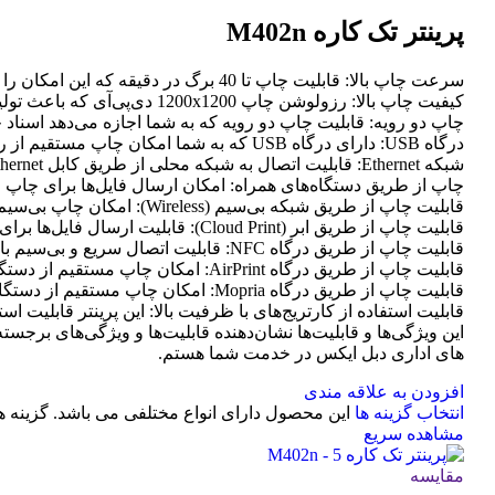
پرینتر تک کاره M402n
سرعت چاپ بالا: قابلیت چاپ تا 40 برگ در دقیقه که این امکان را به شما می‌دهد تا به سرعت و با کارایی بالا اسناد خود را چاپ کنید.
کیفیت چاپ بالا: رزولوشن چاپ 1200x1200 دی‌پی‌آی که باعث تولید چاپی با جزئیات دقیق و تصاویر واضح می‌شود.
چاپ دو رویه: قابلیت چاپ دو رویه که به شما اجازه می‌دهد اسناد 
درگاه USB: دارای درگاه USB که به شما امکان چاپ مستقیم از روی فلش درایو یا دستگاه‌های USB را می‌دهد.
شبکه Ethernet: قابلیت اتصال به شبکه محلی از طریق کابل Ethernet و چاپ مشترک از طریق شبکه.
چاپ از طریق دستگاه‌های همراه: امکان ارسال فایل‌ها برای چاپ ا
قابلیت چاپ از طریق شبکه بی‌سیم (Wireless): امکان چاپ بی‌سیم از طریق شبکه Wi-Fi را فراهم می‌کند.
قابلیت چاپ از طریق ابر (Cloud Print): قابلیت ارسال فایل‌ها برای چاپ مستقیم از سرویس‌های ابری مانند Google Cloud Print.
قابلیت چاپ از طریق درگاه NFC: قابلیت اتصال سریع و بی‌سیم با دستگاه‌های مجهز به NFC برای چاپ سریع و آسان.
قابلیت چاپ از طریق درگاه AirPrint: امکان چاپ مستقیم از دستگاه‌های Apple با استفاده از تکنولوژی AirPrint.
قابلیت چاپ از طریق درگاه Mopria: امکان چاپ مستقیم از دستگاه‌های مجهز به استاندارد Mopria.
قابلیت استفاده از کارتریج‌های با ظرفیت بالا: این پرینتر قابلیت اس
های اداری دبل ایکس در خدمت شما هستم.
افزودن به علاقه مندی
انتخاب گزینه ها
این محصول دارای انواع مختلفی می باشد. گزینه
مشاهده سریع
مقایسه