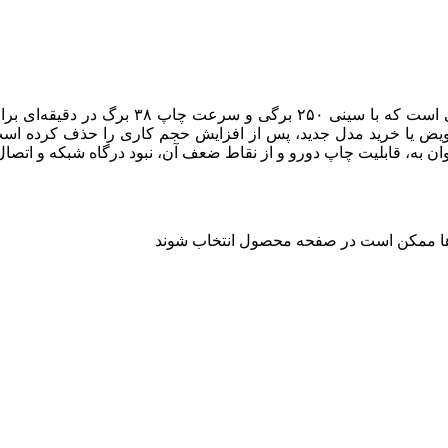
مدل LaserJet Pro M402d، ازجمله پرینترها
ن به، قابلیت چاپ دورو و از نقاط ضعف آن، نبود درگاه شبکه و اتصا
 ها ممکن است در صفحه محصول انتخاب شوند