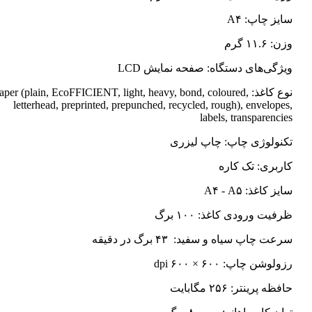
سایز چاپ: A۴
وزن: ۱۱.۶ گرم
ویژگی‌های دستگاه: صفحه نمایش LCD
نوع کاغذ: Paper (plain, EcoFFICIENT, light, heavy, bond, coloured
letterhead, preprinted, prepunched, recycled, rough), envelopes,
labels, transparencies
تکنولوژی چاپ: چاپ لیزری
کاربری: تک کاره
سایز کاغذ: A۴ - A۵
ظرفیت ورودی کاغذ: ۱۰۰ برگ
سرعت چاپ سیاه و سفید: ۴۳ برگ در دقیقه
رزولوشن چاپ: ۶۰۰ × ۶۰۰ dpi
حافظه پرینتر: ۲۵۶ مگابایت