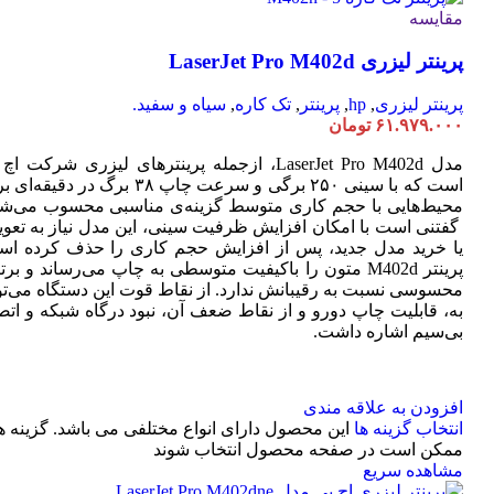
مقایسه
پرینتر لیزری LaserJet Pro M402d
پرینتر لیزری
,
hp
,
پرینتر
,
تک کاره
,
سیاه و سفید.
۶۱.۹۷۹.۰۰۰
تومان
مدل LaserJet Pro M402d، ازجمله پرینترهای لیزری شرکت ا
است که با سینی ۲۵۰ برگی و سرعت چاپ ۳۸ برگ در دقیقه
محیط‌هایی با حجم کاری متوسط گزینه‌ی مناسبی محسوب می‌شو
گفتنی است با امکان افزایش ظرفیت سینی، این مدل نیاز به تعو
یا خرید مدل جدید، پس از افزایش حجم کاری را حذف کرده اس
پرینتر M402d متون را باکیفیت متوسطی به چاپ می‌رساند و بر
محسوسی نسبت به رقیبانش ندارد. از نقاط قوت این دستگاه می‌تو
به، قابلیت چاپ دورو و از نقاط ضعف آن، نبود درگاه شبکه و اتص
بی‌سیم اشاره داشت.
افزودن به علاقه مندی
انتخاب گزینه ها
این محصول دارای انواع مختلفی می باشد. گزینه ه
ممکن است در صفحه محصول انتخاب شوند
مشاهده سریع