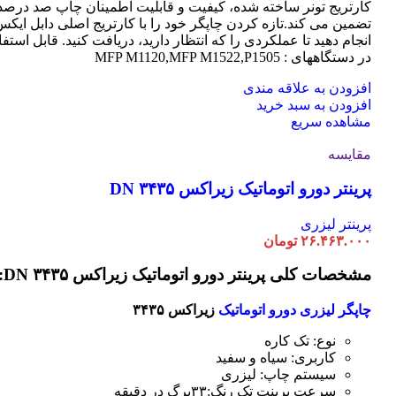
کارتریج تونر ساخته شده، کیفیت و قابلیت اطمینان چاپ صد درصد 
تضمین می کند.تازه کردن چاپگر خود را با کارتریج اصلی دابل ایک
انجام دهید تا عملکردی را که انتظار دارید، دریافت کنید. قابل استفا
در دستگاههای : MFP M1120,MFP M1522,P1505
افزودن به علاقه مندی
افزودن به سبد خرید
مشاهده سریع
مقایسه
پرینتر دورو اتوماتیک زیراکس DN ۳۴۳۵
پرینتر لیزری
۲۶.۴۶۳.۰۰۰
تومان
مشخصات کلی پرینتر دورو اتوماتیک زیراکس DN ۳۴۳۵:
چاپگر لیزری دورو اتوماتیک
زیراکس ۳۴۳۵
نوع: تک کاره
کاربری: سیاه و سفید
سیستم چاپ: لیزری
سرعت پرینت تک رنگ:۳۳برگ در دقیقه