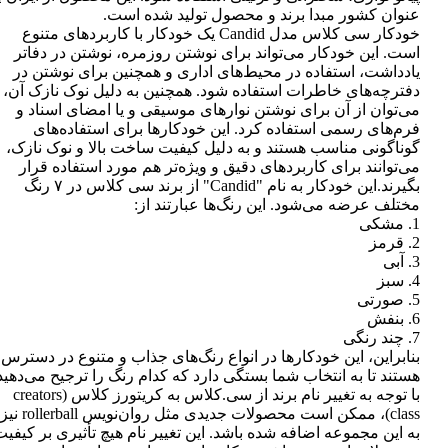
عنوان کشور مبدا برند و محصول تولید شده است.
خودکار سی کلاس مدل Candid یک خودکار با کاربردهای متنوع
است. این خودکار می‌تواند برای نوشتن روزمره، نوشتن در دفاتر
یادداشت، استفاده در محیط‌های اداری و همچنین برای نوشتن در
دفترچه‌های خاطرات استفاده شود. همچنین به دلیل نوک نازک آن،
می‌توان از آن برای نوشتن نوارهای موسیقی و یا امضای اسناد و
فرم‌های رسمی استفاده کرد. این خودکارها برای استفاده‌های
گوناگونی مناسب هستند و به دلیل کیفیت ساخت بالا و نوک نازک،
می‌توانند برای کاربردهای دقیق و ویژه‌تر هم مورد استفاده قرار
بگیرند.این خودکار به نام "Candid" از برند سی کلاس در ۷ رنگ
مختلف عرضه می‌شود. این رنگ‌ها عبارتند از:
1. مشکی
2. قرمز
3. آبی
4. سبز
5. صورتی
6. بنفش
7. چند رنگی
بنابراین، این خودکارها در انواع رنگ‌های جذاب و متنوع در دسترس
هستند تا به انتخاب شما بستگی دارد که کدام رنگ را ترجیح می‌دهید
با توجه به تغییر نام برند از سی.کلاس به کریتورز کلاس (creators
class)، ممکن است محصولات جدیدی مثل روان‌نویس rollerball نیز
به این مجموعه اضافه شده باشد. این تغییر نام هیچ تأثیری بر کیفی