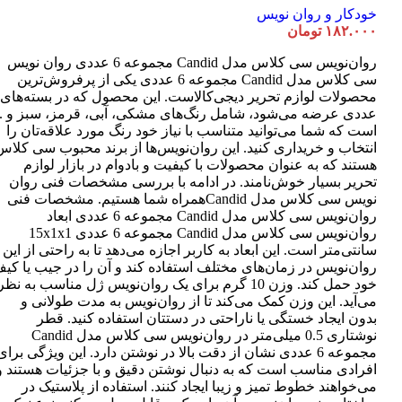
خودکار و روان نویس
۱۸۲.۰۰۰
تومان
روان‌نویس سی کلاس مدل Candid مجموعه 6 عددی روان نویس
سی کلاس مدل Candid مجموعه 6 عددی یکی از پرفروش‌ترین
عددی عرضه می‌شود، شامل رنگ‌های مشکی، آبی، قرمز، سبز و ..
است که شما می‌توانید متناسب با نیاز خود رنگ مورد علاقه‌تان را
انتخاب و خریداری کنید. این روان‌نویس‌ها از برند محبوب سی کلاس
هستند که به عنوان محصولات با کیفیت و بادوام در بازار لوازم
تحریر بسیار خوش‌نامند. در ادامه با بررسی مشخصات فنی روان
نویس سی کلاس مدل Candidهمراه شما هستیم. مشخصات فنی
روان‌نویس سی کلاس مدل Candid مجموعه 6 عددی ابعاد
روان‌نویس سی کلاس مدل Candid مجموعه 6 عددی 15x1x1
سانتی‌متر است. این ابعاد به کاربر اجازه می‌دهد تا به راحتی از این
روان‌نویس در زمان‌های مختلف استفاده کند و آن را در جیب یا کی
خود حمل کند. وزن 10 گرم برای یک روان‌نویس ژل مناسب به نظر
می‌آید. این وزن کمک می‌کند تا از روان‌نویس به مدت طولانی و
بدون ایجاد خستگی یا ناراحتی در دستتان استفاده کنید. قطر
نوشتاری 0.5 میلی‌متر در روان‌نویس سی کلاس مدل Candid
مجموعه 6 عددی نشان از دقت بالا در نوشتن دارد. این ویژگی برای
افرادی مناسب است که به دنبال نوشتن دقیق و با جزئیات هستند و
می‌خواهند خطوط تمیز و زیبا ایجاد کنند. استفاده از پلاستیک در