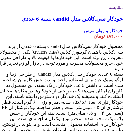
مقایسه
خودکار سی.کلاس مدل candid بسته 6 عددی
خودکار و روان نویس
۱۸۲.۰۰۰
تومان
محصول خودکار سی.کلاس مدل Candid بسته 6 عددی از برند
سی.کلاس یا همان کریتورز کلاس (creators class) یکی از محصو
معروف این برند است. این خودکارها با کیفیت بالا و طراحی مدرن
خود، جزو محصولات محبوب و مورد توجه در بازار لوازم تحریر قرا
دارند.
بسته 6 عددی خودکار سی.کلاس مدل Candid از طراحی زیبا و
ارگونومیک خود برای استفاده راحت و لذت‌بخش کاربران شناخته
شده است. با داشتن 6 عدد خودکار در یک بسته، این محصول به
کاربران امکان می‌دهد که به راحتی از خودکارها در مکان‌ها مختلف
استفاده کنند و همیشه یک خودکار در دسترس داشته باشند. این
خودکار دارای ابعاد ۱۵x۱x۱ سانتی‌متر و وزن ۶۰ گرم است. قطر
نوشتاری آن ۰.۵ میلی‌متر است و قطر ساچمه نوک نوشتار آن EF
(یعنی بین ۰.۴ و ۰.۵ میلی‌متر) است. بدنه این خودکار از جنس
پلاستیک ساخته شده است و نوع نوک آن ساچمه‌ای است. این
خودکار برای استفاده معمولی مناسب است و می‌تواند در نوشتن،
پیانو نوازی، سخنرانی و تزئینی استفاده شود. این محصول از ایران ب