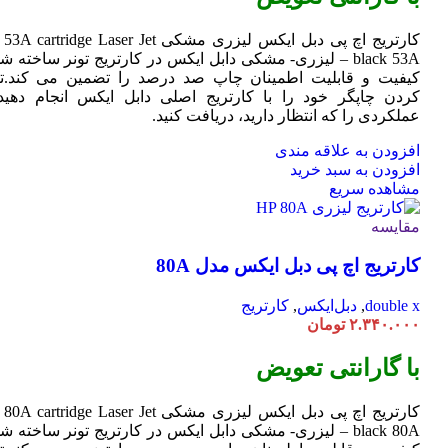
کارتریج اچ پی دبل ایکس لیزری مشکی HP 53A
Jet
cartridge Laser
black 53A – لیزری- مشکی دابل ایکس در کارتریج تونر ساخته ش
کیفیت و قابلیت اطمینان چاپ صد درصد را تضمین می کند.تا
کردن چاپگر خود را با کارتریج اصلی دابل ایکس انجام دهید 
عملکردی را که انتظار دارید، دریافت کنید.
افزودن به علاقه مندی
افزودن به سبد خرید
مشاهده سریع
مقایسه
کارتریج اچ پی دبل ایکس مدل 80A
double x
,
دبل‌ایکس
,
کارتریج
۲.۳۴۰.۰۰۰
تومان
با گارانتی تعویض
کارتریج اچ پی دبل ایکس لیزری مشکی HP 80A
Jet
cartridge Laser
black 80A – لیزری- مشکی دابل ایکس در کارتریج تونر ساخته ش