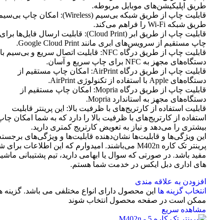
طریق اپلیکیشن‌های موبایل مربوطه.
قابلیت چاپ از طریق شبکه بی‌سیم (Wireless): امکان چاپ ب
طریق شبکه Wi-Fi را فراهم می‌کند.
قابلیت چاپ از طریق ابر (Cloud Print): قابلیت ارسال فایل‌ها برای
چاپ مستقیم از سرویس‌های ابری مانند Google Cloud Print.
قابلیت چاپ از طریق درگاه NFC: قابلیت اتصال سریع و بی‌سیم با
دستگاه‌های مجهز به NFC برای چاپ سریع و آسان.
قابلیت چاپ از طریق درگاه AirPrint: امکان چاپ مستقیم از
دستگاه‌های Apple با استفاده از تکنولوژی AirPrint.
قابلیت چاپ از طریق درگاه Mopria: امکان چاپ مستقیم از
دستگاه‌های مجهز به استاندارد Mopria.
قابلیت استفاده از کارتریج‌های با ظرفیت بالا: این پرینتر قابلیت
استفاده از کارتریج‌های با ظرفیت بالا را دارد که به شما امکان چاپ
بیشتری را می‌دهد و نیاز به تعویض کارتریج کمتری دارید.
این ویژگی‌ها و قابلیت‌ها نشان‌دهنده قابلیت‌ها و ویژگی‌های برجسته
پرینتر تک کاره M402n می‌باشند. امیدوارم که این اطلاعات برای 
مفید باشد. در صورتی که سوال یا ابهامی دارید، تیم پشتیبانی ماشی
های اداری دبل ایکس در خدمت شما هستم.
افزودن به علاقه مندی
انتخاب گزینه ها
این محصول دارای انواع مختلفی می باشد. گزینه ه
ممکن است در صفحه محصول انتخاب شوند
مشاهده سریع