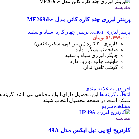
مقایسه
پرینتر لیزری چند کاره کانن مدل MF269dw
پرینتر لیزری
,
canon
,
پرینتر
,
چهار کاره
,
سیاه و سفید
۵۱.۴۹۹.۰۰۰
تومان
کاربری : ۴ کاره (پرینتر،کپی،اسکنر،فکس)
صفحه نمایشگر : دارد
چاپگر: لیزری سیاه و سفید
قابلیت چاپ دو رو : دارد
گوشی تلفن: ندارد
افزودن به علاقه مندی
انتخاب گزینه ها
این محصول دارای انواع مختلفی می باشد. گزینه ه
ممکن است در صفحه محصول انتخاب شوند
مشاهده سریع
مقایسه
کارتریج اچ پی دبل ایکس مدل 49A