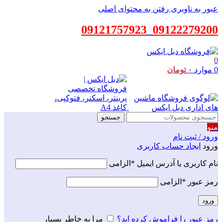
عبور به ناوبری
رفتن به محتوای اصلی
09121757923
_
09122279200
0
0
موارد
۰
تومان
جستجو
منو
ورود / ثبت نام
ورود
ایجاد حساب کاربری
نام کاربری یا آدرس ایمیل
*
الزامی
رمز عبور
*
الزامی
ورود
رمز عبور را فراموش کرده اید؟
مرا به خاطر بسپار