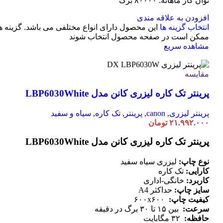
توان کار ماهانه: ۸۰۰۰۰ برگ
افزودن به علاقه مندی
انتخاب گزینه ها
این محصول دارای انواع مختلفی می باشد. گزینه ه
ممکن است در صفحه محصول انتخاب شوند
مشاهده سریع
مقایسه
پرینتر تک کاره لیزری کانن مدل LBP6030White
پرینتر لیزری
,
canon
,
پرینتر
,
تک کاره
,
سیاه و سفید
۲۱.۹۹۲.۰۰۰
تومان
پرینتر تک کاره لیزری کانن مدل LBP6030White
نوع چاپ:
لیزری سیاه سفید
کارایی:
تک کاره
کاربرد:
خانگی-اداری
سایز چاپ:
حداکثر A4
کیفیت چاپ:
۶۰۰x۶۰۰
سرعت:
بین ۱۵ تا ۳۰ برگ در دقیقه
حافظه:
۳۲ مگابایت