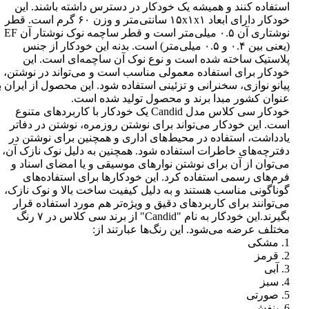
استفاده کنند و همیشه یک خودکار در دسترس داشته باشند. این
خودکار دارای ابعاد ۱۵x۱x۱ سانتی‌متر و وزن ۶۰ گرم است. قطر
نوشتاری آن ۰.۵ میلی‌متر است و قطر ساچمه نوک نوشتار آن EF
(یعنی بین ۰.۴ و ۰.۵ میلی‌متر) است. بدنه این خودکار از جنس
پلاستیک ساخته شده است و نوع نوک آن ساچمه‌ای است. این
خودکار برای استفاده معمولی مناسب است و می‌تواند در نوشتن،
پیانو نوازی، سخنرانی و تزئینی استفاده شود. این محصول از ایران ب
عنوان کشور مبدا برند و محصول تولید شده است.
خودکار سی کلاس مدل Candid یک خودکار با کاربردهای متنوع
است. این خودکار می‌تواند برای نوشتن روزمره، نوشتن در دفاتر
یادداشت، استفاده در محیط‌های اداری و همچنین برای نوشتن در
دفترچه‌های خاطرات استفاده شود. همچنین به دلیل نوک نازک آن،
می‌توان از آن برای نوشتن نوارهای موسیقی و یا امضای اسناد و
فرم‌های رسمی استفاده کرد. این خودکارها برای استفاده‌های
گوناگونی مناسب هستند و به دلیل کیفیت ساخت بالا و نوک نازک،
می‌توانند برای کاربردهای دقیق و ویژه‌تر هم مورد استفاده قرار
بگیرند.این خودکار به نام "Candid" از برند سی کلاس در ۷ رنگ
مختلف عرضه می‌شود. این رنگ‌ها عبارتند از:
1. مشکی
2. قرمز
3. آبی
4. سبز
5. صورتی
6. بنفش