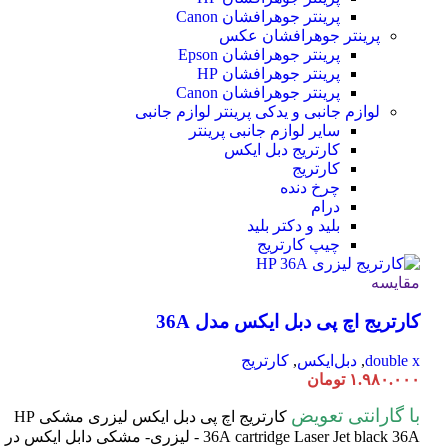
پرینتر جوهرافشان Canon
پرینتر جوهرافشان عکس
پرینتر جوهرافشان Epson
پرینتر جوهرافشان HP
پرینتر جوهرافشان Canon
لوازم جانبی و یدکی پرینتر
لوازم جانبی
سایر لوازم جانبی پرینتر
کارتریج دبل ایکس
کارتریج
چرخ دنده
درام
بلید و دکتر بلید
چیپ کارتریج
مقایسه
کارتریج اچ پی دبل ایکس مدل 36A
double x
,
دبل‌ایکس
,
کارتریج
۱.۹۸۰.۰۰۰
تومان
با گارانتی تعویض
کارتریج اچ پی دبل ایکس لیزری مشکی HP
cartridge Laser
36A
Jet black 36A - لیزری- مشکی دابل ایکس در