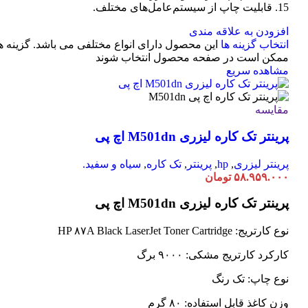
15. قابلیت چاپ از سیستم‌عامل‌های مختلف.
افزودن به علاقه مندی
انتخاب گزینه ها
این محصول دارای انواع مختلفی می باشد. گزینه ه
ممکن است در صفحه محصول انتخاب شوند
مشاهده سریع
مقایسه
پرینتر تک کاره لیزری M501dn اچ پی
پرینتر لیزری
,
hp
,
پرینتر
,
تک کاره
,
سیاه و سفید.
۵۸.۹۵۹.۰۰۰
تومان
پرینتر تک کاره لیزری M501dn اچ پی
نوع کارتریج: HP ۸۷A Black LaserJet Toner Cartridge
کارکرد کارتریج مشکی: ۹۰۰۰ برگ
نوع چاپ: تک رنگ
وزن کاغذ قابل استفاده: ۸۰ گرم