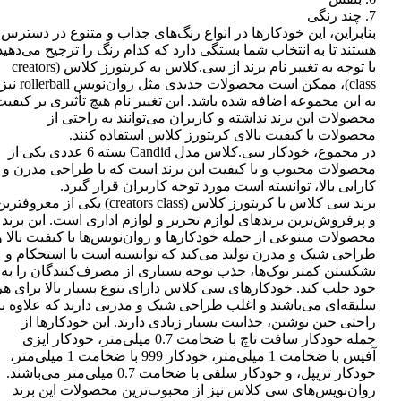
7. چند رنگی
بنابراین، این خودکارها در انواع رنگ‌های جذاب و متنوع در دسترس
هستند تا به انتخاب شما بستگی دارد که کدام رنگ را ترجیح می‌دهید
با توجه به تغییر نام برند از سی.کلاس به کریتورز کلاس (creators
class)، ممکن است محصولات جدیدی مثل روان‌نویس rollerball نیز
به این مجموعه اضافه شده باشد. این تغییر نام هیچ تأثیری بر کیفی
محصولات این برند نداشته و کاربران می‌توانند به راحتی از
محصولات با کیفیت بالای کریتورز کلاس استفاده کنند.
در مجموع، خودکار سی.کلاس مدل Candid بسته 6 عددی یکی از
محصولات محبوب و با کیفیت این برند است که با طراحی مدرن و
کارایی بالا، توانسته است مورد توجه کاربران قرار گیرد.
برند سی کلاس یا کریتورز کلاس (creators class) یکی از معروفتر
و پرفروش‌ترین برندهای لوازم تحریر و لوازم اداری است. این برند
محصولات متنوعی از جمله خودکارها و روان‌نویس‌ها با کیفیت بالا و
طراحی شیک و مدرن تولید می‌کند که توانسته است با استحکام و
نشکستن کمتر نوک‌ها، جذب توجه بسیاری از مصرف‌کنندگان را به
خود جلب کند. خودکارهای سی کلاس دارای تنوع بسیار بالا برای هر
سلیقه‌ای می‌باشند و اغلب طراحی شیک و مدرنی دارند که علاوه بر
راحتی حین نوشتن، جذابیت بسیار زیادی دارند. این خودکارها از
جمله خودکار سافت تاچ با ضخامت 0.7 میلی‌متر، خودکار ایزی
آفیس با ضخامت 1 میلی‌متر، خودکار 999 با ضخامت 1 میلی‌متر،
خودکار تریپل، و خودکار سلفی با ضخامت 0.7 میلی‌متر می‌باشند.
روان‌نویس‌های سی کلاس نیز از محبوب‌ترین محصولات این برند