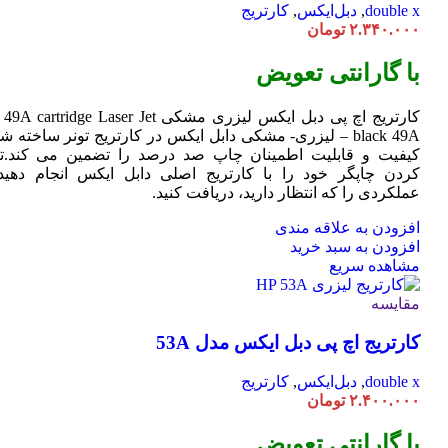
double x
,
دبل‌ایکس
,
کارتریج
۲.۳۴۰.۰۰۰
تومان
با گارانتی تعویض
کارتریج اچ پی دبل ایکس لیزری مشکی HP 49A
Jet
cartridge Laser
black 49A – لیزری- مشکی دابل ایکس در کارتریج تونر ساخته ش
کیفیت و قابلیت اطمینان چاپ صد درصد را تضمین می کند.تا
کردن چاپگر خود را با کارتریج اصلی دابل ایکس انجام دهید 
عملکردی را که انتظار دارید، دریافت کنید.
افزودن به علاقه مندی
افزودن به سبد خرید
مشاهده سریع
مقایسه
کارتریج اچ پی دبل ایکس مدل 53A
double x
,
دبل‌ایکس
,
کارتریج
۲.۴۰۰.۰۰۰
تومان
با گارانتی تعویض