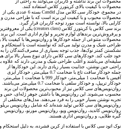
محصولات این برند نداشته و کاربران می‌توانند به راحتی از
محصولات با کیفیت بالای کریتورز کلاس استفاده کنند.
در مجموع، خودکار سی.کلاس مدل Candid بسته 6 عددی یکی از
محصولات محبوب و با کیفیت این برند است که با طراحی مدرن و
کارایی بالا، توانسته است مورد توجه کاربران قرار گیرد.
برند سی کلاس یا کریتورز کلاس (creators class) یکی از معروفتر
و پرفروش‌ترین برندهای لوازم تحریر و لوازم اداری است. این برند
محصولات متنوعی از جمله خودکارها و روان‌نویس‌ها با کیفیت بالا و
طراحی شیک و مدرن تولید می‌کند که توانسته است با استحکام و
نشکستن کمتر نوک‌ها، جذب توجه بسیاری از مصرف‌کنندگان را به
خود جلب کند. خودکارهای سی کلاس دارای تنوع بسیار بالا برای هر
سلیقه‌ای می‌باشند و اغلب طراحی شیک و مدرنی دارند که علاوه بر
راحتی حین نوشتن، جذابیت بسیار زیادی دارند. این خودکارها از
جمله خودکار سافت تاچ با ضخامت 0.7 میلی‌متر، خودکار ایزی
آفیس با ضخامت 1 میلی‌متر، خودکار 999 با ضخامت 1 میلی‌متر،
خودکار تریپل، و خودکار سلفی با ضخامت 0.7 میلی‌متر می‌باشند.
روان‌نویس‌های سی کلاس نیز از محبوب‌ترین محصولات این برند
محسوب می‌شوند. این روان‌نویس‌ها با داشتن جوهر ژله‌ای، حس و
تجربه نوشتن بسیار خوبی را به فرد می‌دهند. مدل‌های مختلفی از
روان‌نویس‌های سی کلاس تولید شده‌اند که شامل روان‌نویس بریلو،
روان‌نویس کاندید، روان‌نویس ویو، روان‌نویس مورنو، روان‌نویس
گیره طلایی، و روان‌نویس اداری هستند.
نوک اتود سی کلاس با استفاده از کربن فشرده، به دلیل استحکام و