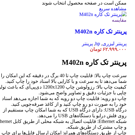
ممکن است در صفحه محصول انتخاب شوند
مشاهده سریع
مقایسه
پرینتر تک کاره M402n
پرینتر لیزری
,
hp
,
پرینتر
۶۲.۹۹۹.۰۰۰
تومان
پرینتر تک کاره M402n
سرعت چاپ بالا: قابلیت چاپ تا 40 برگ در دقیقه که این امکان ر
شما می‌دهد تا به سرعت و با کارایی بالا اسناد خود را چاپ کنید.
کیفیت چاپ بالا: رزولوشن چاپ 1200x1200 دی‌پی‌آی که باعث تو
چاپی با جزئیات دقیق و تصاویر واضح می‌شود.
چاپ دو رویه: قابلیت چاپ دو رویه که به شما اجازه می‌دهد اسناد
خود را به صورت دو رو چاپ کنید و از کاغذ صرفه‌جویی کنید.
درگاه USB: دارای درگاه USB که به شما امکان چاپ مستقیم از
روی فلش درایو یا دستگاه‌های USB را می‌دهد.
شبکه Ethernet: قابلیت اتصال به شبکه محلی از طر
و چاپ مشترک از طریق شبکه.
چاپ از طریق دستگاه‌های همراه: امکان ارسال فایل‌ها برای چاپ ا