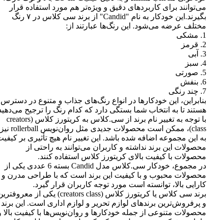
می‌توانند برای کاربردهای دقیق و ویژه‌تر هم مورد استفاده قرار
بگیرند.این خودکار به نام "Candid" از برند سی کلاس در ۷ رنگ
مختلف عرضه می‌شود. این رنگ‌ها عبارتند از:
1. مشکی
2. قرمز
3. آبی
4. سبز
5. صورتی
6. بنفش
7. چند رنگی
بنابراین، این خودکارها در انواع رنگ‌های جذاب و متنوع در دسترس
هستند تا به انتخاب شما بستگی دارد که کدام رنگ را ترجیح می‌دهید
با توجه به تغییر نام برند از سی.کلاس به کریتورز کلاس (creators
class)، ممکن است محصولات جدیدی مثل روان‌نویس rollerball نیز
به این مجموعه اضافه شده باشد. این تغییر نام هیچ تأثیری بر کیفی
محصولات این برند نداشته و کاربران می‌توانند به راحتی از
محصولات با کیفیت بالای کریتورز کلاس استفاده کنند.
در مجموع، خودکار سی.کلاس مدل Candid بسته 6 عددی یکی از
محصولات محبوب و با کیفیت این برند است که با طراحی مدرن و
کارایی بالا، توانسته است مورد توجه کاربران قرار گیرد.
برند سی کلاس یا کریتورز کلاس (creators class) یکی از معروفتر
و پرفروش‌ترین برندهای لوازم تحریر و لوازم اداری است. این برند
محصولات متنوعی از جمله خودکارها و روان‌نویس‌ها با کیفیت بالا و