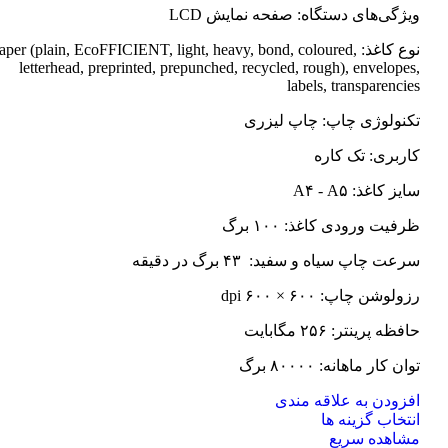
ویژگی‌های دستگاه: صفحه نمایش LCD
نوع کاغذ: Paper (plain, EcoFFICIENT, light, heavy, bond, coloured
letterhead, preprinted, prepunched, recycled, rough), envelopes,
labels, transparencies
تکنولوژی چاپ: چاپ لیزری
کاربری: تک کاره
سایز کاغذ: A۴ - A۵
ظرفیت ورودی کاغذ: ۱۰۰ برگ
سرعت چاپ سیاه و سفید: ۴۳ برگ در دقیقه
رزولوشن چاپ: ۶۰۰ × ۶۰۰ dpi
حافظه پرینتر: ۲۵۶ مگابایت
توان کار ماهانه: ۸۰۰۰۰ برگ
افزودن به علاقه مندی
این
انتخاب گزینه ها
محصول
مشاهده سریع