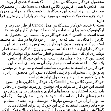
محصول خودکار سی.کلاس مدل Candid بسته 6 عددی از برند
سی.کلاس یا همان کریتورز کلاس (creators class) یکی از محصو
معروف این برند است. این خودکارها با کیفیت بالا و طراحی مدرن
خود، جزو محصولات محبوب و مورد توجه در بازار لوازم تحریر قرا
دارند.
بسته 6 عددی خودکار سی.کلاس مدل Candid از طراحی زیبا و
ارگونومیک خود برای استفاده راحت و لذت‌بخش کاربران شناخته
شده است. با داشتن 6 عدد خودکار در یک بسته، این محصول به
کاربران امکان می‌دهد که به راحتی از خودکارها در مکان‌ها مختلف
استفاده کنند و همیشه یک خودکار در دسترس داشته باشند. این
خودکار دارای ابعاد ۱۵x۱x۱ سانتی‌متر و وزن ۶۰ گرم است. قطر
نوشتاری آن ۰.۵ میلی‌متر است و قطر ساچمه نوک نوشتار آن EF
(یعنی بین ۰.۴ و ۰.۵ میلی‌متر) است. بدنه این خودکار از جنس
پلاستیک ساخته شده است و نوع نوک آن ساچمه‌ای است. این
خودکار برای استفاده معمولی مناسب است و می‌تواند در نوشتن،
پیانو نوازی، سخنرانی و تزئینی استفاده شود. این محصول از ایران ب
عنوان کشور مبدا برند و محصول تولید شده است.
خودکار سی کلاس مدل Candid یک خودکار با کاربردهای متنوع
است. این خودکار می‌تواند برای نوشتن روزمره، نوشتن در دفاتر
یادداشت، استفاده در محیط‌های اداری و همچنین برای نوشتن در
دفترچه‌های خاطرات استفاده شود. همچنین به دلیل نوک نازک آن،
می‌توان از آن برای نوشتن نوارهای موسیقی و یا امضای اسناد و
فرم‌های رسمی استفاده کرد. این خودکارها برای استفاده‌های
گوناگونی مناسب هستند و به دلیل کیفیت ساخت بالا و نوک نازک،