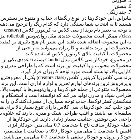
5. صورتی
6. بنفش
7. چند رنگی
بنابراین، این خودکارها در انواع رنگ‌های جذاب و متنوع در دسترس
هستند تا به انتخاب شما بستگی دارد که کدام رنگ را ترجیح می‌دهید
با توجه به تغییر نام برند از سی.کلاس به کریتورز کلاس (creators
class)، ممکن است محصولات جدیدی مثل روان‌نویس rollerball نیز
به این مجموعه اضافه شده باشد. این تغییر نام هیچ تأثیری بر کیفی
محصولات این برند نداشته و کاربران می‌توانند به راحتی از
محصولات با کیفیت بالای کریتورز کلاس استفاده کنند.
در مجموع، خودکار سی.کلاس مدل Candid بسته 6 عددی یکی از
محصولات محبوب و با کیفیت این برند است که با طراحی مدرن و
کارایی بالا، توانسته است مورد توجه کاربران قرار گیرد.
برند سی کلاس یا کریتورز کلاس (creators class) یکی از معروفتر
و پرفروش‌ترین برندهای لوازم تحریر و لوازم اداری است. این برند
محصولات متنوعی از جمله خودکارها و روان‌نویس‌ها با کیفیت بالا و
طراحی شیک و مدرن تولید می‌کند که توانسته است با استحکام و
نشکستن کمتر نوک‌ها، جذب توجه بسیاری از مصرف‌کنندگان را به
خود جلب کند. خودکارهای سی کلاس دارای تنوع بسیار بالا برای هر
سلیقه‌ای می‌باشند و اغلب طراحی شیک و مدرنی دارند که علاوه بر
راحتی حین نوشتن، جذابیت بسیار زیادی دارند. این خودکارها از
جمله خودکار سافت تاچ با ضخامت 0.7 میلی‌متر، خودکار ایزی
آفیس با ضخامت 1 میلی‌متر، خودکار 999 با ضخامت 1 میلی‌متر،
خودکار تریپل، و خودکار سلفی با ضخامت 0.7 میلی‌متر می‌باشند.