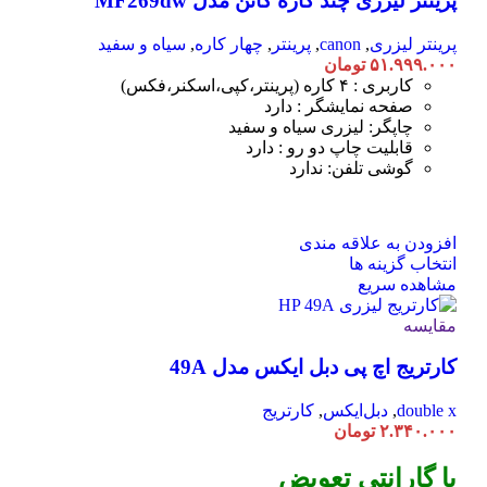
پرینتر لیزری چند کاره کانن مدل MF269dw
گزینه
ها
پرینتر لیزری
,
canon
,
پرینتر
,
چهار کاره
,
سیاه و سفید
ممکن
۵۱.۹۹۹.۰۰۰
تومان
است
کاربری : ۴ کاره (پرینتر،کپی،اسکنر،فکس)
در
صفحه نمایشگر : دارد
صفحه
چاپگر: لیزری سیاه و سفید
محصول
قابلیت چاپ دو رو : دارد
انتخاب
گوشی تلفن: ندارد
شوند
افزودن به علاقه مندی
این
انتخاب گزینه ها
محصول
مشاهده سریع
دارای
انواع
مقایسه
مختلفی
کارتریج اچ پی دبل ایکس مدل 49A
می
باشد.
گزینه
double x
,
دبل‌ایکس
,
کارتریج
ها
۲.۳۴۰.۰۰۰
تومان
ممکن
است
با گارانتی تعویض