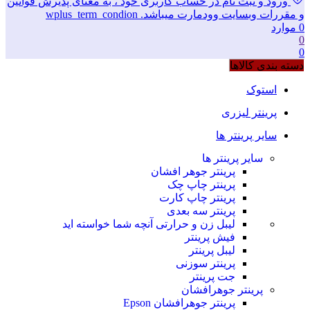
ورود و ثبت نام در حساب کاربری خود ، به معنای پذیرش قوانین
و مقررات وبسایت وودمارت میباشد. wplus_term_condion
0
موارد
0
0
دسته بندی کالاها
استوک
پرینتر لیزری
سایر پرینتر ها
سایر پرینتر ها
پرینتر جوهر افشان
پرینتر چاپ چک
پرینتر چاپ کارت
پرینتر سه بعدی
لیبل زن و حرارتی
آنچه شما خواسته اید
فیش پرینتر
لیبل پرینتر
پرینتر سوزنی
جت پرینتر
پرینتر جوهرافشان
پرینتر جوهرافشان Epson