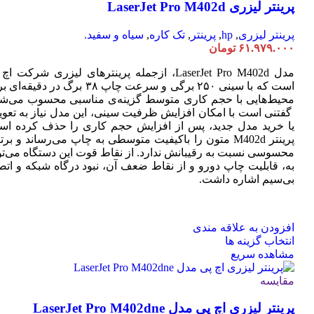
پرینتر لیزری LaserJet Pro M402d
می
باشد.
گزینه
پرینتر لیزری
,
hp
,
پرینتر
,
تک کاره
,
سیاه و سفید.
ها
۶۱.۹۷۹.۰۰۰
تومان
ممکن
است
مدل LaserJet Pro M402d، ازجمله پرینترهای لیزری شرکت ا
در
است که با سینی ۲۵۰ برگی و سرعت چاپ ۳۸ برگ در دقیقه
صفحه
محیط‌هایی با حجم کاری متوسط گزینه‌ی مناسبی محسوب می‌شو
محصول
گفتنی است با امکان افزایش ظرفیت سینی، این مدل نیاز به تعو
انتخاب
یا خرید مدل جدید، پس از افزایش حجم کاری را حذف کرده اس
شوند
پرینتر M402d متون را باکیفیت متوسطی به چاپ می‌رساند و بر
محسوسی نسبت به رقیبانش ندارد. از نقاط قوت این دستگاه می‌تو
به، قابلیت چاپ دورو و از نقاط ضعف آن، نبود درگاه شبکه و اتص
بی‌سیم اشاره داشت.
افزودن به علاقه مندی
این
انتخاب گزینه ها
محصول
مشاهده سریع
دارای
انواع
مقایسه
مختلفی
پرینتر لیزری اچ پی مدل LaserJet Pro M402dne
می