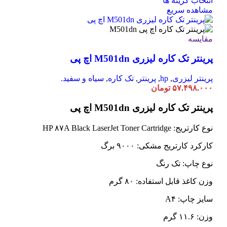
انتخاب گزینه ها
محصول
مشاهده سریع
دارای
انواع
مختلفی
مقایسه
می
پرینتر تک کاره لیزری M501dn اچ پی
باشد.
گزینه
ها
پرینتر لیزری
,
hp
,
پرینتر
,
تک کاره
,
سیاه و سفید.
ممکن
۵۷.۴۹۸.۰۰۰
تومان
است
در
پرینتر تک کاره لیزری M501dn اچ پی
صفحه
محصول
نوع کارتریج: HP ۸۷A Black LaserJet Toner Cartridge
انتخاب
شوند
کارکرد کارتریج مشکی: ۹۰۰۰ برگ
نوع چاپ: تک رنگ
وزن کاغذ قابل استفاده: ۸۰ گرم
سایز چاپ: A۴
وزن: ۱۱.۶ گرم