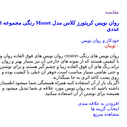
انتخاب
دارای
شوند
انواع
مقایسه
مختلفی
می
روان نویس کریتورز کلاس مدل t
باشد.
گزینه
عددی
ها
ممکن
خودکار و روان نویس
است
۰
تومان
در
صفحه
روان نویس های رنگی creators روان نویس های فوق العاده روان و
محصول
با کیفیتی هستند که از نمونه های خارجی آن نیز بسیار بهتر و روان
انتخاب
تراند.رنگ های آن فوق العاده زیبا و چشم گیر هستند و برای نوشتن
شوند
و حتی نقاشی بسیار مناسب است.جوهر آن خیلی با کیفیت بوده و
روی پشت کاغذ اثری به جا نمیگذارند.
اگر یک بار از آن استفاده کنید همراه همیشگی شما میشود.اطمینان
داشته باشید که به روان نویس مورد علاقه ی شما تبدیل میشود و
همیشه برای نوشتن از آن استفاده میکنید.
افزودن به علاقه مندی
این
انتخاب گزینه ها
محصول
مشاهده سریع
دارای
انواع