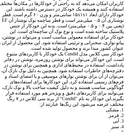
کاربران امکان می‌دهد که به راحتی از خودکارها در مکان‌ها مختلف
استفاده کنند و همیشه یک خودکار در دسترس داشته باشند. این
خودکار دارای ابعاد ۱۵x۱x۱ سانتی‌متر و وزن ۶۰ گرم است. قطر
نوشتاری آن ۰.۵ میلی‌متر است و قطر ساچمه نوک نوشتار آن EF
(یعنی بین ۰.۴ و ۰.۵ میلی‌متر) است. بدنه این خودکار از جنس
پلاستیک ساخته شده است و نوع نوک آن ساچمه‌ای است. این
خودکار برای استفاده معمولی مناسب است و می‌تواند در نوشتن،
پیانو نوازی، سخنرانی و تزئینی استفاده شود. این محصول از ایران ب
عنوان کشور مبدا برند و محصول تولید شده است.
خودکار سی کلاس مدل Candid یک خودکار با کاربردهای متنوع
است. این خودکار می‌تواند برای نوشتن روزمره، نوشتن در دفاتر
یادداشت، استفاده در محیط‌های اداری و همچنین برای نوشتن در
دفترچه‌های خاطرات استفاده شود. همچنین به دلیل نوک نازک آن،
می‌توان از آن برای نوشتن نوارهای موسیقی و یا امضای اسناد و
فرم‌های رسمی استفاده کرد. این خودکارها برای استفاده‌های
گوناگونی مناسب هستند و به دلیل کیفیت ساخت بالا و نوک نازک،
می‌توانند برای کاربردهای دقیق و ویژه‌تر هم مورد استفاده قرار
بگیرند.این خودکار به نام "Candid" از برند سی کلاس در ۷ رنگ
مختلف عرضه می‌شود. این رنگ‌ها عبارتند از:
1. مشکی
2. قرمز
3. آبی
4. سبز