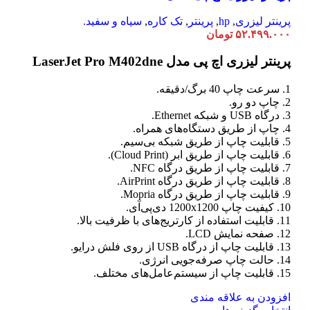
باشد.
گزینه
پرینتر لیزری
,
hp
,
پرینتر
,
تک کاره
,
سیاه و سفید.
ها
۵۲.۴۹۹.۰۰۰
تومان
ممکن
است
پرینتر لیزری اچ پی مدل LaserJet Pro M402dne
در
صفحه
1. سرعت چاپ 40 برگ/دقیقه.
محصول
2. چاپ دو رو.
انتخاب
3. درگاه USB و شبکه Ethernet.
شوند
4. چاپ از طریق دستگاه‌های همراه.
5. قابلیت چاپ از طریق شبکه بی‌سیم.
6. قابلیت چاپ از طریق ابر (Cloud Print).
7. قابلیت چاپ از طریق درگاه NFC.
8. قابلیت چاپ از طریق درگاه AirPrint.
9. قابلیت چاپ از طریق درگاه Mopria.
10. کیفیت چاپ 1200x1200 دی‌پی‌آی.
11. قابلیت استفاده از کارتریج‌های با ظرفیت بالا.
12. صفحه نمایش LCD.
13. قابلیت چاپ از درگاه USB از روی فلش درایو.
14. حالت چاپ صرفه‌جویی انرژی.
15. قابلیت چاپ از سیستم‌عامل‌های مختلف.
افزودن به علاقه مندی
این