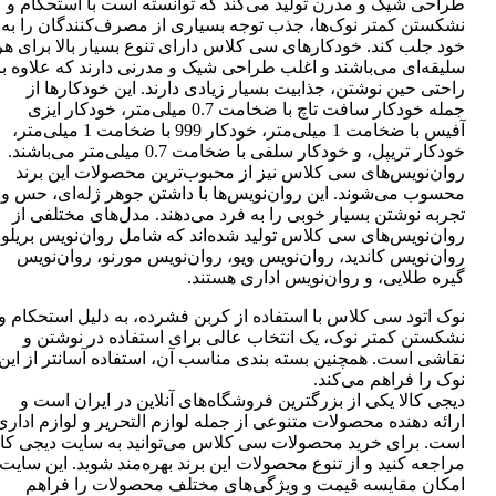
طراحی شیک و مدرن تولید می‌کند که توانسته است با استحکام و
نشکستن کمتر نوک‌ها، جذب توجه بسیاری از مصرف‌کنندگان را به
خود جلب کند. خودکارهای سی کلاس دارای تنوع بسیار بالا برای هر
سلیقه‌ای می‌باشند و اغلب طراحی شیک و مدرنی دارند که علاوه بر
راحتی حین نوشتن، جذابیت بسیار زیادی دارند. این خودکارها از
جمله خودکار سافت تاچ با ضخامت 0.7 میلی‌متر، خودکار ایزی
آفیس با ضخامت 1 میلی‌متر، خودکار 999 با ضخامت 1 میلی‌متر،
خودکار تریپل، و خودکار سلفی با ضخامت 0.7 میلی‌متر می‌باشند.
روان‌نویس‌های سی کلاس نیز از محبوب‌ترین محصولات این برند
محسوب می‌شوند. این روان‌نویس‌ها با داشتن جوهر ژله‌ای، حس و
تجربه نوشتن بسیار خوبی را به فرد می‌دهند. مدل‌های مختلفی از
روان‌نویس‌های سی کلاس تولید شده‌اند که شامل روان‌نویس بریلو،
روان‌نویس کاندید، روان‌نویس ویو، روان‌نویس مورنو، روان‌نویس
گیره طلایی، و روان‌نویس اداری هستند.
نوک اتود سی کلاس با استفاده از کربن فشرده، به دلیل استحکام و
نشکستن کمتر نوک، یک انتخاب عالی برای استفاده در نوشتن و
نقاشی است. همچنین بسته بندی مناسب آن، استفاده آسانتر از این
نوک را فراهم می‌کند.
دیجی کالا یکی از بزرگترین فروشگاه‌های آنلاین در ایران است و
ارائه دهنده محصولات متنوعی از جمله لوازم التحریر و لوازم اداری
است. برای خرید محصولات سی کلاس می‌توانید به سایت دیجی کال
مراجعه کنید و از تنوع محصولات این برند بهره‌مند شوید. این سایت
امکان مقایسه قیمت و ویژگی‌های مختلف محصولات را فراهم