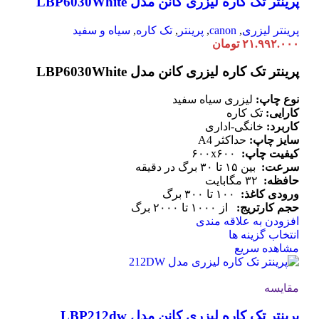
پرینتر تک کاره لیزری کانن مدل LBP6030White
باشد.
گزینه
ها
پرینتر لیزری
,
canon
,
پرینتر
,
تک کاره
,
سیاه و سفید
ممکن
۲۱.۹۹۲.۰۰۰
تومان
است
در
پرینتر تک کاره لیزری کانن مدل LBP6030White
صفحه
محصول
نوع چاپ:
لیزری سیاه سفید
انتخاب
کارایی:
تک کاره
شوند
کاربرد:
خانگی-اداری
سایز چاپ:
حداکثر A4
کیفیت چاپ:
۶۰۰x۶۰۰
سرعت:
بین ۱۵ تا ۳۰ برگ در دقیقه
حافظه:
۳۲ مگابایت
ورودی کاغذ:
۱۰۰ تا ۳۰۰ برگ
حجم کارتریج:
از ۱۰۰۰ تا ۲۰۰۰ برگ
افزودن به علاقه مندی
این
انتخاب گزینه ها
محصول
مشاهده سریع
دارای
انواع
مقایسه
مختلفی
می
پرینتر تک کاره لیزری کانن مدل LBP212dw
باشد.