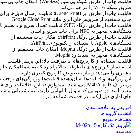
قابلیت چاپ از طریق شبکه بی‌سیم (Wireless): امکان چاپ ب
طریق شبکه Wi-Fi را فراهم می‌کند.
قابلیت چاپ از طریق ابر (Cloud Print): قابلیت ارسال فایل‌ها برای
چاپ مستقیم از سرویس‌های ابری مانند Google Cloud Print.
قابلیت چاپ از طریق درگاه NFC: قابلیت اتصال سریع و بی‌سیم با
دستگاه‌های مجهز به NFC برای چاپ سریع و آسان.
قابلیت چاپ از طریق درگاه AirPrint: امکان چاپ مستقیم از
دستگاه‌های Apple با استفاده از تکنولوژی AirPrint.
قابلیت چاپ از طریق درگاه Mopria: امکان چاپ مستقیم از
دستگاه‌های مجهز به استاندارد Mopria.
قابلیت استفاده از کارتریج‌های با ظرفیت بالا: این پرینتر قابلیت
استفاده از کارتریج‌های با ظرفیت بالا را دارد که به شما امکان چاپ
بیشتری را می‌دهد و نیاز به تعویض کارتریج کمتری دارید.
این ویژگی‌ها و قابلیت‌ها نشان‌دهنده قابلیت‌ها و ویژگی‌های برجسته
پرینتر تک کاره M402n می‌باشند. امیدوارم که این اطلاعات برای 
مفید باشد. در صورتی که سوال یا ابهامی دارید، تیم پشتیبانی ماشی
های اداری دبل ایکس در خدمت شما هستم.
افزودن به علاقه مندی
این
انتخاب گزینه ها
محصول
مشاهده سریع
دارای
انواع
مقایسه
مختلفی