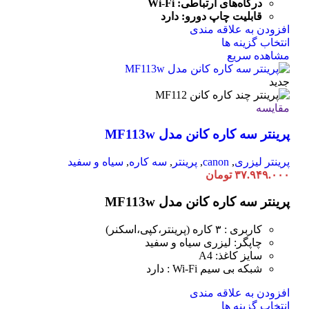
درگاه‌های ارتباطی:
Fi
-
Wi
قابلیت چاپ دورو: دارد
افزودن به علاقه مندی
این
انتخاب گزینه ها
محصول
مشاهده سریع
دارای
انواع
جدید
مختلفی
می
مقایسه
باشد.
پرینتر سه کاره کانن مدل MF113w
گزینه
ها
ممکن
پرینتر لیزری
,
canon
,
پرینتر
,
سه کاره
,
سیاه و سفید
است
۳۷.۹۴۹.۰۰۰
تومان
در
صفحه
پرینتر سه کاره کانن مدل MF113w
محصول
انتخاب
کاربری : ۳ کاره (پرینتر،کپی،اسکنر)
شوند
چاپگر: لیزری سیاه و سفید
سایز کاغذ: A4
شبکه بی سیم Wi-Fi : دارد
افزودن به علاقه مندی
این
انتخاب گزینه ها