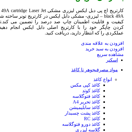
در
صفحه
کارتریج اچ پی دبل ایکس لیزری مشکی HP 49A
Jet
cartridge Laser
محصول
black 49A – لیزری- مشکی دابل ایکس در کارتریج تونر ساخته ش
انتخاب
کیفیت و قابلیت اطمینان چاپ صد درصد را تضمین می کند.تا
شوند
کردن چاپگر خود را با کارتریج اصلی دابل ایکس انجام دهید 
عملکردی را که انتظار دارید، دریافت کنید.
افزودن به علاقه مندی
افزودن به سبد خرید
مشاهده سریع
اسکنر
مواد مصرفی
جوهر تا کاغذ
انواع کاغذ
کاغذ کپی مکس
کاغذ کوتد
کاغذ فتوگلاسه
کاغذ تحریر A4
کاغذ سابلیمیشن
کاغذ پشت چسبدار
کاغذ RC
کاغذ دورو فتوگلاسه
گلاسه لیزری