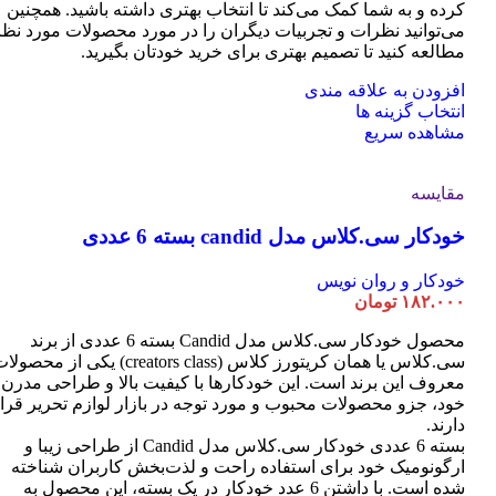
کرده و به شما کمک می‌کند تا انتخاب بهتری داشته باشید. همچنین
می‌توانید نظرات و تجربیات دیگران را در مورد محصولات مورد نظر
مطالعه کنید تا تصمیم بهتری برای خرید خودتان بگیرید.
افزودن به علاقه مندی
این
انتخاب گزینه ها
محصول
مشاهده سریع
دارای
انواع
مقایسه
مختلفی
می
خودکار سی.کلاس مدل candid بسته 6 عددی
باشد.
گزینه
ها
خودکار و روان نویس
ممکن
۱۸۲.۰۰۰
تومان
است
محصول خودکار سی.کلاس مدل Candid بسته 6 عددی از برند
در
سی.کلاس یا همان کریتورز کلاس (creators class) یکی از محصو
صفحه
معروف این برند است. این خودکارها با کیفیت بالا و طراحی مدرن
محصول
خود، جزو محصولات محبوب و مورد توجه در بازار لوازم تحریر قرا
انتخاب
دارند.
شوند
بسته 6 عددی خودکار سی.کلاس مدل Candid از طراحی زیبا و
ارگونومیک خود برای استفاده راحت و لذت‌بخش کاربران شناخته
شده است. با داشتن 6 عدد خودکار در یک بسته، این محصول به