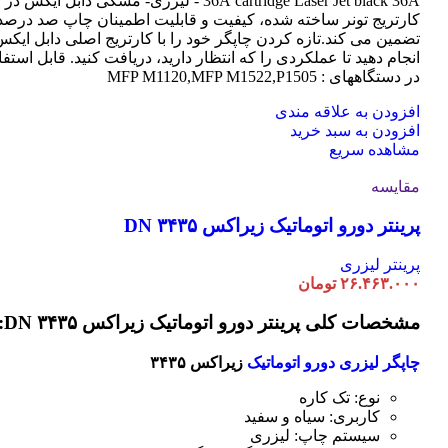
cartridge Laser
36A
Jet black 36A - لیزری- مشکی دابل ایکس در
کارتریج تونر ساخته شده، کیفیت و قابلیت اطمینان چاپ صد درصد 
تضمین می کند.تازه کردن چاپگر خود را با کارتریج اصلی دابل ایک
انجام دهید تا عملکردی را که انتظار دارید، دریافت کنید. قابل استفا
در دستگاههای : MFP M1120,MFP M1522,P1505
افزودن به علاقه مندی
افزودن به سبد خرید
مشاهده سریع
مقایسه
پرینتر دورو اتوماتیک زیراکس DN ۳۴۳۵
پرینتر لیزری
۲۶.۴۶۳.۰۰۰
تومان
مشخصات کلی پرینتر دورو اتوماتیک زیراکس DN ۳۴۳۵:
چاپگر لیزری دورو اتوماتیک
زیراکس ۳۴۳۵
نوع: تک کاره
کاربری: سیاه و سفید
سیستم چاپ: لیزری