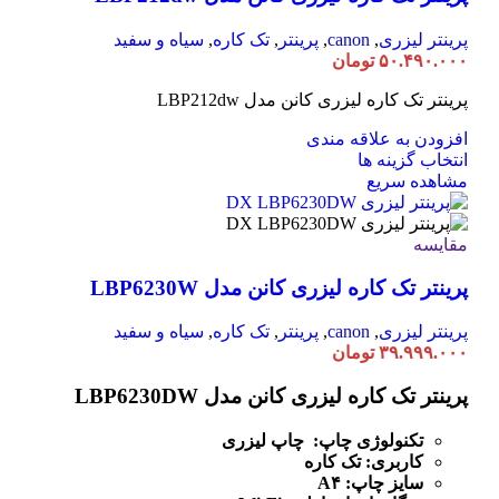
گزینه
ها
پرینتر لیزری
,
canon
,
پرینتر
,
تک کاره
,
سیاه و سفید
ممکن
۵۰.۴۹۰.۰۰۰
تومان
است
پرینتر تک کاره لیزری کانن مدل LBP212dw
در
صفحه
افزودن به علاقه مندی
محصول
این
انتخاب گزینه ها
انتخاب
محصول
مشاهده سریع
شوند
دارای
انواع
مختلفی
مقایسه
می
پرینتر تک کاره لیزری کانن مدل LBP6230W
باشد.
گزینه
ها
پرینتر لیزری
,
canon
,
پرینتر
,
تک کاره
,
سیاه و سفید
ممکن
۳۹.۹۹۹.۰۰۰
تومان
است
در
پرینتر تک کاره لیزری کانن مدل LBP6230DW
صفحه
محصول
تکنولوژی چاپ: چاپ لیزری
انتخاب
کاربری: تک کاره
شوند
سایز چاپ: A۴