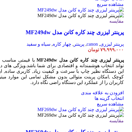
محصول
مشاهده سریع
دارای
انواع
مختلفی
مقایسه
می
پرینتر لیزری چند کاره کانن مدل MF249dw
باشد.
گزینه
ها
پرینتر لیزری
,
canon
,
پرینتر
,
چهار کاره
,
سیاه و سفید
ممکن
۷۹.۹۹۹.۰۰۰
تومان
است
در
پرینتر لیزری چند کاره کانن مدل MF249dw
با قیمتی مناسب 
صفحه
تواند انتخاب هوشمندانه و اقتصادی برای شما باشد.ویژگی های دی
محصول
این دستگاه نظیر چاپ با سرعت و کیفیت زیاد, کاربری ساده, ابع
انتخاب
کوچک ,امکان پرینت متوالی بدون مشکل تمامی این موارد میتوا
شوند
کاربران را از عملکرد این دستگاه راضی نگاه دارد.
افزودن به علاقه مندی
این
انتخاب گزینه ها
محصول
مشاهده سریع
دارای
انواع
مختلفی
مقایسه
می
باشد.