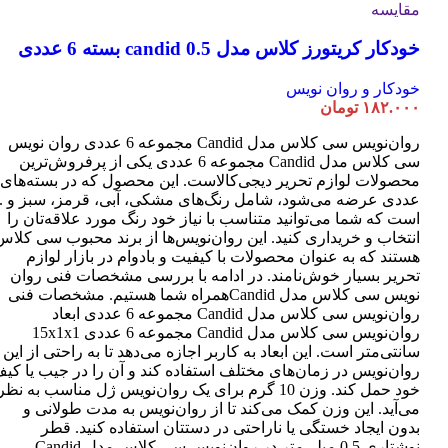
مقایسه
مختلفی
می
خودکار کریتورز کلاس مدل candid 0.5 بسته 6 عددی
باشد.
گزینه
ها
خودکار و روان نویس
ممکن
۱۸۲.۰۰۰
تومان
است
روان‌نویس سی کلاس مدل Candid مجموعه 6 عددی روان نویس
در
سی کلاس مدل Candid مجموعه 6 عددی یکی از پرفروش‌ترین
صفحه
محصول
عددی عرضه می‌شود، شامل رنگ‌های مشکی، آبی، قرمز، سبز و ..
انتخاب
است که شما می‌توانید متناسب با نیاز خود رنگ مورد علاقه‌تان را
شوند
انتخاب و خریداری کنید. این روان‌نویس‌ها از برند محبوب سی کلاس
هستند که به عنوان محصولات با کیفیت و بادوام در بازار لوازم
تحریر بسیار خوش‌نامند. در ادامه با بررسی مشخصات فنی روان
نویس سی کلاس مدل Candidهمراه شما هستیم. مشخصات فنی
روان‌نویس سی کلاس مدل Candid مجموعه 6 عددی ابعاد
روان‌نویس سی کلاس مدل Candid مجموعه 6 عددی 15x1x1
سانتی‌متر است. این ابعاد به کاربر اجازه می‌دهد تا به راحتی از این
روان‌نویس در زمان‌های مختلف استفاده کند و آن را در جیب یا کی
خود حمل کند. وزن 10 گرم برای یک روان‌نویس ژل مناسب به نظر
می‌آید. این وزن کمک می‌کند تا از روان‌نویس به مدت طولانی و
بدون ایجاد خستگی یا ناراحتی در دستتان استفاده کنید. قطر
نوشتاری 0.5 میلی‌متر در روان‌نویس سی کلاس مدل Candid