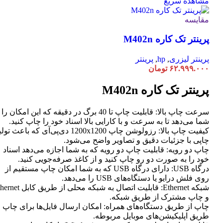
محصول
مشاهده سریع
دارای
انواع
مقایسه
مختلفی
پرینتر تک کاره M402n
می
باشد.
گزینه
پرینتر لیزری
,
hp
,
پرینتر
ها
۶۲.۹۹۹.۰۰۰
تومان
ممکن
است
پرینتر تک کاره M402n
در
صفحه
سرعت چاپ بالا: قابلیت چاپ تا 40 برگ در دقیقه که این امکان ر
محصول
شما می‌دهد تا به سرعت و با کارایی بالا اسناد خود را چاپ کنید.
انتخاب
کیفیت چاپ بالا: رزولوشن چاپ 1200x1200 دی‌پی‌آی که باعث تو
شوند
چاپی با جزئیات دقیق و تصاویر واضح می‌شود.
چاپ دو رویه: قابلیت چاپ دو رویه که به شما اجازه می‌دهد اسناد
خود را به صورت دو رو چاپ کنید و از کاغذ صرفه‌جویی کنید.
درگاه USB: دارای درگاه USB که به شما امکان چاپ مستقیم از
روی فلش درایو یا دستگاه‌های USB را می‌دهد.
شبکه Ethernet: قابلیت اتصال به شبکه محلی از طر
و چاپ مشترک از طریق شبکه.
چاپ از طریق دستگاه‌های همراه: امکان ارسال فایل‌ها برای چاپ ا
طریق اپلیکیشن‌های موبایل مربوطه.