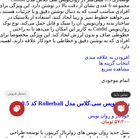
مجموعه 6 عددی نشان از دقت بالا در نوشتن دارد. این ویژگی برای
افرادی مناسب است که به دنبال نوشتن دقیق و با جزئیات هستند و
می‌خواهند خطوط تمیز و زیبا ایجاد کنند. استفاده از پلاستیک در
ساختار بدنه روان‌نویس، آن را سبک و قابل حمل می‌کند. نوع نوک
روان‌نویس Candid به کاربر این امکان را می‌دهد تا به راحتی
خطوطی صاف و بدون لرزش ایجاد کند. این ویژگی مخصوصاً برای
افرادی که به نوشتن دقیق و خطاطی با خودکار علاقه دارند، اهمیت
دارد.
افزودن به علاقه مندی
این
انتخاب گزینه ها
محصول
مشاهده سریع
دارای
اتمام موجودی
انواع
مختلفی
مقایسه
می
باشد.
روان نویس سی.کلاس مدل Rollerball کد 0.5
گزینه
ها
ممکن
خودکار و روان نویس
است
۵۷.۲۰۰
تومان
در
نسل جدید روان نویس های رولربال کریتوز، با توسعه طراحی
صفحه