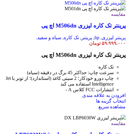
دارای
انواع
مختلفی
مقایسه
می
پرینتر تک کاره لیزری M506dn اچ پی
باشد.
گزینه
ها
پرینتر لیزری
,
hp
,
پرینتر
,
تک کاره
,
سیاه و سفید.
ممکن
۵۹.۹۹۹.۰۰۰
تومان
است
در
پرینتر تک کاره لیزری M506dn اچ پی
صفحه
محصول
تک کاره
انتخاب
سرعت چاپ: حداکثر 45 برگ در دقیقه (سیاه)
شوند
چاپ دورو خودکار؛ 2 سینی کاغذ (استاندارد)؛ از تونر با Jet
Intelligence استفاده می کند
انتشارات FCC کلاس A -
افزودن به علاقه مندی
این
انتخاب گزینه ها
محصول
مشاهده سریع
دارای
انواع
مقایسه
مختلفی
می