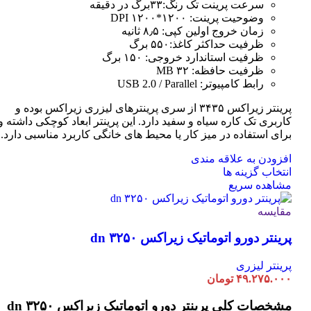
سرعت پرینت تک رنگ:۳۳برگ در دقیقه
وضوحیت پرینت: ۱۲۰۰*۱۲۰۰ DPI
زمان خروج اولین کپی: ۸٫۵ ثانیه
ظرفیت حداکثر کاغذ:۵۵۰ برگ
ظرفیت استاندارد خروجی: ۱۵۰ برگ
ظرفیت حافظه: ۳۲ MB
رابط کامپیوتر: USB 2.0 / Parallel
پرینتر زیراکس ۳۴۳۵ از سری پرینترهای لیزری زیراکس بوده و
کاربری تک کاره سیاه و سفید دارد. این پرینتر ابعاد کوچکی داشته و
برای استفاده در میز کار یا محیط های خانگی کاربرد مناسبی دارد.
افزودن به علاقه مندی
این
انتخاب گزینه ها
محصول
مشاهده سریع
دارای
انواع
مقایسه
مختلفی
پرینتر دورو اتوماتیک زیراکس dn ۳۲۵۰
می
باشد.
گزینه
پرینتر لیزری
ها
۴۹.۲۷۵.۰۰۰
تومان
ممکن
است
مشخصات کلی
پرینتر دورو اتوماتیک زیراکس dn ۳۲۵۰