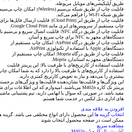
طریق اپلیکیشن‌های موبایل مربوطه.
قابلیت چاپ از طریق شبکه بی‌سیم (Wireless): امکان چاپ ب
طریق شبکه Wi-Fi را فراهم می‌کند.
قابلیت چاپ از طریق ابر (Cloud Print): قابلیت ارسال فایل‌ها برای
چاپ مستقیم از سرویس‌های ابری مانند Google Cloud Print.
قابلیت چاپ از طریق درگاه NFC: قابلیت اتصال سریع و بی‌سیم با
دستگاه‌های مجهز به NFC برای چاپ سریع و آسان.
قابلیت چاپ از طریق درگاه AirPrint: امکان چاپ مستقیم از
دستگاه‌های Apple با استفاده از تکنولوژی AirPrint.
قابلیت چاپ از طریق درگاه Mopria: امکان چاپ مستقیم از
دستگاه‌های مجهز به استاندارد Mopria.
قابلیت استفاده از کارتریج‌های با ظرفیت بالا: این پرینتر قابلیت
استفاده از کارتریج‌های با ظرفیت بالا را دارد که به شما امکان چاپ
بیشتری را می‌دهد و نیاز به تعویض کارتریج کمتری دارید.
این ویژگی‌ها و قابلیت‌ها نشان‌دهنده قابلیت‌ها و ویژگی‌های برجسته
پرینتر تک کاره M402n می‌باشند. امیدوارم که این اطلاعات برای 
مفید باشد. در صورتی که سوال یا ابهامی دارید، تیم پشتیبانی ماشی
های اداری دبل ایکس در خدمت شما هستم.
افزودن به علاقه مندی
انتخاب گزینه ها
این محصول دارای انواع مختلفی می باشد. گزینه ه
ممکن است در صفحه محصول انتخاب شوند
مشاهده سریع