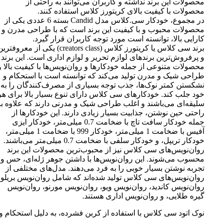
محصولات این برند نداشته و کاربران می‌توانند به راحتی از
محصولات با کیفیت بالای کریتورز کلاس استفاده کنند.
در مجموع، خودکار سی.کلاس مدل Candid بسته 6 عددی یکی از
محصولات محبوب و با کیفیت این برند است که با طراحی مدرن و
کارایی بالا، توانسته است مورد توجه کاربران قرار گیرد.
برند سی کلاس یا کریتورز کلاس (creators class) یکی از معروفتر
و پرفروش‌ترین برندهای لوازم تحریر و لوازم اداری است. این برند
محصولات متنوعی از جمله خودکارها و روان‌نویس‌ها با کیفیت بالا و
طراحی شیک و مدرن تولید می‌کند که توانسته است با استحکام و
نشکستن کمتر نوک‌ها، جذب توجه بسیاری از مصرف‌کنندگان را به
خود جلب کند. خودکارهای سی کلاس دارای تنوع بسیار بالا برای هر
سلیقه‌ای می‌باشند و اغلب طراحی شیک و مدرنی دارند که علاوه بر
راحتی حین نوشتن، جذابیت بسیار زیادی دارند. این خودکارها از
جمله خودکار سافت تاچ با ضخامت 0.7 میلی‌متر، خودکار ایزی
آفیس با ضخامت 1 میلی‌متر، خودکار 999 با ضخامت 1 میلی‌متر،
خودکار تریپل، و خودکار سلفی با ضخامت 0.7 میلی‌متر می‌باشند.
روان‌نویس‌های سی کلاس نیز از محبوب‌ترین محصولات این برند
محسوب می‌شوند. این روان‌نویس‌ها با داشتن جوهر ژله‌ای، حس و
تجربه نوشتن بسیار خوبی را به فرد می‌دهند. مدل‌های مختلفی از
روان‌نویس‌های سی کلاس تولید شده‌اند که شامل روان‌نویس بریلو،
روان‌نویس کاندید، روان‌نویس ویو، روان‌نویس مورنو، روان‌نویس
گیره طلایی، و روان‌نویس اداری هستند.
نوک اتود سی کلاس با استفاده از کربن فشرده، به دلیل استحکام و