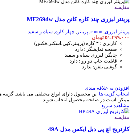
مقایسه
پرینتر لیزری چند کاره کانن مدل MF269dw
پرینتر لیزری
,
canon
,
پرینتر
,
چهار کاره
,
سیاه و سفید
۵۱.۴۹۹.۰۰۰
تومان
کاربری : ۴ کاره (پرینتر،کپی،اسکنر،فکس)
صفحه نمایشگر : دارد
چاپگر: لیزری سیاه و سفید
قابلیت چاپ دو رو : دارد
گوشی تلفن: ندارد
افزودن به علاقه مندی
انتخاب گزینه ها
این محصول دارای انواع مختلفی می باشد. گزینه ه
ممکن است در صفحه محصول انتخاب شوند
مشاهده سریع
مقایسه
کارتریج اچ پی دبل ایکس مدل 49A