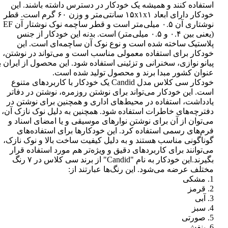
استفاده کنند و همیشه یک خودکار در دسترس داشته باشند. این
خودکار دارای ابعاد ۱۵x۱x۱ سانتی‌متر و وزن ۶۰ گرم است. قطر
نوشتاری آن ۰.۵ میلی‌متر است و قطر ساچمه نوک نوشتار آن EF
(یعنی بین ۰.۴ و ۰.۵ میلی‌متر) است. بدنه این خودکار از جنس
پلاستیک ساخته شده است و نوع نوک آن ساچمه‌ای است. این
خودکار برای استفاده معمولی مناسب است و می‌تواند در نوشتن،
پیانو نوازی، سخنرانی و تزئینی استفاده شود. این محصول از ایران ب
عنوان کشور مبدا برند و محصول تولید شده است.
خودکار سی کلاس مدل Candid یک خودکار با کاربردهای متنوع
است. این خودکار می‌تواند برای نوشتن روزمره، نوشتن در دفاتر
یادداشت، استفاده در محیط‌های اداری و همچنین برای نوشتن در
دفترچه‌های خاطرات استفاده شود. همچنین به دلیل نوک نازک آن،
می‌توان از آن برای نوشتن نوارهای موسیقی و یا امضای اسناد و
فرم‌های رسمی استفاده کرد. این خودکارها برای استفاده‌های
گوناگونی مناسب هستند و به دلیل کیفیت ساخت بالا و نوک نازک،
می‌توانند برای کاربردهای دقیق و ویژه‌تر هم مورد استفاده قرار
بگیرند.این خودکار به نام "Candid" از برند سی کلاس در ۷ رنگ
مختلف عرضه می‌شود. این رنگ‌ها عبارتند از:
1. مشکی
2. قرمز
3. آبی
4. سبز
5. صورتی
6. بنفش