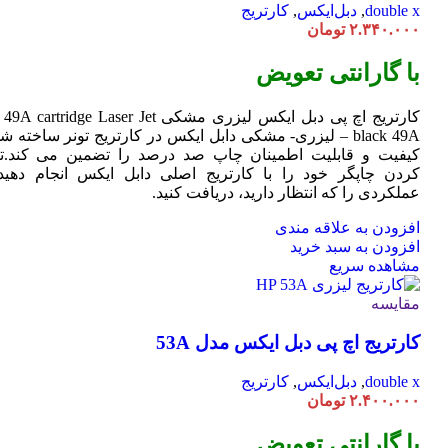
double x
,
دبل‌ایکس
,
کارتریج
۲.۳۴۰.۰۰۰
تومان
با گارانتی تعویض
کارتریج اچ پی دبل ایکس لیزری مشکی HP 49A
Jet
cartridge Laser
black 49A – لیزری- مشکی دابل ایکس در کارتریج تونر ساخته ش
کیفیت و قابلیت اطمینان چاپ صد درصد را تضمین می کند.تا
کردن چاپگر خود را با کارتریج اصلی دابل ایکس انجام دهید 
عملکردی را که انتظار دارید، دریافت کنید.
افزودن به علاقه مندی
افزودن به سبد خرید
مشاهده سریع
مقایسه
کارتریج اچ پی دبل ایکس مدل 53A
double x
,
دبل‌ایکس
,
کارتریج
۲.۴۰۰.۰۰۰
تومان
با گارانتی تعویض