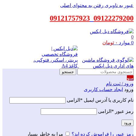
عبور به ناوبری
رفتن به محتوای اصلی
09121757923
_
09122279200
0
0
موارد
۰
تومان
جستجو
منو
ورود / ثبت نام
ورود
ایجاد حساب کاربری
نام کاربری یا آدرس ایمیل
*
الزامی
رمز عبور
*
الزامی
ورود
رمز عبور را فراموش کرده اید؟
مرا به خاطر بسپار