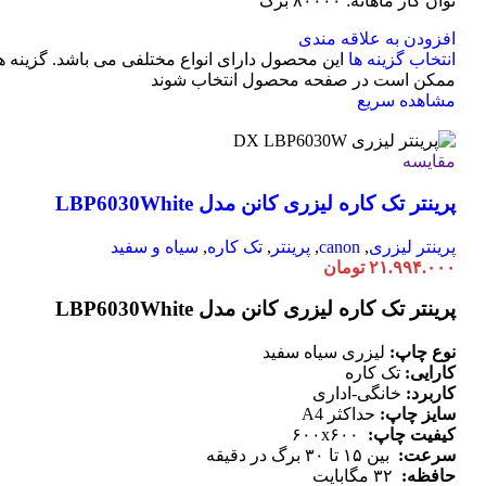
توان کار ماهانه: ۸۰۰۰۰ برگ
افزودن به علاقه مندی
انتخاب گزینه ها
این محصول دارای انواع مختلفی می باشد. گزینه ه
ممکن است در صفحه محصول انتخاب شوند
مشاهده سریع
مقایسه
پرینتر تک کاره لیزری کانن مدل LBP6030White
پرینتر لیزری
,
canon
,
پرینتر
,
تک کاره
,
سیاه و سفید
۲۱.۹۹۴.۰۰۰
تومان
پرینتر تک کاره لیزری کانن مدل LBP6030White
نوع چاپ:
لیزری سیاه سفید
کارایی:
تک کاره
کاربرد:
خانگی-اداری
سایز چاپ:
حداکثر A4
کیفیت چاپ:
۶۰۰x۶۰۰
سرعت:
بین ۱۵ تا ۳۰ برگ در دقیقه
حافظه:
۳۲ مگابایت