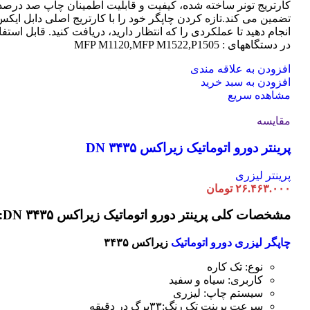
کارتریج تونر ساخته شده، کیفیت و قابلیت اطمینان چاپ صد درصد 
تضمین می کند.تازه کردن چاپگر خود را با کارتریج اصلی دابل ایک
انجام دهید تا عملکردی را که انتظار دارید، دریافت کنید. قابل استفا
در دستگاههای : MFP M1120,MFP M1522,P1505
افزودن به علاقه مندی
افزودن به سبد خرید
مشاهده سریع
مقایسه
پرینتر دورو اتوماتیک زیراکس DN ۳۴۳۵
پرینتر لیزری
۲۶.۴۶۳.۰۰۰
تومان
مشخصات کلی پرینتر دورو اتوماتیک زیراکس DN ۳۴۳۵:
چاپگر لیزری دورو اتوماتیک
زیراکس ۳۴۳۵
نوع: تک کاره
کاربری: سیاه و سفید
سیستم چاپ: لیزری
سرعت پرینت تک رنگ:۳۳برگ در دقیقه