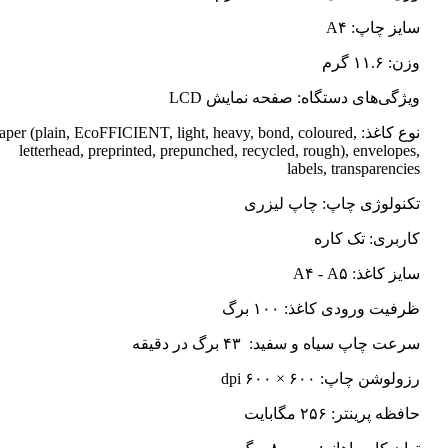
سایز چاپ: A۴
وزن: ۱۱.۶ گرم
ویژگی‌های دستگاه: صفحه نمایش LCD
نوع کاغذ: Paper (plain, EcoFFICIENT, light, heavy, bond, coloured
letterhead, preprinted, prepunched, recycled, rough), envelopes,
labels, transparencies
تکنولوژی چاپ: چاپ لیزری
کاربری: تک کاره
سایز کاغذ: A۴ - A۵
ظرفیت ورودی کاغذ: ۱۰۰ برگ
سرعت چاپ سیاه و سفید: ۴۳ برگ در دقیقه
رزولوشن چاپ: ۶۰۰ × ۶۰۰ dpi
حافظه پرینتر: ۲۵۶ مگابایت