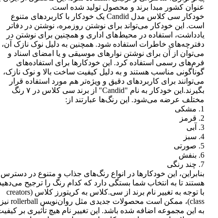
عنوان کشور مبدا برند و محصول تولید شده است.
خودکار سی کلاس مدل Candid یک خودکار با کاربردهای متنوع
است. این خودکار می‌تواند برای نوشتن روزمره، نوشتن در دفاتر
یادداشت، استفاده در محیط‌های اداری و همچنین برای نوشتن در
دفترچه‌های خاطرات استفاده شود. همچنین به دلیل نوک نازک آن،
می‌توان از آن برای نوشتن نوارهای موسیقی و یا امضای اسناد و
فرم‌های رسمی استفاده کرد. این خودکارها برای استفاده‌های
گوناگونی مناسب هستند و به دلیل کیفیت ساخت بالا و نوک نازک،
می‌توانند برای کاربردهای دقیق و ویژه‌تر هم مورد استفاده قرار
بگیرند.این خودکار به نام "Candid" از برند سی کلاس در ۷ رنگ
مختلف عرضه می‌شود. این رنگ‌ها عبارتند از:
1. مشکی
2. قرمز
3. آبی
4. سبز
5. صورتی
6. بنفش
7. چند رنگی
بنابراین، این خودکارها در انواع رنگ‌های جذاب و متنوع در دسترس
هستند تا به انتخاب شما بستگی دارد که کدام رنگ را ترجیح می‌دهید
با توجه به تغییر نام برند از سی.کلاس به کریتورز کلاس (creators
class)، ممکن است محصولات جدیدی مثل روان‌نویس rollerball نیز
به این مجموعه اضافه شده باشد. این تغییر نام هیچ تأثیری بر کیفی