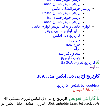
پرینتر جوهرافشان Canon
پرینتر جوهرافشان عکس
پرینتر جوهرافشان Epson
پرینتر جوهرافشان HP
پرینتر جوهرافشان Canon
لوازم جانبی و یدکی پرینتر
لوازم جانبی
سایر لوازم جانبی پرینتر
کارتریج دبل ایکس
کارتریج
چرخ دنده
درام
بلید و دکتر بلید
چیپ کارتریج
مقایسه
کارتریج اچ پی دبل ایکس مدل 36A
double x
,
دبل‌ایکس
,
کارتریج
۱.۹۸۰.۰۰۰
تومان
با گارانتی تعویض
کارتریج اچ پی دبل ایکس لیزری مشکی HP
cartridge Laser
36A
Jet black 36A - لیزری- مشکی دابل ایکس در