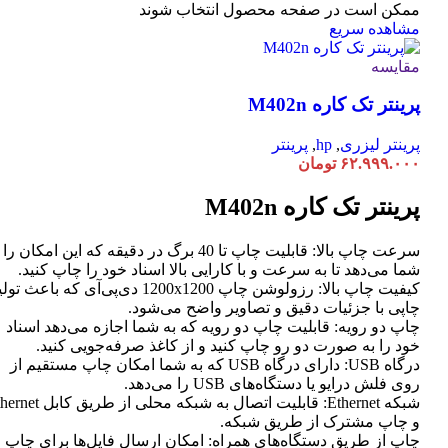
ممکن است در صفحه محصول انتخاب شوند
مشاهده سریع
مقایسه
پرینتر تک کاره M402n
پرینتر لیزری
,
hp
,
پرینتر
۶۲.۹۹۹.۰۰۰
تومان
پرینتر تک کاره M402n
سرعت چاپ بالا: قابلیت چاپ تا 40 برگ در دقیقه که این امکان ر
شما می‌دهد تا به سرعت و با کارایی بالا اسناد خود را چاپ کنید.
کیفیت چاپ بالا: رزولوشن چاپ 1200x1200 دی‌پی‌آی که باعث تو
چاپی با جزئیات دقیق و تصاویر واضح می‌شود.
چاپ دو رویه: قابلیت چاپ دو رویه که به شما اجازه می‌دهد اسناد
خود را به صورت دو رو چاپ کنید و از کاغذ صرفه‌جویی کنید.
درگاه USB: دارای درگاه USB که به شما امکان چاپ مستقیم از
روی فلش درایو یا دستگاه‌های USB را می‌دهد.
شبکه Ethernet: قابلیت اتصال به شبکه محلی از طر
و چاپ مشترک از طریق شبکه.
چاپ از طریق دستگاه‌های همراه: امکان ارسال فایل‌ها برای چاپ ا