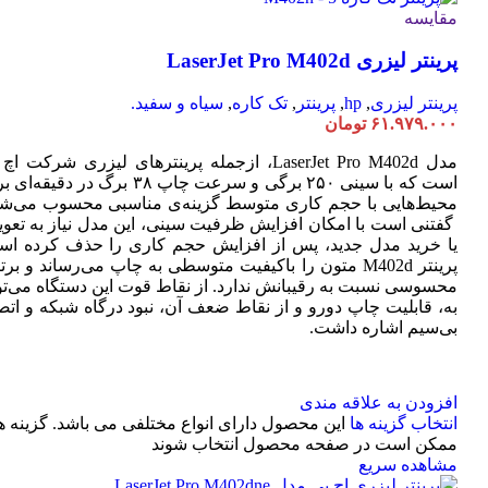
مقایسه
پرینتر لیزری LaserJet Pro M402d
پرینتر لیزری
,
hp
,
پرینتر
,
تک کاره
,
سیاه و سفید.
۶۱.۹۷۹.۰۰۰
تومان
مدل LaserJet Pro M402d، ازجمله پرینترهای لیزری شرکت ا
است که با سینی ۲۵۰ برگی و سرعت چاپ ۳۸ برگ در دقیقه
محیط‌هایی با حجم کاری متوسط گزینه‌ی مناسبی محسوب می‌شو
گفتنی است با امکان افزایش ظرفیت سینی، این مدل نیاز به تعو
یا خرید مدل جدید، پس از افزایش حجم کاری را حذف کرده اس
پرینتر M402d متون را باکیفیت متوسطی به چاپ می‌رساند و بر
محسوسی نسبت به رقیبانش ندارد. از نقاط قوت این دستگاه می‌تو
به، قابلیت چاپ دورو و از نقاط ضعف آن، نبود درگاه شبکه و اتص
بی‌سیم اشاره داشت.
افزودن به علاقه مندی
انتخاب گزینه ها
این محصول دارای انواع مختلفی می باشد. گزینه ه
ممکن است در صفحه محصول انتخاب شوند
مشاهده سریع