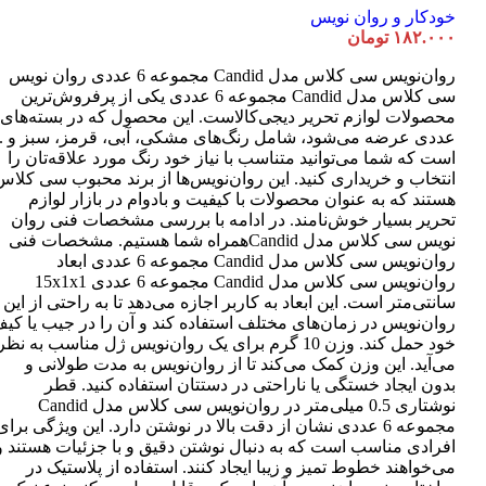
خودکار و روان نویس
۱۸۲.۰۰۰
تومان
روان‌نویس سی کلاس مدل Candid مجموعه 6 عددی روان نویس
سی کلاس مدل Candid مجموعه 6 عددی یکی از پرفروش‌ترین
عددی عرضه می‌شود، شامل رنگ‌های مشکی، آبی، قرمز، سبز و ..
است که شما می‌توانید متناسب با نیاز خود رنگ مورد علاقه‌تان را
انتخاب و خریداری کنید. این روان‌نویس‌ها از برند محبوب سی کلاس
هستند که به عنوان محصولات با کیفیت و بادوام در بازار لوازم
تحریر بسیار خوش‌نامند. در ادامه با بررسی مشخصات فنی روان
نویس سی کلاس مدل Candidهمراه شما هستیم. مشخصات فنی
روان‌نویس سی کلاس مدل Candid مجموعه 6 عددی ابعاد
روان‌نویس سی کلاس مدل Candid مجموعه 6 عددی 15x1x1
سانتی‌متر است. این ابعاد به کاربر اجازه می‌دهد تا به راحتی از این
روان‌نویس در زمان‌های مختلف استفاده کند و آن را در جیب یا کی
خود حمل کند. وزن 10 گرم برای یک روان‌نویس ژل مناسب به نظر
می‌آید. این وزن کمک می‌کند تا از روان‌نویس به مدت طولانی و
بدون ایجاد خستگی یا ناراحتی در دستتان استفاده کنید. قطر
نوشتاری 0.5 میلی‌متر در روان‌نویس سی کلاس مدل Candid
مجموعه 6 عددی نشان از دقت بالا در نوشتن دارد. این ویژگی برای
افرادی مناسب است که به دنبال نوشتن دقیق و با جزئیات هستند و
می‌خواهند خطوط تمیز و زیبا ایجاد کنند. استفاده از پلاستیک در