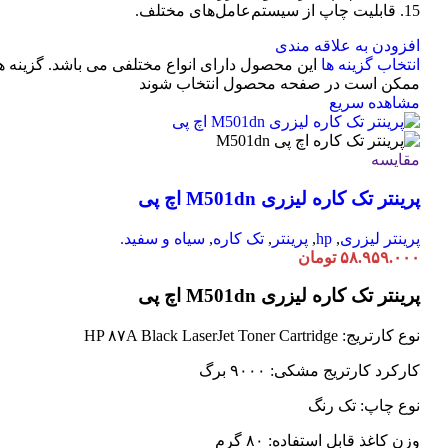
15. قابلیت چاپ از سیستم‌عامل‌های مختلف.
افزودن به علاقه مندی
انتخاب گزینه ها
این محصول دارای انواع مختلفی می باشد. گزینه ه
ممکن است در صفحه محصول انتخاب شوند
مشاهده سریع
مقایسه
پرینتر تک کاره لیزری M501dn اچ پی
پرینتر لیزری
,
hp
,
پرینتر
,
تک کاره
,
سیاه و سفید.
۵۸.۹۵۹.۰۰۰
تومان
پرینتر تک کاره لیزری M501dn اچ پی
نوع کارتریج: HP ۸۷A Black LaserJet Toner Cartridge
کارکرد کارتریج مشکی: ۹۰۰۰ برگ
نوع چاپ: تک رنگ
وزن کاغذ قابل استفاده: ۸۰ گرم