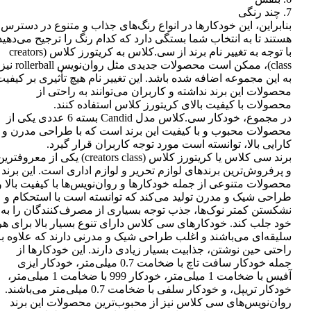
7. چند رنگی
بنابراین، این خودکارها در انواع رنگ‌های جذاب و متنوع در دسترس
هستند تا به انتخاب شما بستگی دارد که کدام رنگ را ترجیح می‌دهید
با توجه به تغییر نام برند از سی.کلاس به کریتورز کلاس (creators
class)، ممکن است محصولات جدیدی مثل روان‌نویس rollerball نیز
به این مجموعه اضافه شده باشد. این تغییر نام هیچ تأثیری بر کیفی
محصولات این برند نداشته و کاربران می‌توانند به راحتی از
محصولات با کیفیت بالای کریتورز کلاس استفاده کنند.
در مجموع، خودکار سی.کلاس مدل Candid بسته 6 عددی یکی از
محصولات محبوب و با کیفیت این برند است که با طراحی مدرن و
کارایی بالا، توانسته است مورد توجه کاربران قرار گیرد.
برند سی کلاس یا کریتورز کلاس (creators class) یکی از معروفتر
و پرفروش‌ترین برندهای لوازم تحریر و لوازم اداری است. این برند
محصولات متنوعی از جمله خودکارها و روان‌نویس‌ها با کیفیت بالا و
طراحی شیک و مدرن تولید می‌کند که توانسته است با استحکام و
نشکستن کمتر نوک‌ها، جذب توجه بسیاری از مصرف‌کنندگان را به
خود جلب کند. خودکارهای سی کلاس دارای تنوع بسیار بالا برای هر
سلیقه‌ای می‌باشند و اغلب طراحی شیک و مدرنی دارند که علاوه بر
راحتی حین نوشتن، جذابیت بسیار زیادی دارند. این خودکارها از
جمله خودکار سافت تاچ با ضخامت 0.7 میلی‌متر، خودکار ایزی
آفیس با ضخامت 1 میلی‌متر، خودکار 999 با ضخامت 1 میلی‌متر،
خودکار تریپل، و خودکار سلفی با ضخامت 0.7 میلی‌متر می‌باشند.
روان‌نویس‌های سی کلاس نیز از محبوب‌ترین محصولات این برند