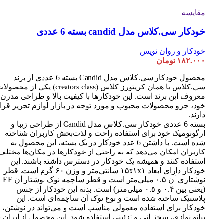
مقایسه
خودکار سی.کلاس مدل candid بسته 6 عددی
خودکار و روان نویس
۱۸۲.۰۰۰
تومان
محصول خودکار سی.کلاس مدل Candid بسته 6 عددی از برند
سی.کلاس یا همان کریتورز کلاس (creators class) یکی از محصو
معروف این برند است. این خودکارها با کیفیت بالا و طراحی مدرن
خود، جزو محصولات محبوب و مورد توجه در بازار لوازم تحریر قرا
دارند.
بسته 6 عددی خودکار سی.کلاس مدل Candid از طراحی زیبا و
ارگونومیک خود برای استفاده راحت و لذت‌بخش کاربران شناخته
شده است. با داشتن 6 عدد خودکار در یک بسته، این محصول به
کاربران امکان می‌دهد که به راحتی از خودکارها در مکان‌ها مختلف
استفاده کنند و همیشه یک خودکار در دسترس داشته باشند. این
خودکار دارای ابعاد ۱۵x۱x۱ سانتی‌متر و وزن ۶۰ گرم است. قطر
نوشتاری آن ۰.۵ میلی‌متر است و قطر ساچمه نوک نوشتار آن EF
(یعنی بین ۰.۴ و ۰.۵ میلی‌متر) است. بدنه این خودکار از جنس
پلاستیک ساخته شده است و نوع نوک آن ساچمه‌ای است. این
خودکار برای استفاده معمولی مناسب است و می‌تواند در نوشتن،
پیانو نوازی، سخنرانی و تزئینی استفاده شود. این محصول از ایران ب