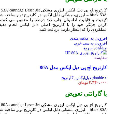
کارتریج اچ پی دبل ایکس لیزری مشکی HP 53A
Jet
cartridge Laser
black 53A – لیزری- مشکی دابل ایکس در کارتریج تونر ساخته ش
کیفیت و قابلیت اطمینان چاپ صد درصد را تضمین می کند.تا
کردن چاپگر خود را با کارتریج اصلی دابل ایکس انجام دهید 
عملکردی را که انتظار دارید، دریافت کنید.
افزودن به علاقه مندی
افزودن به سبد خرید
مشاهده سریع
مقایسه
کارتریج اچ پی دبل ایکس مدل 80A
double x
,
دبل‌ایکس
,
کارتریج
۲.۳۴۰.۰۰۰
تومان
با گارانتی تعویض
کارتریج اچ پی دبل ایکس لیزری مشکی HP 80A
Jet
cartridge Laser
black 80A – لیزری- مشکی دابل ایکس در کارتریج تونر ساخته ش