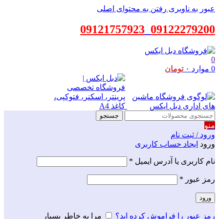
عبور به ناوبری
رفتن به محتوای اصلی
09121757923
_
09122279200
0
0
موارد
۰
تومان
جستجو
منو
ورود / ثبت نام
ورود
ایجاد حساب کاربری
نام کاربری یا آدرس ایمیل
*
رمز عبور
*
ورود
رمز عبور را فراموش کرده اید؟
مرا به خاطر بسپار