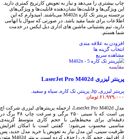
چاپ بیشتری را می‌دهد و نیاز به تعویض کارتریج کمتری دارید.
این ویژگی‌ها و قابلیت‌ها نشان‌دهنده قابلیت‌ها و ویژگی‌های
برجسته پرینتر تک کاره M402n می‌باشند. امیدوارم که این
اطلاعات برای شما مفید باشد. در صورتی که سوال یا ابهامی
دارید، تیم پشتیبانی ماشین های اداری دبل ایکس در خدمت
شما هستم.
افزودن به علاقه مندی
انتخاب گزینه ها
مشاهده سریع
مقایسه
پرینتر لیزری LaserJet Pro M402d
پرینتر لیزری
,
hp
,
پرینتر
,
تک کاره
,
سیاه و سفید.
۶۱.۹۷۹.۰۰۰
تومان
مدل LaserJet Pro M402d، ازجمله پرینترهای لیزری شرکت اچ
پی است که با سینی ۲۵۰ برگی و سرعت چاپ ۳۸ برگ در
دقیقه‌ای برای محیط‌هایی با حجم کاری متوسط گزینه‌ی
مناسبی محسوب می‌شود؛ گفتنی است با امکان افزایش
ظرفیت سینی، این مدل نیاز به تعویض یا خرید مدل جدید، پس
از افزایش حجم کاری را حذف کرده است. پرینتر M402d متون