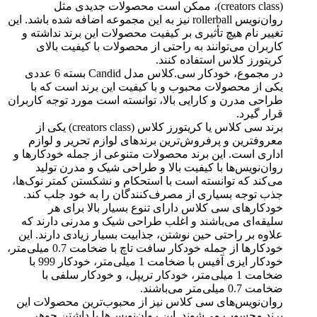
(creators class)، ممکن است محصولات جدیدی مثل
روان‌نویس rollerball نیز به این مجموعه اضافه شده باشد. این
تغییر نام هیچ تأثیری بر کیفیت محصولات این برند نداشته و
کاربران می‌توانند به راحتی از محصولات با کیفیت بالای
کریتورز کلاس استفاده کنند.
در مجموع، خودکار سی.کلاس مدل Candid بسته 6 عددی
یکی از محصولات محبوب و با کیفیت این برند است که با
طراحی مدرن و کارایی بالا، توانسته است مورد توجه کاربران
قرار گیرد.
برند سی کلاس یا کریتورز کلاس (creators class) یکی از
معروفترین و پرفروش‌ترین برندهای لوازم تحریر و لوازم
اداری است. این برند محصولات متنوعی از جمله خودکارها و
روان‌نویس‌ها با کیفیت بالا و طراحی شیک و مدرن تولید
می‌کند که توانسته است با استحکام و نشکستن کمتر نوک‌ها،
جذب توجه بسیاری از مصرف‌کنندگان را به خود جلب کند.
خودکارهای سی کلاس دارای تنوع بسیار بالا برای هر
سلیقه‌ای می‌باشند و اغلب طراحی شیک و مدرنی دارند که
علاوه بر راحتی حین نوشتن، جذابیت بسیار زیادی دارند. این
خودکارها از جمله خودکار سافت تاچ با ضخامت 0.7 میلی‌متر،
خودکار ایزی آفیس با ضخامت 1 میلی‌متر، خودکار 999 با
ضخامت 1 میلی‌متر، خودکار تریپل، و خودکار سلفی با
ضخامت 0.7 میلی‌متر می‌باشند.
روان‌نویس‌های سی کلاس نیز از محبوب‌ترین محصولات این
برند محسوب می‌شوند. این روان‌نویس‌ها با داشتن جوهر