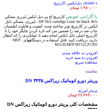
double x
,
دبل‌ایکس
,
کارتریج
۱.۹۸۰.۰۰۰
تومان
با گارانتی تعویض
کارتریج اچ پی دبل ایکس لیزری مشکی
cartridge Laser
HP 36A
Jet black 36A - لیزری- مشکی دابل
ایکس در کارتریج تونر ساخته شده، کیفیت و قابلیت اطمینان
چاپ صد درصد را تضمین می کند.تازه کردن چاپگر خود را با
کارتریج اصلی دابل ایکس انجام دهید تا عملکردی را که انتظار
دارید، دریافت کنید. قابل استفاده در دستگاههای : MFP
M1120,MFP M1522,P1505
افزودن به علاقه مندی
افزودن به سبد خرید
مشاهده سریع
مقایسه
پرینتر دورو اتوماتیک زیراکس DN ۳۴۳۵
پرینتر لیزری
۲۶.۴۶۳.۰۰۰
تومان
مشخصات کلی پرینتر دورو اتوماتیک زیراکس DN