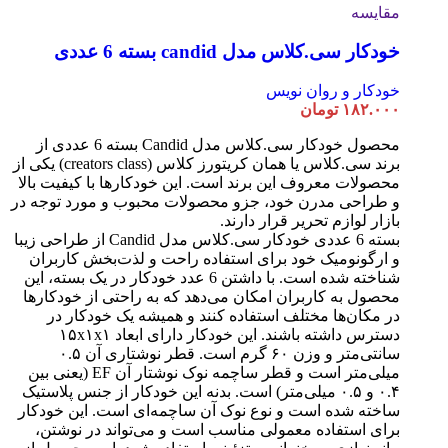
مقایسه
خودکار سی.کلاس مدل candid بسته 6 عددی
خودکار و روان نویس
۱۸۲.۰۰۰
تومان
محصول خودکار سی.کلاس مدل Candid بسته 6 عددی از
برند سی.کلاس یا همان کریتورز کلاس (creators class) یکی از
محصولات معروف این برند است. این خودکارها با کیفیت بالا
و طراحی مدرن خود، جزو محصولات محبوب و مورد توجه در
بازار لوازم تحریر قرار دارند.
بسته 6 عددی خودکار سی.کلاس مدل Candid از طراحی زیبا
و ارگونومیک خود برای استفاده راحت و لذت‌بخش کاربران
شناخته شده است. با داشتن 6 عدد خودکار در یک بسته، این
محصول به کاربران امکان می‌دهد که به راحتی از خودکارها
در مکان‌ها مختلف استفاده کنند و همیشه یک خودکار در
دسترس داشته باشند. این خودکار دارای ابعاد ۱۵x۱x۱
سانتی‌متر و وزن ۶۰ گرم است. قطر نوشتاری آن ۰.۵
میلی‌متر است و قطر ساچمه نوک نوشتار آن EF (یعنی بین
۰.۴ و ۰.۵ میلی‌متر) است. بدنه این خودکار از جنس پلاستیک
ساخته شده است و نوع نوک آن ساچمه‌ای است. این خودکار
برای استفاده معمولی مناسب است و می‌تواند در نوشتن،