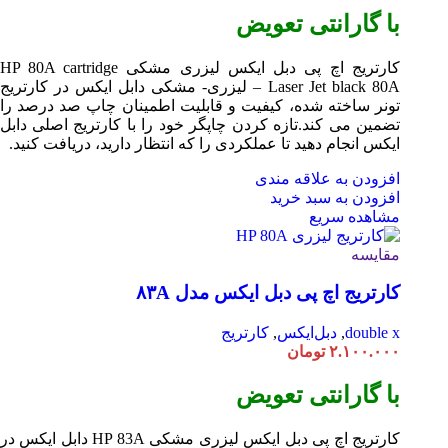
با گارانتی تعویض
کارتریج اچ پی دبل ایکس لیزری مشکی HP 80A
cartridge
Laser
Jet black 80A – لیزری- مشکی دابل ایکس در کارتریج
تونر ساخته شده، کیفیت و قابلیت اطمینان چاپ صد درصد را
تضمین می کند.تازه کردن چاپگر خود را با کارتریج اصلی دابل
ایکس انجام دهید تا عملکردی را که انتظار دارید، دریافت کنید.
افزودن به علاقه مندی
افزودن به سبد خرید
مشاهده سریع
مقایسه
کارتریج اچ پی دبل ایکس مدل ۸۳A
double x
,
دبل‌ایکس
,
کارتریج
۲.۱۰۰.۰۰۰
تومان
با گارانتی تعویض
کارتریج اچ پی دبل ایکس لیزری مشکی HP 83A دابل ایکس در