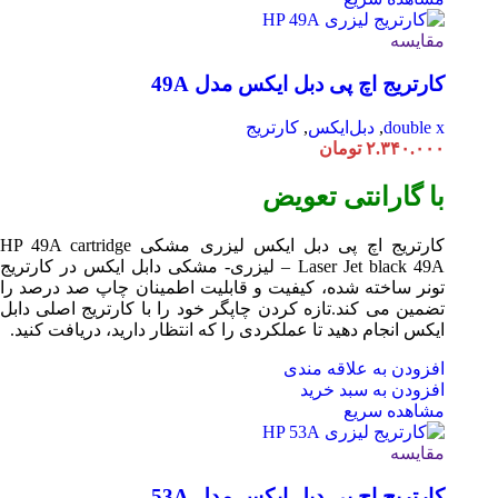
مقایسه
کارتریج اچ پی دبل ایکس مدل 49A
double x
,
دبل‌ایکس
,
کارتریج
۲.۳۴۰.۰۰۰
تومان
با گارانتی تعویض
کارتریج اچ پی دبل ایکس لیزری مشکی HP 49A
cartridge
Laser
Jet black 49A – لیزری- مشکی دابل ایکس در کارتریج
تونر ساخته شده، کیفیت و قابلیت اطمینان چاپ صد درصد را
تضمین می کند.تازه کردن چاپگر خود را با کارتریج اصلی دابل
ایکس انجام دهید تا عملکردی را که انتظار دارید، دریافت کنید.
افزودن به علاقه مندی
افزودن به سبد خرید
مشاهده سریع
مقایسه
کارتریج اچ پی دبل ایکس مدل 53A