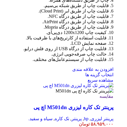
4. چاپ از طریق دستگاه‌های همراه.
5. قابلیت چاپ از طریق شبکه بی‌سیم.
6. قابلیت چاپ از طریق ابر (Cloud Print).
7. قابلیت چاپ از طریق درگاه NFC.
8. قابلیت چاپ از طریق درگاه AirPrint.
9. قابلیت چاپ از طریق درگاه Mopria.
10. کیفیت چاپ 1200x1200 دی‌پی‌آی.
11. قابلیت استفاده از کارتریج‌های با ظرفیت بالا.
12. صفحه نمایش LCD.
13. قابلیت چاپ از درگاه USB از روی فلش درایو.
14. حالت چاپ صرفه‌جویی انرژی.
15. قابلیت چاپ از سیستم‌عامل‌های مختلف.
افزودن به علاقه مندی
انتخاب گزینه ها
مشاهده سریع
مقایسه
پرینتر تک کاره لیزری M501dn اچ پی
پرینتر لیزری
,
hp
,
پرینتر
,
تک کاره
,
سیاه و سفید.
۵۸.۹۵۹.۰۰۰
تومان