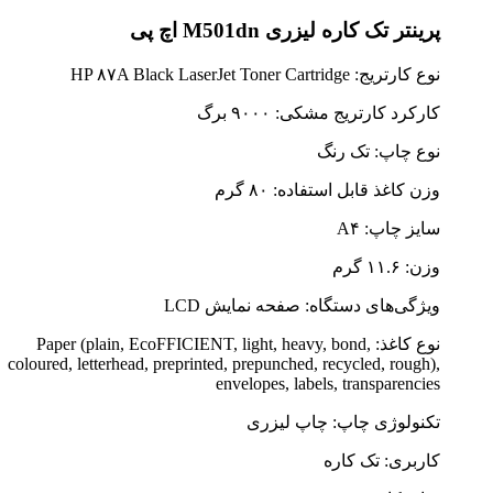
پرینتر تک کاره لیزری M501dn اچ پی
نوع کارتریج: HP ۸۷A Black LaserJet Toner Cartridge
کارکرد کارتریج مشکی: ۹۰۰۰ برگ
نوع چاپ: تک رنگ
وزن کاغذ قابل استفاده: ۸۰ گرم
سایز چاپ: A۴
وزن: ۱۱.۶ گرم
ویژگی‌های دستگاه: صفحه نمایش LCD
نوع کاغذ: Paper (plain, EcoFFICIENT, light, heavy, bond,
coloured, letterhead, preprinted, prepunched, recycled, rough),
envelopes, labels, transparencies
تکنولوژی چاپ: چاپ لیزری
کاربری: تک کاره