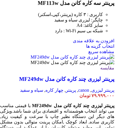
پرینتر سه کاره کانن مدل MF113w
کاربری : ۳ کاره (پرینتر،کپی،اسکنر)
چاپگر: لیزری سیاه و سفید
سایز کاغذ: A4
شبکه بی سیم Wi-Fi : دارد
افزودن به علاقه مندی
انتخاب گزینه ها
مشاهده سریع
مقایسه
پرینتر لیزری چند کاره کانن مدل MF249dw
پرینتر لیزری
,
canon
,
پرینتر
,
چهار کاره
,
سیاه و سفید
۷۹.۹۹۹.۰۰۰
تومان
پرینتر لیزری چند کاره کانن مدل MF249dw
با قیمتی مناسب
می تواند انتخاب هوشمندانه و اقتصادی برای شما باشد.ویژگی
های دیگر این دستگاه نظیر چاپ با سرعت و کیفیت زیاد,
کاربری ساده, ابعاد کوچک ,امکان پرینت متوالی بدون مشکل
تمامی این موارد میتواند کاربران را از عملکرد این دستگاه