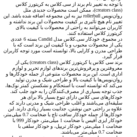
با توجه به تغییر نام برند از سی.کلاس به کریتورز کلاس
(creators class)، ممکن است محصولات جدیدی مثل
روان‌نویس rollerball نیز به این مجموعه اضافه شده باشد. این
تغییر نام هیچ تأثیری بر کیفیت محصولات این برند نداشته و
کاربران می‌توانند به راحتی از محصولات با کیفیت بالای
کریتورز کلاس استفاده کنند.
در مجموع، خودکار سی.کلاس مدل Candid بسته 6 عددی
یکی از محصولات محبوب و با کیفیت این برند است که با
طراحی مدرن و کارایی بالا، توانسته است مورد توجه کاربران
قرار گیرد.
برند سی کلاس یا کریتورز کلاس (creators class) یکی از
معروفترین و پرفروش‌ترین برندهای لوازم تحریر و لوازم
اداری است. این برند محصولات متنوعی از جمله خودکارها و
روان‌نویس‌ها با کیفیت بالا و طراحی شیک و مدرن تولید
می‌کند که توانسته است با استحکام و نشکستن کمتر نوک‌ها،
جذب توجه بسیاری از مصرف‌کنندگان را به خود جلب کند.
خودکارهای سی کلاس دارای تنوع بسیار بالا برای هر
سلیقه‌ای می‌باشند و اغلب طراحی شیک و مدرنی دارند که
علاوه بر راحتی حین نوشتن، جذابیت بسیار زیادی دارند. این
خودکارها از جمله خودکار سافت تاچ با ضخامت 0.7 میلی‌متر،
خودکار ایزی آفیس با ضخامت 1 میلی‌متر، خودکار 999 با
ضخامت 1 میلی‌متر، خودکار تریپل، و خودکار سلفی با
ضخامت 0.7 میلی‌متر می‌باشند.