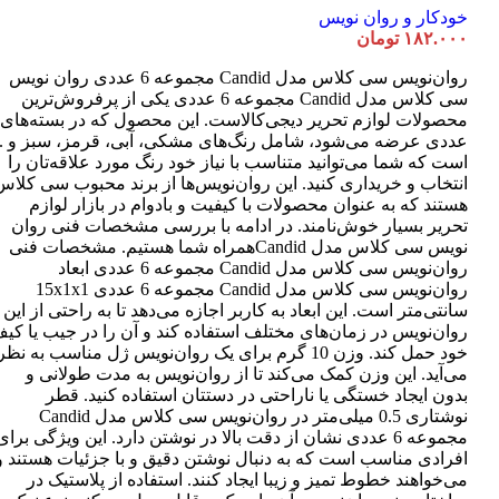
خودکار و روان نویس
۱۸۲.۰۰۰
تومان
روان‌نویس سی کلاس مدل Candid مجموعه 6 عددی روان نویس
سی کلاس مدل Candid مجموعه 6 عددی یکی از پرفروش‌ترین
عددی عرضه می‌شود، شامل رنگ‌های مشکی، آبی، قرمز، سبز و ..
است که شما می‌توانید متناسب با نیاز خود رنگ مورد علاقه‌تان را
انتخاب و خریداری کنید. این روان‌نویس‌ها از برند محبوب سی کلاس
هستند که به عنوان محصولات با کیفیت و بادوام در بازار لوازم
تحریر بسیار خوش‌نامند. در ادامه با بررسی مشخصات فنی روان
نویس سی کلاس مدل Candidهمراه شما هستیم. مشخصات فنی
روان‌نویس سی کلاس مدل Candid مجموعه 6 عددی ابعاد
روان‌نویس سی کلاس مدل Candid مجموعه 6 عددی 15x1x1
سانتی‌متر است. این ابعاد به کاربر اجازه می‌دهد تا به راحتی از این
روان‌نویس در زمان‌های مختلف استفاده کند و آن را در جیب یا کی
خود حمل کند. وزن 10 گرم برای یک روان‌نویس ژل مناسب به نظر
می‌آید. این وزن کمک می‌کند تا از روان‌نویس به مدت طولانی و
بدون ایجاد خستگی یا ناراحتی در دستتان استفاده کنید. قطر
نوشتاری 0.5 میلی‌متر در روان‌نویس سی کلاس مدل Candid
مجموعه 6 عددی نشان از دقت بالا در نوشتن دارد. این ویژگی برای
افرادی مناسب است که به دنبال نوشتن دقیق و با جزئیات هستند و
می‌خواهند خطوط تمیز و زیبا ایجاد کنند. استفاده از پلاستیک در