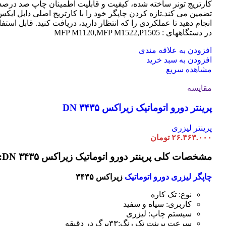
کارتریج تونر ساخته شده، کیفیت و قابلیت اطمینان چاپ صد درصد 
تضمین می کند.تازه کردن چاپگر خود را با کارتریج اصلی دابل ایک
انجام دهید تا عملکردی را که انتظار دارید، دریافت کنید. قابل استفا
در دستگاههای : MFP M1120,MFP M1522,P1505
افزودن به علاقه مندی
افزودن به سبد خرید
مشاهده سریع
مقایسه
پرینتر دورو اتوماتیک زیراکس DN ۳۴۳۵
پرینتر لیزری
۲۶.۴۶۳.۰۰۰
تومان
مشخصات کلی پرینتر دورو اتوماتیک زیراکس DN ۳۴۳۵:
چاپگر لیزری دورو اتوماتیک
زیراکس ۳۴۳۵
نوع: تک کاره
کاربری: سیاه و سفید
سیستم چاپ: لیزری
سرعت پرینت تک رنگ:۳۳برگ در دقیقه