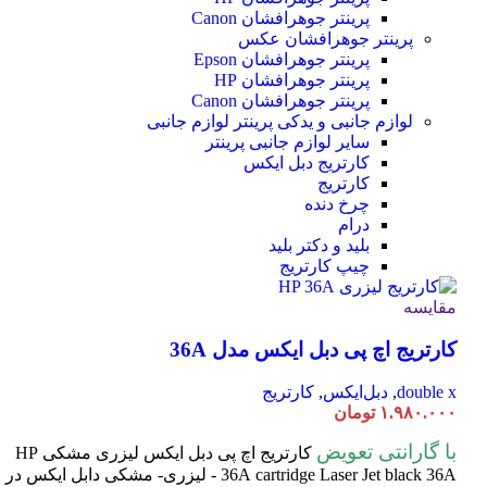
پرینتر جوهرافشان Canon
پرینتر جوهرافشان عکس
پرینتر جوهرافشان Epson
پرینتر جوهرافشان HP
پرینتر جوهرافشان Canon
لوازم جانبی و یدکی پرینتر
لوازم جانبی
سایر لوازم جانبی پرینتر
کارتریج دبل ایکس
کارتریج
چرخ دنده
درام
بلید و دکتر بلید
چیپ کارتریج
مقایسه
کارتریج اچ پی دبل ایکس مدل 36A
double x
,
دبل‌ایکس
,
کارتریج
۱.۹۸۰.۰۰۰
تومان
با گارانتی تعویض
کارتریج اچ پی دبل ایکس لیزری مشکی HP
cartridge Laser
36A
Jet black 36A - لیزری- مشکی دابل ایکس در