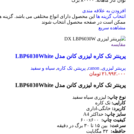
توان کار ماهانه: ۸۰۰۰۰ برگ
افزودن به علاقه مندی
انتخاب گزینه ها
این محصول دارای انواع مختلفی می باشد. گزینه ه
ممکن است در صفحه محصول انتخاب شوند
مشاهده سریع
مقایسه
پرینتر تک کاره لیزری کانن مدل LBP6030White
پرینتر لیزری
,
canon
,
پرینتر
,
تک کاره
,
سیاه و سفید
۲۱.۹۹۲.۰۰۰
تومان
پرینتر تک کاره لیزری کانن مدل LBP6030White
نوع چاپ:
لیزری سیاه سفید
کارایی:
تک کاره
کاربرد:
خانگی-اداری
سایز چاپ:
حداکثر A4
کیفیت چاپ:
۶۰۰x۶۰۰
سرعت:
بین ۱۵ تا ۳۰ برگ در دقیقه
حافظه:
۳۲ مگابایت