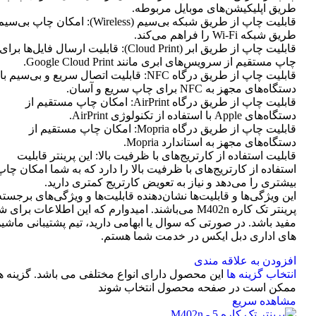
طریق اپلیکیشن‌های موبایل مربوطه.
قابلیت چاپ از طریق شبکه بی‌سیم (Wireless): امکان چاپ ب
طریق شبکه Wi-Fi را فراهم می‌کند.
قابلیت چاپ از طریق ابر (Cloud Print): قابلیت ارسال فایل‌ها برای
چاپ مستقیم از سرویس‌های ابری مانند Google Cloud Print.
قابلیت چاپ از طریق درگاه NFC: قابلیت اتصال سریع و بی‌سیم با
دستگاه‌های مجهز به NFC برای چاپ سریع و آسان.
قابلیت چاپ از طریق درگاه AirPrint: امکان چاپ مستقیم از
دستگاه‌های Apple با استفاده از تکنولوژی AirPrint.
قابلیت چاپ از طریق درگاه Mopria: امکان چاپ مستقیم از
دستگاه‌های مجهز به استاندارد Mopria.
قابلیت استفاده از کارتریج‌های با ظرفیت بالا: این پرینتر قابلیت
استفاده از کارتریج‌های با ظرفیت بالا را دارد که به شما امکان چاپ
بیشتری را می‌دهد و نیاز به تعویض کارتریج کمتری دارید.
این ویژگی‌ها و قابلیت‌ها نشان‌دهنده قابلیت‌ها و ویژگی‌های برجسته
پرینتر تک کاره M402n می‌باشند. امیدوارم که این اطلاعات برای 
مفید باشد. در صورتی که سوال یا ابهامی دارید، تیم پشتیبانی ماشی
های اداری دبل ایکس در خدمت شما هستم.
افزودن به علاقه مندی
انتخاب گزینه ها
این محصول دارای انواع مختلفی می باشد. گزینه ه
ممکن است در صفحه محصول انتخاب شوند
مشاهده سریع