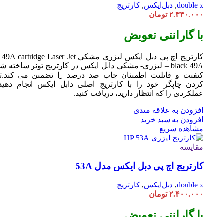
double x
,
دبل‌ایکس
,
کارتریج
۲.۳۴۰.۰۰۰
تومان
با گارانتی تعویض
کارتریج اچ پی دبل ایکس لیزری مشکی HP 49A
Jet
cartridge Laser
black 49A – لیزری- مشکی دابل ایکس در کارتریج تونر ساخته ش
کیفیت و قابلیت اطمینان چاپ صد درصد را تضمین می کند.تا
کردن چاپگر خود را با کارتریج اصلی دابل ایکس انجام دهید 
عملکردی را که انتظار دارید، دریافت کنید.
افزودن به علاقه مندی
افزودن به سبد خرید
مشاهده سریع
مقایسه
کارتریج اچ پی دبل ایکس مدل 53A
double x
,
دبل‌ایکس
,
کارتریج
۲.۴۰۰.۰۰۰
تومان
با گارانتی تعویض