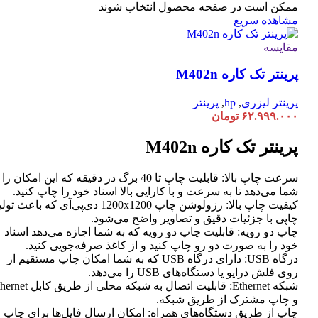
ممکن است در صفحه محصول انتخاب شوند
مشاهده سریع
مقایسه
پرینتر تک کاره M402n
پرینتر لیزری
,
hp
,
پرینتر
۶۲.۹۹۹.۰۰۰
تومان
پرینتر تک کاره M402n
سرعت چاپ بالا: قابلیت چاپ تا 40 برگ در دقیقه که این امکان ر
شما می‌دهد تا به سرعت و با کارایی بالا اسناد خود را چاپ کنید.
کیفیت چاپ بالا: رزولوشن چاپ 1200x1200 دی‌پی‌آی که باعث تو
چاپی با جزئیات دقیق و تصاویر واضح می‌شود.
چاپ دو رویه: قابلیت چاپ دو رویه که به شما اجازه می‌دهد اسناد
خود را به صورت دو رو چاپ کنید و از کاغذ صرفه‌جویی کنید.
درگاه USB: دارای درگاه USB که به شما امکان چاپ مستقیم از
روی فلش درایو یا دستگاه‌های USB را می‌دهد.
شبکه Ethernet: قابلیت اتصال به شبکه محلی از طر
و چاپ مشترک از طریق شبکه.
چاپ از طریق دستگاه‌های همراه: امکان ارسال فایل‌ها برای چاپ ا