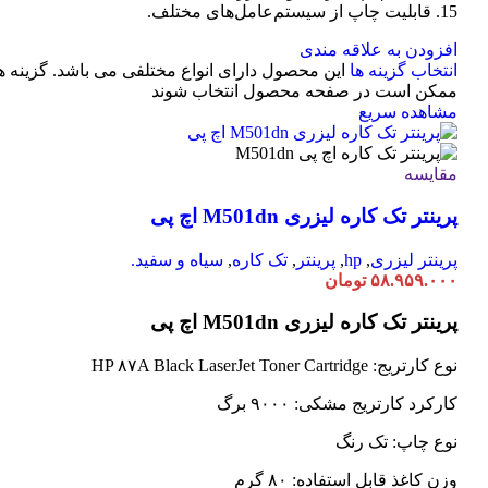
15. قابلیت چاپ از سیستم‌عامل‌های مختلف.
افزودن به علاقه مندی
انتخاب گزینه ها
این محصول دارای انواع مختلفی می باشد. گزینه ه
ممکن است در صفحه محصول انتخاب شوند
مشاهده سریع
مقایسه
پرینتر تک کاره لیزری M501dn اچ پی
پرینتر لیزری
,
hp
,
پرینتر
,
تک کاره
,
سیاه و سفید.
۵۸.۹۵۹.۰۰۰
تومان
پرینتر تک کاره لیزری M501dn اچ پی
نوع کارتریج: HP ۸۷A Black LaserJet Toner Cartridge
کارکرد کارتریج مشکی: ۹۰۰۰ برگ
نوع چاپ: تک رنگ
وزن کاغذ قابل استفاده: ۸۰ گرم