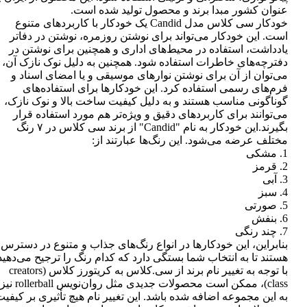
عنوان کشور مبدا برند و محصول تولید شده است.
خودکار سی کلاس مدل Candid یک خودکار با کاربردهای متنوع
است. این خودکار می‌تواند برای نوشتن روزمره، نوشتن در دفاتر
یادداشت، استفاده در محیط‌های اداری و همچنین برای نوشتن در
دفترچه‌های خاطرات استفاده شود. همچنین به دلیل نوک نازک آن،
می‌توان از آن برای نوشتن نوارهای موسیقی و یا امضای اسناد و
فرم‌های رسمی استفاده کرد. این خودکارها برای استفاده‌های
گوناگونی مناسب هستند و به دلیل کیفیت ساخت بالا و نوک نازک،
می‌توانند برای کاربردهای دقیق و ویژه‌تر هم مورد استفاده قرار
بگیرند.این خودکار به نام "Candid" از برند سی کلاس در ۷ رنگ
مختلف عرضه می‌شود. این رنگ‌ها عبارتند از:
1. مشکی
2. قرمز
3. آبی
4. سبز
5. صورتی
6. بنفش
7. چند رنگی
بنابراین، این خودکارها در انواع رنگ‌های جذاب و متنوع در دسترس
هستند تا به انتخاب شما بستگی دارد که کدام رنگ را ترجیح می‌دهید
با توجه به تغییر نام برند از سی.کلاس به کریتورز کلاس (creators
class)، ممکن است محصولات جدیدی مثل روان‌نویس rollerball نیز
به این مجموعه اضافه شده باشد. این تغییر نام هیچ تأثیری بر کیفی