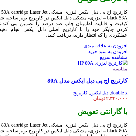
کارتریج اچ پی دبل ایکس لیزری مشکی HP 53A
Jet
cartridge Laser
black 53A – لیزری- مشکی دابل ایکس در کارتریج تونر ساخته ش
کیفیت و قابلیت اطمینان چاپ صد درصد را تضمین می کند.تا
کردن چاپگر خود را با کارتریج اصلی دابل ایکس انجام دهید 
عملکردی را که انتظار دارید، دریافت کنید.
افزودن به علاقه مندی
افزودن به سبد خرید
مشاهده سریع
مقایسه
کارتریج اچ پی دبل ایکس مدل 80A
double x
,
دبل‌ایکس
,
کارتریج
۲.۳۴۰.۰۰۰
تومان
با گارانتی تعویض
کارتریج اچ پی دبل ایکس لیزری مشکی HP 80A
Jet
cartridge Laser
black 80A – لیزری- مشکی دابل ایکس در کارتریج تونر ساخته ش