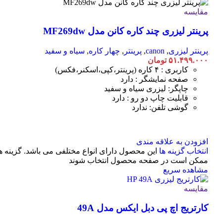
مقایسه
پرینتر لیزری چند کاره کانن مدل MF269dw
پرینتر لیزری
,
canon
,
پرینتر
,
چهار کاره
,
سیاه و سفید
۵۱.۴۹۹.۰۰۰
تومان
کاربری : ۴ کاره (پرینتر،کپی،اسکنر،فکس)
صفحه نمایشگر : دارد
چاپگر: لیزری سیاه و سفید
قابلیت چاپ دو رو : دارد
گوشی تلفن: ندارد
افزودن به علاقه مندی
انتخاب گزینه ها
این محصول دارای انواع مختلفی می باشد. گزینه ه
ممکن است در صفحه محصول انتخاب شوند
مشاهده سریع
مقایسه
کارتریج اچ پی دبل ایکس مدل 49A