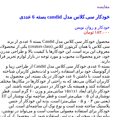
مقایسه
خودکار سی.کلاس مدل candid بسته 6 عددی
خودکار و روان نویس
۱۸۲.۰۰۰
تومان
محصول خودکار سی.کلاس مدل Candid بسته 6 عددی از برند
سی.کلاس یا همان کریتورز کلاس (creators class) یکی از محصو
معروف این برند است. این خودکارها با کیفیت بالا و طراحی مدرن
خود، جزو محصولات محبوب و مورد توجه در بازار لوازم تحریر قرا
دارند.
بسته 6 عددی خودکار سی.کلاس مدل Candid از طراحی زیبا و
ارگونومیک خود برای استفاده راحت و لذت‌بخش کاربران شناخته
شده است. با داشتن 6 عدد خودکار در یک بسته، این محصول به
کاربران امکان می‌دهد که به راحتی از خودکارها در مکان‌ها مختلف
استفاده کنند و همیشه یک خودکار در دسترس داشته باشند. این
خودکار دارای ابعاد ۱۵x۱x۱ سانتی‌متر و وزن ۶۰ گرم است. قطر
نوشتاری آن ۰.۵ میلی‌متر است و قطر ساچمه نوک نوشتار آن EF
(یعنی بین ۰.۴ و ۰.۵ میلی‌متر) است. بدنه این خودکار از جنس
پلاستیک ساخته شده است و نوع نوک آن ساچمه‌ای است. این
خودکار برای استفاده معمولی مناسب است و می‌تواند در نوشتن،
پیانو نوازی، سخنرانی و تزئینی استفاده شود. این محصول از ایران ب