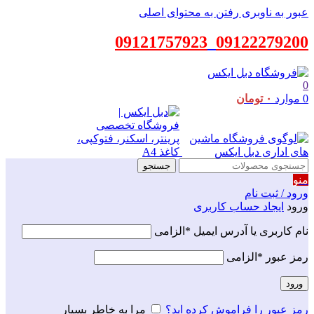
عبور به ناوبری
رفتن به محتوای اصلی
09121757923
_
09122279200
0
0
موارد
۰
تومان
جستجو
منو
ورود / ثبت نام
ورود
ایجاد حساب کاربری
نام کاربری یا آدرس ایمیل
*
الزامی
رمز عبور
*
الزامی
ورود
رمز عبور را فراموش کرده اید؟
مرا به خاطر بسپار