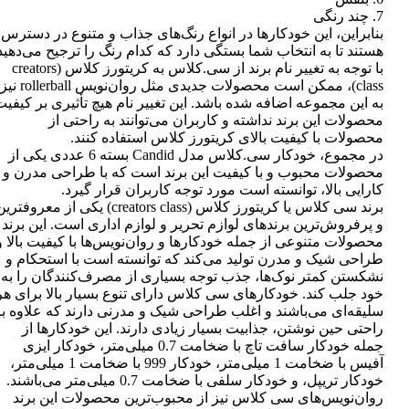
7. چند رنگی
بنابراین، این خودکارها در انواع رنگ‌های جذاب و متنوع در دسترس
هستند تا به انتخاب شما بستگی دارد که کدام رنگ را ترجیح می‌دهید
با توجه به تغییر نام برند از سی.کلاس به کریتورز کلاس (creators
class)، ممکن است محصولات جدیدی مثل روان‌نویس rollerball نیز
به این مجموعه اضافه شده باشد. این تغییر نام هیچ تأثیری بر کیفی
محصولات این برند نداشته و کاربران می‌توانند به راحتی از
محصولات با کیفیت بالای کریتورز کلاس استفاده کنند.
در مجموع، خودکار سی.کلاس مدل Candid بسته 6 عددی یکی از
محصولات محبوب و با کیفیت این برند است که با طراحی مدرن و
کارایی بالا، توانسته است مورد توجه کاربران قرار گیرد.
برند سی کلاس یا کریتورز کلاس (creators class) یکی از معروفتر
و پرفروش‌ترین برندهای لوازم تحریر و لوازم اداری است. این برند
محصولات متنوعی از جمله خودکارها و روان‌نویس‌ها با کیفیت بالا و
طراحی شیک و مدرن تولید می‌کند که توانسته است با استحکام و
نشکستن کمتر نوک‌ها، جذب توجه بسیاری از مصرف‌کنندگان را به
خود جلب کند. خودکارهای سی کلاس دارای تنوع بسیار بالا برای هر
سلیقه‌ای می‌باشند و اغلب طراحی شیک و مدرنی دارند که علاوه بر
راحتی حین نوشتن، جذابیت بسیار زیادی دارند. این خودکارها از
جمله خودکار سافت تاچ با ضخامت 0.7 میلی‌متر، خودکار ایزی
آفیس با ضخامت 1 میلی‌متر، خودکار 999 با ضخامت 1 میلی‌متر،
خودکار تریپل، و خودکار سلفی با ضخامت 0.7 میلی‌متر می‌باشند.
روان‌نویس‌های سی کلاس نیز از محبوب‌ترین محصولات این برند