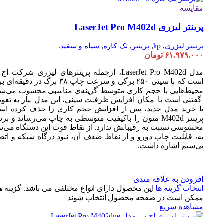
مقایسه
پرینتر لیزری LaserJet Pro M402d
پرینتر لیزری
,
hp
,
پرینتر
,
تک کاره
,
سیاه و سفید.
۶۱.۹۷۹.۰۰۰
تومان
مدل LaserJet Pro M402d، ازجمله پرینترهای لیزری شرکت ا
است که با سینی ۲۵۰ برگی و سرعت چاپ ۳۸ برگ در دقیقه
محیط‌هایی با حجم کاری متوسط گزینه‌ی مناسبی محسوب می‌شو
گفتنی است با امکان افزایش ظرفیت سینی، این مدل نیاز به تعو
یا خرید مدل جدید، پس از افزایش حجم کاری را حذف کرده اس
پرینتر M402d متون را باکیفیت متوسطی به چاپ می‌رساند و بر
محسوسی نسبت به رقیبانش ندارد. از نقاط قوت این دستگاه می‌تو
به، قابلیت چاپ دورو و از نقاط ضعف آن، نبود درگاه شبکه و اتص
بی‌سیم اشاره داشت.
افزودن به علاقه مندی
انتخاب گزینه ها
این محصول دارای انواع مختلفی می باشد. گزینه ه
ممکن است در صفحه محصول انتخاب شوند
مشاهده سریع