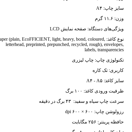
سایز چاپ: A۴
وزن: ۱۱.۶ گرم
ویژگی‌های دستگاه: صفحه نمایش LCD
نوع کاغذ: Paper (plain, EcoFFICIENT, light, heavy, bond, coloured
letterhead, preprinted, prepunched, recycled, rough), envelopes,
labels, transparencies
تکنولوژی چاپ: چاپ لیزری
کاربری: تک کاره
سایز کاغذ: A۴ - A۵
ظرفیت ورودی کاغذ: ۱۰۰ برگ
سرعت چاپ سیاه و سفید: ۴۳ برگ در دقیقه
رزولوشن چاپ: ۶۰۰ × ۶۰۰ dpi
حافظه پرینتر: ۲۵۶ مگابایت