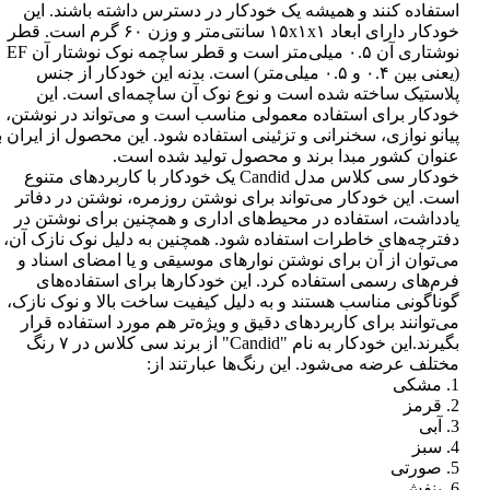
استفاده کنند و همیشه یک خودکار در دسترس داشته باشند. این
خودکار دارای ابعاد ۱۵x۱x۱ سانتی‌متر و وزن ۶۰ گرم است. قطر
نوشتاری آن ۰.۵ میلی‌متر است و قطر ساچمه نوک نوشتار آن EF
(یعنی بین ۰.۴ و ۰.۵ میلی‌متر) است. بدنه این خودکار از جنس
پلاستیک ساخته شده است و نوع نوک آن ساچمه‌ای است. این
خودکار برای استفاده معمولی مناسب است و می‌تواند در نوشتن،
پیانو نوازی، سخنرانی و تزئینی استفاده شود. این محصول از ایران ب
عنوان کشور مبدا برند و محصول تولید شده است.
خودکار سی کلاس مدل Candid یک خودکار با کاربردهای متنوع
است. این خودکار می‌تواند برای نوشتن روزمره، نوشتن در دفاتر
یادداشت، استفاده در محیط‌های اداری و همچنین برای نوشتن در
دفترچه‌های خاطرات استفاده شود. همچنین به دلیل نوک نازک آن،
می‌توان از آن برای نوشتن نوارهای موسیقی و یا امضای اسناد و
فرم‌های رسمی استفاده کرد. این خودکارها برای استفاده‌های
گوناگونی مناسب هستند و به دلیل کیفیت ساخت بالا و نوک نازک،
می‌توانند برای کاربردهای دقیق و ویژه‌تر هم مورد استفاده قرار
بگیرند.این خودکار به نام "Candid" از برند سی کلاس در ۷ رنگ
مختلف عرضه می‌شود. این رنگ‌ها عبارتند از:
1. مشکی
2. قرمز
3. آبی
4. سبز
5. صورتی
6. بنفش