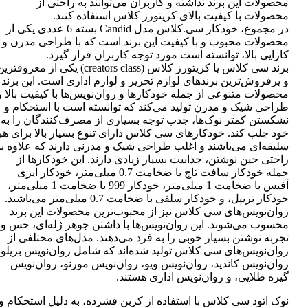
محصولات این برند نداشته و کاربران می‌توانند به راحتی از
محصولات با کیفیت بالای کریتورز کلاس استفاده کنند.
در مجموع، خودکار سی.کلاس مدل Candid بسته 6 عددی یکی از
محصولات محبوب و با کیفیت این برند است که با طراحی مدرن و
کارایی بالا، توانسته است مورد توجه کاربران قرار گیرد.
برند سی کلاس یا کریتورز کلاس (creators class) یکی از معروفتر
و پرفروش‌ترین برندهای لوازم تحریر و لوازم اداری است. این برند
محصولات متنوعی از جمله خودکارها و روان‌نویس‌ها با کیفیت بالا و
طراحی شیک و مدرن تولید می‌کند که توانسته است با استحکام و
نشکستن کمتر نوک‌ها، جذب توجه بسیاری از مصرف‌کنندگان را به
خود جلب کند. خودکارهای سی کلاس دارای تنوع بسیار بالا برای هر
سلیقه‌ای می‌باشند و اغلب طراحی شیک و مدرنی دارند که علاوه بر
راحتی حین نوشتن، جذابیت بسیار زیادی دارند. این خودکارها از
جمله خودکار سافت تاچ با ضخامت 0.7 میلی‌متر، خودکار ایزی
آفیس با ضخامت 1 میلی‌متر، خودکار 999 با ضخامت 1 میلی‌متر،
خودکار تریپل، و خودکار سلفی با ضخامت 0.7 میلی‌متر می‌باشند.
روان‌نویس‌های سی کلاس نیز از محبوب‌ترین محصولات این برند
محسوب می‌شوند. این روان‌نویس‌ها با داشتن جوهر ژله‌ای، حس و
تجربه نوشتن بسیار خوبی را به فرد می‌دهند. مدل‌های مختلفی از
روان‌نویس‌های سی کلاس تولید شده‌اند که شامل روان‌نویس بریلو،
روان‌نویس کاندید، روان‌نویس ویو، روان‌نویس مورنو، روان‌نویس
گیره طلایی، و روان‌نویس اداری هستند.
نوک اتود سی کلاس با استفاده از کربن فشرده، به دلیل استحکام و