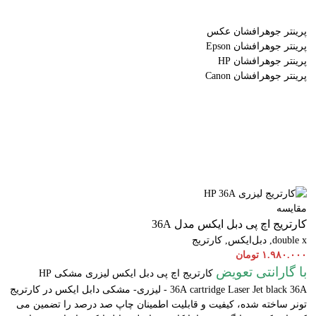
پرینتر جوهرافشان عکس
پرینتر جوهرافشان Epson
پرینتر جوهرافشان HP
پرینتر جوهرافشان Canon
مقایسه
کارتریج اچ پی دبل ایکس مدل 36A
double x
,
دبل‌ایکس
,
کارتریج
۱.۹۸۰.۰۰۰
تومان
با گارانتی تعویض
کارتریج اچ پی دبل ایکس لیزری مشکی HP
cartridge Laser
36A
Jet black 36A - لیزری- مشکی دابل ایکس در کارتریج
تونر ساخته شده، کیفیت و قابلیت اطمینان چاپ صد درصد را تضمین می