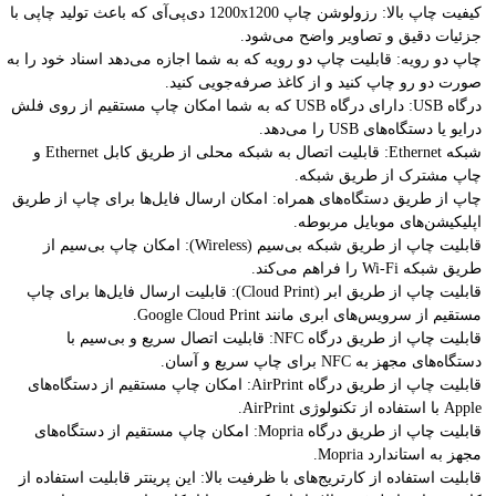
کیفیت چاپ بالا: رزولوشن چاپ 1200x1200 دی‌پی‌آی که باعث تولید چاپی با
جزئیات دقیق و تصاویر واضح می‌شود.
چاپ دو رویه: قابلیت چاپ دو رویه که به شما اجازه می‌دهد اسناد خود را به
صورت دو رو چاپ کنید و از کاغذ صرفه‌جویی کنید.
درگاه USB: دارای درگاه USB که به شما امکان چاپ مستقیم از روی فلش
درایو یا دستگاه‌های USB را می‌دهد.
شبکه Ethernet: قابلیت اتصال به شبکه محلی از طریق کابل Ethernet و
چاپ مشترک از طریق شبکه.
چاپ از طریق دستگاه‌های همراه: امکان ارسال فایل‌ها برای چاپ از طریق
اپلیکیشن‌های موبایل مربوطه.
قابلیت چاپ از طریق شبکه بی‌سیم (Wireless): امکان چاپ بی‌سیم از
طریق شبکه Wi-Fi را فراهم می‌کند.
قابلیت چاپ از طریق ابر (Cloud Print): قابلیت ارسال فایل‌ها برای چاپ
مستقیم از سرویس‌های ابری مانند Google Cloud Print.
قابلیت چاپ از طریق درگاه NFC: قابلیت اتصال سریع و بی‌سیم با
دستگاه‌های مجهز به NFC برای چاپ سریع و آسان.
قابلیت چاپ از طریق درگاه AirPrint: امکان چاپ مستقیم از دستگاه‌های
Apple با استفاده از تکنولوژی AirPrint.
قابلیت چاپ از طریق درگاه Mopria: امکان چاپ مستقیم از دستگاه‌های
مجهز به استاندارد Mopria.
قابلیت استفاده از کارتریج‌های با ظرفیت بالا: این پرینتر قابلیت استفاده از