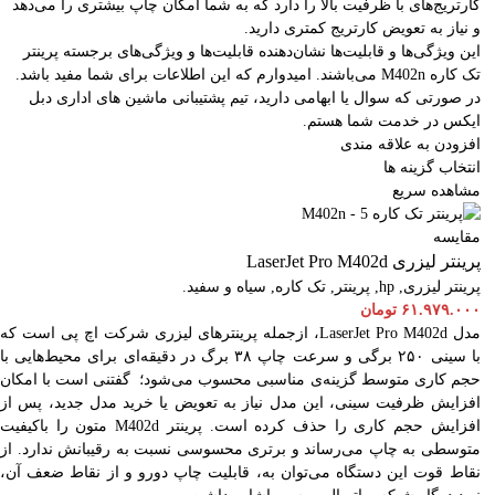
کارتریج‌های با ظرفیت بالا را دارد که به شما امکان چاپ بیشتری را می‌دهد
و نیاز به تعویض کارتریج کمتری دارید.
این ویژگی‌ها و قابلیت‌ها نشان‌دهنده قابلیت‌ها و ویژگی‌های برجسته پرینتر
تک کاره M402n می‌باشند. امیدوارم که این اطلاعات برای شما مفید باشد.
در صورتی که سوال یا ابهامی دارید، تیم پشتیبانی ماشین های اداری دبل
ایکس در خدمت شما هستم.
افزودن به علاقه مندی
انتخاب گزینه ها
مشاهده سریع
مقایسه
پرینتر لیزری LaserJet Pro M402d
پرینتر لیزری
,
hp
,
پرینتر
,
تک کاره
,
سیاه و سفید.
۶۱.۹۷۹.۰۰۰
تومان
مدل LaserJet Pro M402d، ازجمله پرینترهای لیزری شرکت اچ پی است که
با سینی ۲۵۰ برگی و سرعت چاپ ۳۸ برگ در دقیقه‌ای برای محیط‌هایی با
حجم کاری متوسط گزینه‌ی مناسبی محسوب می‌شود؛ گفتنی است با امکان
افزایش ظرفیت سینی، این مدل نیاز به تعویض یا خرید مدل جدید، پس از
افزایش حجم کاری را حذف کرده است. پرینتر M402d متون را باکیفیت
متوسطی به چاپ می‌رساند و برتری محسوسی نسبت به رقیبانش ندارد. از
نقاط قوت این دستگاه می‌توان به، قابلیت چاپ دورو و از نقاط ضعف آن،