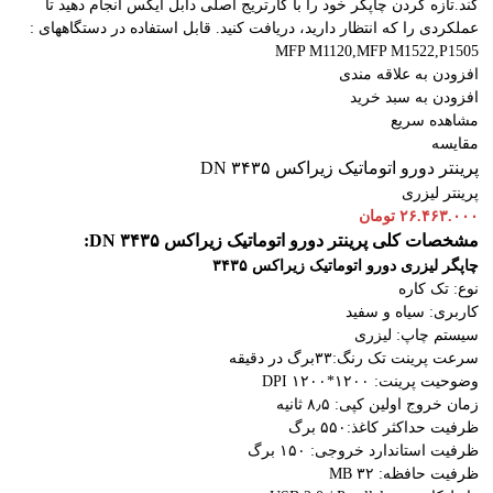
کند.تازه کردن چاپگر خود را با کارتریج اصلی دابل ایکس انجام دهید تا
عملکردی را که انتظار دارید، دریافت کنید. قابل استفاده در دستگاههای :
MFP M1120,MFP M1522,P1505
افزودن به علاقه مندی
افزودن به سبد خرید
مشاهده سریع
مقایسه
پرینتر دورو اتوماتیک زیراکس DN ۳۴۳۵
پرینتر لیزری
۲۶.۴۶۳.۰۰۰
تومان
مشخصات کلی پرینتر دورو اتوماتیک زیراکس DN ۳۴۳۵:
چاپگر لیزری دورو اتوماتیک
زیراکس ۳۴۳۵
نوع: تک کاره
کاربری: سیاه و سفید
سیستم چاپ: لیزری
سرعت پرینت تک رنگ:۳۳برگ در دقیقه
وضوحیت پرینت: ۱۲۰۰*۱۲۰۰ DPI
زمان خروج اولین کپی: ۸٫۵ ثانیه
ظرفیت حداکثر کاغذ:۵۵۰ برگ
ظرفیت استاندارد خروجی: ۱۵۰ برگ
ظرفیت حافظه: ۳۲ MB