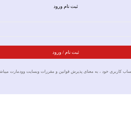
ثبت نام ورود
ثبت نام / ورود
 کاربری خود ، به معنای پذیرش قوانین و مقررات وبسایت وودمارت میباشد. us_term_condion