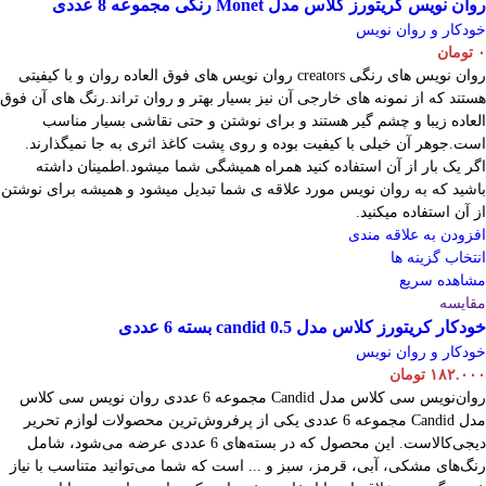
روان نویس کریتورز کلاس مدل Monet رنگی مجموعه 8 عددی
خودکار و روان نویس
۰
تومان
روان نویس های رنگی creators روان نویس های فوق العاده روان و با کیفیتی
هستند که از نمونه های خارجی آن نیز بسیار بهتر و روان تراند.رنگ های آن فوق
العاده زیبا و چشم گیر هستند و برای نوشتن و حتی نقاشی بسیار مناسب
است.جوهر آن خیلی با کیفیت بوده و روی پشت کاغذ اثری به جا نمیگذارند.
اگر یک بار از آن استفاده کنید همراه همیشگی شما میشود.اطمینان داشته
باشید که به روان نویس مورد علاقه ی شما تبدیل میشود و همیشه برای نوشتن
از آن استفاده میکنید.
افزودن به علاقه مندی
انتخاب گزینه ها
مشاهده سریع
مقایسه
خودکار کریتورز کلاس مدل candid 0.5 بسته 6 عددی
خودکار و روان نویس
۱۸۲.۰۰۰
تومان
روان‌نویس سی کلاس مدل Candid مجموعه 6 عددی روان نویس سی کلاس
مدل Candid مجموعه 6 عددی یکی از پرفروش‌ترین محصولات لوازم تحریر
دیجی‌کالاست. این محصول که در بسته‌های 6 عددی عرضه می‌شود، شامل
رنگ‌های مشکی، آبی، قرمز، سبز و ... است که شما می‌توانید متناسب با نیاز