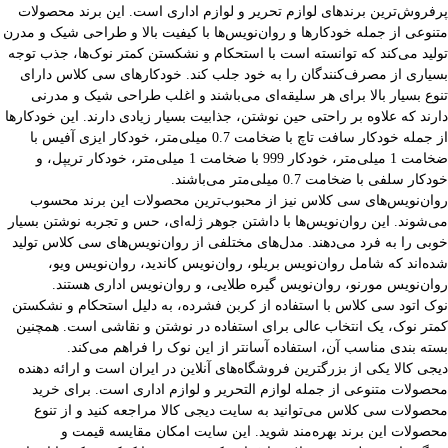
پرفروش‌ترین برندهای لوازم تحریر و لوازم اداری است. این برند محصولات
متنوعی از جمله خودکارها و روان‌نویس‌ها با کیفیت بالا و طراحی شیک و مدرن
تولید می‌کند که توانسته است با استحکام و نشکستن کمتر نوک‌ها، جذب توجه
بسیاری از مصرف‌کنندگان را به خود جلب کند. خودکارهای سی کلاس دارای
تنوع بسیار بالا برای هر سلیقه‌ای می‌باشند و اغلب طراحی شیک و مدرنی
دارند که علاوه بر راحتی حین نوشتن، جذابیت بسیار زیادی دارند. این خودکارها
از جمله خودکار سافت تاچ با ضخامت 0.7 میلی‌متر، خودکار ایزی آفیس با
ضخامت 1 میلی‌متر، خودکار 999 با ضخامت 1 میلی‌متر، خودکار تریپل، و
خودکار سلفی با ضخامت 0.7 میلی‌متر می‌باشند.
روان‌نویس‌های سی کلاس نیز از محبوب‌ترین محصولات این برند محسوب
می‌شوند. این روان‌نویس‌ها با داشتن جوهر ژله‌ای، حس و تجربه نوشتن بسیار
خوبی را به فرد می‌دهند. مدل‌های مختلفی از روان‌نویس‌های سی کلاس تولید
شده‌اند که شامل روان‌نویس بریلو، روان‌نویس کاندید، روان‌نویس ویو،
روان‌نویس مورنو، روان‌نویس گیره طلایی، و روان‌نویس اداری هستند.
نوک اتود سی کلاس با استفاده از کربن فشرده، به دلیل استحکام و نشکستن
کمتر نوک، یک انتخاب عالی برای استفاده در نوشتن و نقاشی است. همچنین
بسته بندی مناسب آن، استفاده آسانتر از این نوک را فراهم می‌کند.
دیجی کالا یکی از بزرگترین فروشگاه‌های آنلاین در ایران است و ارائه دهنده
محصولات متنوعی از جمله لوازم التحریر و لوازم اداری است. برای خرید
محصولات سی کلاس می‌توانید به سایت دیجی کالا مراجعه کنید و از تنوع
محصولات این برند بهره‌مند شوید. این سایت امکان مقایسه قیمت و