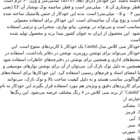
داشته باشند. این خودکار دارای ابعاد ۱۵x۱x۱ سانتی‌متر و وزن ۶۰ گرم است.
قطر نوشتاری آن ۰.۵ میلی‌متر است و قطر ساچمه نوک نوشتار آن EF (یعنی
بین ۰.۴ و ۰.۵ میلی‌متر) است. بدنه این خودکار از جنس پلاستیک ساخته شده
است و نوع نوک آن ساچمه‌ای است. این خودکار برای استفاده معمولی
مناسب است و می‌تواند در نوشتن، پیانو نوازی، سخنرانی و تزئینی استفاده
شود. این محصول از ایران به عنوان کشور مبدا برند و محصول تولید شده
است.
خودکار سی کلاس مدل Candid یک خودکار با کاربردهای متنوع است. این
خودکار می‌تواند برای نوشتن روزمره، نوشتن در دفاتر یادداشت، استفاده در
محیط‌های اداری و همچنین برای نوشتن در دفترچه‌های خاطرات استفاده شود.
همچنین به دلیل نوک نازک آن، می‌توان از آن برای نوشتن نوارهای موسیقی و
یا امضای اسناد و فرم‌های رسمی استفاده کرد. این خودکارها برای استفاده‌های
گوناگونی مناسب هستند و به دلیل کیفیت ساخت بالا و نوک نازک، می‌توانند
برای کاربردهای دقیق و ویژه‌تر هم مورد استفاده قرار بگیرند.این خودکار به نام
"Candid" از برند سی کلاس در ۷ رنگ مختلف عرضه می‌شود. این رنگ‌ها
عبارتند از:
1. مشکی
2. قرمز
3. آبی
4. سبز
5. صورتی
6. بنفش