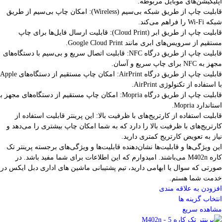
اپلیکیشن‌های موبایل مربوطه.
قابلیت چاپ از طریق شبکه بی‌سیم (Wireless): امکان چاپ بی‌سیم از طریق
شبکه Wi-Fi را فراهم می‌کند.
قابلیت چاپ از طریق ابر (Cloud Print): قابلیت ارسال فایل‌ها برای چاپ
مستقیم از سرویس‌های ابری مانند Google Cloud Print.
قابلیت چاپ از طریق درگاه NFC: قابلیت اتصال سریع و بی‌سیم با دستگاه‌های
مجهز به NFC برای چاپ سریع و آسان.
قابلیت چاپ از طریق درگاه AirPrint: امکان چاپ مستقیم از دستگاه‌های Apple
با استفاده از تکنولوژی AirPrint.
قابلیت چاپ از طریق درگاه Mopria: امکان چاپ مستقیم از دستگاه‌های مجهز ب
استاندارد Mopria.
قابلیت استفاده از کارتریج‌های با ظرفیت بالا: این پرینتر قابلیت استفاده از
کارتریج‌های با ظرفیت بالا را دارد که به شما امکان چاپ بیشتری را می‌دهد و
نیاز به تعویض کارتریج کمتری دارید.
این ویژگی‌ها و قابلیت‌ها نشان‌دهنده قابلیت‌ها و ویژگی‌های برجسته پرینتر تک
کاره M402n می‌باشند. امیدوارم که این اطلاعات برای شما مفید باشد. در
صورتی که سوال یا ابهامی دارید، تیم پشتیبانی ماشین های اداری دبل ایکس در
خدمت شما هستم.
افزودن به علاقه مندی
انتخاب گزینه ها
مشاهده سریع