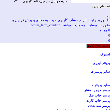
شماره موبایل ، ایمیل، نام کاربری...
ثبت نام / ورود
ورود و ثبت نام در حساب کاربری خود ، به معنای پذیرش قوانین و
مقررات وبسایت وودمارت میباشد. wplus_term_condion
0
موارد
0
0
دسته بندی کالاها
استوک
پرینتر لیزری
سایر پرینتر ها
سایر پرینتر ها
پرینتر جوهر افشان
پرینتر چاپ چک
پرینتر چاپ کارت
پرینتر سه بعدی