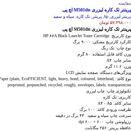
مقایسه
پرینتر تک کاره لیزری M501dn اچ پی
پرینتر لیزری
,
hp
,
پرینتر
,
تک کاره
,
سیاه و سفید.
۵۷.۴۹۸.۰۰۰
تومان
پرینتر تک کاره لیزری M501dn اچ پی
نوع کارتریج: HP ۸۷A Black LaserJet Toner Cartridge
کارکرد کارتریج مشکی: ۹۰۰۰ برگ
نوع چاپ: تک رنگ
وزن کاغذ قابل استفاده: ۸۰ گرم
سایز چاپ: A۴
وزن: ۱۱.۶ گرم
ویژگی‌های دستگاه: صفحه نمایش LCD
نوع کاغذ: Paper (plain, EcoFFICIENT, light, heavy, bond, coloured, letterhead,
preprinted, prepunched, recycled, rough), envelopes, labels, transparencies
تکنولوژی چاپ: چاپ لیزری
کاربری: تک کاره
سایز کاغذ: A۴ - A۵
ظرفیت ورودی کاغذ: ۱۰۰ برگ
سرعت چاپ سیاه و سفید: ۴۳ برگ در دقیقه
رزولوشن چاپ: ۶۰۰ × ۶۰۰ dpi
حافظه پرینتر: ۲۵۶ مگابایت