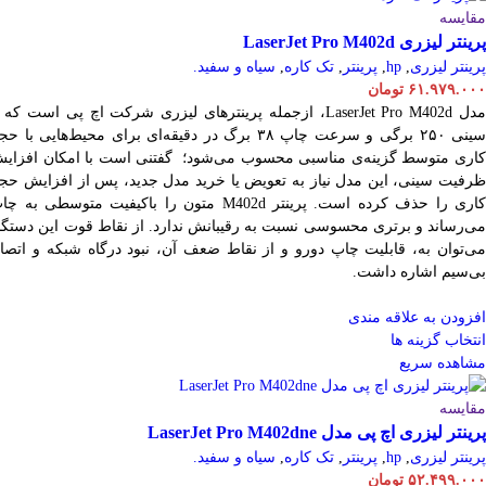
مقایسه
پرینتر لیزری LaserJet Pro M402d
پرینتر لیزری
,
hp
,
پرینتر
,
تک کاره
,
سیاه و سفید.
۶۱.۹۷۹.۰۰۰
تومان
مدل LaserJet Pro M402d، ازجمله پرینترهای لیزری شرکت اچ پی است که 
سینی ۲۵۰ برگی و سرعت چاپ ۳۸ برگ در دقیقه‌ای برای محیط‌هایی با ح
کاری متوسط گزینه‌ی مناسبی محسوب می‌شود؛ گفتنی است با امکان افزای
ظرفیت سینی، این مدل نیاز به تعویض یا خرید مدل جدید، پس از افزایش حج
کاری را حذف کرده است. پرینتر M402d متون را باکیفیت متوسطی به چ
می‌رساند و برتری محسوسی نسبت به رقیبانش ندارد. از نقاط قوت این دستگا
می‌توان به، قابلیت چاپ دورو و از نقاط ضعف آن، نبود درگاه شبکه و اتصا
بی‌سیم اشاره داشت.
افزودن به علاقه مندی
انتخاب گزینه ها
مشاهده سریع
مقایسه
پرینتر لیزری اچ پی مدل LaserJet Pro M402dne
پرینتر لیزری
,
hp
,
پرینتر
,
تک کاره
,
سیاه و سفید.
۵۲.۴۹۹.۰۰۰
تومان