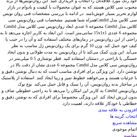
خود رنگ مورد علاقه‌تان را انتخاب و خریداری کنید. این روان‌نویس‌ها از برند
محبوب سی کلاس هستند که به عنوان محصولات با کیفیت و بادوام در بازار
لوازم تحریر بسیار خوش‌نامند. در ادامه با بررسی مشخصات فنی روان نویس
سی کلاس مدل Candidهمراه شما هستیم. مشخصات فنی روان‌نویس سی
کلاس مدل Candid مجموعه 6 عددی ابعاد روان‌نویس سی کلاس مدل Candid
مجموعه 6 عددی 15x1x1 سانتی‌متر است. این ابعاد به کاربر اجازه می‌دهد تا به
راحتی از این روان‌نویس در زمان‌های مختلف استفاده کند و آن را در جیب یا
کیف خود حمل کند. وزن 10 گرم برای یک روان‌نویس ژل مناسب به نظر
می‌آید. این وزن کمک می‌کند تا از روان‌نویس به مدت طولانی و بدون ایجاد
خستگی یا ناراحتی در دستتان استفاده کنید. قطر نوشتاری 0.5 میلی‌متر در
روان‌نویس سی کلاس مدل Candid مجموعه 6 عددی نشان از دقت بالا در
نوشتن دارد. این ویژگی برای افرادی مناسب است که به دنبال نوشتن دقیق و
با جزئیات هستند و می‌خواهند خطوط تمیز و زیبا ایجاد کنند. استفاده از پلاستیک
در ساختار بدنه روان‌نویس، آن را سبک و قابل حمل می‌کند. نوع نوک
روان‌نویس Candid به کاربر این امکان را می‌دهد تا به راحتی خطوطی صاف و
بدون لرزش ایجاد کند. این ویژگی مخصوصاً برای افرادی که به نوشتن دقیق و
خطاطی با خودکار علاقه دارند، اهمیت دارد.
افزودن به علاقه مندی
انتخاب گزینه ها
مشاهده سریع
اتمام موجودی
مقایسه