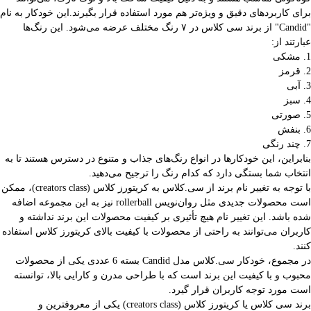
برای کاربردهای دقیق و ویژه‌تر هم مورد استفاده قرار بگیرند.این خودکار به نام
"Candid" از برند سی کلاس در ۷ رنگ مختلف عرضه می‌شود. این رنگ‌ها
عبارتند از:
1. مشکی
2. قرمز
3. آبی
4. سبز
5. صورتی
6. بنفش
7. چند رنگی
بنابراین، این خودکارها در انواع رنگ‌های جذاب و متنوع در دسترس هستند تا به
انتخاب شما بستگی دارد که کدام رنگ را ترجیح می‌دهید.
با توجه به تغییر نام برند از سی.کلاس به کریتورز کلاس (creators class)، ممکن
است محصولات جدیدی مثل روان‌نویس rollerball نیز به این مجموعه اضافه
شده باشد. این تغییر نام هیچ تأثیری بر کیفیت محصولات این برند نداشته و
کاربران می‌توانند به راحتی از محصولات با کیفیت بالای کریتورز کلاس استفاده
کنند.
در مجموع، خودکار سی.کلاس مدل Candid بسته 6 عددی یکی از محصولات
محبوب و با کیفیت این برند است که با طراحی مدرن و کارایی بالا، توانسته
است مورد توجه کاربران قرار گیرد.
برند سی کلاس یا کریتورز کلاس (creators class) یکی از معروفترین و