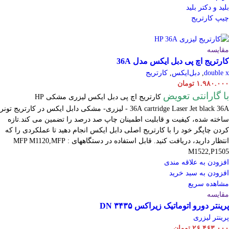
بلید و دکتر بلید
چیپ کارتریج
مقایسه
کارتریج اچ پی دبل ایکس مدل 36A
double x
,
دبل‌ایکس
,
کارتریج
۱.۹۸۰.۰۰۰
تومان
با گارانتی تعویض
کارتریج اچ پی دبل ایکس لیزری مشکی HP
cartridge Laser
36A
Jet black 36A - لیزری- مشکی دابل ایکس در کارتریج تونر
ساخته شده، کیفیت و قابلیت اطمینان چاپ صد درصد را تضمین می کند.تازه
کردن چاپگر خود را با کارتریج اصلی دابل ایکس انجام دهید تا عملکردی را که
انتظار دارید، دریافت کنید. قابل استفاده در دستگاههای : MFP M1120,MFP
M1522,P1505
افزودن به علاقه مندی
افزودن به سبد خرید
مشاهده سریع
مقایسه
پرینتر دورو اتوماتیک زیراکس DN ۳۴۳۵
پرینتر لیزری
۲۶.۴۶۳.۰۰۰
تومان