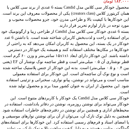
۱۸۲.۰۰۰
تومان
محصول خودکار سی.کلاس مدل Candid بسته 6 عددی از برند سی.کلاس یا
همان کریتورز کلاس (creators class) یکی از محصولات معروف این برند است.
این خودکارها با کیفیت بالا و طراحی مدرن خود، جزو محصولات محبوب و
مورد توجه در بازار لوازم تحریر قرار دارند.
بسته 6 عددی خودکار سی.کلاس مدل Candid از طراحی زیبا و ارگونومیک خود
برای استفاده راحت و لذت‌بخش کاربران شناخته شده است. با داشتن 6 عدد
خودکار در یک بسته، این محصول به کاربران امکان می‌دهد که به راحتی از
خودکارها در مکان‌ها مختلف استفاده کنند و همیشه یک خودکار در دسترس
داشته باشند. این خودکار دارای ابعاد ۱۵x۱x۱ سانتی‌متر و وزن ۶۰ گرم است.
قطر نوشتاری آن ۰.۵ میلی‌متر است و قطر ساچمه نوک نوشتار آن EF (یعنی
بین ۰.۴ و ۰.۵ میلی‌متر) است. بدنه این خودکار از جنس پلاستیک ساخته شده
است و نوع نوک آن ساچمه‌ای است. این خودکار برای استفاده معمولی
مناسب است و می‌تواند در نوشتن، پیانو نوازی، سخنرانی و تزئینی استفاده
شود. این محصول از ایران به عنوان کشور مبدا برند و محصول تولید شده
است.
خودکار سی کلاس مدل Candid یک خودکار با کاربردهای متنوع است. این
خودکار می‌تواند برای نوشتن روزمره، نوشتن در دفاتر یادداشت، استفاده در
محیط‌های اداری و همچنین برای نوشتن در دفترچه‌های خاطرات استفاده شود.
همچنین به دلیل نوک نازک آن، می‌توان از آن برای نوشتن نوارهای موسیقی و
یا امضای اسناد و فرم‌های رسمی استفاده کرد. این خودکارها برای استفاده‌های
گوناگونی مناسب هستند و به دلیل کیفیت ساخت بالا و نوک نازک، می‌توانند