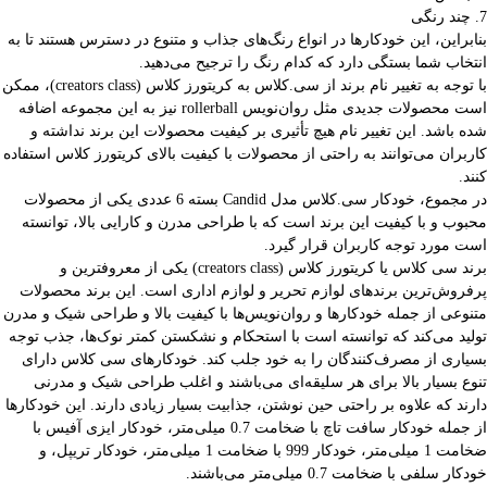
7. چند رنگی
بنابراین، این خودکارها در انواع رنگ‌های جذاب و متنوع در دسترس هستند تا به
انتخاب شما بستگی دارد که کدام رنگ را ترجیح می‌دهید.
با توجه به تغییر نام برند از سی.کلاس به کریتورز کلاس (creators class)، ممکن
است محصولات جدیدی مثل روان‌نویس rollerball نیز به این مجموعه اضافه
شده باشد. این تغییر نام هیچ تأثیری بر کیفیت محصولات این برند نداشته و
کاربران می‌توانند به راحتی از محصولات با کیفیت بالای کریتورز کلاس استفاده
کنند.
در مجموع، خودکار سی.کلاس مدل Candid بسته 6 عددی یکی از محصولات
محبوب و با کیفیت این برند است که با طراحی مدرن و کارایی بالا، توانسته
است مورد توجه کاربران قرار گیرد.
برند سی کلاس یا کریتورز کلاس (creators class) یکی از معروفترین و
پرفروش‌ترین برندهای لوازم تحریر و لوازم اداری است. این برند محصولات
متنوعی از جمله خودکارها و روان‌نویس‌ها با کیفیت بالا و طراحی شیک و مدرن
تولید می‌کند که توانسته است با استحکام و نشکستن کمتر نوک‌ها، جذب توجه
بسیاری از مصرف‌کنندگان را به خود جلب کند. خودکارهای سی کلاس دارای
تنوع بسیار بالا برای هر سلیقه‌ای می‌باشند و اغلب طراحی شیک و مدرنی
دارند که علاوه بر راحتی حین نوشتن، جذابیت بسیار زیادی دارند. این خودکارها
از جمله خودکار سافت تاچ با ضخامت 0.7 میلی‌متر، خودکار ایزی آفیس با
ضخامت 1 میلی‌متر، خودکار 999 با ضخامت 1 میلی‌متر، خودکار تریپل، و
خودکار سلفی با ضخامت 0.7 میلی‌متر می‌باشند.