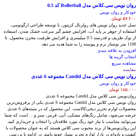
روان نویس سی.کلاس مدل Rollerball کد 0.5
خودکار و روان نویس
۵۷.۲۰۰
تومان
نسل جدید روان نویس های رولربال کریتوز، با توسعه طراحی ارگونومی،
استفاده از جوهر بر پایه آب، افزایش چشم گیر سرعت خشک شدن، استفاده
از نوک ظریف و قدرتمند 0.5 میلیمتری و افزایش ظرفیت مخزن محصول، تا
1100 متر نوشتار نرم و پیوسته را به شما هدیه می دهد.
افزودن به علاقه مندی
انتخاب گزینه ها
مشاهده سریع
مقایسه
روان نویس سی کلاس مدل Candid مجموعه 6 عددی
خودکار و روان نویس
۱۸۵.۰۰۰
تومان
روان‌نویس سی کلاس مدل Candid مجموعه 6 عددی
روان نویس سی کلاس مدل Candid مجموعه 6 عددی یکی از پرفروش‌ترین
محصولات لوازم تحریر دیجی‌کالاست. این محصول که در بسته‌های 6 عددی
عرضه می‌شود، شامل رنگ‌های مشکی، آبی، قرمز، سبز و ... است که شما
می‌توانید متناسب با نیاز خود رنگ مورد علاقه‌تان را انتخاب و خریداری کنید.
این روان‌نویس‌ها از برند محبوب سی کلاس هستند که به عنوان محصولات با
کیفیت و بادوام در بازار لوازم تحریر بسیار خوش‌نامند. در ادامه با بررسی