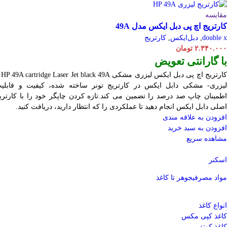
مقایسه
کارتریج اچ پی دبل ایکس مدل 49A
double x
,
دبل‌ایکس
,
کارتریج
۲.۳۴۰.۰۰۰
تومان
با گارانتی تعویض
ارتریج اچ پی دبل ایکس لیزری مشکی HP 49A
cartridge Laser
A –
لیزری- مشکی دابل ایکس در کارتریج تونر ساخته شده، کیفیت و قابلی
اطمینان چاپ صد درصد را تضمین می کند.تازه کردن چاپگر خود را با کارتری
اصلی دابل ایکس انجام دهید تا عملکردی را که انتظار دارید، دریافت کنید.
افزودن به علاقه مندی
افزودن به سبد خرید
مشاهده سریع
اسکنر
مواد مصرفی
جوهر تا کاغذ
انواع کاغذ
کاغذ کپی مکس
کاغذ کوتد