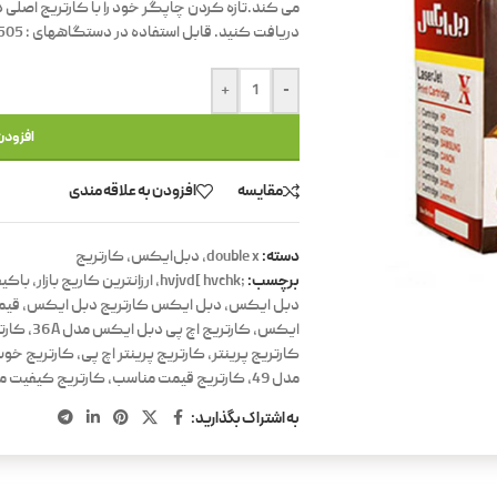
می کند.تازه کردن چاپگر خود را با کارتریج اصلی د
ها
دریافت کنید. قابل استفاده در دستگاههای : MFP M1120,MFP M1522,P1505
نو
خی
نم
+
-
اگ
شم
افزودن
نو
بر
مقایسه
افزودن به علاقه مندی
کاترهای اداری و هنری تنوع زیادی دارند؛ اما و
صحبت از قدرت، زیبایی و کیفیت ساخت می‌ش
دسته:
double x
,
دبل‌ایکس
,
کارتریج
کاتر
برچسب:
;hvjvd[ hvchk
,
ارزانترین کاریج بازار
,
باکیف
یکی از بهترین گزینه‌ها در بازار است. این کات
دبل ایکس
,
دبل ایکس کارتریج دبل ایکس
,
قیمت
دسته کاترهای بزرگ 18 میلی‌متری قرار م
ایکس
,
کارتریج اچ پی دبل ایکس مدل 36A
,
کارتر
به دلیل طراحی زیبا، بدنه مقاوم و قابلیت است
کارتریج پرینتر
,
کارتریج پرینتر اچ پی
,
کارتریج خو
از تیغ بزرگ، محبوبیت زیادی پیدا کرده است.
مدل 49
,
کارتریج قیمت مناسب
,
کارتریج کیفیت م
به اشتراک بگذارید:
ین حساب سی کلاس ریتورز
مدل CD-2788-14RP 🏷️