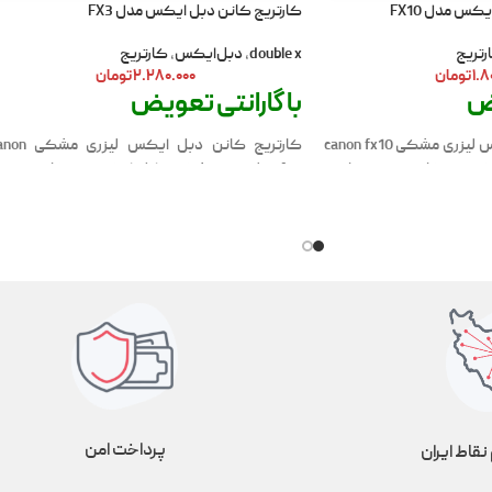
کس مدل FX10
کارتریج کانن دبل ایکس مدل FX3
رتریج
double x
,
دبل‌ایکس
,
کارتریج
۱.۸
تومان
۲.۲۸۰.۰۰۰
تومان
یض
با گارانتی تعویض
کارتریج کانن دبل ایکس لیزری مشکی canon fx10
کارتریج کانن دبل ایکس لیزری
کس در کارتریج تونر ساخته
fx3 – لیزری- مشکی دابل ایکس در کارتریج تون
اطمینان چاپ صد درصد را
ساخته شده، کیفیت و قابلیت اطمینان چاپ ص
 چاپگر خود را با کارتریج
درصد را تضمین می کند.تازه کردن چاپگر خود را ب
 دهید تا عملکردی را که
کارتریج اصلی دابل ایکس انجام دهید تا عملکردی ر
د.
که انتظار دارید، دریافت کنید.
پرداخت امن
نقاط ایران