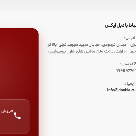
تباط با دبل ایکس
آدرس:
ران – میدان فردوسی، خیابان شهید سپهبد قرنی، بالا تر
ار راه اراک، پلاک 134، ماشین های اداری پرسپولیس
کدپستی:
15989776
ایمیل:
Info@double-x.
فروش