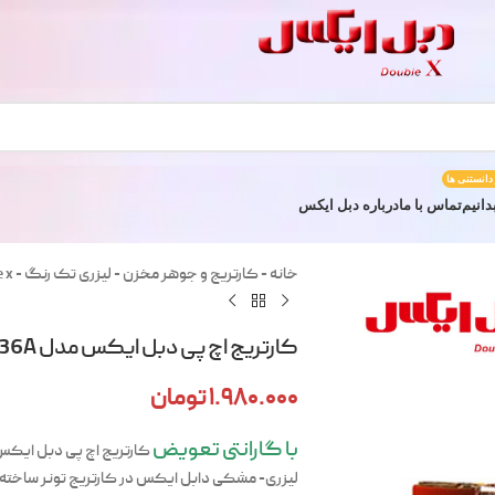
 دانستنی ها
دانیم
تماس با ما
درباره دبل ایکس
خانه
-
کارتریج و جوهر مخزن
-
لیزری تک رنگ
-
e x
کارتریج اچ پی دبل ایکس مدل 36A
۱.۹۸۰.۰۰۰
تومان
با گارانتی تعویض
کارتریج اچ پی دبل ایکس لی
فو
لیزری- مشکی دابل ایکس در کارتریج تونر ساخته 
ها