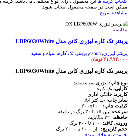
انتخاب گزینه ها
این محصول دارای انواع مختلفی می باشد. گزینه ه
ممکن است در صفحه محصول انتخاب شوند
مشاهده سریع
مقایسه
پرینتر تک کاره لیزری کانن مدل LBP6030White
پرینتر لیزری
,
canon
,
پرینتر
,
تک کاره
,
سیاه و سفید
۲۱.۹۹۲.۰۰۰
تومان
پرینتر تک کاره لیزری کانن مدل LBP6030White
نوع چاپ:
لیزری سیاه سفید
کارایی:
تک کاره
کاربرد:
خانگی-اداری
سایز چاپ:
حداکثر A4
کیفیت چاپ:
۶۰۰x۶۰۰
سرعت:
بین ۱۵ تا ۳۰ برگ در دقیقه
حافظه:
۳۲ مگابایت
ورودی کاغذ:
۱۰۰ تا ۳۰۰ برگ
حجم کارتریج:
از ۱۰۰۰ تا ۲۰۰۰ برگ
افزودن به علاقه مندی