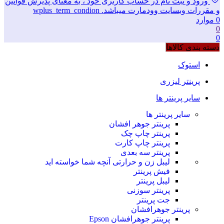
ورود و ثبت نام در حساب کاربری خود ، به معنای پذیرش قوانین
و مقررات وبسایت وودمارت میباشد. wplus_term_condion
0
موارد
0
0
دسته بندی کالاها
استوک
پرینتر لیزری
سایر پرینتر ها
سایر پرینتر ها
پرینتر جوهر افشان
پرینتر چاپ چک
پرینتر چاپ کارت
پرینتر سه بعدی
لیبل زن و حرارتی
آنچه شما خواسته اید
فیش پرینتر
لیبل پرینتر
پرینتر سوزنی
جت پرینتر
پرینتر جوهرافشان
پرینتر جوهرافشان Epson