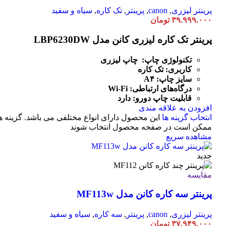
پرینتر لیزری
,
canon
,
پرینتر
,
تک کاره
,
سیاه و سفید
۳۹.۹۹۹.۰۰۰
تومان
پرینتر تک کاره لیزری کانن مدل LBP6230DW
تکنولوژی چاپ: چاپ لیزری
کاربری: تک کاره
سایز چاپ: A۴
درگاه‌های ارتباطی:
Fi
-
Wi
قابلیت چاپ دورو: دارد
افزودن به علاقه مندی
انتخاب گزینه ها
این محصول دارای انواع مختلفی می باشد. گزینه ه
ممکن است در صفحه محصول انتخاب شوند
مشاهده سریع
جدید
مقایسه
پرینتر سه کاره کانن مدل MF113w
پرینتر لیزری
,
canon
,
پرینتر
,
سه کاره
,
سیاه و سفید
۳۷.۹۴۹.۰۰۰
تومان