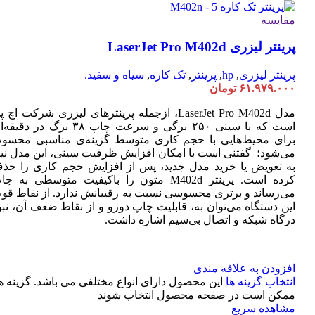
مقایسه
پرینتر لیزری LaserJet Pro M402d
پرینتر لیزری
,
hp
,
پرینتر
,
تک کاره
,
سیاه و سفید.
۶۱.۹۷۹.۰۰۰
تومان
مدل LaserJet Pro M402d، ازجمله پرینترهای لیزری شرکت اچ 
است که با سینی ۲۵۰ برگی و سرعت چاپ ۳۸ برگ در دقی
برای محیط‌هایی با حجم کاری متوسط گزینه‌ی مناسبی محسو
می‌شود؛ گفتنی است با امکان افزایش ظرفیت سینی، این مدل نیا
به تعویض یا خرید مدل جدید، پس از افزایش حجم کاری را حذ
کرده است. پرینتر M402d متون را باکیفیت متوسطی به چ
می‌رساند و برتری محسوسی نسبت به رقیبانش ندارد. از نقاط قو
این دستگاه می‌توان به، قابلیت چاپ دورو و از نقاط ضعف آن، نبو
درگاه شبکه و اتصال بی‌سیم اشاره داشت.
افزودن به علاقه مندی
انتخاب گزینه ها
این محصول دارای انواع مختلفی می باشد. گزینه ه
ممکن است در صفحه محصول انتخاب شوند
مشاهده سریع