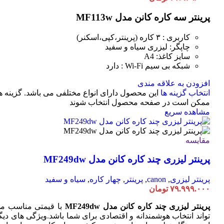
پرینتر سه کاره کانن مدل MF113w
کاربری : ۳ کاره (پرینتر،کپی،اسکنر)
چاپگر: لیزری سیاه و سفید
سایز کاغذ: A4
شبکه بی سیم Wi-Fi : دارد
افزودن به علاقه مندی
انتخاب گزینه ها
این محصول دارای انواع مختلفی می باشد. گزینه ه
ممکن است در صفحه محصول انتخاب شوند
مشاهده سریع
مقایسه
پرینتر لیزری چند کاره کانن مدل MF249dw
پرینتر لیزری
,
canon
,
پرینتر
,
چهار کاره
,
سیاه و سفید
۷۹.۹۹۹.۰۰۰
تومان
پرینتر لیزری چند کاره کانن مدل MF249dw
با قیمتی مناسب م
تواند انتخاب هوشمندانه و اقتصادی برای شما باشد.ویژگی های دیگ