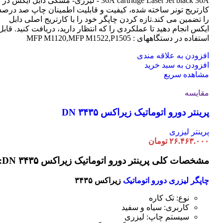
cartridge Laser
36A
Jet black 36A - لیزری- مشکی دابل ایکس در
کارتریج تونر ساخته شده، کیفیت و قابلیت اطمینان چاپ صد درصد
را تضمین می کند.تازه کردن چاپگر خود را با کارتریج اصلی دابل
ایکس انجام دهید تا عملکردی را که انتظار دارید، دریافت کنید. قابل
استفاده در دستگاههای : MFP M1120,MFP M1522,P1505
افزودن به علاقه مندی
افزودن به سبد خرید
مشاهده سریع
مقایسه
پرینتر دورو اتوماتیک زیراکس DN ۳۴۳۵
پرینتر لیزری
۲۶.۴۶۳.۰۰۰
تومان
مشخصات کلی پرینتر دورو اتوماتیک زیراکس DN ۳۴۳۵:
چاپگر لیزری دورو اتوماتیک
زیراکس ۳۴۳۵
نوع: تک کاره
کاربری: سیاه و سفید
سیستم چاپ: لیزری