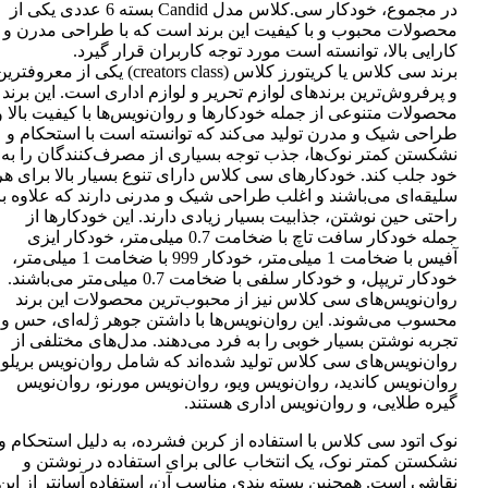
در مجموع، خودکار سی.کلاس مدل Candid بسته 6 عددی یکی از
محصولات محبوب و با کیفیت این برند است که با طراحی مدرن و
کارایی بالا، توانسته است مورد توجه کاربران قرار گیرد.
برند سی کلاس یا کریتورز کلاس (creators class) یکی از معروفتر
و پرفروش‌ترین برندهای لوازم تحریر و لوازم اداری است. این برند
محصولات متنوعی از جمله خودکارها و روان‌نویس‌ها با کیفیت بالا و
طراحی شیک و مدرن تولید می‌کند که توانسته است با استحکام و
نشکستن کمتر نوک‌ها، جذب توجه بسیاری از مصرف‌کنندگان را به
خود جلب کند. خودکارهای سی کلاس دارای تنوع بسیار بالا برای هر
سلیقه‌ای می‌باشند و اغلب طراحی شیک و مدرنی دارند که علاوه بر
راحتی حین نوشتن، جذابیت بسیار زیادی دارند. این خودکارها از
جمله خودکار سافت تاچ با ضخامت 0.7 میلی‌متر، خودکار ایزی
آفیس با ضخامت 1 میلی‌متر، خودکار 999 با ضخامت 1 میلی‌متر،
خودکار تریپل، و خودکار سلفی با ضخامت 0.7 میلی‌متر می‌باشند.
روان‌نویس‌های سی کلاس نیز از محبوب‌ترین محصولات این برند
محسوب می‌شوند. این روان‌نویس‌ها با داشتن جوهر ژله‌ای، حس و
تجربه نوشتن بسیار خوبی را به فرد می‌دهند. مدل‌های مختلفی از
روان‌نویس‌های سی کلاس تولید شده‌اند که شامل روان‌نویس بریلو،
روان‌نویس کاندید، روان‌نویس ویو، روان‌نویس مورنو، روان‌نویس
گیره طلایی، و روان‌نویس اداری هستند.
نوک اتود سی کلاس با استفاده از کربن فشرده، به دلیل استحکام و
نشکستن کمتر نوک، یک انتخاب عالی برای استفاده در نوشتن و
نقاشی است. همچنین بسته بندی مناسب آن، استفاده آسانتر از این