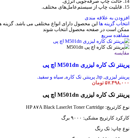
14. حالت چاپ صرفه‌جویی انرژی.
15. قابلیت چاپ از سیستم‌عامل‌های مختلف.
افزودن به علاقه مندی
انتخاب گزینه ها
این محصول دارای انواع مختلفی می باشد. گزینه ه
ممکن است در صفحه محصول انتخاب شوند
مشاهده سریع
مقایسه
پرینتر تک کاره لیزری M501dn اچ پی
پرینتر لیزری
,
hp
,
پرینتر
,
تک کاره
,
سیاه و سفید.
۵۷.۴۹۸.۰۰۰
تومان
پرینتر تک کاره لیزری M501dn اچ پی
نوع کارتریج: HP ۸۷A Black LaserJet Toner Cartridge
کارکرد کارتریج مشکی: ۹۰۰۰ برگ
نوع چاپ: تک رنگ