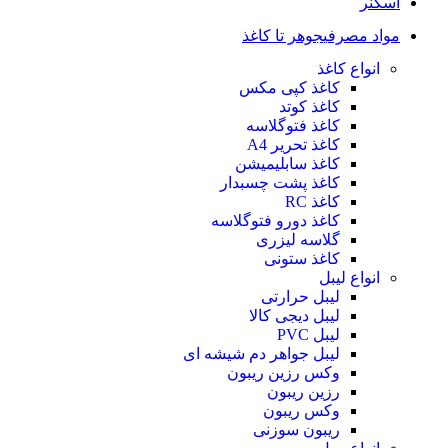
اسکنر
مواد مصرفی
جوهر تا کاغذ
انواع کاغذ
کاغذ کپی مکس
کاغذ کوتد
کاغذ فتوگلاسه
کاغذ تحریر A4
کاغذ سابلیمیشن
کاغذ پشت چسبدار
کاغذ RC
کاغذ دورو فتوگلاسه
گلاسه لیزری
کاغذ ستونی
انواع لیبل
لیبل حرارتی
لیبل دیجی کالا
لیبل PVC
لیبل جواهر دم شیشه ای
وکس رزین ریبون
رزین ریبون
وکس ریبون
ریبون سوزنی