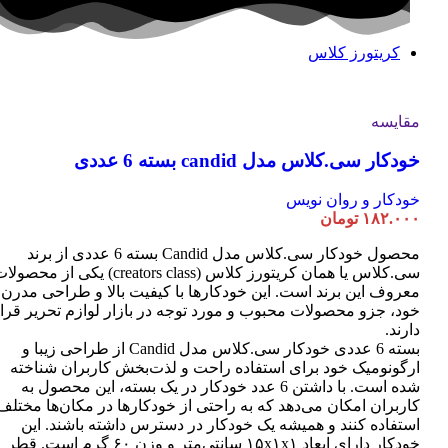
کریتورز کلاس
مقایسه
خودکار سی.کلاس مدل candid بسته 6 عددی
خودکار و روان نویس
۱۸۲.۰۰۰
تومان
محصول خودکار سی.کلاس مدل Candid بسته 6 عددی از برند
سی.کلاس یا همان کریتورز کلاس (creators class) یکی از محصو
معروف این برند است. این خودکارها با کیفیت بالا و طراحی مدرن
خود، جزو محصولات محبوب و مورد توجه در بازار لوازم تحریر قرا
دارند.
بسته 6 عددی خودکار سی.کلاس مدل Candid از طراحی زیبا و
ارگونومیک خود برای استفاده راحت و لذت‌بخش کاربران شناخته
شده است. با داشتن 6 عدد خودکار در یک بسته، این محصول به
کاربران امکان می‌دهد که به راحتی از خودکارها در مکان‌ها مختلف
استفاده کنند و همیشه یک خودکار در دسترس داشته باشند. این
خودکار دارای ابعاد ۱۵x۱x۱ سانتی‌متر و وزن ۶۰ گرم است. قطر