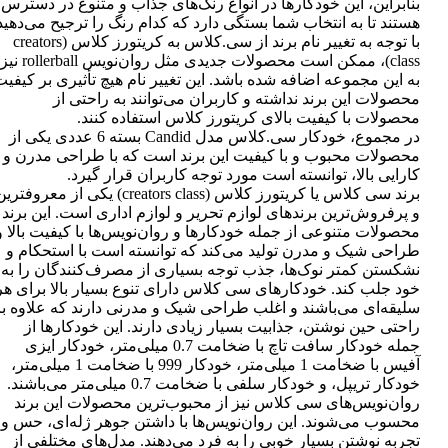
بنابراین، این خودکارها در انواع رنگ‌های جذاب و متنوع در دسترس
هستند تا به انتخاب شما بستگی دارد که کدام رنگ را ترجیح می‌دهید
با توجه به تغییر نام برند از سی.کلاس به کریتورز کلاس (creators
class)، ممکن است محصولات جدیدی مثل روان‌نویس rollerball نیز
به این مجموعه اضافه شده باشد. این تغییر نام هیچ تأثیری بر کیفی
محصولات این برند نداشته و کاربران می‌توانند به راحتی از
محصولات با کیفیت بالای کریتورز کلاس استفاده کنند.
در مجموع، خودکار سی.کلاس مدل Candid بسته 6 عددی یکی از
محصولات محبوب و با کیفیت این برند است که با طراحی مدرن و
کارایی بالا، توانسته است مورد توجه کاربران قرار گیرد.
برند سی کلاس یا کریتورز کلاس (creators class) یکی از معروفتر
و پرفروش‌ترین برندهای لوازم تحریر و لوازم اداری است. این برند
محصولات متنوعی از جمله خودکارها و روان‌نویس‌ها با کیفیت بالا و
طراحی شیک و مدرن تولید می‌کند که توانسته است با استحکام و
نشکستن کمتر نوک‌ها، جذب توجه بسیاری از مصرف‌کنندگان را به
خود جلب کند. خودکارهای سی کلاس دارای تنوع بسیار بالا برای هر
سلیقه‌ای می‌باشند و اغلب طراحی شیک و مدرنی دارند که علاوه بر
راحتی حین نوشتن، جذابیت بسیار زیادی دارند. این خودکارها از
جمله خودکار سافت تاچ با ضخامت 0.7 میلی‌متر، خودکار ایزی
آفیس با ضخامت 1 میلی‌متر، خودکار 999 با ضخامت 1 میلی‌متر،
خودکار تریپل، و خودکار سلفی با ضخامت 0.7 میلی‌متر می‌باشند.
روان‌نویس‌های سی کلاس نیز از محبوب‌ترین محصولات این برند
محسوب می‌شوند. این روان‌نویس‌ها با داشتن جوهر ژله‌ای، حس و
تجربه نوشتن بسیار خوبی را به فرد می‌دهند. مدل‌های مختلفی از