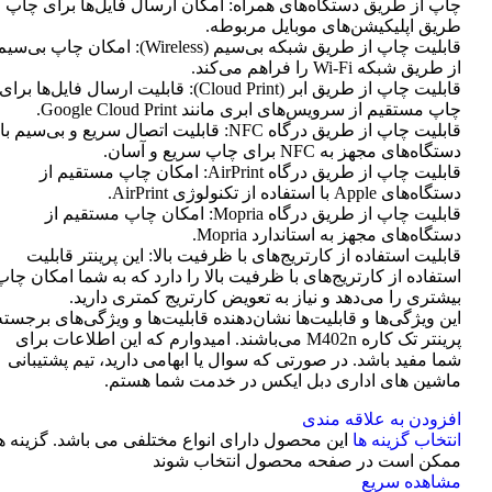
چاپ از طریق دستگاه‌های همراه: امکان ارسال فایل‌ها برای چاپ ا
طریق اپلیکیشن‌های موبایل مربوطه.
قابلیت چاپ از طریق شبکه بی‌سیم (Wireless): امکان چاپ بی‌سی
از طریق شبکه Wi-Fi را فراهم می‌کند.
قابلیت چاپ از طریق ابر (Cloud Print): قابلیت ارسال فایل‌ها برای
چاپ مستقیم از سرویس‌های ابری مانند Google Cloud Print.
قابلیت چاپ از طریق درگاه NFC: قابلیت اتصال سریع و بی‌سیم با
دستگاه‌های مجهز به NFC برای چاپ سریع و آسان.
قابلیت چاپ از طریق درگاه AirPrint: امکان چاپ مستقیم از
دستگاه‌های Apple با استفاده از تکنولوژی AirPrint.
قابلیت چاپ از طریق درگاه Mopria: امکان چاپ مستقیم از
دستگاه‌های مجهز به استاندارد Mopria.
قابلیت استفاده از کارتریج‌های با ظرفیت بالا: این پرینتر قابلیت
استفاده از کارتریج‌های با ظرفیت بالا را دارد که به شما امکان چاپ
بیشتری را می‌دهد و نیاز به تعویض کارتریج کمتری دارید.
این ویژگی‌ها و قابلیت‌ها نشان‌دهنده قابلیت‌ها و ویژگی‌های برجسته
پرینتر تک کاره M402n می‌باشند. امیدوارم که این اطلاعات برای
شما مفید باشد. در صورتی که سوال یا ابهامی دارید، تیم پشتیبانی
ماشین های اداری دبل ایکس در خدمت شما هستم.
افزودن به علاقه مندی
انتخاب گزینه ها
این محصول دارای انواع مختلفی می باشد. گزینه ه
ممکن است در صفحه محصول انتخاب شوند
مشاهده سریع