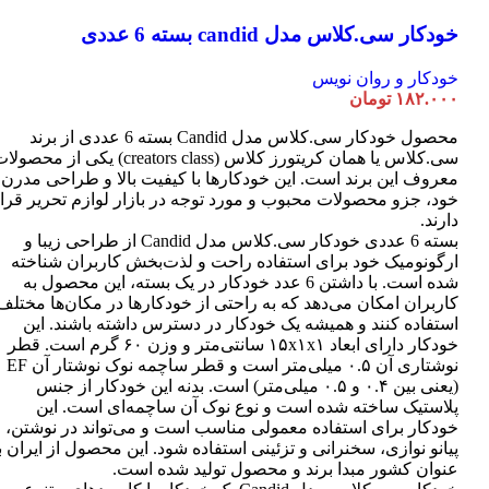
خودکار سی.کلاس مدل candid بسته 6 عددی
خودکار و روان نویس
۱۸۲.۰۰۰
تومان
محصول خودکار سی.کلاس مدل Candid بسته 6 عددی از برند
سی.کلاس یا همان کریتورز کلاس (creators class) یکی از محصو
معروف این برند است. این خودکارها با کیفیت بالا و طراحی مدرن
خود، جزو محصولات محبوب و مورد توجه در بازار لوازم تحریر قرا
دارند.
بسته 6 عددی خودکار سی.کلاس مدل Candid از طراحی زیبا و
ارگونومیک خود برای استفاده راحت و لذت‌بخش کاربران شناخته
شده است. با داشتن 6 عدد خودکار در یک بسته، این محصول به
کاربران امکان می‌دهد که به راحتی از خودکارها در مکان‌ها مختلف
استفاده کنند و همیشه یک خودکار در دسترس داشته باشند. این
خودکار دارای ابعاد ۱۵x۱x۱ سانتی‌متر و وزن ۶۰ گرم است. قطر
نوشتاری آن ۰.۵ میلی‌متر است و قطر ساچمه نوک نوشتار آن EF
(یعنی بین ۰.۴ و ۰.۵ میلی‌متر) است. بدنه این خودکار از جنس
پلاستیک ساخته شده است و نوع نوک آن ساچمه‌ای است. این
خودکار برای استفاده معمولی مناسب است و می‌تواند در نوشتن،
پیانو نوازی، سخنرانی و تزئینی استفاده شود. این محصول از ایران ب
عنوان کشور مبدا برند و محصول تولید شده است.