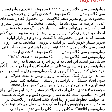
۱۸۲.۰۰۰
تومان
روان‌نویس سی کلاس مدل Candid مجموعه 6 عددی روان نویس
سی کلاس مدل Candid مجموعه 6 عددی یکی از پرفروش‌ترین
عددی عرضه می‌شود، شامل رنگ‌های مشکی، آبی، قرمز، سبز و ..
است که شما می‌توانید متناسب با نیاز خود رنگ مورد علاقه‌تان را
انتخاب و خریداری کنید. این روان‌نویس‌ها از برند محبوب سی کلاس
هستند که به عنوان محصولات با کیفیت و بادوام در بازار لوازم
تحریر بسیار خوش‌نامند. در ادامه با بررسی مشخصات فنی روان
نویس سی کلاس مدل Candidهمراه شما هستیم. مشخصات فنی
روان‌نویس سی کلاس مدل Candid مجموعه 6 عددی ابعاد
روان‌نویس سی کلاس مدل Candid مجموعه 6 عددی 15x1x1
سانتی‌متر است. این ابعاد به کاربر اجازه می‌دهد تا به راحتی از این
روان‌نویس در زمان‌های مختلف استفاده کند و آن را در جیب یا کی
خود حمل کند. وزن 10 گرم برای یک روان‌نویس ژل مناسب به نظر
می‌آید. این وزن کمک می‌کند تا از روان‌نویس به مدت طولانی و
بدون ایجاد خستگی یا ناراحتی در دستتان استفاده کنید. قطر
نوشتاری 0.5 میلی‌متر در روان‌نویس سی کلاس مدل Candid
مجموعه 6 عددی نشان از دقت بالا در نوشتن دارد. این ویژگی برای
افرادی مناسب است که به دنبال نوشتن دقیق و با جزئیات هستند و
می‌خواهند خطوط تمیز و زیبا ایجاد کنند. استفاده از پلاستیک در
ساختار بدنه روان‌نویس، آن را سبک و قابل حمل می‌کند. نوع نوک
روان‌نویس Candid به کاربر این امکان را می‌دهد تا به راحتی