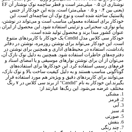
نوشتاری آن ۰.۵ میلی‌متر است و قطر ساچمه نوک نوشتار آن EF
(یعنی بین ۰.۴ و ۰.۵ میلی‌متر) است. بدنه این خودکار از جنس
پلاستیک ساخته شده است و نوع نوک آن ساچمه‌ای است. این
خودکار برای استفاده معمولی مناسب است و می‌تواند در نوشتن،
پیانو نوازی، سخنرانی و تزئینی استفاده شود. این محصول از ایران ب
عنوان کشور مبدا برند و محصول تولید شده است.
خودکار سی کلاس مدل Candid یک خودکار با کاربردهای متنوع
است. این خودکار می‌تواند برای نوشتن روزمره، نوشتن در دفاتر
یادداشت، استفاده در محیط‌های اداری و همچنین برای نوشتن در
دفترچه‌های خاطرات استفاده شود. همچنین به دلیل نوک نازک آن،
می‌توان از آن برای نوشتن نوارهای موسیقی و یا امضای اسناد و
فرم‌های رسمی استفاده کرد. این خودکارها برای استفاده‌های
گوناگونی مناسب هستند و به دلیل کیفیت ساخت بالا و نوک نازک،
می‌توانند برای کاربردهای دقیق و ویژه‌تر هم مورد استفاده قرار
بگیرند.این خودکار به نام "Candid" از برند سی کلاس در ۷ رنگ
مختلف عرضه می‌شود. این رنگ‌ها عبارتند از:
1. مشکی
2. قرمز
3. آبی
4. سبز
5. صورتی
6. بنفش
7. چند رنگی