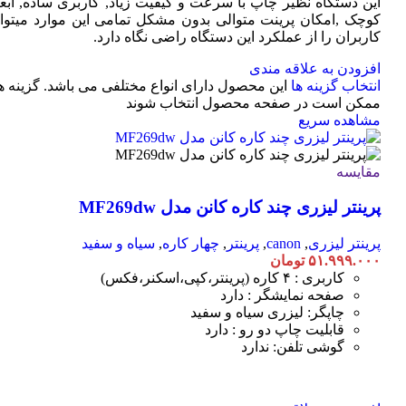
این دستگاه نظیر چاپ با سرعت و کیفیت زیاد, کاربری ساده, ابعا
کوچک ,امکان پرینت متوالی بدون مشکل تمامی این موارد میتوان
کاربران را از عملکرد این دستگاه راضی نگاه دارد.
افزودن به علاقه مندی
انتخاب گزینه ها
این محصول دارای انواع مختلفی می باشد. گزینه ه
ممکن است در صفحه محصول انتخاب شوند
مشاهده سریع
مقایسه
پرینتر لیزری چند کاره کانن مدل MF269dw
پرینتر لیزری
,
canon
,
پرینتر
,
چهار کاره
,
سیاه و سفید
۵۱.۹۹۹.۰۰۰
تومان
کاربری : ۴ کاره (پرینتر،کپی،اسکنر،فکس)
صفحه نمایشگر : دارد
چاپگر: لیزری سیاه و سفید
قابلیت چاپ دو رو : دارد
گوشی تلفن: ندارد