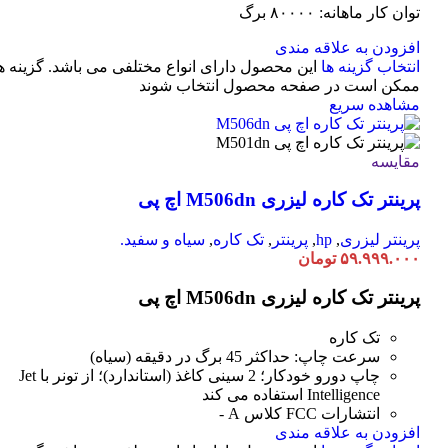
توان کار ماهانه: ۸۰۰۰۰ برگ
افزودن به علاقه مندی
انتخاب گزینه ها
این محصول دارای انواع مختلفی می باشد. گزینه ه
ممکن است در صفحه محصول انتخاب شوند
مشاهده سریع
مقایسه
پرینتر تک کاره لیزری M506dn اچ پی
پرینتر لیزری
,
hp
,
پرینتر
,
تک کاره
,
سیاه و سفید.
۵۹.۹۹۹.۰۰۰
تومان
پرینتر تک کاره لیزری M506dn اچ پی
تک کاره
سرعت چاپ: حداکثر 45 برگ در دقیقه (سیاه)
چاپ دورو خودکار؛ 2 سینی کاغذ (استاندارد)؛ از تونر با Jet
Intelligence استفاده می کند
انتشارات FCC کلاس A -
افزودن به علاقه مندی