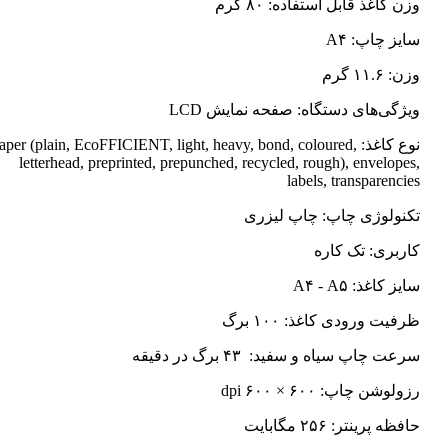
وزن کاغذ قابل استفاده: ۸۰ گرم
سایز چاپ: A۴
وزن: ۱۱.۶ گرم
ویژگی‌های دستگاه: صفحه نمایش LCD
نوع کاغذ: Paper (plain, EcoFFICIENT, light, heavy, bond, coloured
letterhead, preprinted, prepunched, recycled, rough), envelopes,
labels, transparencies
تکنولوژی چاپ: چاپ لیزری
کاربری: تک کاره
سایز کاغذ: A۴ - A۵
ظرفیت ورودی کاغذ: ۱۰۰ برگ
سرعت چاپ سیاه و سفید: ۴۳ برگ در دقیقه
رزولوشن چاپ: ۶۰۰ × ۶۰۰ dpi
حافظه پرینتر: ۲۵۶ مگابایت