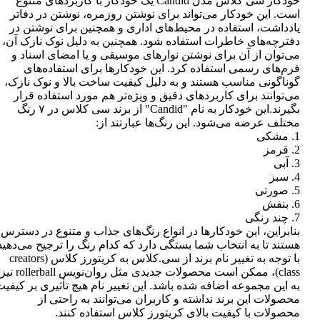
خودکار سی کلاس مدل Candid یک خودکار با کاربردهای متنوع
است. این خودکار می‌تواند برای نوشتن روزمره، نوشتن در دفاتر
یادداشت، استفاده در محیط‌های اداری و همچنین برای نوشتن در
دفترچه‌های خاطرات استفاده شود. همچنین به دلیل نوک نازک آن،
می‌توان از آن برای نوشتن نوارهای موسیقی و یا امضای اسناد و
فرم‌های رسمی استفاده کرد. این خودکارها برای استفاده‌های
گوناگونی مناسب هستند و به دلیل کیفیت ساخت بالا و نوک نازک،
می‌توانند برای کاربردهای دقیق و ویژه‌تر هم مورد استفاده قرار
بگیرند.این خودکار به نام "Candid" از برند سی کلاس در ۷ رنگ
مختلف عرضه می‌شود. این رنگ‌ها عبارتند از:
1. مشکی
2. قرمز
3. آبی
4. سبز
5. صورتی
6. بنفش
7. چند رنگی
بنابراین، این خودکارها در انواع رنگ‌های جذاب و متنوع در دسترس
هستند تا به انتخاب شما بستگی دارد که کدام رنگ را ترجیح می‌دهید
با توجه به تغییر نام برند از سی.کلاس به کریتورز کلاس (creators
class)، ممکن است محصولات جدیدی مثل روان‌نویس rollerball نیز
به این مجموعه اضافه شده باشد. این تغییر نام هیچ تأثیری بر کیفی
محصولات این برند نداشته و کاربران می‌توانند به راحتی از
محصولات با کیفیت بالای کریتورز کلاس استفاده کنند.