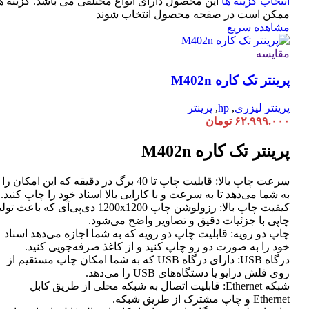
انتخاب گزینه ها
این محصول دارای انواع مختلفی می باشد. گزینه ه
ممکن است در صفحه محصول انتخاب شوند
مشاهده سریع
مقایسه
پرینتر تک کاره M402n
پرینتر لیزری
,
hp
,
پرینتر
۶۲.۹۹۹.۰۰۰
تومان
پرینتر تک کاره M402n
سرعت چاپ بالا: قابلیت چاپ تا 40 برگ در دقیقه که این امکان را
به شما می‌دهد تا به سرعت و با کارایی بالا اسناد خود را چاپ کنید.
کیفیت چاپ بالا: رزولوشن چاپ 1200x1200 دی‌پی‌آی که باعث تو
چاپی با جزئیات دقیق و تصاویر واضح می‌شود.
چاپ دو رویه: قابلیت چاپ دو رویه که به شما اجازه می‌دهد اسناد
خود را به صورت دو رو چاپ کنید و از کاغذ صرفه‌جویی کنید.
درگاه USB: دارای درگاه USB که به شما امکان چاپ مستقیم از
روی فلش درایو یا دستگاه‌های USB را می‌دهد.
شبکه Ethernet: قابلیت اتصال به شبکه محلی از طریق کابل
Ethernet و چاپ مشترک از طریق شبکه.