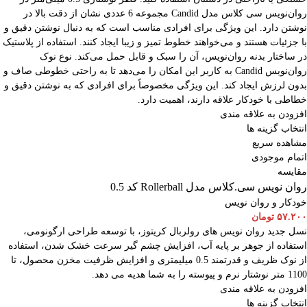
روان‌نویس سی کلاس مدل Candid مجموعه 6 عددی نشان از دقت بالا در
نوشتن دارد. این ویژگی برای افرادی مناسب است که به دنبال نوشتن دقیق و
با جزئیات هستند و می‌خواهند خطوط تمیز و زیبا ایجاد کنند. استفاده از پلاستیک
در ساختار بدنه روان‌نویس، آن را سبک و قابل حمل می‌کند. نوع نوک
روان‌نویس Candid به کاربر این امکان را می‌دهد تا به راحتی خطوطی صاف و
بدون لرزش ایجاد کند. این ویژگی مخصوصاً برای افرادی که به نوشتن دقیق و
خطاطی با خودکار علاقه دارند، اهمیت دارد.
افزودن به علاقه مندی
انتخاب گزینه ها
مشاهده سریع
اتمام موجودی
مقایسه
روان نویس سی.کلاس مدل Rollerball کد 0.5
خودکار و روان نویس
۵۷.۲۰۰
تومان
نسل جدید روان نویس های رولربال کریتوز، با توسعه طراحی ارگونومی،
استفاده از جوهر بر پایه آب، افزایش چشم گیر سرعت خشک شدن، استفاده
از نوک ظریف و قدرتمند 0.5 میلیمتری و افزایش ظرفیت مخزن محصول، تا
1100 متر نوشتار نرم و پیوسته را به شما هدیه می دهد.
افزودن به علاقه مندی
انتخاب گزینه ها