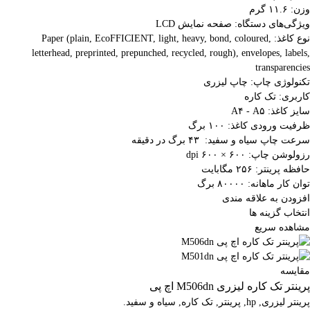
وزن: ۱۱.۶ گرم
ویژگی‌های دستگاه: صفحه نمایش LCD
نوع کاغذ: Paper (plain, EcoFFICIENT, light, heavy, bond, coloured,
letterhead, preprinted, prepunched, recycled, rough), envelopes, labels,
transparencies
تکنولوژی چاپ: چاپ لیزری
کاربری: تک کاره
سایز کاغذ: A۴ - A۵
ظرفیت ورودی کاغذ: ۱۰۰ برگ
سرعت چاپ سیاه و سفید: ۴۳ برگ در دقیقه
رزولوشن چاپ: ۶۰۰ × ۶۰۰ dpi
حافظه پرینتر: ۲۵۶ مگابایت
توان کار ماهانه: ۸۰۰۰۰ برگ
افزودن به علاقه مندی
انتخاب گزینه ها
مشاهده سریع
مقایسه
پرینتر تک کاره لیزری M506dn اچ پی
پرینتر لیزری
,
hp
,
پرینتر
,
تک کاره
,
سیاه و سفید.