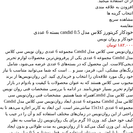
از آن استفاده میکنید.
افزودن به علاقه مندی
انتخاب گزینه ها
مشاهده سریع
مقایسه
خودکار کریتورز کلاس مدل candid 0.5 بسته 6 عددی
خودکار و روان نویس
۱۸۲.۰۰۰
تومان
روان‌نویس سی کلاس مدل Candid مجموعه 6 عددی روان نویس سی کلاس
مدل Candid مجموعه 6 عددی یکی از پرفروش‌ترین محصولات لوازم تحریر
دیجی‌کالاست. این محصول که در بسته‌های 6 عددی عرضه می‌شود، شامل
رنگ‌های مشکی، آبی، قرمز، سبز و ... است که شما می‌توانید متناسب با نیاز
خود رنگ مورد علاقه‌تان را انتخاب و خریداری کنید. این روان‌نویس‌ها از برند
محبوب سی کلاس هستند که به عنوان محصولات با کیفیت و بادوام در بازار
لوازم تحریر بسیار خوش‌نامند. در ادامه با بررسی مشخصات فنی روان نویس
سی کلاس مدل Candidهمراه شما هستیم. مشخصات فنی روان‌نویس سی
کلاس مدل Candid مجموعه 6 عددی ابعاد روان‌نویس سی کلاس مدل Candid
مجموعه 6 عددی 15x1x1 سانتی‌متر است. این ابعاد به کاربر اجازه می‌دهد تا به
راحتی از این روان‌نویس در زمان‌های مختلف استفاده کند و آن را در جیب یا
کیف خود حمل کند. وزن 10 گرم برای یک روان‌نویس ژل مناسب به نظر
می‌آید. این وزن کمک می‌کند تا از روان‌نویس به مدت طولانی و بدون ایجاد
خستگی یا ناراحتی در دستتان استفاده کنید. قطر نوشتاری 0.5 میلی‌متر در