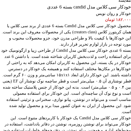
مقایسه
خودکار سی.کلاس مدل candid بسته 6 عددی
خودکار و روان نویس
۱۸۲.۰۰۰
تومان
محصول خودکار سی.کلاس مدل Candid بسته 6 عددی از برند سی.کلاس یا
همان کریتورز کلاس (creators class) یکی از محصولات معروف این برند است.
این خودکارها با کیفیت بالا و طراحی مدرن خود، جزو محصولات محبوب و
مورد توجه در بازار لوازم تحریر قرار دارند.
بسته 6 عددی خودکار سی.کلاس مدل Candid از طراحی زیبا و ارگونومیک خود
برای استفاده راحت و لذت‌بخش کاربران شناخته شده است. با داشتن 6 عدد
خودکار در یک بسته، این محصول به کاربران امکان می‌دهد که به راحتی از
خودکارها در مکان‌ها مختلف استفاده کنند و همیشه یک خودکار در دسترس
داشته باشند. این خودکار دارای ابعاد ۱۵x۱x۱ سانتی‌متر و وزن ۶۰ گرم است.
قطر نوشتاری آن ۰.۵ میلی‌متر است و قطر ساچمه نوک نوشتار آن EF (یعنی
بین ۰.۴ و ۰.۵ میلی‌متر) است. بدنه این خودکار از جنس پلاستیک ساخته شده
است و نوع نوک آن ساچمه‌ای است. این خودکار برای استفاده معمولی
مناسب است و می‌تواند در نوشتن، پیانو نوازی، سخنرانی و تزئینی استفاده
شود. این محصول از ایران به عنوان کشور مبدا برند و محصول تولید شده
است.
خودکار سی کلاس مدل Candid یک خودکار با کاربردهای متنوع است. این
خودکار می‌تواند برای نوشتن روزمره، نوشتن در دفاتر یادداشت، استفاده در
محیط‌های اداری و همچنین برای نوشتن در دفترچه‌های خاطرات استفاده شود.