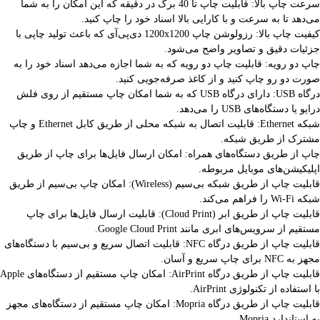
سرعت چاپ بالا: قابلیت چاپ تا 40 برگ در دقیقه که این امکان را به شما
می‌دهد تا به سرعت و با کارایی بالا اسناد خود را چاپ کنید.
کیفیت چاپ بالا: رزولوشن چاپ 1200x1200 دی‌پی‌آی که باعث تولید چاپی با
جزئیات دقیق و تصاویر واضح می‌شود.
چاپ دو رویه: قابلیت چاپ دو رویه که به شما اجازه می‌دهد اسناد خود را به
صورت دو رو چاپ کنید و از کاغذ صرفه‌جویی کنید.
درگاه USB: دارای درگاه USB که به شما امکان چاپ مستقیم از روی فلش
درایو یا دستگاه‌های USB را می‌دهد.
شبکه Ethernet: قابلیت اتصال به شبکه محلی از طریق کابل Ethernet و چاپ
مشترک از طریق شبکه.
چاپ از طریق دستگاه‌های همراه: امکان ارسال فایل‌ها برای چاپ از طریق
اپلیکیشن‌های موبایل مربوطه.
قابلیت چاپ از طریق شبکه بی‌سیم (Wireless): امکان چاپ بی‌سیم از طریق
شبکه Wi-Fi را فراهم می‌کند.
قابلیت چاپ از طریق ابر (Cloud Print): قابلیت ارسال فایل‌ها برای چاپ
مستقیم از سرویس‌های ابری مانند Google Cloud Print.
قابلیت چاپ از طریق درگاه NFC: قابلیت اتصال سریع و بی‌سیم با دستگاه‌های
مجهز به NFC برای چاپ سریع و آسان.
قابلیت چاپ از طریق درگاه AirPrint: امکان چاپ مستقیم از دستگاه‌های Apple
با استفاده از تکنولوژی AirPrint.
قابلیت چاپ از طریق درگاه Mopria: امکان چاپ مستقیم از دستگاه‌های مجهز
به استاندارد Mopria.