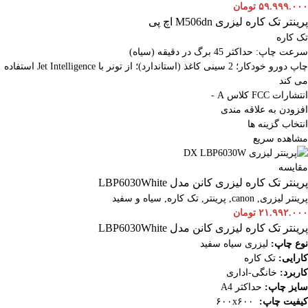
۵۹.۹۹۹.۰۰۰
تومان
پرینتر تک کاره لیزری M506dn اچ پی
تک کاره
سرعت چاپ: حداکثر 45 برگ در دقیقه (سیاه)
چاپ دورو خودکار؛ 2 سینی کاغذ (استاندارد)؛ از تونر با Jet Intelligence استفاده
می کند
انتشارات FCC کلاس A -
افزودن به علاقه مندی
انتخاب گزینه ها
مشاهده سریع
مقایسه
پرینتر تک کاره لیزری کانن مدل LBP6030White
پرینتر لیزری
,
canon
,
پرینتر
,
تک کاره
,
سیاه و سفید
۲۱.۹۹۲.۰۰۰
تومان
پرینتر تک کاره لیزری کانن مدل LBP6030White
نوع چاپ:
لیزری سیاه سفید
کارایی:
تک کاره
کاربرد:
خانگی-اداری
سایز چاپ:
حداکثر A4
کیفیت چاپ:
۶۰۰x۶۰۰