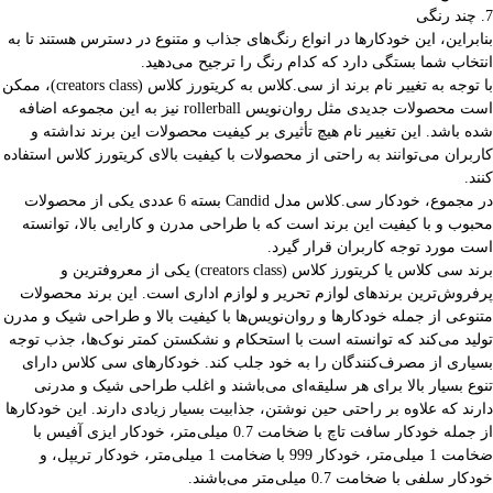
7. چند رنگی
بنابراین، این خودکارها در انواع رنگ‌های جذاب و متنوع در دسترس هستند تا به
انتخاب شما بستگی دارد که کدام رنگ را ترجیح می‌دهید.
با توجه به تغییر نام برند از سی.کلاس به کریتورز کلاس (creators class)، ممکن
است محصولات جدیدی مثل روان‌نویس rollerball نیز به این مجموعه اضافه
شده باشد. این تغییر نام هیچ تأثیری بر کیفیت محصولات این برند نداشته و
کاربران می‌توانند به راحتی از محصولات با کیفیت بالای کریتورز کلاس استفاده
کنند.
در مجموع، خودکار سی.کلاس مدل Candid بسته 6 عددی یکی از محصولات
محبوب و با کیفیت این برند است که با طراحی مدرن و کارایی بالا، توانسته
است مورد توجه کاربران قرار گیرد.
برند سی کلاس یا کریتورز کلاس (creators class) یکی از معروفترین و
پرفروش‌ترین برندهای لوازم تحریر و لوازم اداری است. این برند محصولات
متنوعی از جمله خودکارها و روان‌نویس‌ها با کیفیت بالا و طراحی شیک و مدرن
تولید می‌کند که توانسته است با استحکام و نشکستن کمتر نوک‌ها، جذب توجه
بسیاری از مصرف‌کنندگان را به خود جلب کند. خودکارهای سی کلاس دارای
تنوع بسیار بالا برای هر سلیقه‌ای می‌باشند و اغلب طراحی شیک و مدرنی
دارند که علاوه بر راحتی حین نوشتن، جذابیت بسیار زیادی دارند. این خودکارها
از جمله خودکار سافت تاچ با ضخامت 0.7 میلی‌متر، خودکار ایزی آفیس با
ضخامت 1 میلی‌متر، خودکار 999 با ضخامت 1 میلی‌متر، خودکار تریپل، و
خودکار سلفی با ضخامت 0.7 میلی‌متر می‌باشند.