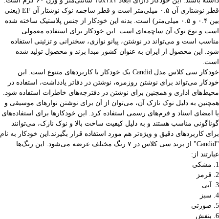
داشته باشند. این خودکار دارای ابعاد ۱۵x۱x۱ سانتی‌متر و وزن ۶۰ گرم است.
قطر نوشتاری آن ۰.۵ میلی‌متر است و قطر ساچمه نوک نوشتار آن EF (یعنی
بین ۰.۴ و ۰.۵ میلی‌متر) است. بدنه این خودکار از جنس پلاستیک ساخته شده
است و نوع نوک آن ساچمه‌ای است. این خودکار برای استفاده معمولی
مناسب است و می‌تواند در نوشتن، پیانو نوازی، سخنرانی و تزئینی استفاده
شود. این محصول از ایران به عنوان کشور مبدا برند و محصول تولید شده
است.
خودکار سی کلاس مدل Candid یک خودکار با کاربردهای متنوع است. این
خودکار می‌تواند برای نوشتن روزمره، نوشتن در دفاتر یادداشت، استفاده در
محیط‌های اداری و همچنین برای نوشتن در دفترچه‌های خاطرات استفاده شود.
همچنین به دلیل نوک نازک آن، می‌توان از آن برای نوشتن نوارهای موسیقی و
یا امضای اسناد و فرم‌های رسمی استفاده کرد. این خودکارها برای استفاده‌های
گوناگونی مناسب هستند و به دلیل کیفیت ساخت بالا و نوک نازک، می‌توانند
برای کاربردهای دقیق و ویژه‌تر هم مورد استفاده قرار بگیرند.این خودکار به نام
"Candid" از برند سی کلاس در ۷ رنگ مختلف عرضه می‌شود. این رنگ‌ها
عبارتند از:
1. مشکی
2. قرمز
3. آبی
4. سبز
5. صورتی
6. بنفش