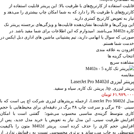
قابلیت استفاده از کارتریج‌های با ظرفیت بالا: این پرینتر قابلیت استفاده از
کارتریج‌های با ظرفیت بالا را دارد که به شما امکان چاپ بیشتری را می‌دهد و
نیاز به تعویض کارتریج کمتری دارید.
این ویژگی‌ها و قابلیت‌ها نشان‌دهنده قابلیت‌ها و ویژگی‌های برجسته پرینتر تک
کاره M402n می‌باشند. امیدوارم که این اطلاعات برای شما مفید باشد. در
صورتی که سوال یا ابهامی دارید، تیم پشتیبانی ماشین های اداری دبل ایکس در
خدمت شما هستم.
افزودن به علاقه مندی
انتخاب گزینه ها
مشاهده سریع
مقایسه
پرینتر لیزری LaserJet Pro M402d
پرینتر لیزری
,
hp
,
پرینتر
,
تک کاره
,
سیاه و سفید.
۶۱.۹۷۹.۰۰۰
تومان
مدل LaserJet Pro M402d، ازجمله پرینترهای لیزری شرکت اچ پی است که با
سینی ۲۵۰ برگی و سرعت چاپ ۳۸ برگ در دقیقه‌ای برای محیط‌هایی با حجم
کاری متوسط گزینه‌ی مناسبی محسوب می‌شود؛ گفتنی است با امکان
افزایش ظرفیت سینی، این مدل نیاز به تعویض یا خرید مدل جدید، پس از
افزایش حجم کاری را حذف کرده است. پرینتر M402d متون را باکیفیت
متوسطی به چاپ می‌رساند و برتری محسوسی نسبت به رقیبانش ندارد. از