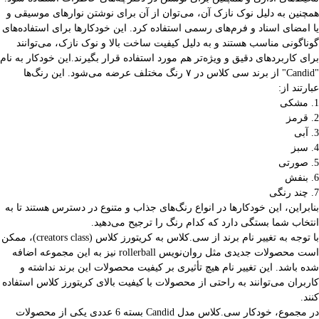
همچنین به دلیل نوک نازک آن، می‌توان از آن برای نوشتن نوارهای موسیقی و
یا امضای اسناد و فرم‌های رسمی استفاده کرد. این خودکارها برای استفاده‌های
گوناگونی مناسب هستند و به دلیل کیفیت ساخت بالا و نوک نازک، می‌توانند
برای کاربردهای دقیق و ویژه‌تر هم مورد استفاده قرار بگیرند.این خودکار به نام
"Candid" از برند سی کلاس در ۷ رنگ مختلف عرضه می‌شود. این رنگ‌ها
عبارتند از:
1. مشکی
2. قرمز
3. آبی
4. سبز
5. صورتی
6. بنفش
7. چند رنگی
بنابراین، این خودکارها در انواع رنگ‌های جذاب و متنوع در دسترس هستند تا به
انتخاب شما بستگی دارد که کدام رنگ را ترجیح می‌دهید.
با توجه به تغییر نام برند از سی.کلاس به کریتورز کلاس (creators class)، ممکن
است محصولات جدیدی مثل روان‌نویس rollerball نیز به این مجموعه اضافه
شده باشد. این تغییر نام هیچ تأثیری بر کیفیت محصولات این برند نداشته و
کاربران می‌توانند به راحتی از محصولات با کیفیت بالای کریتورز کلاس استفاده
کنند.
در مجموع، خودکار سی.کلاس مدل Candid بسته 6 عددی یکی از محصولات