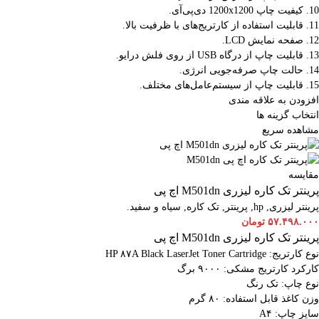
10. کیفیت چاپ 1200x1200 دی‌پی‌آی.
11. قابلیت استفاده از کارتریج‌های با ظرفیت بالا.
12. صفحه نمایش LCD.
13. قابلیت چاپ از درگاه USB از روی فلش درایو.
14. حالت چاپ صرفه‌جویی انرژی.
15. قابلیت چاپ از سیستم‌عامل‌های مختلف.
افزودن به علاقه مندی
انتخاب گزینه ها
مشاهده سریع
مقایسه
پرینتر تک کاره لیزری M501dn اچ پی
پرینتر لیزری
,
hp
,
پرینتر
,
تک کاره
,
سیاه و سفید.
۵۷.۴۹۸.۰۰۰
تومان
پرینتر تک کاره لیزری M501dn اچ پی
نوع کارتریج: HP ۸۷A Black LaserJet Toner Cartridge
کارکرد کارتریج مشکی: ۹۰۰۰ برگ
نوع چاپ: تک رنگ
وزن کاغذ قابل استفاده: ۸۰ گرم
سایز چاپ: A۴