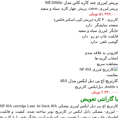
پرینتر لیزری چند کاره کانن مدل MF269dw
پرینتر لیزری
,
canon
,
پرینتر
,
چهار کاره
,
سیاه و سفید
۵۱.۹۹۹.۰۰۰
تومان
کاربری : ۴ کاره (پرینتر،کپی،اسکنر،فکس)
صفحه نمایشگر : دارد
چاپگر: لیزری سیاه و سفید
قابلیت چاپ دو رو : دارد
گوشی تلفن: ندارد
افزودن به علاقه مندی
انتخاب گزینه ها
مشاهده سریع
مقایسه
کارتریج اچ پی دبل ایکس مدل 49A
double x
,
دبل‌ایکس
,
کارتریج
۲.۳۴۰.۰۰۰
تومان
با گارانتی تعویض
ارتریج اچ پی دبل ایکس لیزری مشکی HP 49A
Jet black 49A
cartridge Laser
– لیزری- مشکی دابل ایکس در کارتریج تونر ساخته شده، کیفیت و قابلیت
اطمینان چاپ صد درصد را تضمین می کند.تازه کردن چاپگر خود را با کارتریج