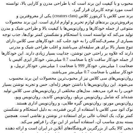
محبوب و با کیفیت این برند است که با طراحی مدرن و کارایی بالا، توانسته
است مورد توجه کاربران قرار گیرد.
برند سی کلاس یا کریتورز کلاس (creators class) یکی از معروفترین و
پرفروش‌ترین برندهای لوازم تحریر و لوازم اداری است. این برند محصولات
متنوعی از جمله خودکارها و روان‌نویس‌ها با کیفیت بالا و طراحی شیک و مدرن
تولید می‌کند که توانسته است با استحکام و نشکستن کمتر نوک‌ها، جذب توجه
بسیاری از مصرف‌کنندگان را به خود جلب کند. خودکارهای سی کلاس دارای
تنوع بسیار بالا برای هر سلیقه‌ای می‌باشند و اغلب طراحی شیک و مدرنی
دارند که علاوه بر راحتی حین نوشتن، جذابیت بسیار زیادی دارند. این خودکارها
از جمله خودکار سافت تاچ با ضخامت 0.7 میلی‌متر، خودکار ایزی آفیس با
ضخامت 1 میلی‌متر، خودکار 999 با ضخامت 1 میلی‌متر، خودکار تریپل، و
خودکار سلفی با ضخامت 0.7 میلی‌متر می‌باشند.
روان‌نویس‌های سی کلاس نیز از محبوب‌ترین محصولات این برند محسوب
می‌شوند. این روان‌نویس‌ها با داشتن جوهر ژله‌ای، حس و تجربه نوشتن بسیار
خوبی را به فرد می‌دهند. مدل‌های مختلفی از روان‌نویس‌های سی کلاس تولید
شده‌اند که شامل روان‌نویس بریلو، روان‌نویس کاندید، روان‌نویس ویو،
روان‌نویس مورنو، روان‌نویس گیره طلایی، و روان‌نویس اداری هستند.
نوک اتود سی کلاس با استفاده از کربن فشرده، به دلیل استحکام و نشکستن
کمتر نوک، یک انتخاب عالی برای استفاده در نوشتن و نقاشی است. همچنین
بسته بندی مناسب آن، استفاده آسانتر از این نوک را فراهم می‌کند.
دیجی کالا یکی از بزرگترین فروشگاه‌های آنلاین در ایران است و ارائه دهنده