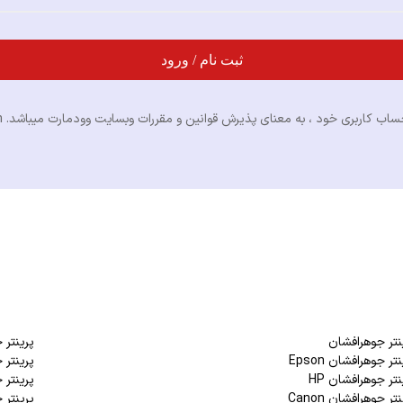
ثبت نام / ورود
 کاربری خود ، به معنای پذیرش قوانین و مقررات وبسایت وودمارت میباشد. wplus_term_condion
نتر جوهرافشان
پرینتر
تر جوهرافشان Epson
پرینتر جو
نتر جوهرافشان HP
پرینتر ج
تر جوهرافشان Canon
پرینتر جو