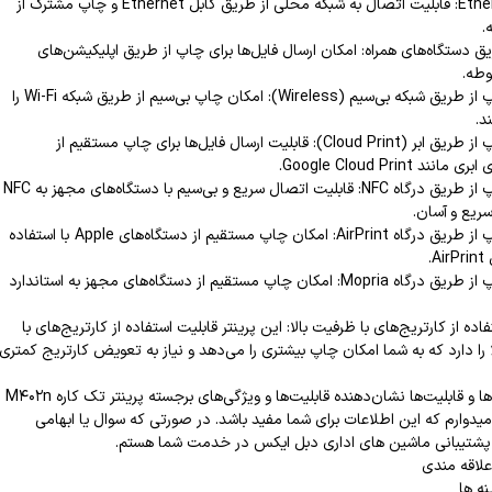
شبکه Ethernet: قابلیت اتصال به شبکه محلی از طریق کابل Ethernet و چاپ مشترک از
.
ق دستگاه‌های همراه: امکان ارسال فایل‌ها برای چاپ از طریق اپلیکیشن‌های
وطه.
قابلیت چاپ از طریق شبکه بی‌سیم (Wireless): امکان چاپ بی‌سیم از طریق شبکه Wi-Fi را
د.
قابلیت چاپ از طریق ابر (Cloud Print): قابلیت ارسال فایل‌ها برای چاپ مستقیم از
ند Google Cloud Print.
قابلیت چاپ از طریق درگاه NFC: قابلیت اتصال سریع و بی‌سیم با دستگاه‌های مجهز به NFC
ریع و آسان.
قابلیت چاپ از طریق درگاه AirPrint: امکان چاپ مستقیم از دستگاه‌های Apple با استفاده
A.
قابلیت چاپ از طریق درگاه Mopria: امکان چاپ مستقیم از دستگاه‌های مجهز به استاندارد
اده از کارتریج‌های با ظرفیت بالا: این پرینتر قابلیت استفاده از کارتریج‌های با
 را دارد که به شما امکان چاپ بیشتری را می‌دهد و نیاز به تعویض کارتریج کمتری
این ویژگی‌ها و قابلیت‌ها نشان‌دهنده قابلیت‌ها و ویژگی‌های برجسته پرینتر تک کاره M402n
امیدوارم که این اطلاعات برای شما مفید باشد. در صورتی که سوال یا ابهامی
م پشتیبانی ماشین های اداری دبل ایکس در خدمت شما هستم.
علاقه مندی
نه ها