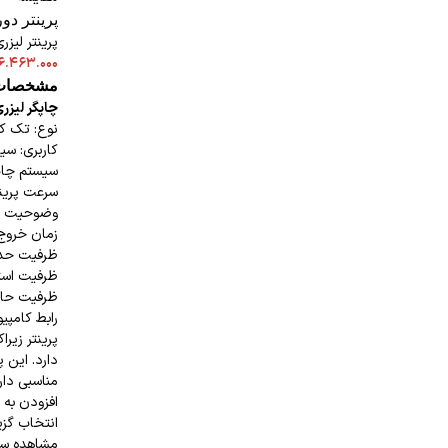
پرینتر دورو
پرینتر لیزر
۶.۴۶۳.۰۰۰
مشخصات کلی
چاپگر لیزر
نوع: تک کا
کاربری: سی
سیستم چاپ
سرعت پرینت تک ر
وضوحیت پرینت: ۰۰
زمان خروج اولی
ظرفیت حداکثر 
ظرفیت استاند
ظرفیت حافظه:
رابط کامپیوتر: / Parallel
دارد. این 
مناسبی دار
افزودن به 
انتخاب گزی
مشاهده سر