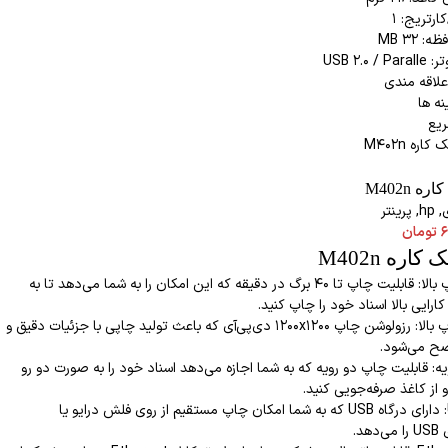
رتریج: ۱
 ۳۲ MB
USB 2.0 
علاقه مندی
نه ها
یع
ه M402n
ی
,
hp
,
پرینتر
۶
تومان
کاره M402n
سرعت چاپ بالا: قابلیت چاپ تا 40 برگ در دقیقه که این امکان را به شما می‌دهد تا به
ارایی بالا اسناد خود را چاپ کنید.
کیفیت چاپ بالا: رزولوشن چاپ 1200x1200 دی‌پی‌آی که باعث تولید چاپی با جزئیات دقیق و
ضح می‌شود.
ه: قابلیت چاپ دو رویه که به شما اجازه می‌دهد اسناد خود را به صورت دو رو
 از کاغذ صرفه‌جویی کنید.
درگاه USB: دارای درگاه USB که به شما امکان چاپ مستقیم از روی فلش درایو یا
هد.