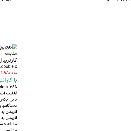
مقایسه
کارتریج اچ
,
double x
۱.۹۸۰.۰۰۰
ت
با گاران
قابلیت اطم
دابل ایکس 
دستگاههای : 0,MFP M1522,P1505
افزودن به 
افزودن به 
مشاهده سر
مقایسه