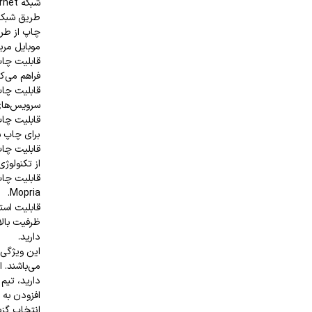
طریق شبکه
چاپ از طری
موبایل مرب
فراهم می‌کن
سرویس‌های ابری مان
برای چاپ س
از تکنولوژی irPrint
Mopria.
قابلیت استف
ظرفیت بالا
دارید.
می‌باشند. 
دارید، تی
افزودن به 
انتخاب گزی