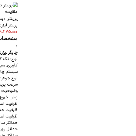
مقایسه
پرینتر دورو
پرینتر لیزر
۹.۲۷۵.۰۰۰
مشخصات
:
چاپگر لیزر
نوع: تک کا
کاربری: سی
سیستم چاپ
نوع جوهر: ۰۹R00747N
سرعت پرینت تک ر
وضوحیت پرینت: ۰۰
زمان خروج اول
ظرفیت استاندا
ظرفیت حداکثر 
ظرفیت استاند
حداکثر سای
حداقل وزن کاغ
حداکثر وزن کاغ