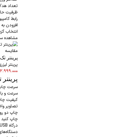
تعداد هد/کا
ظرفیت حافظه:
رابط کامپیوتر: / Paralle
افزودن به 
انتخاب گزی
مشاهده سر
مقایسه
پرینتر تک کار
پرینتر لیزر
۲.۹۹۹.۰۰۰
پرینتر تک 
سرعت و با ک
تصاویر وا
چاپ دو روی
چاپ کنید و
دستگاه‌های USB را می‌د