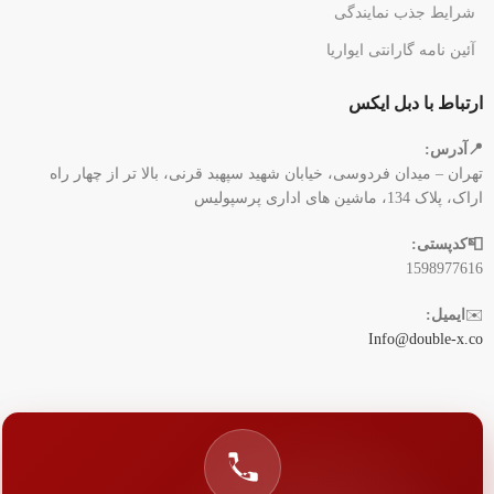
شرایط جذب نمایندگی
آئین نامه گارانتی ایواریا
ارتباط با دبل ایکس
📍آدرس:
تهران – میدان فردوسی، خیابان شهید سپهبد قرنی، بالا تر از چهار راه
اراک، پلاک 134، ماشین های اداری پرسپولیس
📮کدپستی:
1598977616
✉️
ایمیل:
Info@double-x.co