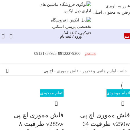
عبور به ناوبری
رفتن به محتوای اصلی
منو
ورود / ثبت نام
جستجو
09121757923
09122279200
خانه
-
لوازم جانبی و تحریر
-
فلش مموری
-
اچ پی
اتمام موجودی
اتمام موجودی
فلش مموری اچ پی
فلش مموری اچ پی
v250w ظرفیت 64
v285w ظرفیت ۸