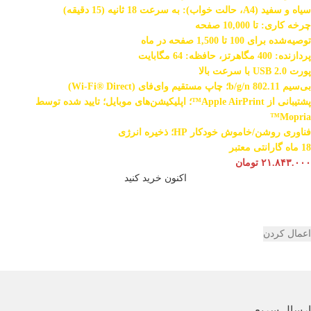
سیاه و سفید (A4، حالت خواب): به سرعت 18 ثانیه (15 دقیقه)
چرخه کاری: تا 10,000 صفحه
توصیه‌شده برای 100 تا 1,500 صفحه در ماه
پردازنده: 400 مگاهرتز، حافظه: 64 مگابایت
پورت USB 2.0 با سرعت بالا
بی‌سیم 802.11 b/g/n؛ چاپ مستقیم وای‌فای (Wi-Fi® Direct)
پشتیبانی از Apple AirPrint™؛ اپلیکیشن‌های موبایل؛ تایید شده توسط
Mopria™
فناوری روشن/خاموش خودکار HP؛ ذخیره انرژی
18 ماه گارانتی معتبر
۲۱.۸۴۳.۰۰۰
تومان
اکنون خرید کنید
اعمال کردن
ارسال سریع