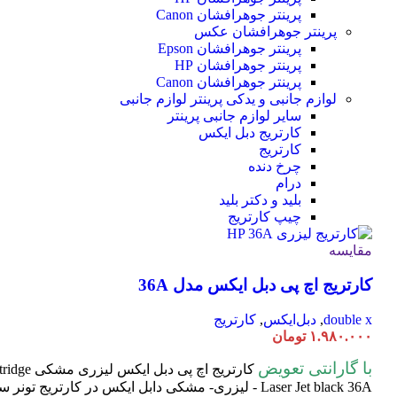
پرینتر جوهرافشان Canon
پرینتر جوهرافشان عکس
پرینتر جوهرافشان Epson
پرینتر جوهرافشان HP
پرینتر جوهرافشان Canon
لوازم جانبی و یدکی پرینتر
لوازم جانبی
سایر لوازم جانبی پرینتر
کارتریج دبل ایکس
کارتریج
چرخ دنده
درام
بلید و دکتر بلید
چیپ کارتریج
مقایسه
کارتریج اچ پی دبل ایکس مدل 36A
double x
,
دبل‌ایکس
,
کارتریج
۱.۹۸۰.۰۰۰
تومان
با گارانتی تعویض
کارتریج اچ پی دبل ایکس لیزری مشکی HP 36A
tridge
Laser
Jet black 36A - لیزری- مشکی دابل ایکس در کارتریج تون