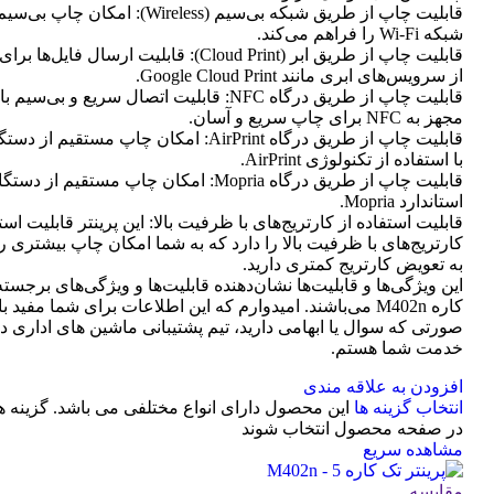
قابلیت چاپ از طریق شبکه بی‌سیم (Wireless): امک
شبکه Wi-Fi را فراهم می‌کند.
قابلیت چاپ از طریق ابر (Cloud Print): قابلیت ارسال
از سرویس‌های ابری مانند Google Cloud Print.
قابلیت چاپ از طریق درگاه NFC: قابلیت اتصال سریع و بی
مجهز به NFC برای چاپ سریع و آسان.
با استفاده از تکنولوژی AirPrint.
قابلیت چاپ از طریق درگاه Mopria: امکان چاپ مستقیم
استاندارد Mopria.
قابلیت استفاده از کارتریج‌های با ظرفیت بالا: این پرینتر قابلیت است
کارتریج‌های با ظرفیت بالا را دارد که به شما امکان چاپ بیشتری را 
به تعویض کارتریج کمتری دارید.
این ویژگی‌ها و قابلیت‌ها نشان‌دهنده قابلیت‌ها و ویژگی‌های برجسته
کاره M402n می‌باشند. امیدوارم که این اطلاعات برای شما مفید ب
صورتی که سوال یا ابهامی دارید، تیم پشتیبانی ماشین های اداری د
خدمت شما هستم.
افزودن به علاقه مندی
انتخاب گزینه ها
این محصول دارای انواع مختلفی می باشد. گزینه 
در صفحه محصول انتخاب شوند
مشاهده سریع
مقایسه