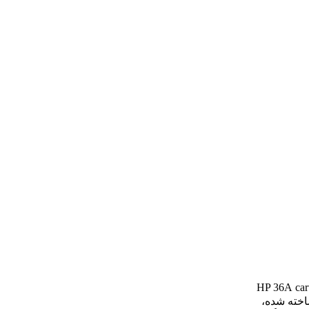
car
ر ساخته شده،