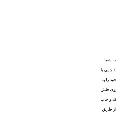
ان را به شما
 باعث تولید چاپی با
ود را به
یم از روی فلش
شبکه Ethernet: قابلیت اتصال به شبکه محلی از طریق کابل Ethernet و چاپ
از طریق