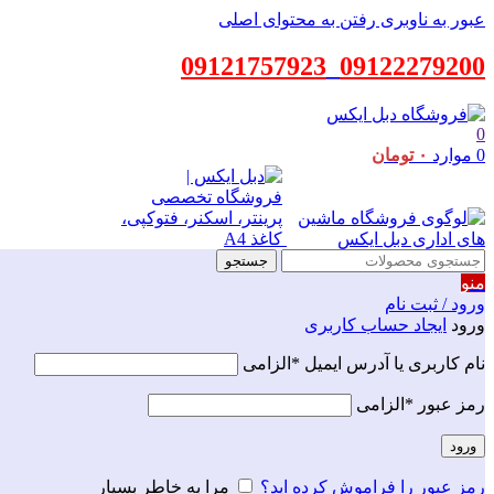
عبور به ناوبری
رفتن به محتوای اصلی
09121757923
_
09122279200
0
0
موارد
۰
تومان
جستجو
منو
ورود / ثبت نام
ورود
ایجاد حساب کاربری
نام کاربری یا آدرس ایمیل
*
الزامی
رمز عبور
*
الزامی
ورود
رمز عبور را فراموش کرده اید؟
مرا به خاطر بسپار