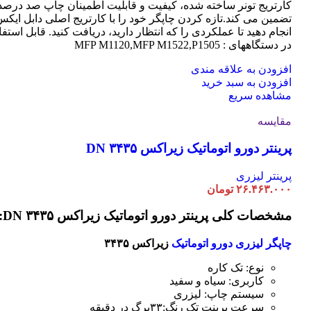
کارتریج تونر ساخته شده، کیفیت و قابلیت اطمینان چاپ صد درصد 
تضمین می کند.تازه کردن چاپگر خود را با کارتریج اصلی دابل ایک
انجام دهید تا عملکردی را که انتظار دارید، دریافت کنید. قابل استفا
در دستگاههای : MFP M1120,MFP M1522,P1505
افزودن به علاقه مندی
افزودن به سبد خرید
مشاهده سریع
مقایسه
پرینتر دورو اتوماتیک زیراکس DN ۳۴۳۵
پرینتر لیزری
۲۶.۴۶۳.۰۰۰
تومان
مشخصات کلی پرینتر دورو اتوماتیک زیراکس DN ۳۴۳۵:
چاپگر لیزری دورو اتوماتیک
زیراکس ۳۴۳۵
نوع: تک کاره
کاربری: سیاه و سفید
سیستم چاپ: لیزری
سرعت پرینت تک رنگ:۳۳برگ در دقیقه