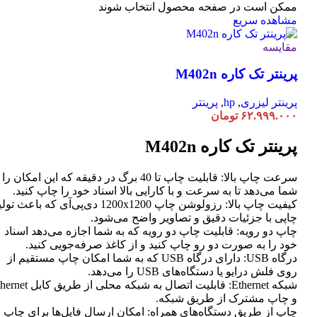
ممکن است در صفحه محصول انتخاب شوند
مشاهده سریع
مقایسه
پرینتر تک کاره M402n
پرینتر لیزری
,
hp
,
پرینتر
۶۲.۹۹۹.۰۰۰
تومان
پرینتر تک کاره M402n
سرعت چاپ بالا: قابلیت چاپ تا 40 برگ در دقیقه که این امکان ر
شما می‌دهد تا به سرعت و با کارایی بالا اسناد خود را چاپ کنید.
کیفیت چاپ بالا: رزولوشن چاپ 1200x1200 دی‌پی‌آی که باعث تو
چاپی با جزئیات دقیق و تصاویر واضح می‌شود.
چاپ دو رویه: قابلیت چاپ دو رویه که به شما اجازه می‌دهد اسناد
خود را به صورت دو رو چاپ کنید و از کاغذ صرفه‌جویی کنید.
درگاه USB: دارای درگاه USB که به شما امکان چاپ مستقیم از
روی فلش درایو یا دستگاه‌های USB را می‌دهد.
شبکه Ethernet: قابلیت اتصال به شبکه محلی از طر
و چاپ مشترک از طریق شبکه.
چاپ از طریق دستگاه‌های همراه: امکان ارسال فایل‌ها برای چاپ ا