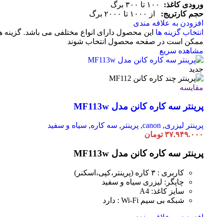
ورودی کاغذ:
۱۰۰ تا ۳۰۰ برگ
حجم کارتریج:
از ۱۰۰۰ تا ۲۰۰۰ برگ
افزودن به علاقه مندی
انتخاب گزینه ها
این محصول دارای انواع مختلفی می باشد. گزینه ه
ممکن است در صفحه محصول انتخاب شوند
مشاهده سریع
جدید
مقایسه
پرینتر سه کاره کانن مدل MF113w
پرینتر لیزری
,
canon
,
پرینتر
,
سه کاره
,
سیاه و سفید
۳۷.۹۴۹.۰۰۰
تومان
پرینتر سه کاره کانن مدل MF113w
کاربری : ۳ کاره (پرینتر،کپی،اسکنر)
چاپگر: لیزری سیاه و سفید
سایز کاغذ: A4
شبکه بی سیم Wi-Fi : دارد