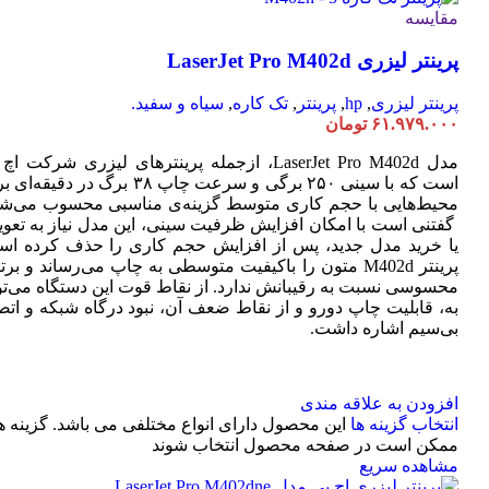
مقایسه
پرینتر لیزری LaserJet Pro M402d
پرینتر لیزری
,
hp
,
پرینتر
,
تک کاره
,
سیاه و سفید.
۶۱.۹۷۹.۰۰۰
تومان
مدل LaserJet Pro M402d، ازجمله پرینترهای لیزری شرکت ا
است که با سینی ۲۵۰ برگی و سرعت چاپ ۳۸ برگ در دقیقه
محیط‌هایی با حجم کاری متوسط گزینه‌ی مناسبی محسوب می‌شو
گفتنی است با امکان افزایش ظرفیت سینی، این مدل نیاز به تعو
یا خرید مدل جدید، پس از افزایش حجم کاری را حذف کرده اس
پرینتر M402d متون را باکیفیت متوسطی به چاپ می‌رساند و بر
محسوسی نسبت به رقیبانش ندارد. از نقاط قوت این دستگاه می‌تو
به، قابلیت چاپ دورو و از نقاط ضعف آن، نبود درگاه شبکه و اتص
بی‌سیم اشاره داشت.
افزودن به علاقه مندی
انتخاب گزینه ها
این محصول دارای انواع مختلفی می باشد. گزینه ه
ممکن است در صفحه محصول انتخاب شوند
مشاهده سریع