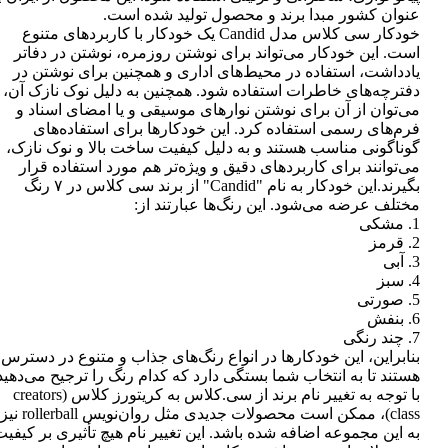
عنوان کشور مبدا برند و محصول تولید شده است.
خودکار سی کلاس مدل Candid یک خودکار با کاربردهای متنوع
است. این خودکار می‌تواند برای نوشتن روزمره، نوشتن در دفاتر
یادداشت، استفاده در محیط‌های اداری و همچنین برای نوشتن در
دفترچه‌های خاطرات استفاده شود. همچنین به دلیل نوک نازک آن،
می‌توان از آن برای نوشتن نوارهای موسیقی و یا امضای اسناد و
فرم‌های رسمی استفاده کرد. این خودکارها برای استفاده‌های
گوناگونی مناسب هستند و به دلیل کیفیت ساخت بالا و نوک نازک،
می‌توانند برای کاربردهای دقیق و ویژه‌تر هم مورد استفاده قرار
بگیرند.این خودکار به نام "Candid" از برند سی کلاس در ۷ رنگ
مختلف عرضه می‌شود. این رنگ‌ها عبارتند از:
1. مشکی
2. قرمز
3. آبی
4. سبز
5. صورتی
6. بنفش
7. چند رنگی
بنابراین، این خودکارها در انواع رنگ‌های جذاب و متنوع در دسترس
هستند تا به انتخاب شما بستگی دارد که کدام رنگ را ترجیح می‌دهید
با توجه به تغییر نام برند از سی.کلاس به کریتورز کلاس (creators
class)، ممکن است محصولات جدیدی مثل روان‌نویس rollerball نیز
به این مجموعه اضافه شده باشد. این تغییر نام هیچ تأثیری بر کیفی