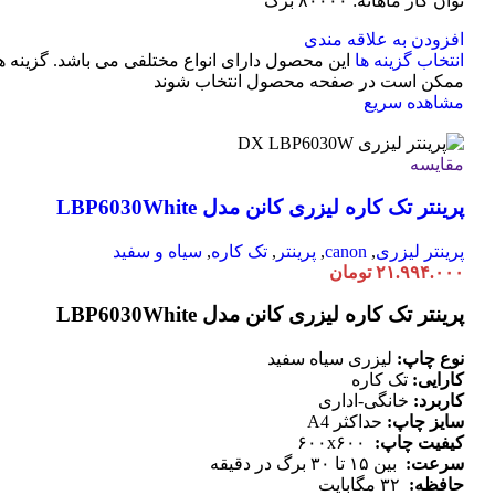
توان کار ماهانه: ۸۰۰۰۰ برگ
افزودن به علاقه مندی
انتخاب گزینه ها
این محصول دارای انواع مختلفی می باشد. گزینه ه
ممکن است در صفحه محصول انتخاب شوند
مشاهده سریع
مقایسه
پرینتر تک کاره لیزری کانن مدل LBP6030White
پرینتر لیزری
,
canon
,
پرینتر
,
تک کاره
,
سیاه و سفید
۲۱.۹۹۴.۰۰۰
تومان
پرینتر تک کاره لیزری کانن مدل LBP6030White
نوع چاپ:
لیزری سیاه سفید
کارایی:
تک کاره
کاربرد:
خانگی-اداری
سایز چاپ:
حداکثر A4
کیفیت چاپ:
۶۰۰x۶۰۰
سرعت:
بین ۱۵ تا ۳۰ برگ در دقیقه
حافظه:
۳۲ مگابایت