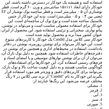
استفاده کنند و همیشه یک خودکار در دسترس داشته باشند. این
خودکار دارای ابعاد ۱۵x۱x۱ سانتی‌متر و وزن ۶۰ گرم است. قطر
نوشتاری آن ۰.۵ میلی‌متر است و قطر ساچمه نوک نوشتار آن EF
(یعنی بین ۰.۴ و ۰.۵ میلی‌متر) است. بدنه این خودکار از جنس
پلاستیک ساخته شده است و نوع نوک آن ساچمه‌ای است. این
خودکار برای استفاده معمولی مناسب است و می‌تواند در نوشتن،
پیانو نوازی، سخنرانی و تزئینی استفاده شود. این محصول از ایران ب
عنوان کشور مبدا برند و محصول تولید شده است.
خودکار سی کلاس مدل Candid یک خودکار با کاربردهای متنوع
است. این خودکار می‌تواند برای نوشتن روزمره، نوشتن در دفاتر
یادداشت، استفاده در محیط‌های اداری و همچنین برای نوشتن در
دفترچه‌های خاطرات استفاده شود. همچنین به دلیل نوک نازک آن،
می‌توان از آن برای نوشتن نوارهای موسیقی و یا امضای اسناد و
فرم‌های رسمی استفاده کرد. این خودکارها برای استفاده‌های
گوناگونی مناسب هستند و به دلیل کیفیت ساخت بالا و نوک نازک،
می‌توانند برای کاربردهای دقیق و ویژه‌تر هم مورد استفاده قرار
بگیرند.این خودکار به نام "Candid" از برند سی کلاس در ۷ رنگ
مختلف عرضه می‌شود. این رنگ‌ها عبارتند از:
1. مشکی
2. قرمز
3. آبی
4. سبز
5. صورتی
6. بنفش