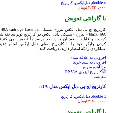
double x
,
دبل‌ایکس
,
کارتریج
۲.۳۴۰.۰۰۰
تومان
با گارانتی تعویض
کارتریج اچ پی دبل ایکس لیزری مشکی HP 49A
Jet
cartridge Laser
black 49A – لیزری- مشکی دابل ایکس در کارتریج تونر ساخته ش
کیفیت و قابلیت اطمینان چاپ صد درصد را تضمین می کند.تا
کردن چاپگر خود را با کارتریج اصلی دابل ایکس انجام دهید 
عملکردی را که انتظار دارید، دریافت کنید.
افزودن به علاقه مندی
افزودن به سبد خرید
مشاهده سریع
مقایسه
کارتریج اچ پی دبل ایکس مدل 53A
double x
,
دبل‌ایکس
,
کارتریج
۲.۴۰۰.۰۰۰
تومان
با گارانتی تعویض