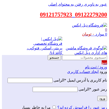
عبور به ناوبری
رفتن به محتوای اصلی
09121757923
_
09122279200
0
0
موارد
۰
تومان
جستجو
منو
ورود / ثبت نام
ورود
ایجاد حساب کاربری
نام کاربری یا آدرس ایمیل
*
الزامی
رمز عبور
*
الزامی
ورود
رمز عبور را فراموش کرده اید؟
مرا به خاطر بسپار