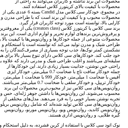
محصولات این برند نداشته و کاربران می‌توانند به راحتی از
محصولات با کیفیت بالای کریتورز کلاس استفاده کنند.
در مجموع، خودکار سی.کلاس مدل Candid بسته 6 عددی یکی از
محصولات محبوب و با کیفیت این برند است که با طراحی مدرن و
کارایی بالا، توانسته است مورد توجه کاربران قرار گیرد.
برند سی کلاس یا کریتورز کلاس (creators class) یکی از معروفتر
و پرفروش‌ترین برندهای لوازم تحریر و لوازم اداری است. این برند
محصولات متنوعی از جمله خودکارها و روان‌نویس‌ها با کیفیت بالا و
طراحی شیک و مدرن تولید می‌کند که توانسته است با استحکام و
نشکستن کمتر نوک‌ها، جذب توجه بسیاری از مصرف‌کنندگان را به
خود جلب کند. خودکارهای سی کلاس دارای تنوع بسیار بالا برای هر
سلیقه‌ای می‌باشند و اغلب طراحی شیک و مدرنی دارند که علاوه بر
راحتی حین نوشتن، جذابیت بسیار زیادی دارند. این خودکارها از
جمله خودکار سافت تاچ با ضخامت 0.7 میلی‌متر، خودکار ایزی
آفیس با ضخامت 1 میلی‌متر، خودکار 999 با ضخامت 1 میلی‌متر،
خودکار تریپل، و خودکار سلفی با ضخامت 0.7 میلی‌متر می‌باشند.
روان‌نویس‌های سی کلاس نیز از محبوب‌ترین محصولات این برند
محسوب می‌شوند. این روان‌نویس‌ها با داشتن جوهر ژله‌ای، حس و
تجربه نوشتن بسیار خوبی را به فرد می‌دهند. مدل‌های مختلفی از
روان‌نویس‌های سی کلاس تولید شده‌اند که شامل روان‌نویس بریلو،
روان‌نویس کاندید، روان‌نویس ویو، روان‌نویس مورنو، روان‌نویس
گیره طلایی، و روان‌نویس اداری هستند.
نوک اتود سی کلاس با استفاده از کربن فشرده، به دلیل استحکام و