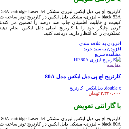
کارتریج اچ پی دبل ایکس لیزری مشکی HP 53A
Jet
cartridge Laser
black 53A – لیزری- مشکی دابل ایکس در کارتریج تونر ساخته ش
کیفیت و قابلیت اطمینان چاپ صد درصد را تضمین می کند.تا
کردن چاپگر خود را با کارتریج اصلی دابل ایکس انجام دهید 
عملکردی را که انتظار دارید، دریافت کنید.
افزودن به علاقه مندی
افزودن به سبد خرید
مشاهده سریع
مقایسه
کارتریج اچ پی دبل ایکس مدل 80A
double x
,
دبل‌ایکس
,
کارتریج
۲.۳۴۰.۰۰۰
تومان
با گارانتی تعویض
کارتریج اچ پی دبل ایکس لیزری مشکی HP 80A
Jet
cartridge Laser
black 80A – لیزری- مشکی دابل ایکس در کارتریج تونر ساخته ش