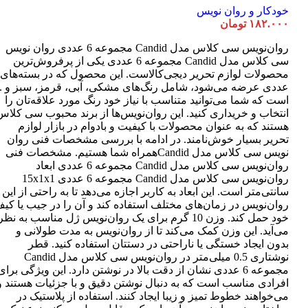
خودکار و روان نویس
۱۸۲.۰۰۰
تومان
روان‌نویس سی کلاس مدل Candid مجموعه 6 عددی روان نویس
سی کلاس مدل Candid مجموعه 6 عددی یکی از پرفروش‌ترین
عددی عرضه می‌شود، شامل رنگ‌های مشکی، آبی، قرمز، سبز و ..
است که شما می‌توانید متناسب با نیاز خود رنگ مورد علاقه‌تان را
انتخاب و خریداری کنید. این روان‌نویس‌ها از برند محبوب سی کلاس
هستند که به عنوان محصولات با کیفیت و بادوام در بازار لوازم
تحریر بسیار خوش‌نامند. در ادامه با بررسی مشخصات فنی روان
نویس سی کلاس مدل Candidهمراه شما هستیم. مشخصات فنی
روان‌نویس سی کلاس مدل Candid مجموعه 6 عددی ابعاد
روان‌نویس سی کلاس مدل Candid مجموعه 6 عددی 15x1x1
سانتی‌متر است. این ابعاد به کاربر اجازه می‌دهد تا به راحتی از این
روان‌نویس در زمان‌های مختلف استفاده کند و آن را در جیب یا کی
خود حمل کند. وزن 10 گرم برای یک روان‌نویس ژل مناسب به نظر
می‌آید. این وزن کمک می‌کند تا از روان‌نویس به مدت طولانی و
بدون ایجاد خستگی یا ناراحتی در دستتان استفاده کنید. قطر
نوشتاری 0.5 میلی‌متر در روان‌نویس سی کلاس مدل Candid
مجموعه 6 عددی نشان از دقت بالا در نوشتن دارد. این ویژگی برای
افرادی مناسب است که به دنبال نوشتن دقیق و با جزئیات هستند و
می‌خواهند خطوط تمیز و زیبا ایجاد کنند. استفاده از پلاستیک در