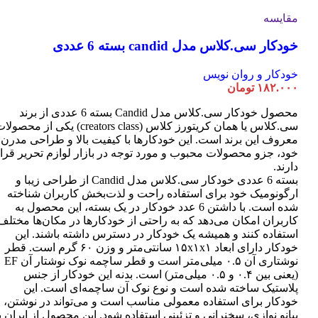
مقایسه
خودکار سی.کلاس مدل candid بسته 6 عددی
خودکار و روان نویس
۱۸۲.۰۰۰
تومان
محصول خودکار سی.کلاس مدل Candid بسته 6 عددی از برند
سی.کلاس یا همان کریتورز کلاس (creators class) یکی از محصو
معروف این برند است. این خودکارها با کیفیت بالا و طراحی مدرن
خود، جزو محصولات محبوب و مورد توجه در بازار لوازم تحریر قرا
دارند.
بسته 6 عددی خودکار سی.کلاس مدل Candid از طراحی زیبا و
ارگونومیک خود برای استفاده راحت و لذت‌بخش کاربران شناخته
شده است. با داشتن 6 عدد خودکار در یک بسته، این محصول به
کاربران امکان می‌دهد که به راحتی از خودکارها در مکان‌ها مختلف
استفاده کنند و همیشه یک خودکار در دسترس داشته باشند. این
خودکار دارای ابعاد ۱۵x۱x۱ سانتی‌متر و وزن ۶۰ گرم است. قطر
نوشتاری آن ۰.۵ میلی‌متر است و قطر ساچمه نوک نوشتار آن EF
(یعنی بین ۰.۴ و ۰.۵ میلی‌متر) است. بدنه این خودکار از جنس
پلاستیک ساخته شده است و نوع نوک آن ساچمه‌ای است. این
خودکار برای استفاده معمولی مناسب است و می‌تواند در نوشتن،
پیانو نوازی، سخنرانی و تزئینی استفاده شود. این محصول از ایران ب