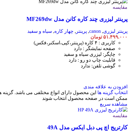
مقایسه
پرینتر لیزری چند کاره کانن مدل MF269dw
پرینتر لیزری
,
canon
,
پرینتر
,
چهار کاره
,
سیاه و سفید
۵۱.۴۹۹.۰۰۰
تومان
کاربری : ۴ کاره (پرینتر،کپی،اسکنر،فکس)
صفحه نمایشگر : دارد
چاپگر: لیزری سیاه و سفید
قابلیت چاپ دو رو : دارد
گوشی تلفن: ندارد
افزودن به علاقه مندی
انتخاب گزینه ها
این محصول دارای انواع مختلفی می باشد. گزینه ه
ممکن است در صفحه محصول انتخاب شوند
مشاهده سریع
مقایسه
کارتریج اچ پی دبل ایکس مدل 49A