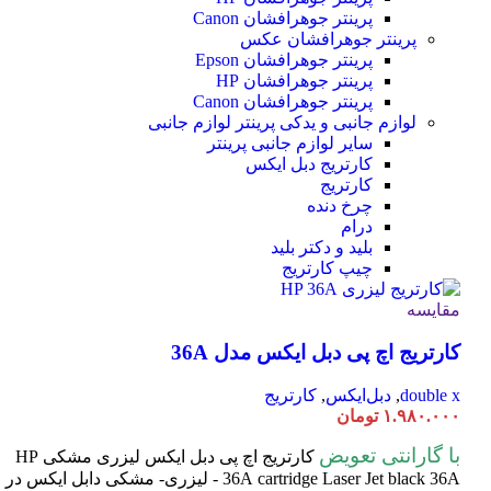
پرینتر جوهرافشان Canon
پرینتر جوهرافشان عکس
پرینتر جوهرافشان Epson
پرینتر جوهرافشان HP
پرینتر جوهرافشان Canon
لوازم جانبی و یدکی پرینتر
لوازم جانبی
سایر لوازم جانبی پرینتر
کارتریج دبل ایکس
کارتریج
چرخ دنده
درام
بلید و دکتر بلید
چیپ کارتریج
مقایسه
کارتریج اچ پی دبل ایکس مدل 36A
double x
,
دبل‌ایکس
,
کارتریج
۱.۹۸۰.۰۰۰
تومان
با گارانتی تعویض
کارتریج اچ پی دبل ایکس لیزری مشکی HP
cartridge Laser
36A
Jet black 36A - لیزری- مشکی دابل ایکس در