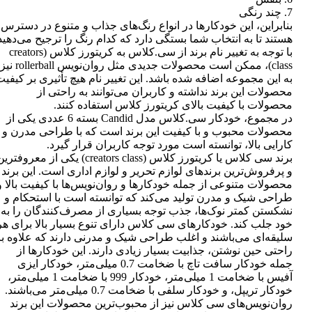
7. چند رنگی
بنابراین، این خودکارها در انواع رنگ‌های جذاب و متنوع در دسترس
هستند تا به انتخاب شما بستگی دارد که کدام رنگ را ترجیح می‌دهید
با توجه به تغییر نام برند از سی.کلاس به کریتورز کلاس (creators
class)، ممکن است محصولات جدیدی مثل روان‌نویس rollerball نیز
به این مجموعه اضافه شده باشد. این تغییر نام هیچ تأثیری بر کیفی
محصولات این برند نداشته و کاربران می‌توانند به راحتی از
محصولات با کیفیت بالای کریتورز کلاس استفاده کنند.
در مجموع، خودکار سی.کلاس مدل Candid بسته 6 عددی یکی از
محصولات محبوب و با کیفیت این برند است که با طراحی مدرن و
کارایی بالا، توانسته است مورد توجه کاربران قرار گیرد.
برند سی کلاس یا کریتورز کلاس (creators class) یکی از معروفتر
و پرفروش‌ترین برندهای لوازم تحریر و لوازم اداری است. این برند
محصولات متنوعی از جمله خودکارها و روان‌نویس‌ها با کیفیت بالا و
طراحی شیک و مدرن تولید می‌کند که توانسته است با استحکام و
نشکستن کمتر نوک‌ها، جذب توجه بسیاری از مصرف‌کنندگان را به
خود جلب کند. خودکارهای سی کلاس دارای تنوع بسیار بالا برای هر
سلیقه‌ای می‌باشند و اغلب طراحی شیک و مدرنی دارند که علاوه بر
راحتی حین نوشتن، جذابیت بسیار زیادی دارند. این خودکارها از
جمله خودکار سافت تاچ با ضخامت 0.7 میلی‌متر، خودکار ایزی
آفیس با ضخامت 1 میلی‌متر، خودکار 999 با ضخامت 1 میلی‌متر،
خودکار تریپل، و خودکار سلفی با ضخامت 0.7 میلی‌متر می‌باشند.
روان‌نویس‌های سی کلاس نیز از محبوب‌ترین محصولات این برند