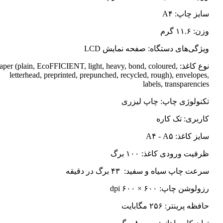
سایز چاپ: A۴
وزن: ۱۱.۶ گرم
ویژگی‌های دستگاه: صفحه نمایش LCD
نوع کاغذ: Paper (plain, EcoFFICIENT, light, heavy, bond, coloured
letterhead, preprinted, prepunched, recycled, rough), envelopes,
labels, transparencies
تکنولوژی چاپ: چاپ لیزری
کاربری: تک کاره
سایز کاغذ: A۴ - A۵
ظرفیت ورودی کاغذ: ۱۰۰ برگ
سرعت چاپ سیاه و سفید: ۴۳ برگ در دقیقه
رزولوشن چاپ: ۶۰۰ × ۶۰۰ dpi
حافظه پرینتر: ۲۵۶ مگابایت