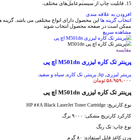
15. قابلیت چاپ از سیستم‌عامل‌های مختلف.
افزودن به علاقه مندی
انتخاب گزینه ها
این محصول دارای انواع مختلفی می باشد. گزینه ه
ممکن است در صفحه محصول انتخاب شوند
مشاهده سریع
مقایسه
پرینتر تک کاره لیزری M501dn اچ پی
پرینتر لیزری
,
hp
,
پرینتر
,
تک کاره
,
سیاه و سفید.
۵۸.۹۵۹.۰۰۰
تومان
پرینتر تک کاره لیزری M501dn اچ پی
نوع کارتریج: HP ۸۷A Black LaserJet Toner Cartridge
کارکرد کارتریج مشکی: ۹۰۰۰ برگ
نوع چاپ: تک رنگ
وزن کاغذ قابل استفاده: ۸۰ گرم