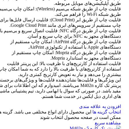
طریق اپلیکیشن‌های موبایل مربوطه.
قابلیت چاپ از طریق شبکه بی‌سیم (Wireless): امکان چاپ ب
طریق شبکه Wi-Fi را فراهم می‌کند.
قابلیت چاپ از طریق ابر (Cloud Print): قابلیت ارسال فایل‌ها برای
چاپ مستقیم از سرویس‌های ابری مانند Google Cloud Print.
قابلیت چاپ از طریق درگاه NFC: قابلیت اتصال سریع و بی‌سیم با
دستگاه‌های مجهز به NFC برای چاپ سریع و آسان.
قابلیت چاپ از طریق درگاه AirPrint: امکان چاپ مستقیم از
دستگاه‌های Apple با استفاده از تکنولوژی AirPrint.
قابلیت چاپ از طریق درگاه Mopria: امکان چاپ مستقیم از
دستگاه‌های مجهز به استاندارد Mopria.
قابلیت استفاده از کارتریج‌های با ظرفیت بالا: این پرینتر قابلیت
استفاده از کارتریج‌های با ظرفیت بالا را دارد که به شما امکان چاپ
بیشتری را می‌دهد و نیاز به تعویض کارتریج کمتری دارید.
این ویژگی‌ها و قابلیت‌ها نشان‌دهنده قابلیت‌ها و ویژگی‌های برجسته
پرینتر تک کاره M402n می‌باشند. امیدوارم که این اطلاعات برای 
مفید باشد. در صورتی که سوال یا ابهامی دارید، تیم پشتیبانی ماشی
های اداری دبل ایکس در خدمت شما هستم.
افزودن به علاقه مندی
انتخاب گزینه ها
این محصول دارای انواع مختلفی می باشد. گزینه ه
ممکن است در صفحه محصول انتخاب شوند
مشاهده سریع