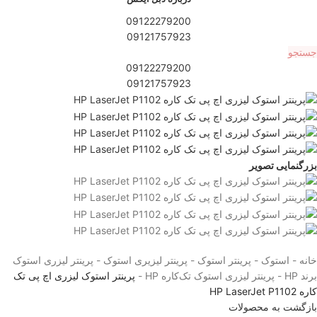
09122279200
09121757923
جستجو
09122279200
09121757923
بزرگنمایی تصویر
خانه
-
استوک
-
پرینتر استوک
-
پرینتر لیزیری استوک
-
پرینتر لیزری استوک
برند HP
-
پرینتر لیزری استوک تک‌کار‌ه HP
-
پرینتر استوک لیزری اچ پی تک
کاره HP LaserJet P1102
بازگشت به محصولات