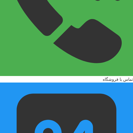
عدد خودکار در یک ب
از خودکارها در مکا
بین ۰.۴
است و نوع نوک آن س
مناسب است و می‌توان
شود. این محصول از 
است.
تماس با فروشگاه
خودکار می‌تواند برا
محیط‌های اداری و ه
همچنین به دلیل نوک
یا امضای اسناد و فر
گوناگونی مناسب هستن
برای کاربردهای دقیق 
عبارتند از:
1. مشکی