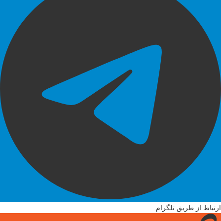
۳۴۳۵:
محصولات مورد نظر مط
چاپگر لیزری دورو اتوماتیک
زیراکس ۳۴۳۵
نوع: تک کاره
کاربری: سیاه و سفید
سیستم چاپ: لیزری
سرعت پرینت تک رنگ:۳۳برگ در دقیقه
وضوحیت پرینت: ۱۲۰۰*۱۲۰۰ DPI
زمان خروج اولین کپی: ۸٫۵ ثانیه
ظرفیت حداکثر کاغذ:۵۵۰ برگ
ظرفیت استاندارد خروجی: ۱۵۰ برگ
ظرفیت حافظه: ۳۲ MB
رابط کامپیوتر: USB 2.0 / Parallel
پرینتر زیراکس ۳۴۳۵ از سری پرینترهای لیزری زیراکس ب
سیاه و سفید دارد. این پرینتر ابعاد کوچکی داشته و برای استفاده
محیط های خانگی کاربرد مناسبی دارد.
ارتباط از طریق تلگرام
است. این خودکارها 