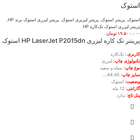
استوک
استوک
,
پرینتر استوک
,
پرینتر لیزیری استوک
,
پرینتر لیزری استوک برند HP
,
پرینتر لیزری استوک تک‌کار‌ه HP
۱۹.۵۰۰.۰۰۰
تومان
پرینتر تک کاره لیزری HP LaserJet P2015dn استوک
کاربری :
تک‌کاره
تکنولوژی چاپ:
لیزری
نوع چاپ:
سیاه و سفید
سایز چاپ:
A4.A5….
وضعیت:
استوک
گارانتی:
12 ماه
پنل تاچ:
ندارد