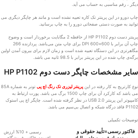
دیگر ، رقم مناسبی به حساب می آید.
چاپ دورو در این پرینتر تک کاره تعبیه نشده است و مانند هر چاپگر دیگری می
توانید به صورت دستی صفحاتی دورو را به چاپ برسانید.
پرینتر دست دوم HP P1102 از حافظه 2 مگابایت برخوردار است و وضوح
چاپ آن برابر با 600×600 DPI برای چاپ متن می‌باشد. پردازنده 266
مگاهرتزی در این دستگاه تعبیه شده است و زمان لازم برای بیرون آمدن اولین
برگه‌ی چاپ شده در این پرینتر برابر با 98.5 ثانیه می باشد.
سایر مشخصات چاپگر دست دوم
HP P1102
نوع کارتریج به کار رفته در این
پرینتر لیزری تک رنگ اچ پی
تونر به شماره 85A
می باشد که کارکرد آن برای چاپ 1500 برگ می باشد. پورت ارتباط به
کامپیوتر این پرینتر USB 2.0 در نظر گرفته شده است. چاپگر اچ پی استوک
P1102 فاقد درگاه شبکه و اتصال بی‌سیم می باشد.
توضیحات تکمیلی
فاکتور رسمی=تأیید حقوقی و
رسمی + 10% ارزش
بهره‌مندی از فرصت‌های مالیاتی
افزوده
,
فاکتور فروشگاهی