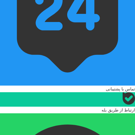
2. قرمز
3. آبی
4. سبز
5. صورتی
6. بنفش
7. چند رنگی
بنابراین، این خودکا
انتخاب شما بستگی دا
اضافه شده باشد. این
و کاربران می‌توانند
استفاده کنند.
تماس با پشتیبانی
محبوب و با کیفیت ای
است مورد توجه کارب
ارتباط از طریق بله
پرفروش‌ترین برندها
با گارانتی تعویض
متنوعی از جمله خودک
تولید می‌کند که تو
cartridge Laser
36A
Jet black 36A - لیزری- مشکی 