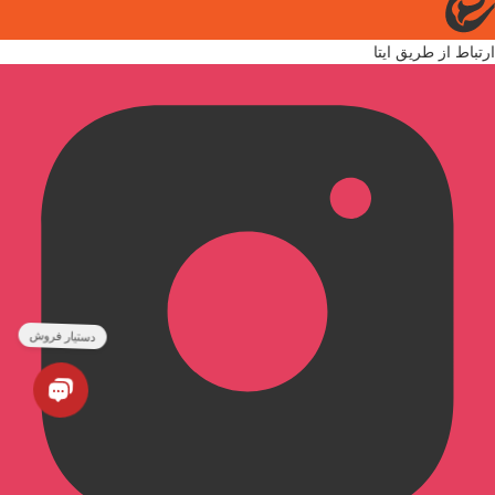
و مورد توجه در بازار
ارتباط از طریق ایتا
عدد خودکار در یک ب
از خودکارها در مکا
بین ۰.۴
است و نوع نوک آن س
مناسب است و می‌توان
شود. این محصول از 
است.
مشخصات کلی
خودکار می‌تواند برا
۳۲۵۰
محیط‌های اداری و ه
همچنین به دلیل نوک
:
یا امضای اسناد و فر
گوناگونی مناسب هستن
برای کاربردهای دقیق 
چاپگر لیزری دورو اتوماتیک
زیراکس ۳۲۵۰