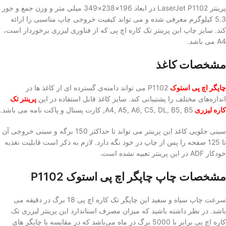
پرینتر LaserJet P1102 در ابعاد 196×238×349 میلی متر و وزن جمع‌ و جور
5.3 کیلوگرم معرفی ‌شده و می تواند کیفیت خروجی چاپ مناسبی را ارائه
‌کند. سایز چاپ این پرینتر تک کاره اچ پی که از فناوری لیزری برخوردار است،
A4 می باشد.
مشخصات کاغذ
چاپگر اچ پی استوک
P1102 می تواند دامنه‌ی گسترده ‌ای از کاغذ ها در
اندازه‌های مختلف را پشتیبانی کند. سایز کاغذ قابل استفاده در این
پرینتر تک
کاره لیزری
A4, A5, A6, C5, DL, B5, B5, کارت پستال و پاکت نامه می باشد.
سینی جلویی کاغذ این پرینتر می تواند تا حداکثر 150 برگه و سینی خروجی آن
تا 125 صفحه را پس از چاپ در خود نگه دارد. لازم به ذکر است قابلیت تغذیه‌
خودکار ADF در این پرینتر تعبیه نشده است.
مشخصات چاپ چاپگر اچ پی استوک
P1102
سرعت چاپ سیاه و سفید این چاپگر تک کاره اچ پی 18 برگ در دقیقه می
باشد. در نظر داشته باشید که میزان مصرف استاندارد این پرینتر لیزری تک
کاره اچ پی برابر با 5000 برگ در ماه می‌باشد که در مقایسه با چاپگر های