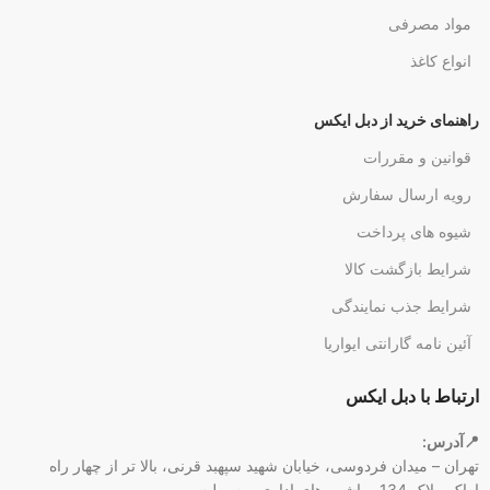
مواد مصرفی
انواع کاغذ
راهنمای خرید از دبل ایکس
قوانین و مقررات
رویه ارسال سفارش
شیوه های پرداخت
شرایط بازگشت کالا
شرایط جذب نمایندگی
آئین نامه گارانتی ایواریا
ارتباط با دبل ایکس
📍آدرس:
تهران – میدان فردوسی، خیابان شهید سپهبد قرنی، بالا تر از چهار راه
اراک، پلاک 134، ماشین های اداری پرسپولیس