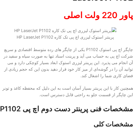
پاور 220 ولت اصلی
پرینتر استوک لیزری اچ پی تک کاره HP LaserJet P1102
چاپگر اچ پی استوک P1102 یکی از چاپگر های رده متوسط اقتصادی و سریع
شرکت اچ پی به حساب می آید و پرینت اسناد تنها به صورت سیاه و سفید در
آن انجام می پذیرد. این پرینتر لیزری استوک ابعاد بسیار کوچکی دارد و می
توانید آن را در گوشه‌ای از میز کار خود قرار دهید بدون این که حجم زیادی از
فضای کاری شما را اشغال کند.
همچنین کار با این پرینتر بسیار آسان است به این دلیل که محفظه‌‌ کاغذ و تونر
این چاپگر از قسمت جلو به راحتی قابل دسترس است.
مشخصات فنی
پرینتر دست دوم اچ پی
P1102
مشخصات کلی