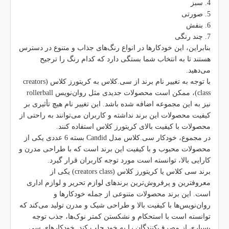
4. سبز
5. صورتی
6. بنفش
7. چند رنگی
بنابراین، این خودکارها در انواع رنگ‌های جذاب و متنوع در دسترس
هستند تا به انتخاب شما بستگی دارد که کدام رنگ را ترجیح
می‌دهید.
با توجه به تغییر نام برند از سی.کلاس به کریتورز کلاس (creators
class)، ممکن است محصولات جدیدی مثل روان‌نویس rollerball
نیز به این مجموعه اضافه شده باشد. این تغییر نام هیچ تأثیری بر
کیفیت محصولات این برند نداشته و کاربران می‌توانند به راحتی از
محصولات با کیفیت بالای کریتورز کلاس استفاده کنند.
در مجموع، خودکار سی.کلاس مدل Candid بسته 6 عددی یکی از
محصولات محبوب و با کیفیت این برند است که با طراحی مدرن و
کارایی بالا، توانسته است مورد توجه کاربران قرار گیرد.
برند سی کلاس یا کریتورز کلاس (creators class) یکی از
معروفترین و پرفروش‌ترین برندهای لوازم تحریر و لوازم اداری
است. این برند محصولات متنوعی از جمله خودکارها و
روان‌نویس‌ها با کیفیت بالا و طراحی شیک و مدرن تولید می‌کند که
توانسته است با استحکام و نشکستن کمتر نوک‌ها، جذب توجه
بسیاری از مصرف‌کنندگان را به خود جلب کند. خودکارهای سی