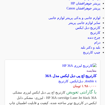
پرینتر جوهرافشان HP
پرینتر جوهرافشان Canon
لوازم جانبی و یدکی پرینتر
لوازم جانبی
سایر لوازم جانبی پرینتر
کارتریج دبل ایکس
کارتریج
چرخ دنده
درام
بلید و دکتر بلید
چیپ کارتریج
مقایسه
کارتریج اچ پی دبل ایکس مدل 36A
double x
,
دبل‌ایکس
,
کارتریج
۱.۹۸۰.۰۰۰
تومان
با گارانتی تعویض
کارتریج اچ پی دبل ایکس لیزری مشکی
cartridge Laser
HP 36A
Jet black 36A - لیزری- مشکی دابل
ایکس در کارتریج تونر ساخته شده، کیفیت و قابلیت اطمینان چاپ