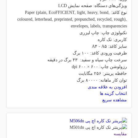
ویژگی‌های دستگاه: صفحه نمایش LCD
نوع کاغذ: Paper (plain, EcoFFICIENT, light, heavy, bond,
coloured, letterhead, preprinted, prepunched, recycled, rough),
envelopes, labels, transparencies
تکنولوژی چاپ: چاپ لیزری
کاربری: تک کاره
سایز کاغذ: A۴ - A۵
ظرفیت ورودی کاغذ: ۱۰۰ برگ
سرعت چاپ سیاه و سفید: ۴۳ برگ در دقیقه
رزولوشن چاپ: ۶۰۰ × ۶۰۰ dpi
حافظه پرینتر: ۲۵۶ مگابایت
توان کار ماهانه: ۸۰۰۰۰ برگ
افزودن به علاقه مندی
انتخاب گزینه ها
مشاهده سریع
مقایسه