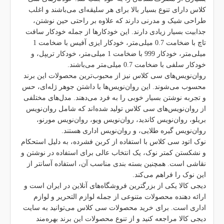
کلاس دارای تنوع بسیار بالا برای هر سلیقه‌ای می‌باشند و اغلب
طراحی شیک و مدرنی دارند که علاوه بر راحتی حین نوشتن،
جذابیت بسیار زیادی دارند. این خودکارها از جمله خودکار سافت
تاچ با ضخامت 0.7 میلی‌متر، خودکار ایزی آفیس با ضخامت 1
میلی‌متر، خودکار 999 با ضخامت 1 میلی‌متر، خودکار تریپل، و
خودکار سلفی با ضخامت 0.7 میلی‌متر می‌باشند.
روان‌نویس‌های سی کلاس نیز از محبوب‌ترین محصولات این برند
محسوب می‌شوند. این روان‌نویس‌ها با داشتن جوهر ژله‌ای، حس
و تجربه نوشتن بسیار خوبی را به فرد می‌دهند. مدل‌های مختلفی
از روان‌نویس‌های سی کلاس تولید شده‌اند که شامل روان‌نویس
بریلو، روان‌نویس کاندید، روان‌نویس ویو، روان‌نویس مورنو،
روان‌نویس گیره طلایی، و روان‌نویس اداری هستند.
نوک اتود سی کلاس با استفاده از کربن فشرده، به دلیل استحکام
و نشکستن کمتر نوک، یک انتخاب عالی برای استفاده در نوشتن و
نقاشی است. همچنین بسته بندی مناسب آن، استفاده آسانتر از
این نوک را فراهم می‌کند.
دیجی کالا یکی از بزرگترین فروشگاه‌های آنلاین در ایران است و
ارائه دهنده محصولات متنوعی از جمله لوازم التحریر و لوازم
اداری است. برای خرید محصولات سی کلاس می‌توانید به سایت
دیجی کالا مراجعه کنید و از تنوع محصولات این برند بهره‌مند