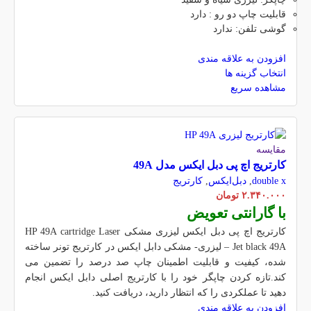
قابلیت چاپ دو رو : دارد
گوشی تلفن: ندارد
افزودن به علاقه مندی
انتخاب گزینه ها
مشاهده سریع
مقایسه
کارتریج اچ پی دبل ایکس مدل 49A
double x
,
دبل‌ایکس
,
کارتریج
۲.۳۴۰.۰۰۰
تومان
با گارانتی تعویض
کارتریج اچ پی دبل ایکس لیزری مشکی HP 49A
cartridge Laser
Jet black 49A – لیزری- مشکی دابل ایکس در کارتریج تونر ساخته
شده، کیفیت و قابلیت اطمینان چاپ صد درصد را تضمین می
کند.تازه کردن چاپگر خود را با کارتریج اصلی دابل ایکس انجام
دهید تا عملکردی را که انتظار دارید، دریافت کنید.
افزودن به علاقه مندی