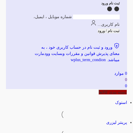
ثبت نام ورود
شماره موبایل ، ایمیل،
نام کاربری...
ثبت نام / ورود
ورود و ثبت نام در حساب کاربری خود ، به
معنای پذیرش قوانین و مقررات وبسایت وودمارت
میباشد. wplus_term_condion
0
موارد
0
0
دسته بندی کالاها
استوک
پرینتر لیزری