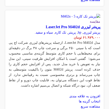
مقایسه
پرینتر لیزری LaserJet Pro M402d
پرینتر لیزری
,
hp
,
پرینتر
,
تک کاره
,
سیاه و سفید.
۶۱.۹۷۹.۰۰۰
تومان
مدل LaserJet Pro M402d، ازجمله پرینترهای لیزری شرکت اچ پی
است که با سینی ۲۵۰ برگی و سرعت چاپ ۳۸ برگ در دقیقه‌ای
برای محیط‌هایی با حجم کاری متوسط گزینه‌ی مناسبی محسوب
می‌شود؛ گفتنی است با امکان افزایش ظرفیت سینی، این مدل
نیاز به تعویض یا خرید مدل جدید، پس از افزایش حجم کاری را
حذف کرده است. پرینتر M402d متون را باکیفیت متوسطی به
چاپ می‌رساند و برتری محسوسی نسبت به رقیبانش ندارد. از
نقاط قوت این دستگاه می‌توان به، قابلیت چاپ دورو و از نقاط
ضعف آن، نبود درگاه شبکه و اتصال بی‌سیم اشاره داشت.
افزودن به علاقه مندی
انتخاب گزینه ها
مشاهده سریع