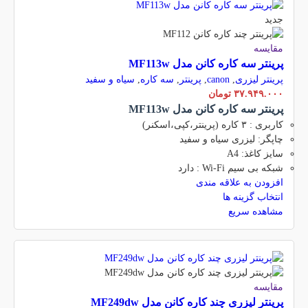
جدید
مقایسه
پرینتر سه کاره کانن مدل MF113w
پرینتر لیزری
,
canon
,
پرینتر
,
سه کاره
,
سیاه و سفید
۳۷.۹۴۹.۰۰۰
تومان
پرینتر سه کاره کانن مدل MF113w
کاربری : ۳ کاره (پرینتر،کپی،اسکنر)
چاپگر: لیزری سیاه و سفید
سایز کاغذ: A4
شبکه بی سیم Wi-Fi : دارد
افزودن به علاقه مندی
انتخاب گزینه ها
مشاهده سریع
مقایسه
پرینتر لیزری چند کاره کانن مدل MF249dw