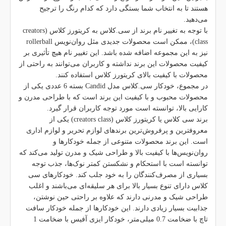
هستند تا به انتخاب شما بستگی دارد که کدام رنگ را ترجیح
می‌دهید.
با توجه به تغییر نام برند از سی.کلاس به کریتورز کلاس (creators
class)، ممکن است محصولات جدیدی مثل روان‌نویس rollerball
نیز به این مجموعه اضافه شده باشد. این تغییر نام هیچ تأثیری بر
کیفیت محصولات این برند نداشته و کاربران می‌توانند به راحتی از
محصولات با کیفیت بالای کریتورز کلاس استفاده کنند.
در مجموع، خودکار سی.کلاس مدل Candid بسته 6 عددی یکی از
محصولات محبوب و با کیفیت این برند است که با طراحی مدرن و
کارایی بالا، توانسته است مورد توجه کاربران قرار گیرد.
برند سی کلاس یا کریتورز کلاس (creators class) یکی از
معروفترین و پرفروش‌ترین برندهای لوازم تحریر و لوازم اداری
است. این برند محصولات متنوعی از جمله خودکارها و
روان‌نویس‌ها با کیفیت بالا و طراحی شیک و مدرن تولید می‌کند که
توانسته است با استحکام و نشکستن کمتر نوک‌ها، جذب توجه
بسیاری از مصرف‌کنندگان را به خود جلب کند. خودکارهای سی
کلاس دارای تنوع بسیار بالا برای هر سلیقه‌ای می‌باشند و اغلب
طراحی شیک و مدرنی دارند که علاوه بر راحتی حین نوشتن،
جذابیت بسیار زیادی دارند. این خودکارها از جمله خودکار سافت
تاچ با ضخامت 0.7 میلی‌متر، خودکار ایزی آفیس با ضخامت 1