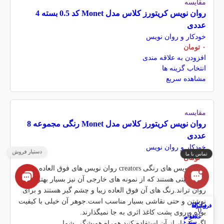
مقایسه
روان نویس کریتورز کلاس مدل Monet کد 0.5 بسته 4
عددی
خودکار و روان نویس
۰
تومان
افزودن به علاقه مندی
انتخاب گزینه ها
مشاهده سریع
مقایسه
روان نویس کریتورز کلاس مدل Monet رنگی مجموعه 8
عددی
خودکار و روان نویس
۰
تومان
روان نویس های رنگی creators روان نویس های فوق العاده روان
و با کیفیتی هستند که از نمونه های خارجی آن نیز بسیار بهتر و
روان تراند.رنگ های آن فوق العاده زیبا و چشم گیر هستند و برای
نوشتن و حتی نقاشی بسیار مناسب است.جوهر آن خیلی با کیفیت
0
فروشگاه
فیلترها
حساب کاربری من
0
بوده و روی پشت کاغذ اثری به جا نمیگذارند.
موارد
علاقه مندی
سبد خرید
اگر یک بار از آن استفاده کنید همراه همیشگی شما