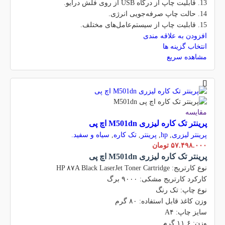
13. قابلیت چاپ از درگاه USB از روی فلش درایو.
14. حالت چاپ صرفه‌جویی انرژی.
15. قابلیت چاپ از سیستم‌عامل‌های مختلف.
افزودن به علاقه مندی
انتخاب گزینه ها
مشاهده سریع
مقایسه
پرینتر تک کاره لیزری M501dn اچ پی
پرینتر لیزری
,
hp
,
پرینتر
,
تک کاره
,
سیاه و سفید.
۵۷.۴۹۸.۰۰۰
تومان
پرینتر تک کاره لیزری M501dn اچ پی
نوع کارتریج: HP ۸۷A Black LaserJet Toner Cartridge
کارکرد کارتریج مشکی: ۹۰۰۰ برگ
نوع چاپ: تک رنگ
وزن کاغذ قابل استفاده: ۸۰ گرم
سایز چاپ: A۴
وزن: ۱۱.۶ گرم