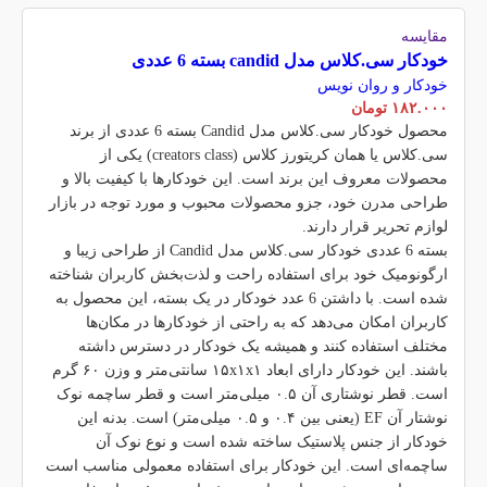
مقایسه
خودکار سی.کلاس مدل candid بسته 6 عددی
خودکار و روان نویس
۱۸۲.۰۰۰
تومان
محصول خودکار سی.کلاس مدل Candid بسته 6 عددی از برند
سی.کلاس یا همان کریتورز کلاس (creators class) یکی از
محصولات معروف این برند است. این خودکارها با کیفیت بالا و
طراحی مدرن خود، جزو محصولات محبوب و مورد توجه در بازار
لوازم تحریر قرار دارند.
بسته 6 عددی خودکار سی.کلاس مدل Candid از طراحی زیبا و
ارگونومیک خود برای استفاده راحت و لذت‌بخش کاربران شناخته
شده است. با داشتن 6 عدد خودکار در یک بسته، این محصول به
کاربران امکان می‌دهد که به راحتی از خودکارها در مکان‌ها
مختلف استفاده کنند و همیشه یک خودکار در دسترس داشته
باشند. این خودکار دارای ابعاد ۱۵x۱x۱ سانتی‌متر و وزن ۶۰ گرم
است. قطر نوشتاری آن ۰.۵ میلی‌متر است و قطر ساچمه نوک
نوشتار آن EF (یعنی بین ۰.۴ و ۰.۵ میلی‌متر) است. بدنه این
خودکار از جنس پلاستیک ساخته شده است و نوع نوک آن
ساچمه‌ای است. این خودکار برای استفاده معمولی مناسب است