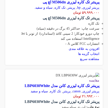
پرینتر تک کاره لیزری M506dn اچ پی
پرینتر لیزری
,
hp
,
پرینتر
,
تک کاره
,
سیاه و سفید.
۵۹.۹۹۹.۰۰۰
تومان
پرینتر تک کاره لیزری M506dn اچ پی
تک کاره
سرعت چاپ: حداکثر 45 برگ در دقیقه (سیاه)
چاپ دورو خودکار؛ 2 سینی کاغذ (استاندارد)؛ از تونر با Jet
Intelligence استفاده می کند
انتشارات FCC کلاس A -
افزودن به علاقه مندی
انتخاب گزینه ها
مشاهده سریع
مقایسه
پرینتر تک کاره لیزری کانن مدل LBP6030White
پرینتر لیزری
,
canon
,
پرینتر
,
تک کاره
,
سیاه و سفید
۲۱.۹۹۲.۰۰۰
تومان
پرینتر تک کاره لیزری کانن مدل LBP6030White
نوع چاپ:
لیزری سیاه سفید