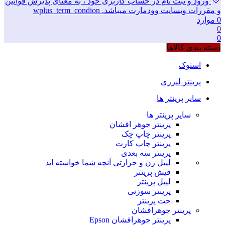
ورود و ثبت نام در حساب کاربری خود ، به معنای پذیرش قوانین
و مقررات وبسایت وودمارت میباشد. wplus_term_condion
0
موارد
0
0
دسته بندی کالاها
استوک
پرینتر لیزری
سایر پرینتر ها
سایر پرینتر ها
پرینتر جوهر افشان
پرینتر چاپ چک
پرینتر چاپ کارت
پرینتر سه بعدی
لیبل زن و حرارتی
آنچه شما خواسته اید
فیش پرینتر
لیبل پرینتر
پرینتر سوزنی
جت پرینتر
پرینتر جوهرافشان
پرینتر جوهرافشان Epson