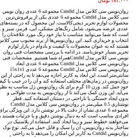
۱۸۲.۰۰۰
تومان
روان‌نویس سی کلاس مدل Candid مجموعه 6 عددی روان نویس
سی کلاس مدل Candid مجموعه 6 عددی یکی از پرفروش‌ترین
عددی عرضه می‌شود، شامل رنگ‌های مشکی، آبی، قرمز، سبز و ..
است که شما می‌توانید متناسب با نیاز خود رنگ مورد علاقه‌تان را
انتخاب و خریداری کنید. این روان‌نویس‌ها از برند محبوب سی کلاس
هستند که به عنوان محصولات با کیفیت و بادوام در بازار لوازم
تحریر بسیار خوش‌نامند. در ادامه با بررسی مشخصات فنی روان
نویس سی کلاس مدل Candidهمراه شما هستیم. مشخصات فنی
روان‌نویس سی کلاس مدل Candid مجموعه 6 عددی ابعاد
روان‌نویس سی کلاس مدل Candid مجموعه 6 عددی 15x1x1
سانتی‌متر است. این ابعاد به کاربر اجازه می‌دهد تا به راحتی از این
روان‌نویس در زمان‌های مختلف استفاده کند و آن را در جیب یا کی
خود حمل کند. وزن 10 گرم برای یک روان‌نویس ژل مناسب به نظر
می‌آید. این وزن کمک می‌کند تا از روان‌نویس به مدت طولانی و
بدون ایجاد خستگی یا ناراحتی در دستتان استفاده کنید. قطر
نوشتاری 0.5 میلی‌متر در روان‌نویس سی کلاس مدل Candid
مجموعه 6 عددی نشان از دقت بالا در نوشتن دارد. این ویژگی برای
افرادی مناسب است که به دنبال نوشتن دقیق و با جزئیات هستند و
می‌خواهند خطوط تمیز و زیبا ایجاد کنند. استفاده از پلاستیک در
ساختار بدنه روان‌نویس، آن را سبک و قابل حمل می‌کند. نوع نوک
روان‌نویس Candid به کاربر این امکان را می‌دهد تا به راحتی