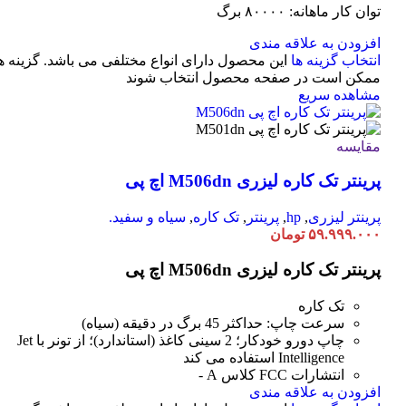
توان کار ماهانه: ۸۰۰۰۰ برگ
افزودن به علاقه مندی
انتخاب گزینه ها
این محصول دارای انواع مختلفی می باشد. گزینه ه
ممکن است در صفحه محصول انتخاب شوند
مشاهده سریع
مقایسه
پرینتر تک کاره لیزری M506dn اچ پی
پرینتر لیزری
,
hp
,
پرینتر
,
تک کاره
,
سیاه و سفید.
۵۹.۹۹۹.۰۰۰
تومان
پرینتر تک کاره لیزری M506dn اچ پی
تک کاره
سرعت چاپ: حداکثر 45 برگ در دقیقه (سیاه)
چاپ دورو خودکار؛ 2 سینی کاغذ (استاندارد)؛ از تونر با Jet
Intelligence استفاده می کند
انتشارات FCC کلاس A -
افزودن به علاقه مندی