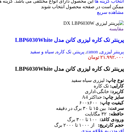
انتخاب گزینه ها
این محصول دارای انواع مختلفی می باشد. گزینه ه
ممکن است در صفحه محصول انتخاب شوند
مشاهده سریع
مقایسه
پرینتر تک کاره لیزری کانن مدل LBP6030White
پرینتر لیزری
,
canon
,
پرینتر
,
تک کاره
,
سیاه و سفید
۲۱.۹۹۲.۰۰۰
تومان
پرینتر تک کاره لیزری کانن مدل LBP6030White
نوع چاپ:
لیزری سیاه سفید
کارایی:
تک کاره
کاربرد:
خانگی-اداری
سایز چاپ:
حداکثر A4
کیفیت چاپ:
۶۰۰x۶۰۰
سرعت:
بین ۱۵ تا ۳۰ برگ در دقیقه
حافظه:
۳۲ مگابایت
ورودی کاغذ:
۱۰۰ تا ۳۰۰ برگ
حجم کارتریج:
از ۱۰۰۰ تا ۲۰۰۰ برگ
افزودن به علاقه مندی