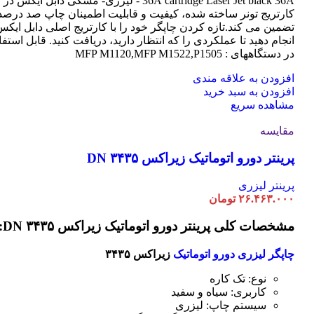
cartridge Laser
36A
Jet black 36A - لیزری- مشکی دابل ایکس در
کارتریج تونر ساخته شده، کیفیت و قابلیت اطمینان چاپ صد درصد 
تضمین می کند.تازه کردن چاپگر خود را با کارتریج اصلی دابل ایک
انجام دهید تا عملکردی را که انتظار دارید، دریافت کنید. قابل استفا
در دستگاههای : MFP M1120,MFP M1522,P1505
افزودن به علاقه مندی
افزودن به سبد خرید
مشاهده سریع
مقایسه
پرینتر دورو اتوماتیک زیراکس DN ۳۴۳۵
پرینتر لیزری
۲۶.۴۶۳.۰۰۰
تومان
مشخصات کلی پرینتر دورو اتوماتیک زیراکس DN ۳۴۳۵:
چاپگر لیزری دورو اتوماتیک
زیراکس ۳۴۳۵
نوع: تک کاره
کاربری: سیاه و سفید
سیستم چاپ: لیزری