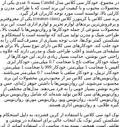
در مجموع، خودکار سی.کلاس مدل Candid بسته 6 عددی یکی از
محصولات محبوب و با کیفیت این برند است که با طراحی مدرن و
کارایی بالا، توانسته است مورد توجه کاربران قرار گیرد.
برند سی کلاس یا کریتورز کلاس (creators class) یکی از معروفتر
و پرفروش‌ترین برندهای لوازم تحریر و لوازم اداری است. این برند
محصولات متنوعی از جمله خودکارها و روان‌نویس‌ها با کیفیت بالا و
طراحی شیک و مدرن تولید می‌کند که توانسته است با استحکام و
نشکستن کمتر نوک‌ها، جذب توجه بسیاری از مصرف‌کنندگان را به
خود جلب کند. خودکارهای سی کلاس دارای تنوع بسیار بالا برای هر
سلیقه‌ای می‌باشند و اغلب طراحی شیک و مدرنی دارند که علاوه بر
راحتی حین نوشتن، جذابیت بسیار زیادی دارند. این خودکارها از
جمله خودکار سافت تاچ با ضخامت 0.7 میلی‌متر، خودکار ایزی
آفیس با ضخامت 1 میلی‌متر، خودکار 999 با ضخامت 1 میلی‌متر،
خودکار تریپل، و خودکار سلفی با ضخامت 0.7 میلی‌متر می‌باشند.
روان‌نویس‌های سی کلاس نیز از محبوب‌ترین محصولات این برند
محسوب می‌شوند. این روان‌نویس‌ها با داشتن جوهر ژله‌ای، حس و
تجربه نوشتن بسیار خوبی را به فرد می‌دهند. مدل‌های مختلفی از
روان‌نویس‌های سی کلاس تولید شده‌اند که شامل روان‌نویس بریلو،
روان‌نویس کاندید، روان‌نویس ویو، روان‌نویس مورنو، روان‌نویس
گیره طلایی، و روان‌نویس اداری هستند.
نوک اتود سی کلاس با استفاده از کربن فشرده، به دلیل استحکام و
نشکستن کمتر نوک، یک انتخاب عالی برای استفاده در نوشتن و
نقاشی است. همچنین بسته بندی مناسب آن، استفاده آسانتر از این