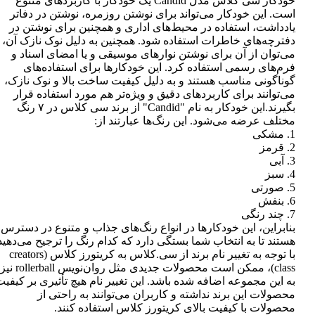
خودکار سی کلاس مدل Candid یک خودکار با کاربردهای متنوع
است. این خودکار می‌تواند برای نوشتن روزمره، نوشتن در دفاتر
یادداشت، استفاده در محیط‌های اداری و همچنین برای نوشتن در
دفترچه‌های خاطرات استفاده شود. همچنین به دلیل نوک نازک آن،
می‌توان از آن برای نوشتن نوارهای موسیقی و یا امضای اسناد و
فرم‌های رسمی استفاده کرد. این خودکارها برای استفاده‌های
گوناگونی مناسب هستند و به دلیل کیفیت ساخت بالا و نوک نازک،
می‌توانند برای کاربردهای دقیق و ویژه‌تر هم مورد استفاده قرار
بگیرند.این خودکار به نام "Candid" از برند سی کلاس در ۷ رنگ
مختلف عرضه می‌شود. این رنگ‌ها عبارتند از:
1. مشکی
2. قرمز
3. آبی
4. سبز
5. صورتی
6. بنفش
7. چند رنگی
بنابراین، این خودکارها در انواع رنگ‌های جذاب و متنوع در دسترس
هستند تا به انتخاب شما بستگی دارد که کدام رنگ را ترجیح می‌دهید
با توجه به تغییر نام برند از سی.کلاس به کریتورز کلاس (creators
class)، ممکن است محصولات جدیدی مثل روان‌نویس rollerball نیز
به این مجموعه اضافه شده باشد. این تغییر نام هیچ تأثیری بر کیفی
محصولات این برند نداشته و کاربران می‌توانند به راحتی از
محصولات با کیفیت بالای کریتورز کلاس استفاده کنند.