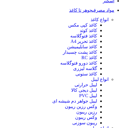
اسکنر
مواد مصرفی
جوهر تا کاغذ
انواع کاغذ
کاغذ کپی مکس
کاغذ کوتد
کاغذ فتوگلاسه
کاغذ تحریر A4
کاغذ سابلیمیشن
کاغذ پشت چسبدار
کاغذ RC
کاغذ دورو فتوگلاسه
گلاسه لیزری
کاغذ ستونی
انواع لیبل
لیبل حرارتی
لیبل دیجی کالا
لیبل PVC
لیبل جواهر دم شیشه ای
وکس رزین ریبون
رزین ریبون
وکس ریبون
ریبون سوزنی