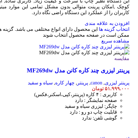
این دستگاه نظیر چاپ با سرعت و کیفیت زیاد, کاربری ساده, ابع
کوچک ,امکان پرینت متوالی بدون مشکل تمامی این موارد میتوا
کاربران را از عملکرد این دستگاه راضی نگاه دارد.
افزودن به علاقه مندی
انتخاب گزینه ها
این محصول دارای انواع مختلفی می باشد. گزینه ه
ممکن است در صفحه محصول انتخاب شوند
مشاهده سریع
مقایسه
پرینتر لیزری چند کاره کانن مدل MF269dw
پرینتر لیزری
,
canon
,
پرینتر
,
چهار کاره
,
سیاه و سفید
۵۱.۹۹۹.۰۰۰
تومان
کاربری : ۴ کاره (پرینتر،کپی،اسکنر،فکس)
صفحه نمایشگر : دارد
چاپگر: لیزری سیاه و سفید
قابلیت چاپ دو رو : دارد
گوشی تلفن: ندارد