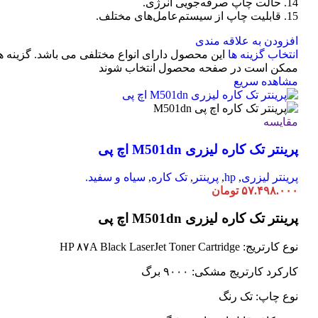
14. حالت چاپ صرفه‌جویی انرژی.
15. قابلیت چاپ از سیستم‌عامل‌های مختلف.
افزودن به علاقه مندی
انتخاب گزینه ها
این محصول دارای انواع مختلفی می باشد. گزینه ه
ممکن است در صفحه محصول انتخاب شوند
مشاهده سریع
مقایسه
پرینتر تک کاره لیزری M501dn اچ پی
پرینتر لیزری
,
hp
,
پرینتر
,
تک کاره
,
سیاه و سفید.
۵۷.۴۹۸.۰۰۰
تومان
پرینتر تک کاره لیزری M501dn اچ پی
نوع کارتریج: HP ۸۷A Black LaserJet Toner Cartridge
کارکرد کارتریج مشکی: ۹۰۰۰ برگ
نوع چاپ: تک رنگ