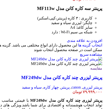
پرینتر سه کاره کانن مدل MF113w
کاربری : ۳ کاره (پرینتر،کپی،اسکنر)
چاپگر: لیزری سیاه و سفید
سایز کاغذ: A4
شبکه بی سیم Wi-Fi : دارد
افزودن به علاقه مندی
انتخاب گزینه ها
این محصول دارای انواع مختلفی می باشد. گزینه ه
ممکن است در صفحه محصول انتخاب شوند
مشاهده سریع
مقایسه
پرینتر لیزری چند کاره کانن مدل MF249dw
پرینتر لیزری
,
canon
,
پرینتر
,
چهار کاره
,
سیاه و سفید
۷۹.۹۹۹.۰۰۰
تومان
پرینتر لیزری چند کاره کانن مدل MF249dw
با قیمتی مناسب 
تواند انتخاب هوشمندانه و اقتصادی برای شما باشد.ویژگی های دی