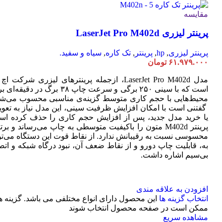
مقایسه
پرینتر لیزری LaserJet Pro M402d
پرینتر لیزری
,
hp
,
پرینتر
,
تک کاره
,
سیاه و سفید.
۶۱.۹۷۹.۰۰۰
تومان
مدل LaserJet Pro M402d، ازجمله پرینترهای لیزری شرکت ا
است که با سینی ۲۵۰ برگی و سرعت چاپ ۳۸ برگ در دقیقه
محیط‌هایی با حجم کاری متوسط گزینه‌ی مناسبی محسوب می‌شو
گفتنی است با امکان افزایش ظرفیت سینی، این مدل نیاز به تعو
یا خرید مدل جدید، پس از افزایش حجم کاری را حذف کرده اس
پرینتر M402d متون را باکیفیت متوسطی به چاپ می‌رساند و بر
محسوسی نسبت به رقیبانش ندارد. از نقاط قوت این دستگاه می‌تو
به، قابلیت چاپ دورو و از نقاط ضعف آن، نبود درگاه شبکه و اتص
بی‌سیم اشاره داشت.
افزودن به علاقه مندی
انتخاب گزینه ها
این محصول دارای انواع مختلفی می باشد. گزینه ه
ممکن است در صفحه محصول انتخاب شوند
مشاهده سریع