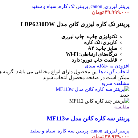
پرینتر لیزری
,
canon
,
پرینتر
,
تک کاره
,
سیاه و سفید
۳۹.۹۹۹.۰۰۰
تومان
پرینتر تک کاره لیزری کانن مدل LBP6230DW
تکنولوژی چاپ: چاپ لیزری
کاربری: تک کاره
سایز چاپ: A۴
درگاه‌های ارتباطی:
Fi
-
Wi
قابلیت چاپ دورو: دارد
افزودن به علاقه مندی
انتخاب گزینه ها
این محصول دارای انواع مختلفی می باشد. گزینه ه
ممکن است در صفحه محصول انتخاب شوند
مشاهده سریع
جدید
مقایسه
پرینتر سه کاره کانن مدل MF113w
پرینتر لیزری
,
canon
,
پرینتر
,
سه کاره
,
سیاه و سفید
۳۷.۹۴۹.۰۰۰
تومان