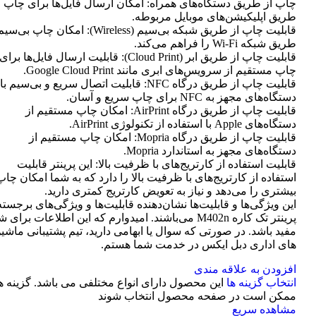
چاپ از طریق دستگاه‌های همراه: امکان ارسال فایل‌ها برای چاپ ا
طریق اپلیکیشن‌های موبایل مربوطه.
قابلیت چاپ از طریق شبکه بی‌سیم (Wireless): امکان چاپ ب
طریق شبکه Wi-Fi را فراهم می‌کند.
قابلیت چاپ از طریق ابر (Cloud Print): قابلیت ارسال فایل‌ها برای
چاپ مستقیم از سرویس‌های ابری مانند Google Cloud Print.
قابلیت چاپ از طریق درگاه NFC: قابلیت اتصال سریع و بی‌سیم با
دستگاه‌های مجهز به NFC برای چاپ سریع و آسان.
قابلیت چاپ از طریق درگاه AirPrint: امکان چاپ مستقیم از
دستگاه‌های Apple با استفاده از تکنولوژی AirPrint.
قابلیت چاپ از طریق درگاه Mopria: امکان چاپ مستقیم از
دستگاه‌های مجهز به استاندارد Mopria.
قابلیت استفاده از کارتریج‌های با ظرفیت بالا: این پرینتر قابلیت
استفاده از کارتریج‌های با ظرفیت بالا را دارد که به شما امکان چاپ
بیشتری را می‌دهد و نیاز به تعویض کارتریج کمتری دارید.
این ویژگی‌ها و قابلیت‌ها نشان‌دهنده قابلیت‌ها و ویژگی‌های برجسته
پرینتر تک کاره M402n می‌باشند. امیدوارم که این اطلاعات برای 
مفید باشد. در صورتی که سوال یا ابهامی دارید، تیم پشتیبانی ماشی
های اداری دبل ایکس در خدمت شما هستم.
افزودن به علاقه مندی
انتخاب گزینه ها
این محصول دارای انواع مختلفی می باشد. گزینه ه
ممکن است در صفحه محصول انتخاب شوند
مشاهده سریع