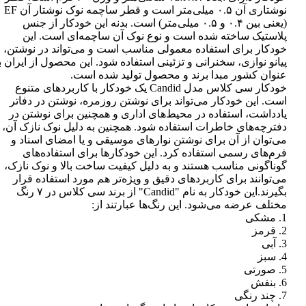
نوشتاری آن ۰.۵ میلی‌متر است و قطر ساچمه نوک نوشتار آن EF
(یعنی بین ۰.۴ و ۰.۵ میلی‌متر) است. بدنه این خودکار از جنس
پلاستیک ساخته شده است و نوع نوک آن ساچمه‌ای است. این
خودکار برای استفاده معمولی مناسب است و می‌تواند در نوشتن،
پیانو نوازی، سخنرانی و تزئینی استفاده شود. این محصول از ایران ب
عنوان کشور مبدا برند و محصول تولید شده است.
خودکار سی کلاس مدل Candid یک خودکار با کاربردهای متنوع
است. این خودکار می‌تواند برای نوشتن روزمره، نوشتن در دفاتر
یادداشت، استفاده در محیط‌های اداری و همچنین برای نوشتن در
دفترچه‌های خاطرات استفاده شود. همچنین به دلیل نوک نازک آن،
می‌توان از آن برای نوشتن نوارهای موسیقی و یا امضای اسناد و
فرم‌های رسمی استفاده کرد. این خودکارها برای استفاده‌های
گوناگونی مناسب هستند و به دلیل کیفیت ساخت بالا و نوک نازک،
می‌توانند برای کاربردهای دقیق و ویژه‌تر هم مورد استفاده قرار
بگیرند.این خودکار به نام "Candid" از برند سی کلاس در ۷ رنگ
مختلف عرضه می‌شود. این رنگ‌ها عبارتند از:
1. مشکی
2. قرمز
3. آبی
4. سبز
5. صورتی
6. بنفش
7. چند رنگی