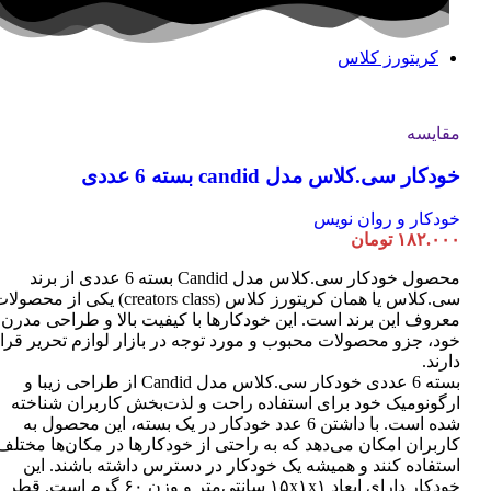
کریتورز کلاس
مقایسه
خودکار سی.کلاس مدل candid بسته 6 عددی
خودکار و روان نویس
۱۸۲.۰۰۰
تومان
محصول خودکار سی.کلاس مدل Candid بسته 6 عددی از برند
سی.کلاس یا همان کریتورز کلاس (creators class) یکی از محصو
معروف این برند است. این خودکارها با کیفیت بالا و طراحی مدرن
خود، جزو محصولات محبوب و مورد توجه در بازار لوازم تحریر قرا
دارند.
بسته 6 عددی خودکار سی.کلاس مدل Candid از طراحی زیبا و
ارگونومیک خود برای استفاده راحت و لذت‌بخش کاربران شناخته
شده است. با داشتن 6 عدد خودکار در یک بسته، این محصول به
کاربران امکان می‌دهد که به راحتی از خودکارها در مکان‌ها مختلف
استفاده کنند و همیشه یک خودکار در دسترس داشته باشند. این
خودکار دارای ابعاد ۱۵x۱x۱ سانتی‌متر و وزن ۶۰ گرم است. قطر