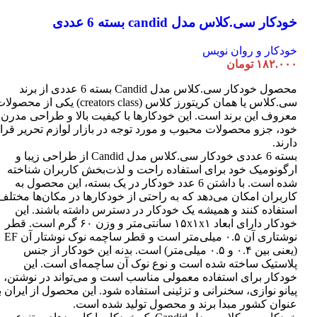
خودکار سی.کلاس مدل candid بسته 6 عددی
خودکار و روان نویس
۱۸۲.۰۰۰
تومان
محصول خودکار سی.کلاس مدل Candid بسته 6 عددی از برند
سی.کلاس یا همان کریتورز کلاس (creators class) یکی از محصو
معروف این برند است. این خودکارها با کیفیت بالا و طراحی مدرن
خود، جزو محصولات محبوب و مورد توجه در بازار لوازم تحریر قرا
دارند.
بسته 6 عددی خودکار سی.کلاس مدل Candid از طراحی زیبا و
ارگونومیک خود برای استفاده راحت و لذت‌بخش کاربران شناخته
شده است. با داشتن 6 عدد خودکار در یک بسته، این محصول به
کاربران امکان می‌دهد که به راحتی از خودکارها در مکان‌ها مختلف
استفاده کنند و همیشه یک خودکار در دسترس داشته باشند. این
خودکار دارای ابعاد ۱۵x۱x۱ سانتی‌متر و وزن ۶۰ گرم است. قطر
نوشتاری آن ۰.۵ میلی‌متر است و قطر ساچمه نوک نوشتار آن EF
(یعنی بین ۰.۴ و ۰.۵ میلی‌متر) است. بدنه این خودکار از جنس
پلاستیک ساخته شده است و نوع نوک آن ساچمه‌ای است. این
خودکار برای استفاده معمولی مناسب است و می‌تواند در نوشتن،
پیانو نوازی، سخنرانی و تزئینی استفاده شود. این محصول از ایران ب
عنوان کشور مبدا برند و محصول تولید شده است.