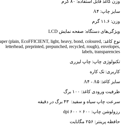
وزن کاغذ قابل استفاده: ۸۰ گرم
سایز چاپ: A۴
وزن: ۱۱.۶ گرم
ویژگی‌های دستگاه: صفحه نمایش LCD
نوع کاغذ: Paper (plain, EcoFFICIENT, light, heavy, bond, coloured
letterhead, preprinted, prepunched, recycled, rough), envelopes,
labels, transparencies
تکنولوژی چاپ: چاپ لیزری
کاربری: تک کاره
سایز کاغذ: A۴ - A۵
ظرفیت ورودی کاغذ: ۱۰۰ برگ
سرعت چاپ سیاه و سفید: ۴۳ برگ در دقیقه
رزولوشن چاپ: ۶۰۰ × ۶۰۰ dpi
حافظه پرینتر: ۲۵۶ مگابایت