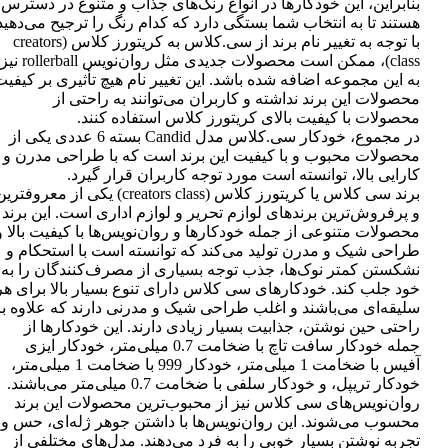
بنابراین، این خودکارها در انواع رنگ‌های جذاب و متنوع در دسترس
هستند تا به انتخاب شما بستگی دارد که کدام رنگ را ترجیح می‌دهید
با توجه به تغییر نام برند از سی.کلاس به کریتورز کلاس (creators
class)، ممکن است محصولات جدیدی مثل روان‌نویس rollerball نیز
به این مجموعه اضافه شده باشد. این تغییر نام هیچ تأثیری بر کیفی
محصولات این برند نداشته و کاربران می‌توانند به راحتی از
محصولات با کیفیت بالای کریتورز کلاس استفاده کنند.
در مجموع، خودکار سی.کلاس مدل Candid بسته 6 عددی یکی از
محصولات محبوب و با کیفیت این برند است که با طراحی مدرن و
کارایی بالا، توانسته است مورد توجه کاربران قرار گیرد.
برند سی کلاس یا کریتورز کلاس (creators class) یکی از معروفتر
و پرفروش‌ترین برندهای لوازم تحریر و لوازم اداری است. این برند
محصولات متنوعی از جمله خودکارها و روان‌نویس‌ها با کیفیت بالا و
طراحی شیک و مدرن تولید می‌کند که توانسته است با استحکام و
نشکستن کمتر نوک‌ها، جذب توجه بسیاری از مصرف‌کنندگان را به
خود جلب کند. خودکارهای سی کلاس دارای تنوع بسیار بالا برای هر
سلیقه‌ای می‌باشند و اغلب طراحی شیک و مدرنی دارند که علاوه بر
راحتی حین نوشتن، جذابیت بسیار زیادی دارند. این خودکارها از
جمله خودکار سافت تاچ با ضخامت 0.7 میلی‌متر، خودکار ایزی
آفیس با ضخامت 1 میلی‌متر، خودکار 999 با ضخامت 1 میلی‌متر،
خودکار تریپل، و خودکار سلفی با ضخامت 0.7 میلی‌متر می‌باشند.
روان‌نویس‌های سی کلاس نیز از محبوب‌ترین محصولات این برند
محسوب می‌شوند. این روان‌نویس‌ها با داشتن جوهر ژله‌ای، حس و
تجربه نوشتن بسیار خوبی را به فرد می‌دهند. مدل‌های مختلفی از