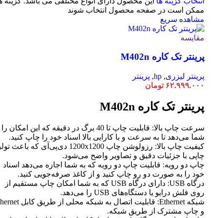
انتخاب گزینه ها
این محصول دارای انواع مختلفی می باشد. گزینه ه
ممکن است در صفحه محصول انتخاب شوند
مشاهده سریع
مقایسه
پرینتر تک کاره M402n
پرینتر لیزری
,
hp
,
پرینتر
۶۲.۹۹۹.۰۰۰
تومان
پرینتر تک کاره M402n
سرعت چاپ بالا: قابلیت چاپ تا 40 برگ در دقیقه که این امکان ر
شما می‌دهد تا به سرعت و با کارایی بالا اسناد خود را چاپ کنید.
کیفیت چاپ بالا: رزولوشن چاپ 1200x1200 دی‌پی‌آی که باعث تو
چاپی با جزئیات دقیق و تصاویر واضح می‌شود.
چاپ دو رویه: قابلیت چاپ دو رویه که به شما اجازه می‌دهد اسناد
خود را به صورت دو رو چاپ کنید و از کاغذ صرفه‌جویی کنید.
درگاه USB: دارای درگاه USB که به شما امکان چاپ مستقیم از
روی فلش درایو یا دستگاه‌های USB را می‌دهد.
شبکه Ethernet: قابلیت اتصال به شبکه محلی از طر
و چاپ مشترک از طریق شبکه.