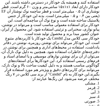
استفاده کنند و همیشه یک خودکار در دسترس داشته باشند. این
خودکار دارای ابعاد ۱۵x۱x۱ سانتی‌متر و وزن ۶۰ گرم است. قطر
نوشتاری آن ۰.۵ میلی‌متر است و قطر ساچمه نوک نوشتار آن EF
(یعنی بین ۰.۴ و ۰.۵ میلی‌متر) است. بدنه این خودکار از جنس
پلاستیک ساخته شده است و نوع نوک آن ساچمه‌ای است. این
خودکار برای استفاده معمولی مناسب است و می‌تواند در نوشتن،
پیانو نوازی، سخنرانی و تزئینی استفاده شود. این محصول از ایران ب
عنوان کشور مبدا برند و محصول تولید شده است.
خودکار سی کلاس مدل Candid یک خودکار با کاربردهای متنوع
است. این خودکار می‌تواند برای نوشتن روزمره، نوشتن در دفاتر
یادداشت، استفاده در محیط‌های اداری و همچنین برای نوشتن در
دفترچه‌های خاطرات استفاده شود. همچنین به دلیل نوک نازک آن،
می‌توان از آن برای نوشتن نوارهای موسیقی و یا امضای اسناد و
فرم‌های رسمی استفاده کرد. این خودکارها برای استفاده‌های
گوناگونی مناسب هستند و به دلیل کیفیت ساخت بالا و نوک نازک،
می‌توانند برای کاربردهای دقیق و ویژه‌تر هم مورد استفاده قرار
بگیرند.این خودکار به نام "Candid" از برند سی کلاس در ۷ رنگ
مختلف عرضه می‌شود. این رنگ‌ها عبارتند از:
1. مشکی
2. قرمز
3. آبی
4. سبز
5. صورتی
6. بنفش