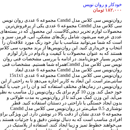
خودکار و روان نویس
۱۸۲.۰۰۰
تومان
روان‌نویس سی کلاس مدل Candid مجموعه 6 عددی روان نویس
سی کلاس مدل Candid مجموعه 6 عددی یکی از پرفروش‌ترین
عددی عرضه می‌شود، شامل رنگ‌های مشکی، آبی، قرمز، سبز و ..
است که شما می‌توانید متناسب با نیاز خود رنگ مورد علاقه‌تان را
انتخاب و خریداری کنید. این روان‌نویس‌ها از برند محبوب سی کلاس
هستند که به عنوان محصولات با کیفیت و بادوام در بازار لوازم
تحریر بسیار خوش‌نامند. در ادامه با بررسی مشخصات فنی روان
نویس سی کلاس مدل Candidهمراه شما هستیم. مشخصات فنی
روان‌نویس سی کلاس مدل Candid مجموعه 6 عددی ابعاد
روان‌نویس سی کلاس مدل Candid مجموعه 6 عددی 15x1x1
سانتی‌متر است. این ابعاد به کاربر اجازه می‌دهد تا به راحتی از این
روان‌نویس در زمان‌های مختلف استفاده کند و آن را در جیب یا کی
خود حمل کند. وزن 10 گرم برای یک روان‌نویس ژل مناسب به نظر
می‌آید. این وزن کمک می‌کند تا از روان‌نویس به مدت طولانی و
بدون ایجاد خستگی یا ناراحتی در دستتان استفاده کنید. قطر
نوشتاری 0.5 میلی‌متر در روان‌نویس سی کلاس مدل Candid
مجموعه 6 عددی نشان از دقت بالا در نوشتن دارد. این ویژگی برای
افرادی مناسب است که به دنبال نوشتن دقیق و با جزئیات هستند و
می‌خواهند خطوط تمیز و زیبا ایجاد کنند. استفاده از پلاستیک در