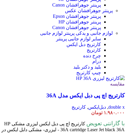
پرینتر جوهرافشان Canon
پرینتر جوهرافشان عکس
پرینتر جوهرافشان Epson
پرینتر جوهرافشان HP
پرینتر جوهرافشان Canon
لوازم جانبی و یدکی پرینتر
لوازم جانبی
سایر لوازم جانبی پرینتر
کارتریج دبل ایکس
کارتریج
چرخ دنده
درام
بلید و دکتر بلید
چیپ کارتریج
مقایسه
کارتریج اچ پی دبل ایکس مدل 36A
double x
,
دبل‌ایکس
,
کارتریج
۱.۹۸۰.۰۰۰
تومان
با گارانتی تعویض
کارتریج اچ پی دبل ایکس لیزری مشکی HP
cartridge Laser
36A
Jet black 36A - لیزری- مشکی دابل ایکس در