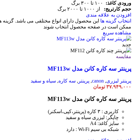
ورودی کاغذ:
۱۰۰ تا ۳۰۰ برگ
حجم کارتریج:
از ۱۰۰۰ تا ۲۰۰۰ برگ
افزودن به علاقه مندی
انتخاب گزینه ها
این محصول دارای انواع مختلفی می باشد. گزینه ه
ممکن است در صفحه محصول انتخاب شوند
مشاهده سریع
جدید
مقایسه
پرینتر سه کاره کانن مدل MF113w
پرینتر لیزری
,
canon
,
پرینتر
,
سه کاره
,
سیاه و سفید
۳۷.۹۴۹.۰۰۰
تومان
پرینتر سه کاره کانن مدل MF113w
کاربری : ۳ کاره (پرینتر،کپی،اسکنر)
چاپگر: لیزری سیاه و سفید
سایز کاغذ: A4
شبکه بی سیم Wi-Fi : دارد