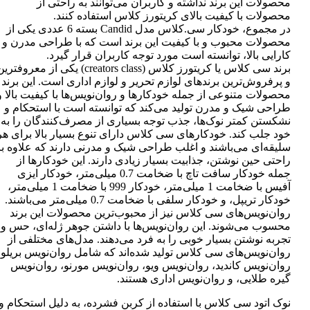
محصولات این برند نداشته و کاربران می‌توانند به راحتی از
محصولات با کیفیت بالای کریتورز کلاس استفاده کنند.
در مجموع، خودکار سی.کلاس مدل Candid بسته 6 عددی یکی از
محصولات محبوب و با کیفیت این برند است که با طراحی مدرن و
کارایی بالا، توانسته است مورد توجه کاربران قرار گیرد.
برند سی کلاس یا کریتورز کلاس (creators class) یکی از معروفتر
و پرفروش‌ترین برندهای لوازم تحریر و لوازم اداری است. این برند
محصولات متنوعی از جمله خودکارها و روان‌نویس‌ها با کیفیت بالا و
طراحی شیک و مدرن تولید می‌کند که توانسته است با استحکام و
نشکستن کمتر نوک‌ها، جذب توجه بسیاری از مصرف‌کنندگان را به
خود جلب کند. خودکارهای سی کلاس دارای تنوع بسیار بالا برای هر
سلیقه‌ای می‌باشند و اغلب طراحی شیک و مدرنی دارند که علاوه بر
راحتی حین نوشتن، جذابیت بسیار زیادی دارند. این خودکارها از
جمله خودکار سافت تاچ با ضخامت 0.7 میلی‌متر، خودکار ایزی
آفیس با ضخامت 1 میلی‌متر، خودکار 999 با ضخامت 1 میلی‌متر،
خودکار تریپل، و خودکار سلفی با ضخامت 0.7 میلی‌متر می‌باشند.
روان‌نویس‌های سی کلاس نیز از محبوب‌ترین محصولات این برند
محسوب می‌شوند. این روان‌نویس‌ها با داشتن جوهر ژله‌ای، حس و
تجربه نوشتن بسیار خوبی را به فرد می‌دهند. مدل‌های مختلفی از
روان‌نویس‌های سی کلاس تولید شده‌اند که شامل روان‌نویس بریلو،
روان‌نویس کاندید، روان‌نویس ویو، روان‌نویس مورنو، روان‌نویس
گیره طلایی، و روان‌نویس اداری هستند.
نوک اتود سی کلاس با استفاده از کربن فشرده، به دلیل استحکام و