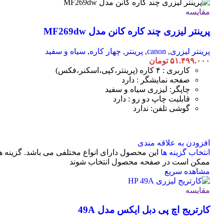
مقایسه
پرینتر لیزری چند کاره کانن مدل MF269dw
پرینتر لیزری
,
canon
,
پرینتر
,
چهار کاره
,
سیاه و سفید
۵۱.۴۹۹.۰۰۰
تومان
کاربری : ۴ کاره (پرینتر،کپی،اسکنر،فکس)
صفحه نمایشگر : دارد
چاپگر: لیزری سیاه و سفید
قابلیت چاپ دو رو : دارد
گوشی تلفن: ندارد
افزودن به علاقه مندی
انتخاب گزینه ها
این محصول دارای انواع مختلفی می باشد. گزینه ه
ممکن است در صفحه محصول انتخاب شوند
مشاهده سریع
مقایسه
کارتریج اچ پی دبل ایکس مدل 49A