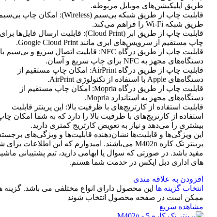
طریق اپلیکیشن‌های موبایل مربوطه.
قابلیت چاپ از طریق شبکه بی‌سیم (Wireless): امکان چاپ ب
طریق شبکه Wi-Fi را فراهم می‌کند.
قابلیت چاپ از طریق ابر (Cloud Print): قابلیت ارسال فایل‌ها برای
چاپ مستقیم از سرویس‌های ابری مانند Google Cloud Print.
قابلیت چاپ از طریق درگاه NFC: قابلیت اتصال سریع و بی‌سیم با
دستگاه‌های مجهز به NFC برای چاپ سریع و آسان.
قابلیت چاپ از طریق درگاه AirPrint: امکان چاپ مستقیم از
دستگاه‌های Apple با استفاده از تکنولوژی AirPrint.
قابلیت چاپ از طریق درگاه Mopria: امکان چاپ مستقیم از
دستگاه‌های مجهز به استاندارد Mopria.
قابلیت استفاده از کارتریج‌های با ظرفیت بالا: این پرینتر قابلیت
استفاده از کارتریج‌های با ظرفیت بالا را دارد که به شما امکان چاپ
بیشتری را می‌دهد و نیاز به تعویض کارتریج کمتری دارید.
این ویژگی‌ها و قابلیت‌ها نشان‌دهنده قابلیت‌ها و ویژگی‌های برجسته
پرینتر تک کاره M402n می‌باشند. امیدوارم که این اطلاعات برای 
مفید باشد. در صورتی که سوال یا ابهامی دارید، تیم پشتیبانی ماشی
های اداری دبل ایکس در خدمت شما هستم.
افزودن به علاقه مندی
انتخاب گزینه ها
این محصول دارای انواع مختلفی می باشد. گزینه ه
ممکن است در صفحه محصول انتخاب شوند
مشاهده سریع