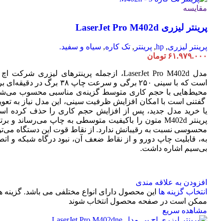
مقایسه
پرینتر لیزری LaserJet Pro M402d
پرینتر لیزری
,
hp
,
پرینتر
,
تک کاره
,
سیاه و سفید.
۶۱.۹۷۹.۰۰۰
تومان
مدل LaserJet Pro M402d، ازجمله پرینترهای لیزری شرکت ا
است که با سینی ۲۵۰ برگی و سرعت چاپ ۳۸ برگ در دقیقه
محیط‌هایی با حجم کاری متوسط گزینه‌ی مناسبی محسوب می‌شو
گفتنی است با امکان افزایش ظرفیت سینی، این مدل نیاز به تعو
یا خرید مدل جدید، پس از افزایش حجم کاری را حذف کرده اس
پرینتر M402d متون را باکیفیت متوسطی به چاپ می‌رساند و بر
محسوسی نسبت به رقیبانش ندارد. از نقاط قوت این دستگاه می‌تو
به، قابلیت چاپ دورو و از نقاط ضعف آن، نبود درگاه شبکه و اتص
بی‌سیم اشاره داشت.
افزودن به علاقه مندی
انتخاب گزینه ها
این محصول دارای انواع مختلفی می باشد. گزینه ه
ممکن است در صفحه محصول انتخاب شوند
مشاهده سریع