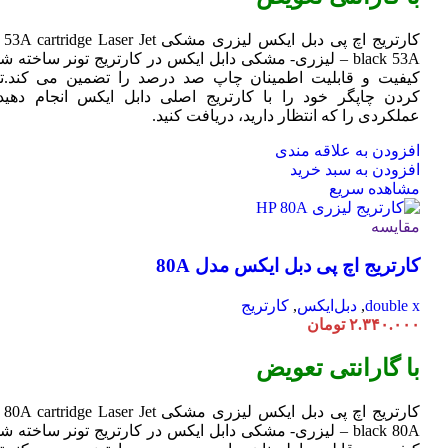
کارتریج اچ پی دبل ایکس لیزری مشکی HP 53A
Jet
cartridge Laser
black 53A – لیزری- مشکی دابل ایکس در کارتریج تونر ساخته ش
کیفیت و قابلیت اطمینان چاپ صد درصد را تضمین می کند.تا
کردن چاپگر خود را با کارتریج اصلی دابل ایکس انجام دهید 
عملکردی را که انتظار دارید، دریافت کنید.
افزودن به علاقه مندی
افزودن به سبد خرید
مشاهده سریع
مقایسه
کارتریج اچ پی دبل ایکس مدل 80A
double x
,
دبل‌ایکس
,
کارتریج
۲.۳۴۰.۰۰۰
تومان
با گارانتی تعویض
کارتریج اچ پی دبل ایکس لیزری مشکی HP 80A
Jet
cartridge Laser
black 80A – لیزری- مشکی دابل ایکس در کارتریج تونر ساخته ش