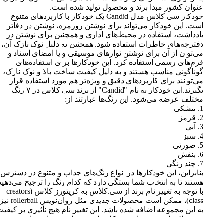
عنوان کشور مبدا برند و محصول تولید شده است.
خودکار سی کلاس مدل Candid یک خودکار با کاربردهای متنوع
است. این خودکار می‌تواند برای نوشتن روزمره، نوشتن در دفاتر
یادداشت، استفاده در محیط‌های اداری و همچنین برای نوشتن در
دفترچه‌های خاطرات استفاده شود. همچنین به دلیل نوک نازک آن،
می‌توان از آن برای نوشتن نوارهای موسیقی و یا امضای اسناد و
فرم‌های رسمی استفاده کرد. این خودکارها برای استفاده‌های
گوناگونی مناسب هستند و به دلیل کیفیت ساخت بالا و نوک نازک،
می‌توانند برای کاربردهای دقیق و ویژه‌تر هم مورد استفاده قرار
بگیرند.این خودکار به نام "Candid" از برند سی کلاس در ۷ رنگ
مختلف عرضه می‌شود. این رنگ‌ها عبارتند از:
1. مشکی
2. قرمز
3. آبی
4. سبز
5. صورتی
6. بنفش
7. چند رنگی
بنابراین، این خودکارها در انواع رنگ‌های جذاب و متنوع در دسترس
هستند تا به انتخاب شما بستگی دارد که کدام رنگ را ترجیح می‌دهید
با توجه به تغییر نام برند از سی.کلاس به کریتورز کلاس (creators
class)، ممکن است محصولات جدیدی مثل روان‌نویس rollerball نیز
به این مجموعه اضافه شده باشد. این تغییر نام هیچ تأثیری بر کیفی