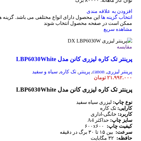
توان کار ماهانه: ۸۰۰۰۰ برگ
افزودن به علاقه مندی
انتخاب گزینه ها
این محصول دارای انواع مختلفی می باشد. گزینه ه
ممکن است در صفحه محصول انتخاب شوند
مشاهده سریع
مقایسه
پرینتر تک کاره لیزری کانن مدل LBP6030White
پرینتر لیزری
,
canon
,
پرینتر
,
تک کاره
,
سیاه و سفید
۲۱.۹۹۲.۰۰۰
تومان
پرینتر تک کاره لیزری کانن مدل LBP6030White
نوع چاپ:
لیزری سیاه سفید
کارایی:
تک کاره
کاربرد:
خانگی-اداری
سایز چاپ:
حداکثر A4
کیفیت چاپ:
۶۰۰x۶۰۰
سرعت:
بین ۱۵ تا ۳۰ برگ در دقیقه
حافظه:
۳۲ مگابایت