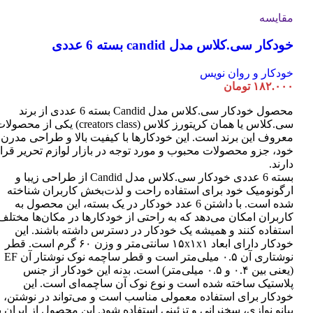
مقایسه
خودکار سی.کلاس مدل candid بسته 6 عددی
خودکار و روان نویس
۱۸۲.۰۰۰
تومان
محصول خودکار سی.کلاس مدل Candid بسته 6 عددی از برند
سی.کلاس یا همان کریتورز کلاس (creators class) یکی از محصو
معروف این برند است. این خودکارها با کیفیت بالا و طراحی مدرن
خود، جزو محصولات محبوب و مورد توجه در بازار لوازم تحریر قرا
دارند.
بسته 6 عددی خودکار سی.کلاس مدل Candid از طراحی زیبا و
ارگونومیک خود برای استفاده راحت و لذت‌بخش کاربران شناخته
شده است. با داشتن 6 عدد خودکار در یک بسته، این محصول به
کاربران امکان می‌دهد که به راحتی از خودکارها در مکان‌ها مختلف
استفاده کنند و همیشه یک خودکار در دسترس داشته باشند. این
خودکار دارای ابعاد ۱۵x۱x۱ سانتی‌متر و وزن ۶۰ گرم است. قطر
نوشتاری آن ۰.۵ میلی‌متر است و قطر ساچمه نوک نوشتار آن EF
(یعنی بین ۰.۴ و ۰.۵ میلی‌متر) است. بدنه این خودکار از جنس
پلاستیک ساخته شده است و نوع نوک آن ساچمه‌ای است. این
خودکار برای استفاده معمولی مناسب است و می‌تواند در نوشتن،
پیانو نوازی، سخنرانی و تزئینی استفاده شود. این محصول از ایران ب