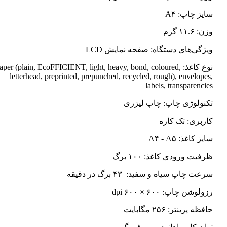
سایز چاپ: A۴
وزن: ۱۱.۶ گرم
ویژگی‌های دستگاه: صفحه نمایش LCD
نوع کاغذ: Paper (plain, EcoFFICIENT, light, heavy, bond, coloured
letterhead, preprinted, prepunched, recycled, rough), envelopes,
labels, transparencies
تکنولوژی چاپ: چاپ لیزری
کاربری: تک کاره
سایز کاغذ: A۴ - A۵
ظرفیت ورودی کاغذ: ۱۰۰ برگ
سرعت چاپ سیاه و سفید: ۴۳ برگ در دقیقه
رزولوشن چاپ: ۶۰۰ × ۶۰۰ dpi
حافظه پرینتر: ۲۵۶ مگابایت