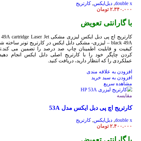
double x
,
دبل‌ایکس
,
کارتریج
۲.۳۴۰.۰۰۰
تومان
با گارانتی تعویض
کارتریج اچ پی دبل ایکس لیزری مشکی HP 49A
Jet
cartridge Laser
black 49A – لیزری- مشکی دابل ایکس در کارتریج تونر ساخته ش
کیفیت و قابلیت اطمینان چاپ صد درصد را تضمین می کند.تا
کردن چاپگر خود را با کارتریج اصلی دابل ایکس انجام دهید 
عملکردی را که انتظار دارید، دریافت کنید.
افزودن به علاقه مندی
افزودن به سبد خرید
مشاهده سریع
مقایسه
کارتریج اچ پی دبل ایکس مدل 53A
double x
,
دبل‌ایکس
,
کارتریج
۲.۴۰۰.۰۰۰
تومان
با گارانتی تعویض