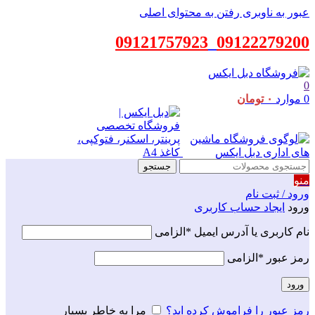
عبور به ناوبری
رفتن به محتوای اصلی
09121757923
_
09122279200
0
0
موارد
۰
تومان
جستجو
منو
ورود / ثبت نام
ورود
ایجاد حساب کاربری
نام کاربری یا آدرس ایمیل
*
الزامی
رمز عبور
*
الزامی
ورود
رمز عبور را فراموش کرده اید؟
مرا به خاطر بسپار