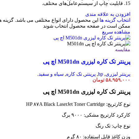
15. قابلیت چاپ از سیستم‌عامل‌های مختلف.
افزودن به علاقه مندی
انتخاب گزینه ها
این محصول دارای انواع مختلفی می باشد. گزینه ه
ممکن است در صفحه محصول انتخاب شوند
مشاهده سریع
مقایسه
پرینتر تک کاره لیزری M501dn اچ پی
پرینتر لیزری
,
hp
,
پرینتر
,
تک کاره
,
سیاه و سفید.
۵۸.۹۵۹.۰۰۰
تومان
پرینتر تک کاره لیزری M501dn اچ پی
نوع کارتریج: HP ۸۷A Black LaserJet Toner Cartridge
کارکرد کارتریج مشکی: ۹۰۰۰ برگ
نوع چاپ: تک رنگ
وزن کاغذ قابل استفاده: ۸۰ گرم