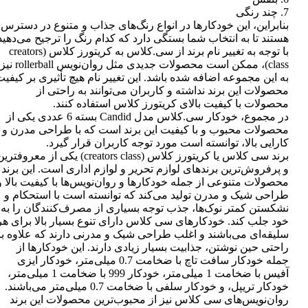
7. چند رنگی
بنابراین، این خودکارها در انواع رنگ‌های جذاب و متنوع در دسترس
هستند تا به انتخاب شما بستگی دارد که کدام رنگ را ترجیح می‌دهید
با توجه به تغییر نام برند از سی.کلاس به کریتورز کلاس (creators
class)، ممکن است محصولات جدیدی مثل روان‌نویس rollerball نیز
به این مجموعه اضافه شده باشد. این تغییر نام هیچ تأثیری بر کیفی
محصولات این برند نداشته و کاربران می‌توانند به راحتی از
محصولات با کیفیت بالای کریتورز کلاس استفاده کنند.
در مجموع، خودکار سی.کلاس مدل Candid بسته 6 عددی یکی از
محصولات محبوب و با کیفیت این برند است که با طراحی مدرن و
کارایی بالا، توانسته است مورد توجه کاربران قرار گیرد.
برند سی کلاس یا کریتورز کلاس (creators class) یکی از معروفتر
و پرفروش‌ترین برندهای لوازم تحریر و لوازم اداری است. این برند
محصولات متنوعی از جمله خودکارها و روان‌نویس‌ها با کیفیت بالا و
طراحی شیک و مدرن تولید می‌کند که توانسته است با استحکام و
نشکستن کمتر نوک‌ها، جذب توجه بسیاری از مصرف‌کنندگان را به
خود جلب کند. خودکارهای سی کلاس دارای تنوع بسیار بالا برای هر
سلیقه‌ای می‌باشند و اغلب طراحی شیک و مدرنی دارند که علاوه بر
راحتی حین نوشتن، جذابیت بسیار زیادی دارند. این خودکارها از
جمله خودکار سافت تاچ با ضخامت 0.7 میلی‌متر، خودکار ایزی
آفیس با ضخامت 1 میلی‌متر، خودکار 999 با ضخامت 1 میلی‌متر،
خودکار تریپل، و خودکار سلفی با ضخامت 0.7 میلی‌متر می‌باشند.
روان‌نویس‌های سی کلاس نیز از محبوب‌ترین محصولات این برند