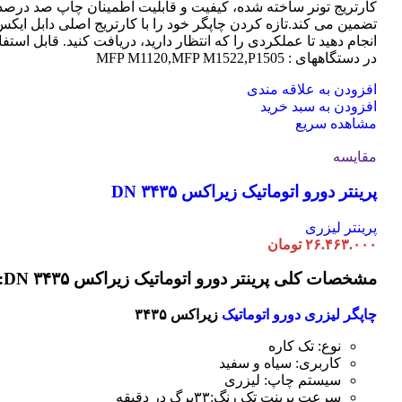
کارتریج تونر ساخته شده، کیفیت و قابلیت اطمینان چاپ صد درصد 
تضمین می کند.تازه کردن چاپگر خود را با کارتریج اصلی دابل ایک
انجام دهید تا عملکردی را که انتظار دارید، دریافت کنید. قابل استفا
در دستگاههای : MFP M1120,MFP M1522,P1505
افزودن به علاقه مندی
افزودن به سبد خرید
مشاهده سریع
مقایسه
پرینتر دورو اتوماتیک زیراکس DN ۳۴۳۵
پرینتر لیزری
۲۶.۴۶۳.۰۰۰
تومان
مشخصات کلی پرینتر دورو اتوماتیک زیراکس DN ۳۴۳۵:
چاپگر لیزری دورو اتوماتیک
زیراکس ۳۴۳۵
نوع: تک کاره
کاربری: سیاه و سفید
سیستم چاپ: لیزری
سرعت پرینت تک رنگ:۳۳برگ در دقیقه