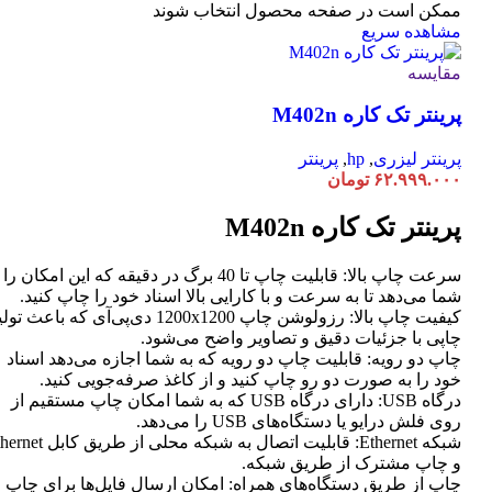
ممکن است در صفحه محصول انتخاب شوند
مشاهده سریع
مقایسه
پرینتر تک کاره M402n
پرینتر لیزری
,
hp
,
پرینتر
۶۲.۹۹۹.۰۰۰
تومان
پرینتر تک کاره M402n
سرعت چاپ بالا: قابلیت چاپ تا 40 برگ در دقیقه که این امکان ر
شما می‌دهد تا به سرعت و با کارایی بالا اسناد خود را چاپ کنید.
کیفیت چاپ بالا: رزولوشن چاپ 1200x1200 دی‌پی‌آی که باعث تو
چاپی با جزئیات دقیق و تصاویر واضح می‌شود.
چاپ دو رویه: قابلیت چاپ دو رویه که به شما اجازه می‌دهد اسناد
خود را به صورت دو رو چاپ کنید و از کاغذ صرفه‌جویی کنید.
درگاه USB: دارای درگاه USB که به شما امکان چاپ مستقیم از
روی فلش درایو یا دستگاه‌های USB را می‌دهد.
شبکه Ethernet: قابلیت اتصال به شبکه محلی از طر
و چاپ مشترک از طریق شبکه.
چاپ از طریق دستگاه‌های همراه: امکان ارسال فایل‌ها برای چاپ ا