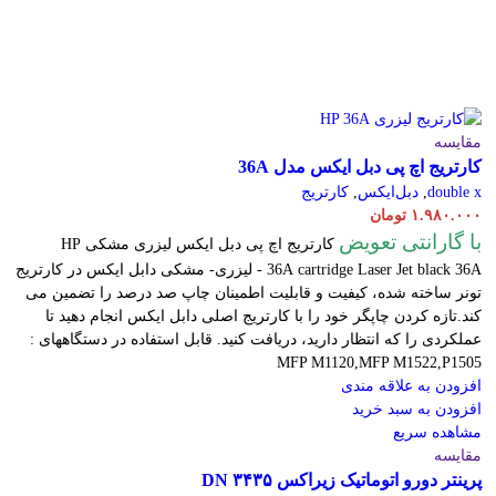
مقایسه
کارتریج اچ پی دبل ایکس مدل 36A
double x
,
دبل‌ایکس
,
کارتریج
۱.۹۸۰.۰۰۰
تومان
با گارانتی تعویض
کارتریج اچ پی دبل ایکس لیزری مشکی HP
cartridge Laser
36A
Jet black 36A - لیزری- مشکی دابل ایکس در کارتریج
تونر ساخته شده، کیفیت و قابلیت اطمینان چاپ صد درصد را تضمین می
کند.تازه کردن چاپگر خود را با کارتریج اصلی دابل ایکس انجام دهید تا
عملکردی را که انتظار دارید، دریافت کنید. قابل استفاده در دستگاههای :
MFP M1120,MFP M1522,P1505
افزودن به علاقه مندی
افزودن به سبد خرید
مشاهده سریع
مقایسه
پرینتر دورو اتوماتیک زیراکس DN ۳۴۳۵