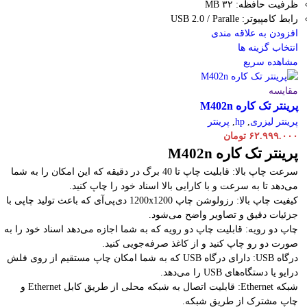
ظرفیت حافظه: ۳۲ MB
رابط کامپیوتر: USB 2.0 / Paralle
افزودن به علاقه مندی
انتخاب گزینه ها
مشاهده سریع
مقایسه
پرینتر تک کاره M402n
پرینتر لیزری
,
hp
,
پرینتر
۶۲.۹۹۹.۰۰۰
تومان
پرینتر تک کاره M402n
سرعت چاپ بالا: قابلیت چاپ تا 40 برگ در دقیقه که این امکان را به شما
می‌دهد تا به سرعت و با کارایی بالا اسناد خود را چاپ کنید.
کیفیت چاپ بالا: رزولوشن چاپ 1200x1200 دی‌پی‌آی که باعث تولید چاپی با
جزئیات دقیق و تصاویر واضح می‌شود.
چاپ دو رویه: قابلیت چاپ دو رویه که به شما اجازه می‌دهد اسناد خود را به
صورت دو رو چاپ کنید و از کاغذ صرفه‌جویی کنید.
درگاه USB: دارای درگاه USB که به شما امکان چاپ مستقیم از روی فلش
درایو یا دستگاه‌های USB را می‌دهد.
شبکه Ethernet: قابلیت اتصال به شبکه محلی از طریق کابل Ethernet و
چاپ مشترک از طریق شبکه.