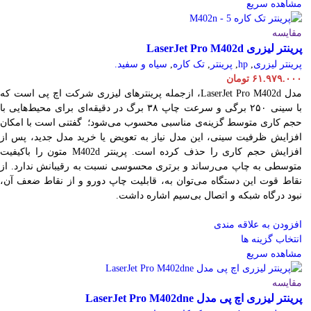
مشاهده سریع
مقایسه
پرینتر لیزری LaserJet Pro M402d
پرینتر لیزری
,
hp
,
پرینتر
,
تک کاره
,
سیاه و سفید.
۶۱.۹۷۹.۰۰۰
تومان
مدل LaserJet Pro M402d، ازجمله پرینترهای لیزری شرکت اچ پی است که
با سینی ۲۵۰ برگی و سرعت چاپ ۳۸ برگ در دقیقه‌ای برای محیط‌هایی با
حجم کاری متوسط گزینه‌ی مناسبی محسوب می‌شود؛ گفتنی است با امکان
افزایش ظرفیت سینی، این مدل نیاز به تعویض یا خرید مدل جدید، پس از
افزایش حجم کاری را حذف کرده است. پرینتر M402d متون را باکیفیت
متوسطی به چاپ می‌رساند و برتری محسوسی نسبت به رقیبانش ندارد. از
نقاط قوت این دستگاه می‌توان به، قابلیت چاپ دورو و از نقاط ضعف آن،
نبود درگاه شبکه و اتصال بی‌سیم اشاره داشت.
افزودن به علاقه مندی
انتخاب گزینه ها
مشاهده سریع
مقایسه
پرینتر لیزری اچ پی مدل LaserJet Pro M402dne