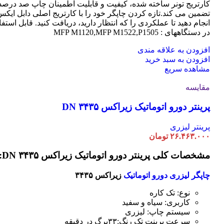
کارتریج تونر ساخته شده، کیفیت و قابلیت اطمینان چاپ صد درصد 
تضمین می کند.تازه کردن چاپگر خود را با کارتریج اصلی دابل ایک
انجام دهید تا عملکردی را که انتظار دارید، دریافت کنید. قابل استفا
در دستگاههای : MFP M1120,MFP M1522,P1505
افزودن به علاقه مندی
افزودن به سبد خرید
مشاهده سریع
مقایسه
پرینتر دورو اتوماتیک زیراکس DN ۳۴۳۵
پرینتر لیزری
۲۶.۴۶۳.۰۰۰
تومان
مشخصات کلی پرینتر دورو اتوماتیک زیراکس DN ۳۴۳۵:
چاپگر لیزری دورو اتوماتیک
زیراکس ۳۴۳۵
نوع: تک کاره
کاربری: سیاه و سفید
سیستم چاپ: لیزری
سرعت پرینت تک رنگ:۳۳برگ در دقیقه