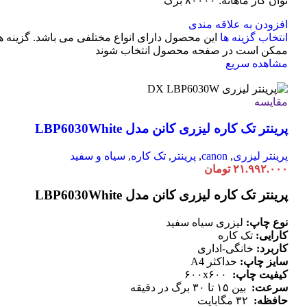
توان کار ماهانه: ۸۰۰۰۰ برگ
افزودن به علاقه مندی
انتخاب گزینه ها
این محصول دارای انواع مختلفی می باشد. گزینه ه
ممکن است در صفحه محصول انتخاب شوند
مشاهده سریع
مقایسه
پرینتر تک کاره لیزری کانن مدل LBP6030White
پرینتر لیزری
,
canon
,
پرینتر
,
تک کاره
,
سیاه و سفید
۲۱.۹۹۲.۰۰۰
تومان
پرینتر تک کاره لیزری کانن مدل LBP6030White
نوع چاپ:
لیزری سیاه سفید
کارایی:
تک کاره
کاربرد:
خانگی-اداری
سایز چاپ:
حداکثر A4
کیفیت چاپ:
۶۰۰x۶۰۰
سرعت:
بین ۱۵ تا ۳۰ برگ در دقیقه
حافظه:
۳۲ مگابایت