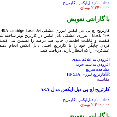
double x
,
دبل‌ایکس
,
کارتریج
۲.۳۴۰.۰۰۰
تومان
با گارانتی تعویض
کارتریج اچ پی دبل ایکس لیزری مشکی HP 49A
Jet
cartridge Laser
black 49A – لیزری- مشکی دابل ایکس در کارتریج تونر ساخته ش
کیفیت و قابلیت اطمینان چاپ صد درصد را تضمین می کند.تا
کردن چاپگر خود را با کارتریج اصلی دابل ایکس انجام دهید 
عملکردی را که انتظار دارید، دریافت کنید.
افزودن به علاقه مندی
افزودن به سبد خرید
مشاهده سریع
مقایسه
کارتریج اچ پی دبل ایکس مدل 53A
double x
,
دبل‌ایکس
,
کارتریج
۲.۴۰۰.۰۰۰
تومان
با گارانتی تعویض