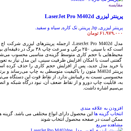
مقایسه
پرینتر لیزری LaserJet Pro M402d
پرینتر لیزری
,
hp
,
پرینتر
,
تک کاره
,
سیاه و سفید.
۶۱.۹۷۹.۰۰۰
تومان
مدل LaserJet Pro M402d، ازجمله پرینترهای لیزری شرکت ا
است که با سینی ۲۵۰ برگی و سرعت چاپ ۳۸ برگ در دقیقه
محیط‌هایی با حجم کاری متوسط گزینه‌ی مناسبی محسوب می‌شو
گفتنی است با امکان افزایش ظرفیت سینی، این مدل نیاز به تعو
یا خرید مدل جدید، پس از افزایش حجم کاری را حذف کرده اس
پرینتر M402d متون را باکیفیت متوسطی به چاپ می‌رساند و بر
محسوسی نسبت به رقیبانش ندارد. از نقاط قوت این دستگاه می‌تو
به، قابلیت چاپ دورو و از نقاط ضعف آن، نبود درگاه شبکه و اتص
بی‌سیم اشاره داشت.
افزودن به علاقه مندی
انتخاب گزینه ها
این محصول دارای انواع مختلفی می باشد. گزینه ه
ممکن است در صفحه محصول انتخاب شوند
مشاهده سریع