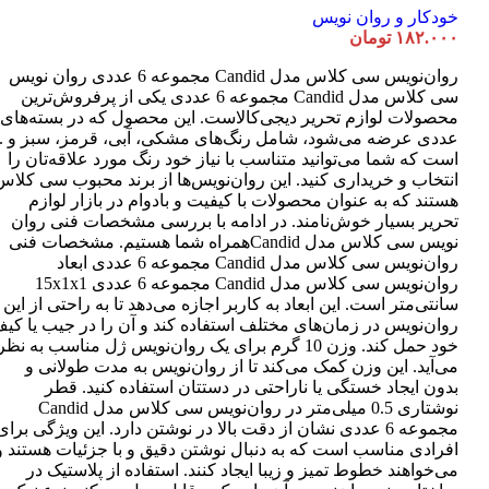
خودکار و روان نویس
۱۸۲.۰۰۰
تومان
روان‌نویس سی کلاس مدل Candid مجموعه 6 عددی روان نویس
سی کلاس مدل Candid مجموعه 6 عددی یکی از پرفروش‌ترین
عددی عرضه می‌شود، شامل رنگ‌های مشکی، آبی، قرمز، سبز و ..
است که شما می‌توانید متناسب با نیاز خود رنگ مورد علاقه‌تان را
انتخاب و خریداری کنید. این روان‌نویس‌ها از برند محبوب سی کلاس
هستند که به عنوان محصولات با کیفیت و بادوام در بازار لوازم
تحریر بسیار خوش‌نامند. در ادامه با بررسی مشخصات فنی روان
نویس سی کلاس مدل Candidهمراه شما هستیم. مشخصات فنی
روان‌نویس سی کلاس مدل Candid مجموعه 6 عددی ابعاد
روان‌نویس سی کلاس مدل Candid مجموعه 6 عددی 15x1x1
سانتی‌متر است. این ابعاد به کاربر اجازه می‌دهد تا به راحتی از این
روان‌نویس در زمان‌های مختلف استفاده کند و آن را در جیب یا کی
خود حمل کند. وزن 10 گرم برای یک روان‌نویس ژل مناسب به نظر
می‌آید. این وزن کمک می‌کند تا از روان‌نویس به مدت طولانی و
بدون ایجاد خستگی یا ناراحتی در دستتان استفاده کنید. قطر
نوشتاری 0.5 میلی‌متر در روان‌نویس سی کلاس مدل Candid
مجموعه 6 عددی نشان از دقت بالا در نوشتن دارد. این ویژگی برای
افرادی مناسب است که به دنبال نوشتن دقیق و با جزئیات هستند و
می‌خواهند خطوط تمیز و زیبا ایجاد کنند. استفاده از پلاستیک در