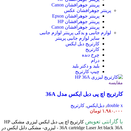
پرینتر جوهرافشان Canon
پرینتر جوهرافشان عکس
پرینتر جوهرافشان Epson
پرینتر جوهرافشان HP
پرینتر جوهرافشان Canon
لوازم جانبی و یدکی پرینتر
لوازم جانبی
سایر لوازم جانبی پرینتر
کارتریج دبل ایکس
کارتریج
چرخ دنده
درام
بلید و دکتر بلید
چیپ کارتریج
مقایسه
کارتریج اچ پی دبل ایکس مدل 36A
double x
,
دبل‌ایکس
,
کارتریج
۱.۹۸۰.۰۰۰
تومان
با گارانتی تعویض
کارتریج اچ پی دبل ایکس لیزری مشکی HP
cartridge Laser
36A
Jet black 36A - لیزری- مشکی دابل ایکس در