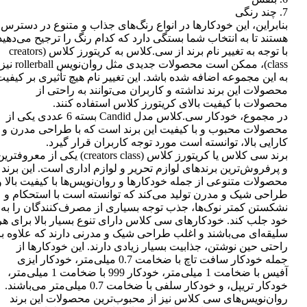
7. چند رنگی
بنابراین، این خودکارها در انواع رنگ‌های جذاب و متنوع در دسترس
هستند تا به انتخاب شما بستگی دارد که کدام رنگ را ترجیح می‌دهید
با توجه به تغییر نام برند از سی.کلاس به کریتورز کلاس (creators
class)، ممکن است محصولات جدیدی مثل روان‌نویس rollerball نیز
به این مجموعه اضافه شده باشد. این تغییر نام هیچ تأثیری بر کیفی
محصولات این برند نداشته و کاربران می‌توانند به راحتی از
محصولات با کیفیت بالای کریتورز کلاس استفاده کنند.
در مجموع، خودکار سی.کلاس مدل Candid بسته 6 عددی یکی از
محصولات محبوب و با کیفیت این برند است که با طراحی مدرن و
کارایی بالا، توانسته است مورد توجه کاربران قرار گیرد.
برند سی کلاس یا کریتورز کلاس (creators class) یکی از معروفتر
و پرفروش‌ترین برندهای لوازم تحریر و لوازم اداری است. این برند
محصولات متنوعی از جمله خودکارها و روان‌نویس‌ها با کیفیت بالا و
طراحی شیک و مدرن تولید می‌کند که توانسته است با استحکام و
نشکستن کمتر نوک‌ها، جذب توجه بسیاری از مصرف‌کنندگان را به
خود جلب کند. خودکارهای سی کلاس دارای تنوع بسیار بالا برای هر
سلیقه‌ای می‌باشند و اغلب طراحی شیک و مدرنی دارند که علاوه بر
راحتی حین نوشتن، جذابیت بسیار زیادی دارند. این خودکارها از
جمله خودکار سافت تاچ با ضخامت 0.7 میلی‌متر، خودکار ایزی
آفیس با ضخامت 1 میلی‌متر، خودکار 999 با ضخامت 1 میلی‌متر،
خودکار تریپل، و خودکار سلفی با ضخامت 0.7 میلی‌متر می‌باشند.
روان‌نویس‌های سی کلاس نیز از محبوب‌ترین محصولات این برند