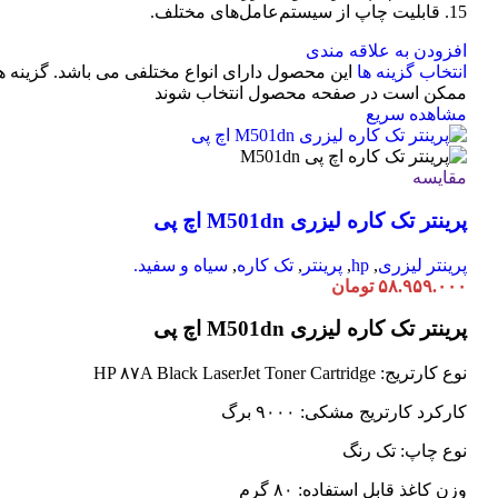
15. قابلیت چاپ از سیستم‌عامل‌های مختلف.
افزودن به علاقه مندی
انتخاب گزینه ها
این محصول دارای انواع مختلفی می باشد. گزینه ه
ممکن است در صفحه محصول انتخاب شوند
مشاهده سریع
مقایسه
پرینتر تک کاره لیزری M501dn اچ پی
پرینتر لیزری
,
hp
,
پرینتر
,
تک کاره
,
سیاه و سفید.
۵۸.۹۵۹.۰۰۰
تومان
پرینتر تک کاره لیزری M501dn اچ پی
نوع کارتریج: HP ۸۷A Black LaserJet Toner Cartridge
کارکرد کارتریج مشکی: ۹۰۰۰ برگ
نوع چاپ: تک رنگ
وزن کاغذ قابل استفاده: ۸۰ گرم