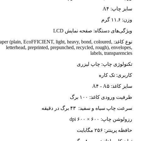
سایز چاپ: A۴
وزن: ۱۱.۶ گرم
ویژگی‌های دستگاه: صفحه نمایش LCD
نوع کاغذ: Paper (plain, EcoFFICIENT, light, heavy, bond, coloured
letterhead, preprinted, prepunched, recycled, rough), envelopes,
labels, transparencies
تکنولوژی چاپ: چاپ لیزری
کاربری: تک کاره
سایز کاغذ: A۴ - A۵
ظرفیت ورودی کاغذ: ۱۰۰ برگ
سرعت چاپ سیاه و سفید: ۴۳ برگ در دقیقه
رزولوشن چاپ: ۶۰۰ × ۶۰۰ dpi
حافظه پرینتر: ۲۵۶ مگابایت