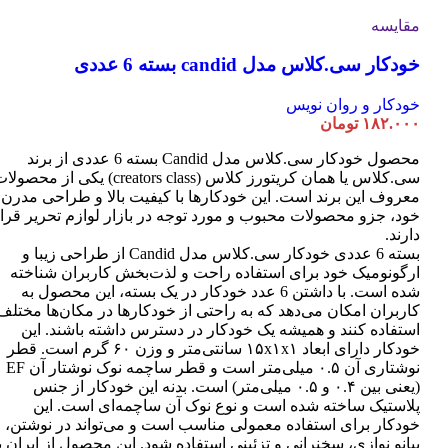
مقایسه
خودکار سی.کلاس مدل candid بسته 6 عددی
خودکار و روان نویس
۱۸۲.۰۰۰
تومان
محصول خودکار سی.کلاس مدل Candid بسته 6 عددی از برند
سی.کلاس یا همان کریتورز کلاس (creators class) یکی از محصو
معروف این برند است. این خودکارها با کیفیت بالا و طراحی مدرن
خود، جزو محصولات محبوب و مورد توجه در بازار لوازم تحریر قرا
دارند.
بسته 6 عددی خودکار سی.کلاس مدل Candid از طراحی زیبا و
ارگونومیک خود برای استفاده راحت و لذت‌بخش کاربران شناخته
شده است. با داشتن 6 عدد خودکار در یک بسته، این محصول به
کاربران امکان می‌دهد که به راحتی از خودکارها در مکان‌ها مختلف
استفاده کنند و همیشه یک خودکار در دسترس داشته باشند. این
خودکار دارای ابعاد ۱۵x۱x۱ سانتی‌متر و وزن ۶۰ گرم است. قطر
نوشتاری آن ۰.۵ میلی‌متر است و قطر ساچمه نوک نوشتار آن EF
(یعنی بین ۰.۴ و ۰.۵ میلی‌متر) است. بدنه این خودکار از جنس
پلاستیک ساخته شده است و نوع نوک آن ساچمه‌ای است. این
خودکار برای استفاده معمولی مناسب است و می‌تواند در نوشتن،
پیانو نوازی، سخنرانی و تزئینی استفاده شود. این محصول از ایران ب