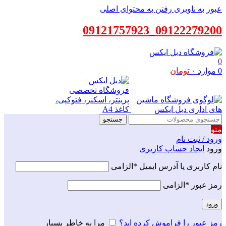
عبور به ناوبری
رفتن به محتوای اصلی
09121757923
_
09122279200
0
0
موارد
۰
تومان
جستجو
منو
ورود / ثبت نام
ورود
ایجاد حساب کاربری
نام کاربری یا آدرس ایمیل
*
الزامی
رمز عبور
*
الزامی
ورود
رمز عبور را فراموش کرده اید؟
مرا به خاطر بسپار