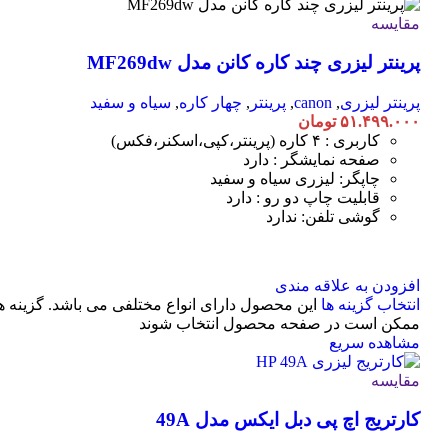
مقایسه
پرینتر لیزری چند کاره کانن مدل MF269dw
پرینتر لیزری
,
canon
,
پرینتر
,
چهار کاره
,
سیاه و سفید
۵۱.۴۹۹.۰۰۰
تومان
کاربری : ۴ کاره (پرینتر،کپی،اسکنر،فکس)
صفحه نمایشگر : دارد
چاپگر: لیزری سیاه و سفید
قابلیت چاپ دو رو : دارد
گوشی تلفن: ندارد
افزودن به علاقه مندی
انتخاب گزینه ها
این محصول دارای انواع مختلفی می باشد. گزینه ه
ممکن است در صفحه محصول انتخاب شوند
مشاهده سریع
مقایسه
کارتریج اچ پی دبل ایکس مدل 49A