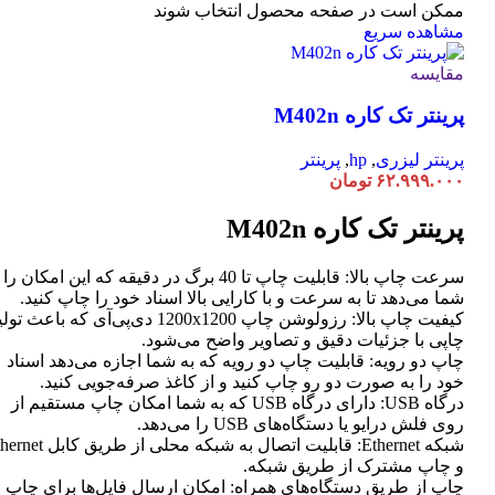
ممکن است در صفحه محصول انتخاب شوند
مشاهده سریع
مقایسه
پرینتر تک کاره M402n
پرینتر لیزری
,
hp
,
پرینتر
۶۲.۹۹۹.۰۰۰
تومان
پرینتر تک کاره M402n
سرعت چاپ بالا: قابلیت چاپ تا 40 برگ در دقیقه که این امکان ر
شما می‌دهد تا به سرعت و با کارایی بالا اسناد خود را چاپ کنید.
کیفیت چاپ بالا: رزولوشن چاپ 1200x1200 دی‌پی‌آی که باعث تو
چاپی با جزئیات دقیق و تصاویر واضح می‌شود.
چاپ دو رویه: قابلیت چاپ دو رویه که به شما اجازه می‌دهد اسناد
خود را به صورت دو رو چاپ کنید و از کاغذ صرفه‌جویی کنید.
درگاه USB: دارای درگاه USB که به شما امکان چاپ مستقیم از
روی فلش درایو یا دستگاه‌های USB را می‌دهد.
شبکه Ethernet: قابلیت اتصال به شبکه محلی از طر
و چاپ مشترک از طریق شبکه.
چاپ از طریق دستگاه‌های همراه: امکان ارسال فایل‌ها برای چاپ ا