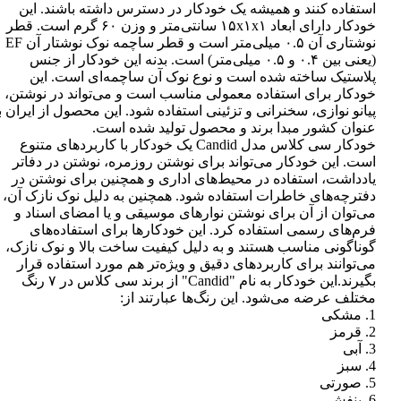
استفاده کنند و همیشه یک خودکار در دسترس داشته باشند. این
خودکار دارای ابعاد ۱۵x۱x۱ سانتی‌متر و وزن ۶۰ گرم است. قطر
نوشتاری آن ۰.۵ میلی‌متر است و قطر ساچمه نوک نوشتار آن EF
(یعنی بین ۰.۴ و ۰.۵ میلی‌متر) است. بدنه این خودکار از جنس
پلاستیک ساخته شده است و نوع نوک آن ساچمه‌ای است. این
خودکار برای استفاده معمولی مناسب است و می‌تواند در نوشتن،
پیانو نوازی، سخنرانی و تزئینی استفاده شود. این محصول از ایران ب
عنوان کشور مبدا برند و محصول تولید شده است.
خودکار سی کلاس مدل Candid یک خودکار با کاربردهای متنوع
است. این خودکار می‌تواند برای نوشتن روزمره، نوشتن در دفاتر
یادداشت، استفاده در محیط‌های اداری و همچنین برای نوشتن در
دفترچه‌های خاطرات استفاده شود. همچنین به دلیل نوک نازک آن،
می‌توان از آن برای نوشتن نوارهای موسیقی و یا امضای اسناد و
فرم‌های رسمی استفاده کرد. این خودکارها برای استفاده‌های
گوناگونی مناسب هستند و به دلیل کیفیت ساخت بالا و نوک نازک،
می‌توانند برای کاربردهای دقیق و ویژه‌تر هم مورد استفاده قرار
بگیرند.این خودکار به نام "Candid" از برند سی کلاس در ۷ رنگ
مختلف عرضه می‌شود. این رنگ‌ها عبارتند از:
1. مشکی
2. قرمز
3. آبی
4. سبز
5. صورتی
6. بنفش