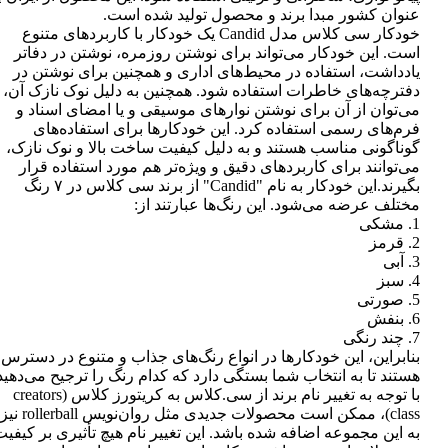
عنوان کشور مبدا برند و محصول تولید شده است.
خودکار سی کلاس مدل Candid یک خودکار با کاربردهای متنوع
است. این خودکار می‌تواند برای نوشتن روزمره، نوشتن در دفاتر
یادداشت، استفاده در محیط‌های اداری و همچنین برای نوشتن در
دفترچه‌های خاطرات استفاده شود. همچنین به دلیل نوک نازک آن،
می‌توان از آن برای نوشتن نوارهای موسیقی و یا امضای اسناد و
فرم‌های رسمی استفاده کرد. این خودکارها برای استفاده‌های
گوناگونی مناسب هستند و به دلیل کیفیت ساخت بالا و نوک نازک،
می‌توانند برای کاربردهای دقیق و ویژه‌تر هم مورد استفاده قرار
بگیرند.این خودکار به نام "Candid" از برند سی کلاس در ۷ رنگ
مختلف عرضه می‌شود. این رنگ‌ها عبارتند از:
1. مشکی
2. قرمز
3. آبی
4. سبز
5. صورتی
6. بنفش
7. چند رنگی
بنابراین، این خودکارها در انواع رنگ‌های جذاب و متنوع در دسترس
هستند تا به انتخاب شما بستگی دارد که کدام رنگ را ترجیح می‌دهید
با توجه به تغییر نام برند از سی.کلاس به کریتورز کلاس (creators
class)، ممکن است محصولات جدیدی مثل روان‌نویس rollerball نیز
به این مجموعه اضافه شده باشد. این تغییر نام هیچ تأثیری بر کیفی