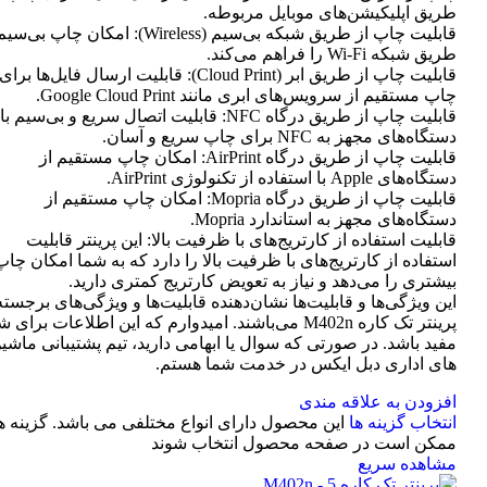
طریق اپلیکیشن‌های موبایل مربوطه.
قابلیت چاپ از طریق شبکه بی‌سیم (Wireless): امکان چاپ ب
طریق شبکه Wi-Fi را فراهم می‌کند.
قابلیت چاپ از طریق ابر (Cloud Print): قابلیت ارسال فایل‌ها برای
چاپ مستقیم از سرویس‌های ابری مانند Google Cloud Print.
قابلیت چاپ از طریق درگاه NFC: قابلیت اتصال سریع و بی‌سیم با
دستگاه‌های مجهز به NFC برای چاپ سریع و آسان.
قابلیت چاپ از طریق درگاه AirPrint: امکان چاپ مستقیم از
دستگاه‌های Apple با استفاده از تکنولوژی AirPrint.
قابلیت چاپ از طریق درگاه Mopria: امکان چاپ مستقیم از
دستگاه‌های مجهز به استاندارد Mopria.
قابلیت استفاده از کارتریج‌های با ظرفیت بالا: این پرینتر قابلیت
استفاده از کارتریج‌های با ظرفیت بالا را دارد که به شما امکان چاپ
بیشتری را می‌دهد و نیاز به تعویض کارتریج کمتری دارید.
این ویژگی‌ها و قابلیت‌ها نشان‌دهنده قابلیت‌ها و ویژگی‌های برجسته
پرینتر تک کاره M402n می‌باشند. امیدوارم که این اطلاعات برای 
مفید باشد. در صورتی که سوال یا ابهامی دارید، تیم پشتیبانی ماشی
های اداری دبل ایکس در خدمت شما هستم.
افزودن به علاقه مندی
انتخاب گزینه ها
این محصول دارای انواع مختلفی می باشد. گزینه ه
ممکن است در صفحه محصول انتخاب شوند
مشاهده سریع