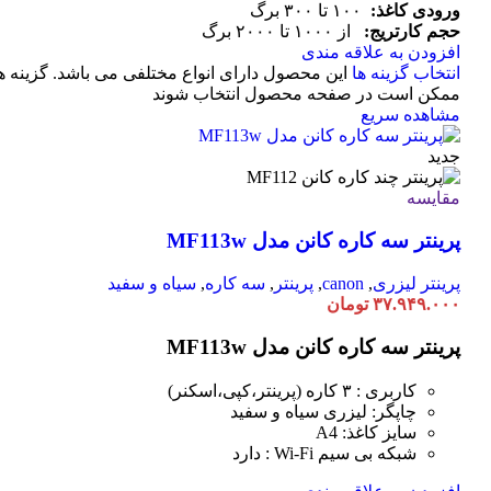
ورودی کاغذ:
۱۰۰ تا ۳۰۰ برگ
حجم کارتریج:
از ۱۰۰۰ تا ۲۰۰۰ برگ
افزودن به علاقه مندی
انتخاب گزینه ها
این محصول دارای انواع مختلفی می باشد. گزینه ه
ممکن است در صفحه محصول انتخاب شوند
مشاهده سریع
جدید
مقایسه
پرینتر سه کاره کانن مدل MF113w
پرینتر لیزری
,
canon
,
پرینتر
,
سه کاره
,
سیاه و سفید
۳۷.۹۴۹.۰۰۰
تومان
پرینتر سه کاره کانن مدل MF113w
کاربری : ۳ کاره (پرینتر،کپی،اسکنر)
چاپگر: لیزری سیاه و سفید
سایز کاغذ: A4
شبکه بی سیم Wi-Fi : دارد