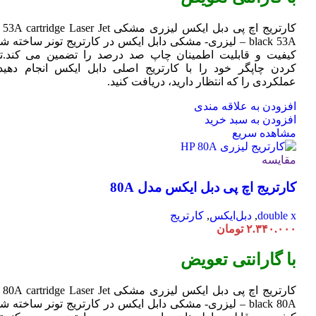
کارتریج اچ پی دبل ایکس لیزری مشکی HP 53A
Jet
cartridge Laser
black 53A – لیزری- مشکی دابل ایکس در کارتریج تونر ساخته ش
کیفیت و قابلیت اطمینان چاپ صد درصد را تضمین می کند.تا
کردن چاپگر خود را با کارتریج اصلی دابل ایکس انجام دهید 
عملکردی را که انتظار دارید، دریافت کنید.
افزودن به علاقه مندی
افزودن به سبد خرید
مشاهده سریع
مقایسه
کارتریج اچ پی دبل ایکس مدل 80A
double x
,
دبل‌ایکس
,
کارتریج
۲.۳۴۰.۰۰۰
تومان
با گارانتی تعویض
کارتریج اچ پی دبل ایکس لیزری مشکی HP 80A
Jet
cartridge Laser
black 80A – لیزری- مشکی دابل ایکس در کارتریج تونر ساخته ش