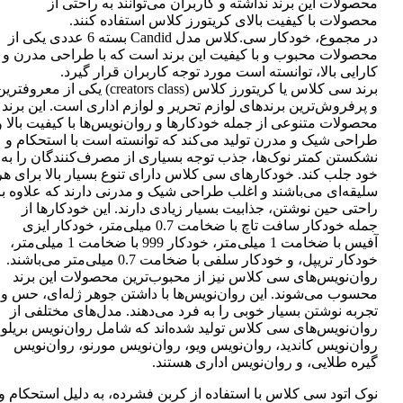
محصولات این برند نداشته و کاربران می‌توانند به راحتی از
محصولات با کیفیت بالای کریتورز کلاس استفاده کنند.
در مجموع، خودکار سی.کلاس مدل Candid بسته 6 عددی یکی از
محصولات محبوب و با کیفیت این برند است که با طراحی مدرن و
کارایی بالا، توانسته است مورد توجه کاربران قرار گیرد.
برند سی کلاس یا کریتورز کلاس (creators class) یکی از معروفتر
و پرفروش‌ترین برندهای لوازم تحریر و لوازم اداری است. این برند
محصولات متنوعی از جمله خودکارها و روان‌نویس‌ها با کیفیت بالا و
طراحی شیک و مدرن تولید می‌کند که توانسته است با استحکام و
نشکستن کمتر نوک‌ها، جذب توجه بسیاری از مصرف‌کنندگان را به
خود جلب کند. خودکارهای سی کلاس دارای تنوع بسیار بالا برای هر
سلیقه‌ای می‌باشند و اغلب طراحی شیک و مدرنی دارند که علاوه بر
راحتی حین نوشتن، جذابیت بسیار زیادی دارند. این خودکارها از
جمله خودکار سافت تاچ با ضخامت 0.7 میلی‌متر، خودکار ایزی
آفیس با ضخامت 1 میلی‌متر، خودکار 999 با ضخامت 1 میلی‌متر،
خودکار تریپل، و خودکار سلفی با ضخامت 0.7 میلی‌متر می‌باشند.
روان‌نویس‌های سی کلاس نیز از محبوب‌ترین محصولات این برند
محسوب می‌شوند. این روان‌نویس‌ها با داشتن جوهر ژله‌ای، حس و
تجربه نوشتن بسیار خوبی را به فرد می‌دهند. مدل‌های مختلفی از
روان‌نویس‌های سی کلاس تولید شده‌اند که شامل روان‌نویس بریلو،
روان‌نویس کاندید، روان‌نویس ویو، روان‌نویس مورنو، روان‌نویس
گیره طلایی، و روان‌نویس اداری هستند.
نوک اتود سی کلاس با استفاده از کربن فشرده، به دلیل استحکام و