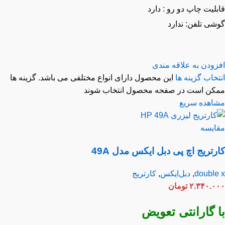
لیت چاپ دو رو : دارد
شی تلفن: ندارد
زودن به علاقه مندی
خاب گزینه ها
این محصول دارای انواع مختلفی می باشد. گزینه ها
کن است در صفحه محصول انتخاب شوند
اهده سریع
ایسه
رتریج اچ پی دبل ایکس مدل 49A
double
,
دبل‌ایکس
,
کارتریج
۲.۳۴۰.۰
تومان
 گارانتی تعویض