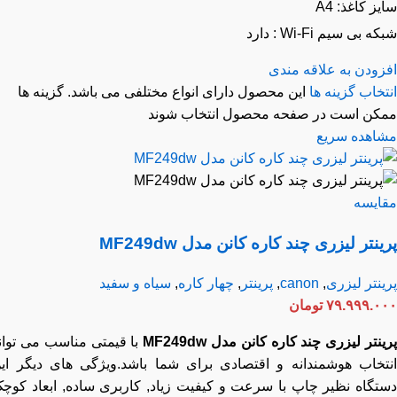
ز کاغذ: A4
 بی سیم Wi-Fi : دارد
زودن به علاقه مندی
خاب گزینه ها
این محصول دارای انواع مختلفی می باشد. گزینه ها
کن است در صفحه محصول انتخاب شوند
اهده سریع
ایسه
نتر لیزری چند کاره کانن مدل MF249dw
نتر لیزری
,
canon
,
پرینتر
,
چهار کاره
,
سیاه و سفید
۷۹.۹۹۹.۰
تومان
نتر لیزری چند کاره کانن مدل MF249dw
با قیمتی مناسب می تواند
تخاب هوشمندانه و اقتصادی برای شما باشد.ویژگی های دیگر این
تگاه نظیر چاپ با سرعت و کیفیت زیاد, کاربری ساده, ابعاد کوچک