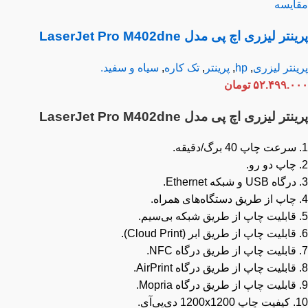
ایسه
تر لیزری اچ پی مدل LaserJet Pro M402dne
نتر لیزری
,
hp
,
پرینتر
,
تک کاره
,
سیاه و سفید.
۵۲.۴۹۹.۰
تومان
تر لیزری اچ پی مدل LaserJet Pro M402dne
‌پی‌آی.