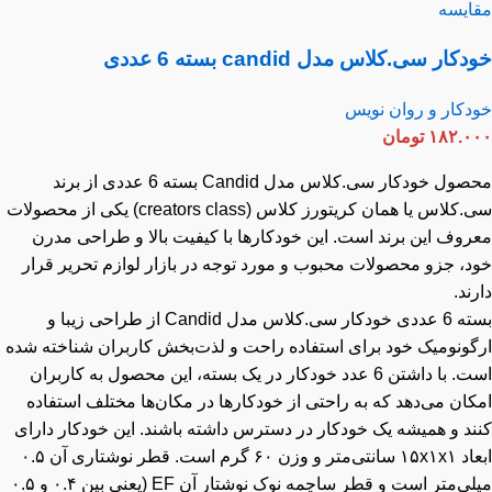
ایسه
کار سی.کلاس مدل candid بسته 6 عددی
دکار و روان نویس
۱۸۲.۰
تومان
محصول خودکار سی.کلاس مدل Candid بسته 6 عددی از برند
سی.کلاس یا همان کریتورز کلاس (creators class) یکی از محصولات
روف این برند است. این خودکارها با کیفیت بالا و طراحی مدرن
د، جزو محصولات محبوب و مورد توجه در بازار لوازم تحریر قرار
ند.
بسته 6 عددی خودکار سی.کلاس مدل Candid از طراحی زیبا و
گونومیک خود برای استفاده راحت و لذت‌بخش کاربران شناخته شده
است. با داشتن 6 عدد خودکار در یک بسته، این محصول به کاربران
ان می‌دهد که به راحتی از خودکارها در مکان‌ها مختلف استفاده
ند و همیشه یک خودکار در دسترس داشته باشند. این خودکار دارای
ابعاد ۱۵x۱x۱ سانتی‌متر و وزن ۶۰ گرم است. قطر نوشتاری آن ۰.۵
میلی‌متر است و قطر ساچمه نوک نوشتار آن EF (یعنی بین ۰.۴ و ۰.۵