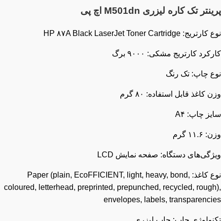
نتر تک کاره لیزری M501dn اچ پی
یج: HP ۸۷A Black LaserJet Toner Cartridge
کرد کارتریج مشکی: ۹۰۰۰ برگ
ع چاپ: تک رنگ
 کاغذ قابل استفاده: ۸۰ گرم
ز چاپ: A۴
۱۱. گرم
گی‌های دستگاه: صفحه نمایش LCD
نوع کاغذ: Paper (plain, EcoFFICIENT, light, heavy, bond,
coloured, letterhead, preprinted, prepunched, recycled, roug
envelopes, labels, transparenci
نولوژی چاپ: چاپ لیزری