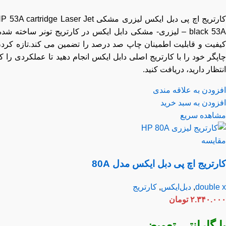
تریج اچ پی دبل ایکس لیزری مشکی HP 53A
Jet
cartridge Laser
black 53A – لیزری- مشکی دابل ایکس در کارتریج تونر ساخته شده،
فیت و قابلیت اطمینان چاپ صد درصد را تضمین می کند.تازه کردن
گر خود را با کارتریج اصلی دابل ایکس انجام دهید تا عملکردی را که
ظار دارید، دریافت کنید.
زودن به علاقه مندی
زودن به سبد خرید
اهده سریع
ایسه
رتریج اچ پی دبل ایکس مدل 80A
double
,
دبل‌ایکس
,
کارتریج
۲.۳۴۰.۰
تومان
 گارانتی تعویض