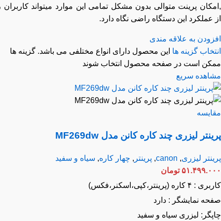
مکان پرینت متوالی بدون مشکل تمامی این موارد میتواند کاربران را
عملکرد این دستگاه راضی نگاه دارد.
زودن به علاقه مندی
خاب گزینه ها
این محصول دارای انواع مختلفی می باشد. گزینه ها
کن است در صفحه محصول انتخاب شوند
اهده سریع
ایسه
نتر لیزری چند کاره کانن مدل MF269dw
نتر لیزری
,
canon
,
پرینتر
,
چهار کاره
,
سیاه و سفید
۵۱.۴۹۹.۰
تومان
 کاره (پرینتر،کپی،اسکنر،فکس)
حه نمایشگر : دارد
پگر: لیزری سیاه و سفید