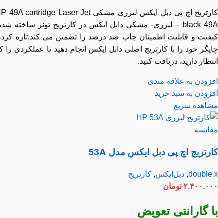
تریج اچ پی دبل ایکس لیزری مشکی HP 49A
Jet
cartridge Laser
black 49A – لیزری- مشکی دابل ایکس در کارتریج تونر ساخته شده،
فیت و قابلیت اطمینان چاپ صد درصد را تضمین می کند.تازه کردن
گر خود را با کارتریج اصلی دابل ایکس انجام دهید تا عملکردی را که
ظار دارید، دریافت کنید.
زودن به علاقه مندی
زودن به سبد خرید
اهده سریع
ایسه
رتریج اچ پی دبل ایکس مدل 53A
double
,
دبل‌ایکس
,
کارتریج
۲.۴۰۰.۰
تومان
 گارانتی تعویض