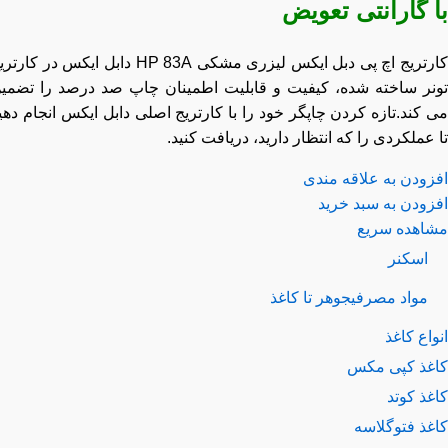
 گارانتی تعویض
کارتریج اچ پی دبل ایکس لیزری مشکی HP 83A دابل ایکس در کارتریج
نر ساخته شده، کیفیت و قابلیت اطمینان چاپ صد درصد را تضمین
کند.تازه کردن چاپگر خود را با کارتریج اصلی دابل ایکس انجام دهید
عملکردی را که انتظار دارید، دریافت کنید.
زودن به علاقه مندی
زودن به سبد خرید
اهده سریع
اسکنر
مواد مصرفی
جوهر تا کاغذ
اع کاغذ
غذ کپی مکس
ذ کوتد
غذ فتوگلاسه