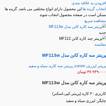
زودن به علاقه مندی
خاب گزینه ها
این محصول دارای انواع مختلفی می باشد. گزینه ها
کن است در صفحه محصول انتخاب شوند
اهده سریع
ید
ایسه
نتر سه کاره کانن مدل MF113w
نتر لیزری
,
canon
,
پرینتر
,
سه کاره
,
سیاه و سفید
۳۷.۹۴۹.۰
تومان
نتر سه کاره کانن مدل MF113w
۳ کاره (پرینتر،کپی،اسکنر)
پگر: لیزری سیاه و سفید