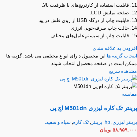
رفیت بالا.
LCD.
فلش درایو.
انرژی.
ی مختلف.
زودن به علاقه مندی
خاب گزینه ها
این محصول دارای انواع مختلفی می باشد. گزینه ها
کن است در صفحه محصول انتخاب شوند
اهده سریع
ایسه
نتر تک کاره لیزری M501dn اچ پی
نتر لیزری
,
hp
,
پرینتر
,
تک کاره
,
سیاه و سفید.
۵۸.۹۵۹.۰
تومان