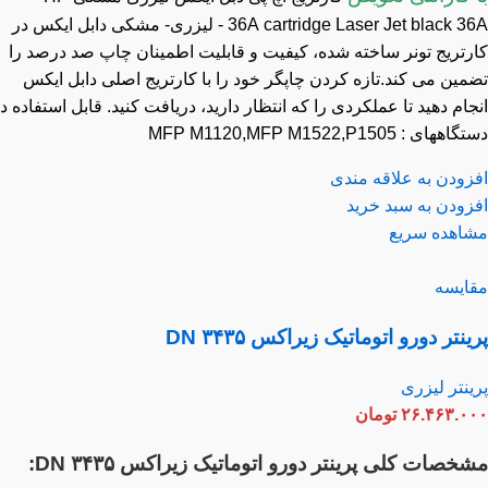
cartridge Laser
36A
Jet black 36A - لیزری- مشکی دابل ایکس در
رتریج تونر ساخته شده، کیفیت و قابلیت اطمینان چاپ صد درصد را
مین می کند.تازه کردن چاپگر خود را با کارتریج اصلی دابل ایکس
ام دهید تا عملکردی را که انتظار دارید، دریافت کنید. قابل استفاده در
ای : MFP M1120,MFP M1522,P1505
زودن به علاقه مندی
زودن به سبد خرید
اهده سریع
ایسه
نتر دورو اتوماتیک زیراکس DN ۳۴۳۵
نتر لیزری
۲۶.۴۶۳.۰
تومان
خصات کلی پرینتر دورو اتوماتیک زیراکس DN ۳۴۳۵: