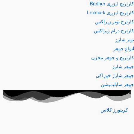
ریج لیزری Brother
ریج لیزری Lexmark
رترج تونر زیراکس
رترج درام زیراکس
نر شارژ
اع جوهر
رتریج و جوهر مخزن
هر شارژ
هر شارژ خوراکی
هر سابلیمیشن
کریتورز کلاس