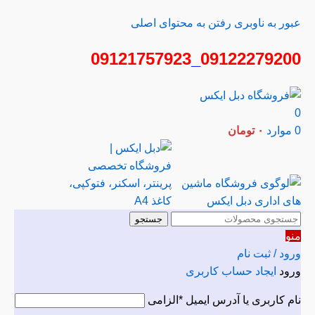
عبور به ناوبری
رفتن به محتوای اصلی
09121757923
_
09122279200
0
0
موارد
۰
تومان
جستجو
منو
ورود / ثبت نام
ورود
ایجاد حساب کاربری
نام کاربری یا آدرس ایمیل
*
الزامی