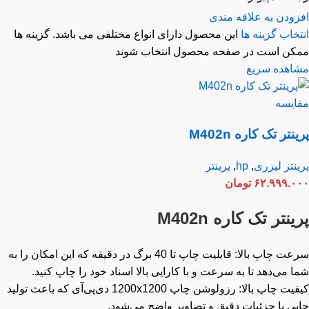
زودن به علاقه مندی
خاب گزینه ها
این محصول دارای انواع مختلفی می باشد. گزینه ها
کن است در صفحه محصول انتخاب شوند
اهده سریع
ایسه
نتر تک کاره M402n
نتر لیزری
,
hp
,
پرینتر
۶۲.۹۹۹.۰
تومان
ینتر تک کاره M402n
سرعت چاپ بالا: قابلیت چاپ تا 40 برگ در دقیقه که این امکان را به
 می‌دهد تا به سرعت و با کارایی بالا اسناد خود را چاپ کنید.
کیفیت چاپ بالا: رزولوشن چاپ 1200x1200 دی‌پی‌آی که باعث تولید
پی با جزئیات دقیق و تصاویر واضح می‌شود.