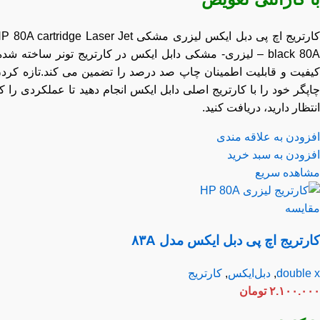
تریج اچ پی دبل ایکس لیزری مشکی HP 80A
Jet
cartridge Laser
black 80A – لیزری- مشکی دابل ایکس در کارتریج تونر ساخته شده،
فیت و قابلیت اطمینان چاپ صد درصد را تضمین می کند.تازه کردن
گر خود را با کارتریج اصلی دابل ایکس انجام دهید تا عملکردی را که
ظار دارید، دریافت کنید.
زودن به علاقه مندی
زودن به سبد خرید
اهده سریع
ایسه
رتریج اچ پی دبل ایکس مدل ۸۳A
double
,
دبل‌ایکس
,
کارتریج
۲.۱۰۰.۰
تومان