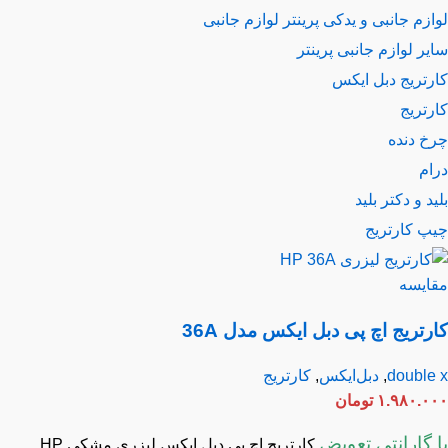
زم جانبی و یدکی پرینتر
لوازم جانبی
ر لوازم جانبی پرینتر
رتریج دبل ایکس
تریج
خ دنده
ام
د و دکتر بلید
پ کارتریج
ایسه
رتریج اچ پی دبل ایکس مدل 36A
double
,
دبل‌ایکس
,
کارتریج
۱.۹۸۰.۰
تومان
 گارانتی تعویض
کارتریج اچ پی دبل ایکس لیزری مشکی HP