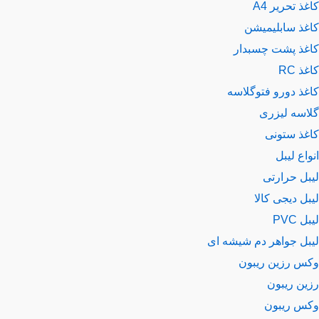
ذ تحریر A4
غذ سابلیمیشن
غذ پشت چسبدار
ذ RC
غذ دورو فتوگلاسه
اسه لیزری
غذ ستونی
اع لیبل
بل حرارتی
ل دیجی کالا
 PVC
بل جواهر دم شیشه ای
س رزین ریبون
ین ریبون
س ریبون