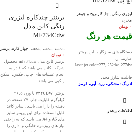
اچ پی m252dw
لیزری رنگی
,
hp
,
کارتریج و جوهر
پرینتر چندکاره لیزری
مخزن
رنگی کانن مدل
۰
تومان
MF734Cdw
قیمت هر رنگ
canon
,
canon
,
canon
,
چهار کاره
,
پرینتر
دستگاه های سازگار با این پرینتر
۰
تومان
عبارتند از:
پرینتر کانن مدل mf734cdw محصول
laser jet color:277, 252dw, 277dw
شرکت کانن می باشد که قادر به
انجام عملیات های چاپ، فکس، اسکن
قابلیت شارژ مجدد
و کپی می باشد.
4 رنگ: مشکی، زرد، آبی، قرمز
پرینتر
۷۳۴CDW
با وزن ۲۶٫۵
کیلوگرم قابلیت چاپ ۲۷ صفحه در
دقیقه را دارا می باشد . سایز کاغذ
اطلاعات بیشتر
قابل استفاده برای این پرینتر سایز
های
A5 و A4
می باشد که به راحتی
نیاز های روزمره خانگی و اداری را