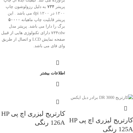
برآورده می کند. کیفیت ایده آل چاپ
پرینتر
۷۳۴
به دلیل رزولوشون چاپ
۱۲۰۰ در ۱۲۰۰ dpi می باشد . این
پرینتر قابلیت چاپ ماهیانه
۵۰۰۰۰
برگ را دارا می باشد. پرینتر مدل
۷۳۴cdw دارای تکنولوژی هایی از قبیل
صفحه نمایش LCD و اتصال از طریق
وای فای می باشد.
اطلاعات بیشتر
کارتریج لیزری اچ پی HP
کارتریج لیزری اچ پی HP
126A رنگی
125A رنگی