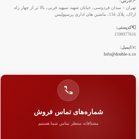
📍آدرس:
تهران – میدان فردوسی، خیابان شهید سپهبد قرنی، بالا تر از چهار راه
اراک، پلاک 134، ماشین های اداری پرسپولیس
📮کدپستی:
1598977616
✉️
ایمیل:
Info@double-x.co
شماره‌های تماس فروش
مشتاقانه منتظر تماس شما هستیم