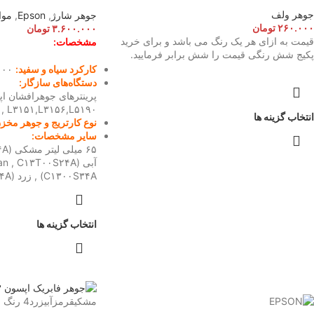
جوهر ولف
جوهر شارژ
,
Epson
,
موا
۲۶۰.۰۰۰
تومان
۳.۶۰۰.۰۰۰
تومان
قیمت به ازای هر یک رنگ می باشد و برای خرید
مشخصات:
پکیج شش رنگی قیمت را شش برابر فرمایید.
کارکرد سیاه و سفید:
۸۱۰۰ برگ - رن
دستگاه‌های سازگار:
۰, L۳۱۵۱,L۳۱۵۶,L۵۱۹۰
انتخاب گزینه ها
نوع کارتریج و جوهر مخز
سایر مشخصات:
C۱۳۰۰S۳۴A) , زرد (Yellow , C۱۳۰۰S۴۴A)
انتخاب گزینه ها
مشکی
قرمز
آبی
زرد
4 رنگ