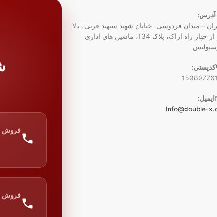
آدرس:
ران – میدان فردوسی، خیابان شهید سپهبد قرنی، بالا
تر از چهار راه اراک، پلاک 134، ماشین های اداری
سپولیس
ش
کدپستی:
15989776
ایمیل:
Info@double-x.
فروش
فروش