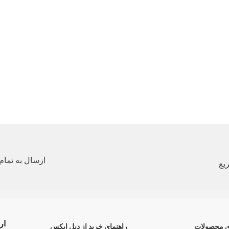
ارسال به تمام 
یع
ار
ی محصولات
راهنمای خرید از دبل ایکس