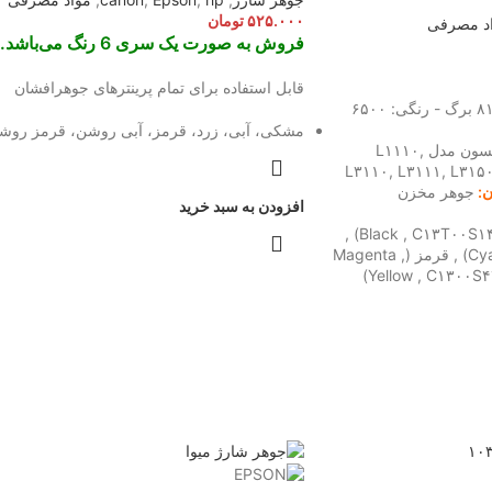
۵۲۵.۰۰۰
تومان
د مصرفی
فروش به صورت یک سری 6 رنگ می‌باشد.
قابل استفاده برای تمام پرینترهای جوهرافشان
گی: ۶۵۰۰
مشکی، آبی، زرد، قرمز، آبی روشن، قرمز روش
پرینترهای جوهرافشان اپسون مدل L۱۱۱۰,
L۳۱۱۰, L۳۱۱۱, L۳۱۵
ن:
جوهر مخزن
افزودن به سبد خرید
۶۵ میلی لیتر مشکی (Black , C۱۳T۰۰S۱۴A) ,
آبی (Cyan , C۱۳T۰۰S۲۴A) , قرمز (Magenta ,