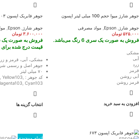
جوهر شارژ میوا حجم 100 میلی لیتر اپسون
جوهر فابریک اپسون ۱۰۳
جوهر شارژ
,
Epson
,
مواد مصرفی
جوهر شارژ
,
Epson
,
موا
۵۲۵.۰۰۰
تومان
۳.۶۰۰.۰۰۰
تومان
فروش به صورت یک سری 6 رنگ می‌باشد.
فروش به صورت یک سری ۴ رنگ نم
قیمت درج شده برای ه
مشکی
آبی
مشکی، آبی، قرمز و زرد
زرد
جوهر اصل و رسمی شر
قرمز
۷۰ میلی لیتر
آبی روشن
کد جوهر : llow103
قرمز روشن
agenta103, Cyan103
افزودن به سبد خرید
انتخاب گزینه ها
اتمام موجودی