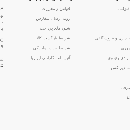
فتوکپی
قوانین و مقررات
📍
ته
رویه ارسال سفارش
شیوه های پرداخت
پر
 اداری و فروشگاهی
شرایط بازگشت کالا
📮
16
وری
شرایط جذب نمایندگی
و دی وی وی
آئین نامه گارانتی ایواریا
✉️
co
ت زیراکس
صرفی
غذ