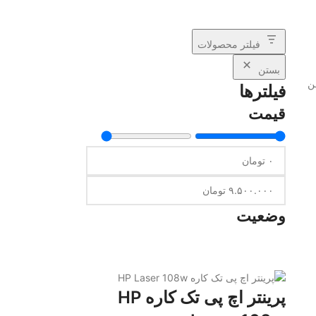
فیلتر محصولات
بستن
ن
فیلترها
قیمت
وضعیت
پرینتر اچ پی تک کاره HP