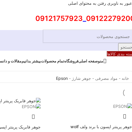
عبور به ناوبری
رفتن به محتوای اصلی
09121757923
_
0912227920
ستجو
ته بندی کالاها
منو
صفحه اصلی
فروشگاه
تمام محصولات
بیشتر بدانیم
مقالات و دانس
خانه
-
مواد مصرفی
-
جوهر شارژ
-
Epson
جوهر پرینتر اپسون با برند ولف wolf
جوهر فابریک پرینتر اپسو