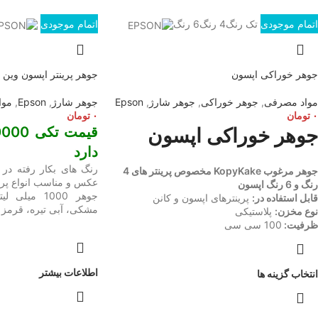
اتمام موجودی
تک رنگ
4 رنگ
6 رنگ
اتمام موجودی
جوهر خوراکی اپسون
جوهر پرینتر اپسون وین کالر 
مواد مصرفی
,
جوهر خوراکی
,
جوهر شارژ
,
Epson
جوهر شارژ
,
Epson
,
موا
۰
تومان
۰
تومان
جوهر خوراکی اپسون
دارد
رنگ های بکار رفته د
جوهر مرغوب KopyKake مخصوص پرینتر های 4
رنگ و 6 رنگ اپسون
جوهر 1000 م
قابل استفاده در:
پرینترهای اپسون و کانن
مشکی، آبی تیره، قرمز ت
نوع مخزن:
پلاستیکی
ظرفیت:
100 سی سی
اطلاعات بیشتر
انتخاب گزینه ها