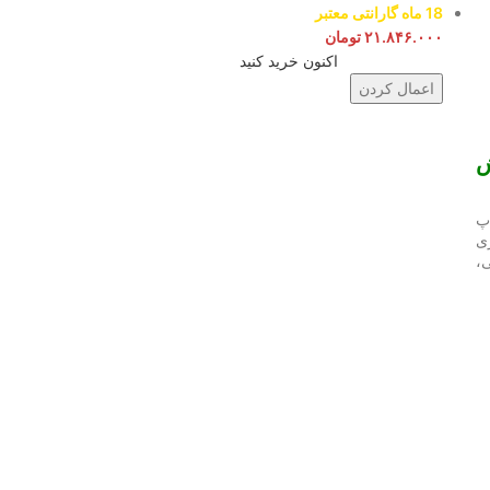
18 ماه گارانتی معتبر
۲۱.۸۴۶.۰۰۰
تومان
اکنون خرید کنید
اعمال کردن
یش
پ
 و حاوی 4 بطری
ی،