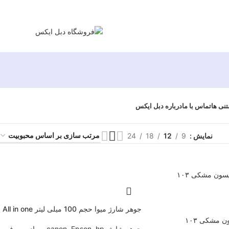
تنی ها
تماس با ما
درباره دبل ایکس
نمایش
9
12
18
24
جوهر شارژ میوا حجم 100 میلی لیتر All in one
ن مشکی ۱۰۳
جوهر شارژ
,
hp
,
Epson
,
canon
,
مواد مصرفی