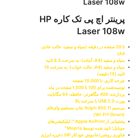
Laser 108w
پرینتر اچ پی تک کاره HP
Laser 108w
تا 20 صفحه در دقیقه (سیاه و سفید، حالت عادی،
A4)
سیاه و سفید (A4، آماده): به سرعت 8.3 ثانیه
سیاه و سفید (A4، حالت خواب): به سرعت 18
ثانیه (15 دقیقه)
چرخه کاری: تا 10,000 صفحه
توصیه‌شده برای 100 تا 1,500 صفحه در ماه
پردازنده: 400 مگاهرتز، حافظه: 64 مگابایت
پورت USB 2.0 با سرعت بالا
بی‌سیم 802.11 b/g/n؛ چاپ مستقیم وای‌فای
(Wi-Fi® Direct)
پشتیبانی از Apple AirPrint™؛ اپلیکیشن‌های
موبایل؛ تایید شده توسط Mopria™
فناوری روشن/خاموش خودکار HP؛ ذخیره انرژی