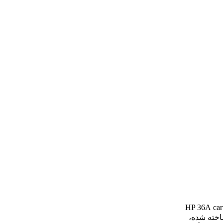
car
ر ساخته شده،