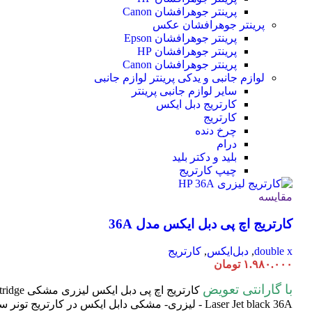
پرینتر جوهرافشان Canon
پرینتر جوهرافشان عکس
پرینتر جوهرافشان Epson
پرینتر جوهرافشان HP
پرینتر جوهرافشان Canon
لوازم جانبی و یدکی پرینتر
لوازم جانبی
سایر لوازم جانبی پرینتر
کارتریج دبل ایکس
کارتریج
چرخ دنده
درام
بلید و دکتر بلید
چیپ کارتریج
مقایسه
کارتریج اچ پی دبل ایکس مدل 36A
double x
,
دبل‌ایکس
,
کارتریج
۱.۹۸۰.۰۰۰
تومان
با گارانتی تعویض
کارتریج اچ پی دبل ایکس لیزری مشکی HP 36A
tridge
Laser
Jet black 36A - لیزری- مشکی دابل ایکس در کارتریج تون