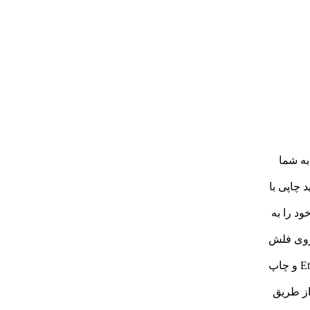
ان را به شما
 باعث تولید چاپی با
ود را به
یم از روی فلش
شبکه Ethernet: قابلیت اتصال به شبکه محلی از طریق کابل Ethernet و چاپ
از طریق