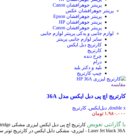
پرینتر جوهرافشان Canon
پرینتر جوهرافشان عکس
پرینتر جوهرافشان Epson
پرینتر جوهرافشان HP
پرینتر جوهرافشان Canon
لوازم جانبی و یدکی پرینتر
لوازم جانبی
سایر لوازم جانبی پرینتر
کارتریج دبل ایکس
کارتریج
چرخ دنده
درام
بلید و دکتر بلید
چیپ کارتریج
مقایسه
کارتریج اچ پی دبل ایکس مدل 36A
double x
,
دبل‌ایکس
,
کارتریج
۱.۹۸۰.۰۰۰
تومان
با گارانتی تعویض
کارتریج اچ پی دبل ایکس لیزری مشکی HP 36A
tridge
Laser
Jet black 36A - لیزری- مشکی دابل ایکس در کارتریج تون