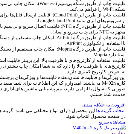
قابلیت چاپ از طریق شبکه بی‌سیم (Wireless): امک
شبکه Wi-Fi را فراهم می‌کند.
قابلیت چاپ از طریق ابر (Cloud Print): قابلیت ارسال
از سرویس‌های ابری مانند Google Cloud Print.
قابلیت چاپ از طریق درگاه NFC: قابلیت اتصال سریع و بی
مجهز به NFC برای چاپ سریع و آسان.
با استفاده از تکنولوژی AirPrint.
قابلیت چاپ از طریق درگاه Mopria: امکان چاپ مستقیم
استاندارد Mopria.
قابلیت استفاده از کارتریج‌های با ظرفیت بالا: این پرینتر قابلیت است
کارتریج‌های با ظرفیت بالا را دارد که به شما امکان چاپ بیشتری را 
به تعویض کارتریج کمتری دارید.
این ویژگی‌ها و قابلیت‌ها نشان‌دهنده قابلیت‌ها و ویژگی‌های برجسته
کاره M402n می‌باشند. امیدوارم که این اطلاعات برای شما مفید ب
صورتی که سوال یا ابهامی دارید، تیم پشتیبانی ماشین های اداری د
خدمت شما هستم.
افزودن به علاقه مندی
انتخاب گزینه ها
این محصول دارای انواع مختلفی می باشد. گزینه 
در صفحه محصول انتخاب شوند
مشاهده سریع
مقایسه