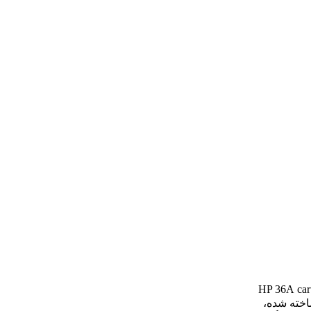
car
ر ساخته شده،