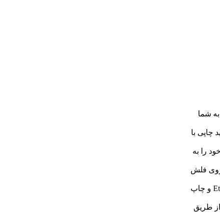
ان را به شما
 باعث تولید چاپی با
ود را به
یم از روی فلش
شبکه Ethernet: قابلیت اتصال به شبکه محلی از طریق کابل Ethernet و چاپ
از طریق