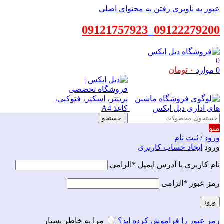
عبور به ناوبری
رفتن به محتوای اصلی
09121757923
_
09122279200
0
0
موارد
۰
تومان
جستجو
منو
ورود / ثبت نام
ورود
ایجاد حساب کاربری
نام کاربری یا آدرس ایمیل
*
الزامی
رمز عبور
*
الزامی
ورود
رمز عبور را فراموش کرده اید؟
مرا به خاطر بسپار