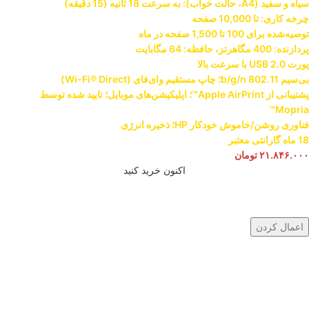
سیاه و سفید (A4، حالت خواب): به سرعت 18 ثانیه (15 دقیقه)
چرخه کاری: تا 10,000 صفحه
توصیه‌شده برای 100 تا 1,500 صفحه در ماه
پردازنده: 400 مگاهرتز، حافظه: 64 مگابایت
پورت USB 2.0 با سرعت بالا
بی‌سیم 802.11 b/g/n؛ چاپ مستقیم وای‌فای (Wi-Fi® Direct)
پشتیبانی از Apple AirPrint™؛ اپلیکیشن‌های موبایل؛ تایید شده توسط
Mopria™
فناوری روشن/خاموش خودکار HP؛ ذخیره انرژی
18 ماه گارانتی معتبر
۲۱.۸۴۶.۰۰۰
تومان
اکنون خرید کنید
اعمال کردن