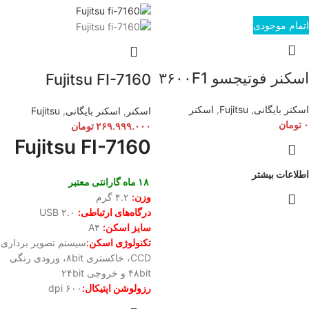
اتمام موجودی
اسکنر فوتیجسو ۳۶۰۰F1
Fujitsu FI-7160
اسکنر بایگانی
,
Fujitsu
,
اسکنر
اسکنر
,
اسکنر بایگانی
,
Fujitsu
۰
تومان
۲۶۹.۹۹۹.۰۰۰
تومان
Fujitsu FI-7160
اطلاعات بیشتر
۱۸ ماه گارانتی معتبر
وزن:
۴.۲ گرم
درگاه‌های ارتباطی:
USB ۲.۰
سایز اسکن:
A۴
تکنولوژی اسکن:
سیستم تصویر برداری
CCD، خاکستری ۸bit، ورودی رنگی
۴۸bit و خروجی ۲۴bit
رزولوشن اپتیکال:
۶۰۰ dpi