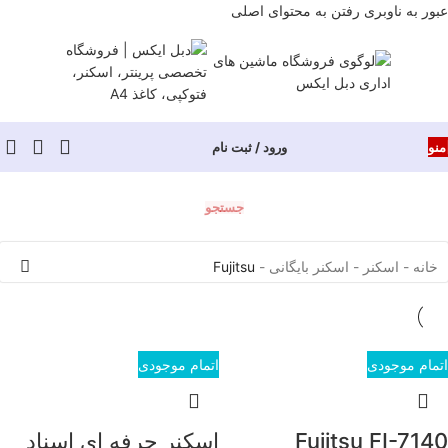
عبور به ناوبری
رفتن به محتوای اصلی
منو
ورود / ثبت نام
جستجو
خانه
-
اسکنر
-
اسکنر بایگانی
-
Fujitsu
اتمام موجودی
اتمام موجودی
Fujitsu FI-7140
اسکنر حرفه ای اسناد