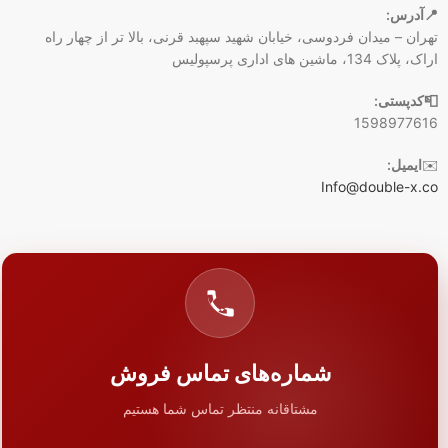
📍آدرس:
تهران – میدان فردوسی، خیابان شهید سپهبد قرنی، بالا تر از چهار راه
اراک، پلاک 134، ماشین های اداری پرسپولیس
📮کدپستی:
1598977616
✉️
ایمیل:
Info@double-x.co
شماره‌های تماس فروش
مشتاقانه منتظر تماس شما هستیم