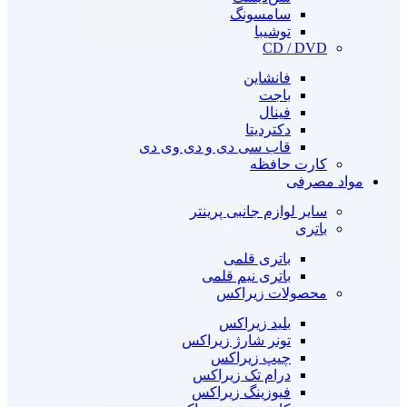
سامسونگ
توشیبا
CD / DVD
فانشاین
باجت
فینال
دکتردیتا
قاب سی دی و دی وی دی
کارت حافظه
مواد مصرفی
سایر لوازم جانبی پرینتر
باتری
باتری قلمی
باتری نیم قلمی
محصولات زیراکس
بلید زیراکس
تونر شارژ زیراکس
چیپ زیراکس
درام تک زیراکس
فیوزینگ زیراکس