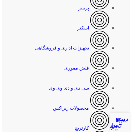
پرینتر
اسکنر
تجهیزات اداری و فروشگاهی
فلش مموری
سی دی و دی وی وی
محصولات زیراکس
0
فروشگاه
فیلترها
حساب کاربری من
0
موارد
علاقه مندی
کارتریج
سبد خرید