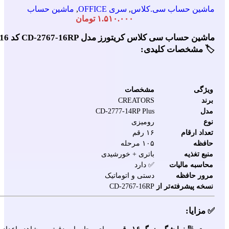
ماشین حساب سی.کلاس
,
سری OFFICE
,
ماشین حساب
۱.۵۱۰.۰۰۰
تومان
ماشین حساب سی کلاس کریتورز مدل CD-2767-16RP کد 
🏷️ مشخصات کلیدی:
ویژگی
مشخصات
برند
CREATORS
مدل
CD-2777-14RP Plus
نوع
رومیزی
تعداد ارقام
۱۶ رقم
حافظه
۱۰۵ مرحله
منبع تغذیه
باتری + خورشیدی
محاسبه مالیات
✅ دارد
مرور حافظه
دستی و اتوماتیک
نسخه پیشرفته‌تر از
CD-2767-16RP
✅ مزایا:
🔢
نمایشگر بزرگ ۱۶ رقمی
برای محاسبات دقیق و مشاهده اعداد