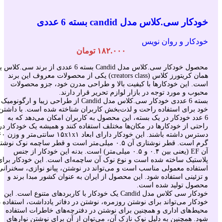
خودکار سی.کلاس مدل candid بسته 6 عددی
خودکار و روان نویس
۱۸۲.۰۰۰
تومان
محصول خودکار سی.کلاس مدل Candid بسته 6 عددی از برند سی.کلاس ی
همان کریتورز کلاس (creators class) یکی از محصولات معروف این برند
است. این خودکارها با کیفیت بالا و طراحی مدرن خود، جزو محصولات
محبوب و مورد توجه در بازار لوازم تحریر قرار دارند.
بسته 6 عددی خودکار سی.کلاس مدل Candid از طراحی زیبا و ارگونومیک
خود برای استفاده راحت و لذت‌بخش کاربران شناخته شده است. با داشتن
6 عدد خودکار در یک بسته، این محصول به کاربران امکان می‌دهد که به
راحتی از خودکارها در مکان‌ها مختلف استفاده کنند و همیشه یک خودکار در
دسترس داشته باشند. این خودکار دارای ابعاد ۵x۱x۱
گرم است. قطر نوشتاری آن ۰.۵ میلی‌متر است و قطر ساچمه نوک نوشت
آن EF (یعنی بین ۰.۴ و ۰.۵ میلی‌متر) است. بدنه این خودکار از جنس
پلاستیک ساخته شده است و نوع نوک آن ساچمه‌ای است. این خودکار برای
استفاده معمولی مناسب است و می‌تواند در نوشتن، پیانو نوازی، سخنرانی
و تزئینی استفاده شود. این محصول از ایران به عنوان کشور مبدا برند و
محصول تولید شده است.
خودکار سی کلاس مدل Candid یک خودکار با کاربردهای متنوع است. این
خودکار می‌تواند برای نوشتن روزمره، نوشتن در دفاتر یادداشت، استفاده د
محیط‌های اداری و همچنین برای نوشتن در دفترچه‌های خاطرات استفاده
شود. همچنین به دلیل نوک نازک آن، می‌توان از آن برای نوشتن نوارهای