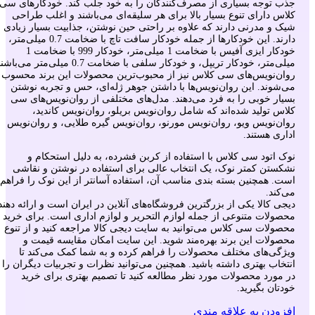
جذب توجه بسیاری از مصرف‌کنندگان را به خود جلب کند. خودکارهای سی
کلاس دارای تنوع بسیار بالا برای هر سلیقه‌ای می‌باشند و اغلب طراحی
شیک و مدرنی دارند که علاوه بر راحتی حین نوشتن، جذابیت بسیار زیادی
دارند. این خودکارها از جمله خودکار سافت تاچ با ضخامت 0.7 میلی‌متر،
خودکار ایزی آفیس با ضخامت 1 میلی‌متر، خودکار 999 با ضخامت 1
میلی‌متر، خودکار تریپل، و خودکار سلفی با ضخامت 0.7 میلی‌متر می‌باشند.
روان‌نویس‌های سی کلاس نیز از محبوب‌ترین محصولات این برند محسوب
می‌شوند. این روان‌نویس‌ها با داشتن جوهر ژله‌ای، حس و تجربه نوشتن
بسیار خوبی را به فرد می‌دهند. مدل‌های مختلفی از روان‌نویس‌های سی
کلاس تولید شده‌اند که شامل روان‌نویس بریلو، روان‌نویس کاندید،
روان‌نویس ویو، روان‌نویس مورنو، روان‌نویس گیره طلایی، و روان‌نویس
اداری هستند.
نوک اتود سی کلاس با استفاده از کربن فشرده، به دلیل استحکام و
نشکستن کمتر نوک، یک انتخاب عالی برای استفاده در نوشتن و نقاشی
است. همچنین بسته بندی مناسب آن، استفاده آسانتر از این نوک را فراهم
می‌کند.
دیجی کالا یکی از بزرگترین فروشگاه‌های آنلاین در ایران است و ارائه دهند
محصولات متنوعی از جمله لوازم التحریر و لوازم اداری است. برای خرید
محصولات سی کلاس می‌توانید به سایت دیجی کالا مراجعه کنید و از تنوع
محصولات این برند بهره‌مند شوید. این سایت امکان مقایسه قیمت و
ویژگی‌های مختلف محصولات را فراهم کرده و به شما کمک می‌کند تا
انتخاب بهتری داشته باشید. همچنین می‌توانید نظرات و تجربیات دیگران را
در مورد محصولات مورد نظر مطالعه کنید تا تصمیم بهتری برای خرید
خودتان بگیرید.
افزودن به علاقه مندی