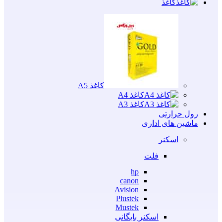
کاغذ
کاغذ A5
کاغذ A4
کاغذ A3
رول حرارتی
ماشین های اداری
اسکنر
فلت
hp
canon
Avision
Plustek
Mustek
اسکنر بایگانی