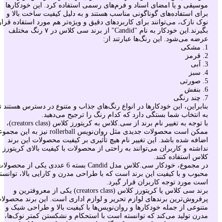
موسیقی و یا امضای اسناد و فرم‌های رسمی استفاده کرد. این خودکارها
برای استفاده‌های گوناگونی مناسب هستند و به دلیل کیفیت ساخت بالا و
نوک نازک، می‌توانند برای کاربردهای دقیق و ویژه‌تر هم مورد استفاده قرار
بگیرند.این خودکار به نام "Candid" از برند سی کلاس در ۷ رنگ مختلف
عرضه می‌شود. این رنگ‌ها عبارتند از:
1. مشکی
2. قرمز
3. آبی
4. سبز
5. صورتی
6. بنفش
7. چند رنگی
بنابراین، این خودکارها در انواع رنگ‌های جذاب و متنوع در دسترس هستند تا
به انتخاب شما بستگی دارد که کدام رنگ را ترجیح می‌دهید.
با توجه به تغییر نام برند از سی.کلاس به کریتورز کلاس (creators class)،
ممکن است محصولات جدیدی مثل روان‌نویس rollerball نیز به این 
اضافه شده باشد. این تغییر نام هیچ تأثیری بر کیفیت محصولات این برند
نداشته و کاربران می‌توانند به راحتی از محصولات با کیفیت بالای کریتورز
کلاس استفاده کنند.
در مجموع، خودکار سی.کلاس مدل Candid بسته 6 عددی یکی از محصول
محبوب و با کیفیت این برند است که با طراحی مدرن و کارایی بالا، توانست
است مورد توجه کاربران قرار گیرد.
برند سی کلاس یا کریتورز کلاس (creators class) یکی از معروفترین و
پرفروش‌ترین برندهای لوازم تحریر و لوازم اداری است. این برند محصولا
متنوعی از جمله خودکارها و روان‌نویس‌ها با کیفیت بالا و طراحی شیک و
مدرن تولید می‌کند که توانسته است با استحکام و نشکستن کمتر نوک‌ها،