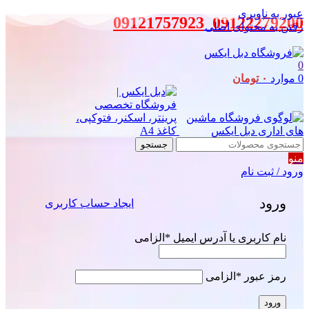
عبور به ناوبری
09121757923
_
09122279200
رفتن به محتوای اصلی
0
0
موارد
۰
تومان
جستجو
منو
ورود / ثبت نام
ورود
ایجاد حساب کاربری
نام کاربری یا آدرس ایمیل
*
الزامی
رمز عبور
*
الزامی
ورود