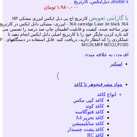
double x
,
دبل‌ایکس
,
کارتریج
۱.۹۸۰.۰۰۰
تومان
با گارانتی تعویض
کارتریج اچ پی دبل ایکس لیزری مشکی HP
cartridge Laser
36A
Jet black 36A - لیزری- مشکی دابل ایکس در کارتریج
تونر ساخته شده، کیفیت و قابلیت اطمینان چاپ صد درصد را تضمین می
کند.تازه کردن چاپگر خود را با کارتریج اصلی دابل ایکس انجام دهید تا
عملکردی را که انتظار 
M1120,MFP M1522,P1505
افزودن به علاقه مندی
افزودن به سبد خرید
اسکنر
مشاهده سریع
مواد مصرفی
جوهر تا کاغذ
انواع کاغذ
کاغذ کپی مکس
کاغذ کوتد
کاغذ فتوگلاسه
کاغذ تحریر A4
کاغذ سابلیمیشن
کاغذ پشت چسبدار
کاغذ RC