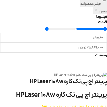
فیلتر محصولات
بستن
فیلترها
قیمت
وضعیت
پرینتر اچ پی تک کاره HP Laser 108w
پرینتر اچ پی تک کاره HP Laser 108w