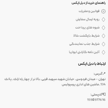
راهنمای خرید از دبل ایکس
قوانین و مقررات
رویه ارسال سفارش
شیوه های پرداخت
شرایط بازگشت کالا
شرایط جذب نمایندگی
آئین نامه گارانتی ایواریا
ارتباط با دبل ایکس
📍آدرس:
تهران – میدان فردوسی، خیابان شهید سپهبد قرنی، بالا تر از چهار راه اراک، پلاک
134، ماشین های اداری پرسپولیس
📮کدپستی:
1598977616