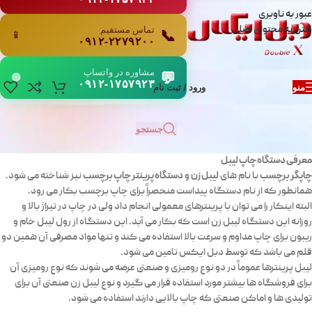
عبور به ناوبری
تماس مستقیم
رفتن به محتوای اصلی
📞
📱
۰۹۱۲-۲۲۷۹۲۰۰
مشاوره در واتساپ
💬
🟢
۰۹۱۲-۱۷۵۷۹۲۳
منو
ورود / ثبت نام
جستجو
معرفی دستگاه چاپ لیبل
چاپگر برچسب
لیبل زن
دستگاه پرینتر چاپ برچسب
با نام های
و
نیز شناخته می شود.
همانطور که از نام دستگاه پیداست منحصراً برای چاپ برچسب بکار می رود.
البته اینکار را می توان با پرینترهای معمولی انجام داد ولی در چاپ در تیراژ بالا و
روزانه این دستگاه لیبل زن است که بکار می آید. این دستگاه از رول لیبل خام و
ریبون برای چاپ مداوم و سرعت بالا استفاده می کند و تنها مواد مصرفی آن همین دو
قلم می باشد که توسط دبل ایکس تامین می شود.
لیبل پرینترها عموماً در دو نوع رومیزی و صنعتی عرضه می شوند که نوع رومیزی آن
برای فروشگاه ها بیشتر مورد استفاده قرار می گیرد و نوع لیبل زن صنعتی آن برای
تولیدی ها و اماکن صنعتی که چاپ بالایی دارند استفاده می شود.