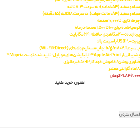
تا 20 صفحه در دقیقه (سیاه و سفید، حالت عادی، A4)
سیاه و سفید (A4، آماده): به سرعت 8.3 ثانیه
سیاه و سفید (A4، حالت خواب): به سرعت 18 ثانیه (15 دقیقه)
چرخه کاری: تا 10,000 صفحه
توصیه‌شده برای 100 تا 1,500 صفحه در ماه
پردازنده: 400 مگاهرتز، حافظه: 64 مگابایت
پورت USB 2.0 با سرعت بالا
بی‌سیم 802.11 b/g/n؛ چاپ مستقیم وای‌فای (Wi-Fi® Direct)
پشتیبانی از Apple AirPrint™؛ اپلیکیشن‌های موبایل؛ تایید شده توسط Mopria™
فناوری روشن/خاموش خودکار HP؛ ذخیره انرژی
18 ماه گارانتی معتبر
۲۱.۸۴۶.۰۰۰
تومان
اکنون خرید کنید
اعمال کردن