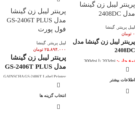
پرینتر لیبل زن گینشا
پرینتر لیبل زن گینشا
مدل 2408DC
مدل GS-2406T PLUS
لیبل پرینتر
,
گینشا
فول پورت
۰
تومان
پرینتر لیبل زن گینشا مدل
لیبل پرینتر
,
گینشا
2408DC
۲۵.۸۹۴.۰۰۰
تومان
پرینتر لیبل زن گینشا
نوع چاپ:
203dpi تا 300dpi
مدل GS-2406T PLUS
سرعت چاپ:
150 میلی‌متر در ثانیه
اتصال:
USB و Ethernet
GAINSCHA GS-2406T Label Printer
اطلاعات بیشتر
کاربرد:
فروشگاه‌ها، انبارها، مراکز پستی
سرعت چاپ :
153 میلی متر بر ثانیه / 6
اینچ برثانیه
انتخاب گزینه ها
عرض لیبل پرینتر:
4 اینچ , 110 میلی متر
طول لیبل پرینتر :
110اینچ , 2794 میلی
متر
سایز ریبون :
طول 300 متر ، عرض 110
میلی متر
پورت ارتباطی :
Full port
حافظه داخلی :
16MBSDRAM