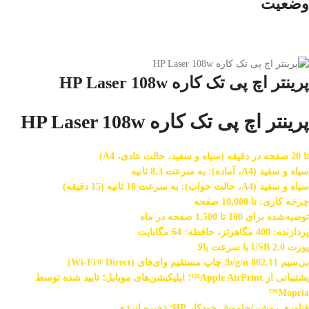
وضعیت
پرینتر اچ پی تک کاره HP Laser 108w
پرینتر اچ پی تک کاره HP Laser 108w
تا 20 صفحه در دقیقه (سیاه و سفید، حالت عادی، A4)
سیاه و سفید (A4، آماده): به سرعت 8.3 ثانیه
سیاه و سفید (A4، حالت خواب): به سرعت 18 ثانیه (15 دقیقه)
چرخه کاری: تا 10,000 صفحه
توصیه‌شده برای 100 تا 1,500 صفحه در ماه
پردازنده: 400 مگاهرتز، حافظه: 64 مگابایت
پورت USB 2.0 با سرعت بالا
بی‌سیم 802.11 b/g/n؛ چاپ مستقیم وای‌فای (Wi-Fi® Direct)
پشتیبانی از Apple AirPrint™؛ اپلیکیشن‌های موبایل؛ تایید شده توسط
Mopria™
فناوری روشن/خاموش خودکار HP؛ ذخیره انرژی