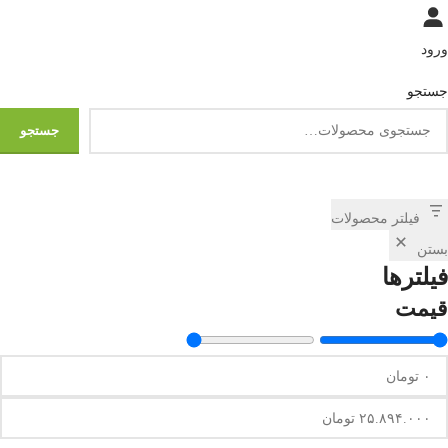
cpu / پردازنده :
400MHZ.32 bits ,
ARM9
ورود
دقت چاپ :
203 DPI
جستجو
جستجو
فیلتر محصولات
بستن
فیلترها
قیمت