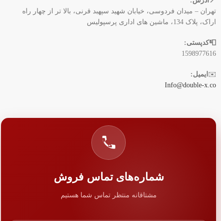
📍آدرس:
تهران – میدان فردوسی، خیابان شهید سپهبد قرنی، بالا تر از چهار راه
اراک، پلاک 134، ماشین های اداری پرسپولیس
📮کدپستی:
1598977616
✉️
ایمیل:
Info@double-x.co
شماره‌های تماس فروش
مشتاقانه منتظر تماس شما هستیم