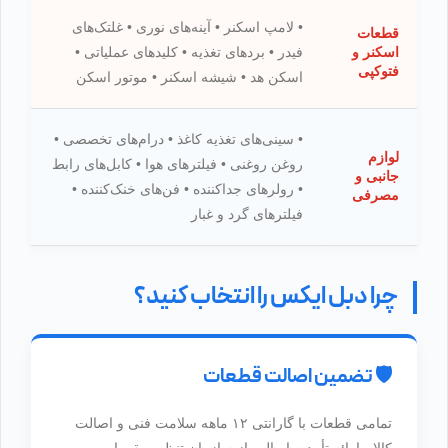
• لامپ اسکنر • آینه‌های نوری • غلتک‌های
قطعات
اسکنر و
فیدر • بردهای تغذیه • کلیدهای عملیاتی •
فتوکپی
اسکن هد • شیشه اسکنر • موتور اسکن
• سینی‌های تغذیه کاغذ • درام‌های تخصصی •
لوازم
روغن روغنی • فیلترهای هوا • کابل‌های رابط
جانبی و
• رولرهای جداکننده • فن‌های خنک‌کننده •
مصرفی
فیلترهای گرد و غبار
چرا دبل ایکس را انتخاب کنید؟
🛡️ تضمین اصالت قطعات
تمامی قطعات با گارانتی ۱۲ ماهه سلامت فنی و اصالت