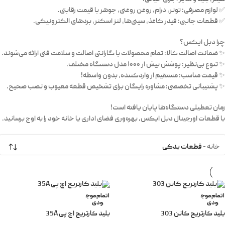
✅ لوازم مصرفی: تونر، درام، روغن روغنی، جوهر با قیمت رقابتی.
✅ قطعات جانبی: فیدر کاغذ، سینی‌ها، لنز اسکنر، بردهای الکترونیکی.
چرا دبل ایکس؟
✨ ضمانت اصالت کالا: تمام محصولات با گارانتی اصالت و سلامت فنی ارائه می‌شوند.
✨ تنوع بی‌نظیر: پوشش بیش از ۱۰۰۰ مدل دستگاه مختلف.
✨ قیمت مناسب: مستقیم از واردکننده، بدون واسطه!
✨ پشتیبانی تخصصی: مشاوره رایگان برای تشخیص قطعه معیوب و نصب صحیح.
زمان تعطیلی دستگاه‌ها پایان یافته است!
با قطعات اورجینال دبل ایکس، بهره‌وری فضای اداری یا خانه خود را به اوج برسانید.
خانه
-
قطعات یدکی
اتمام موج
اتمام موج
ودی
ودی
بلید کارتریج کانن 303
بلید کارتریج اچ پی 35A