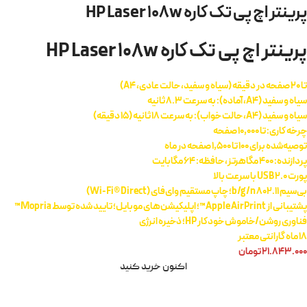
پرینتر اچ پی تک کاره HP Laser 108w
پرینتر اچ پی تک کاره HP Laser 108w
تا 20 صفحه در دقیقه (سیاه و سفید، حالت عادی، A4)
سیاه و سفید (A4، آماده): به سرعت 8.3 ثانیه
سیاه و سفید (A4، حالت خواب): به سرعت 18 ثانیه (15 دقیقه)
چرخه کاری: تا 10,000 صفحه
توصیه‌شده برای 100 تا 1,500 صفحه در ماه
پردازنده: 400 مگاهرتز، حافظه: 64 مگابایت
پورت USB 2.0 با سرعت بالا
بی‌سیم 802.11 b/g/n؛ چاپ مستقیم وای‌فای (Wi-Fi® Direct)
پشتیبانی از Apple AirPrint™؛ اپلیکیشن‌های موبایل؛ تایید شده توسط Mopria™
فناوری روشن/خاموش خودکار HP؛ ذخیره انرژی
18 ماه گارانتی معتبر
۲۱.۸۴۳.۰۰۰
تومان
اکنون خرید کنید