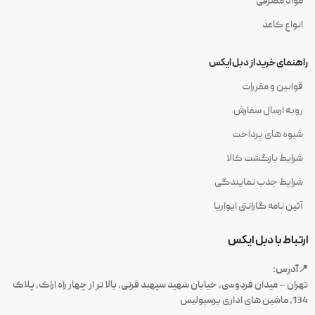
مواد مصرفی
انواع کاغذ
راهنمای خرید از دبل ایکس
قوانین و مقررات
رویه ارسال سفارش
شیوه های پرداخت
شرایط بازگشت کالا
شرایط جذب نمایندگی
آئین نامه گارانتی ایواریا
ارتباط با دبل ایکس
📍آدرس:
تهران – میدان فردوسی، خیابان شهید سپهبد قرنی، بالا تر از چهار راه اراک، پلاک
134، ماشین های اداری پرسپولیس