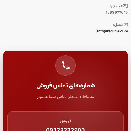
📮کدپستی:
1598977616
ایمیل:
✉️
Info@double-x.co
شماره‌های تماس فروش
مشتاقانه منتظر تماس شما هستیم
فروش
09122272900