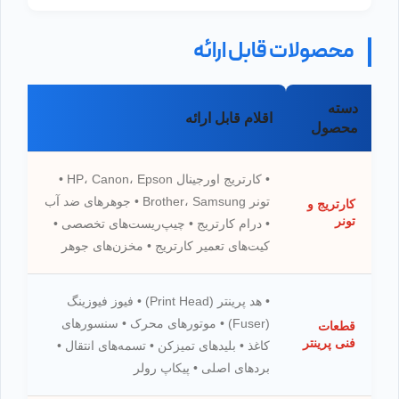
محصولات قابل ارائه
دسته
اقلام قابل ارائه
محصول
• کارتریج اورجینال HP، Canon، Epson •
تونر Brother، Samsung • جوهرهای ضد آب
کارتریج و
تونر
• درام کارتریج • چیپ‌ریست‌های تخصصی •
کیت‌های تعمیر کارتریج • مخزن‌های جوهر
• هد پرینتر (Print Head) • فیوز فیوزینگ
(Fuser) • موتورهای محرک • سنسورهای
قطعات
فنی پرینتر
کاغذ • بلیدهای تمیزکن • تسمه‌های انتقال •
بردهای اصلی • پیکاپ رولر