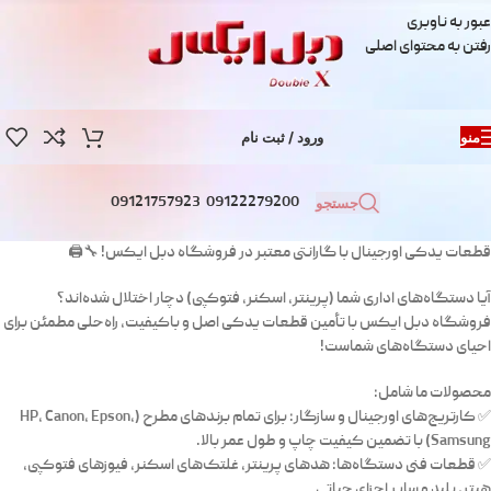
عبور به ناوبری
رفتن به محتوای اصلی
منو
ورود / ثبت نام
09121757923
09122279200
جستجو
قطعات یدکی اورجینال با گارانتی معتبر در فروشگاه دبل ایکس! 🔧🖨️
آیا دستگاه‌های اداری شما (پرینتر، اسکنر، فتوکپی) دچار اختلال شده‌اند؟
فروشگاه دبل ایکس با تأمین قطعات یدکی اصل و باکیفیت، راه‌حلی مطمئن برای
احیای دستگاه‌های شماست!
محصولات ما شامل:
✅ کارتریج‌های اورجینال و سازگار: برای تمام برندهای مطرح (HP، Canon، Epson،
Samsung) با تضمین کیفیت چاپ و طول عمر بالا.
✅ قطعات فنی دستگاه‌ها: هدهای پرینتر، غلتک‌های اسکنر، فیوزهای فتوکپی،
هیتر، بلید و سایر اجزای حیاتی.