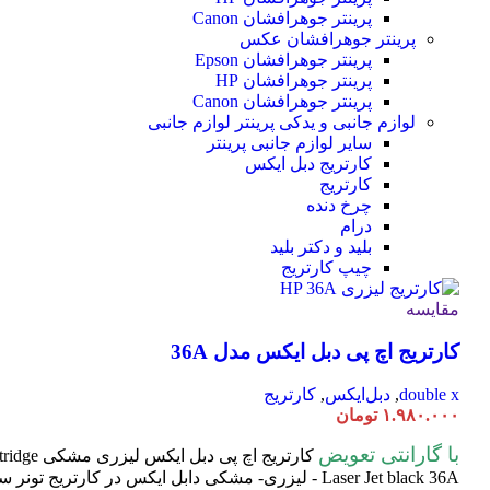
پرینتر جوهرافشان Canon
پرینتر جوهرافشان عکس
پرینتر جوهرافشان Epson
پرینتر جوهرافشان HP
پرینتر جوهرافشان Canon
لوازم جانبی و یدکی پرینتر
لوازم جانبی
سایر لوازم جانبی پرینتر
کارتریج دبل ایکس
کارتریج
چرخ دنده
درام
بلید و دکتر بلید
چیپ کارتریج
مقایسه
کارتریج اچ پی دبل ایکس مدل 36A
double x
,
دبل‌ایکس
,
کارتریج
۱.۹۸۰.۰۰۰
تومان
با گارانتی تعویض
کارتریج اچ پی دبل ایکس لیزری مشکی HP 36A
tridge
Laser
Jet black 36A - لیزری- مشکی دابل ایکس در کارتریج تون