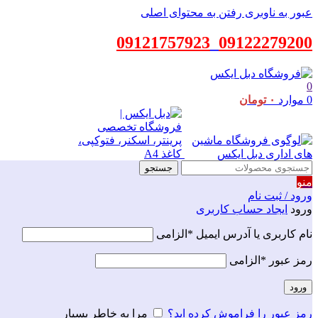
عبور به ناوبری
رفتن به محتوای اصلی
09121757923
_
09122279200
0
0
موارد
۰
تومان
جستجو
منو
ورود / ثبت نام
ورود
ایجاد حساب کاربری
نام کاربری یا آدرس ایمیل
*
الزامی
رمز عبور
*
الزامی
ورود
رمز عبور را فراموش کرده اید؟
مرا به خاطر بسپار