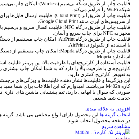
قابلیت چاپ از طریق شبکه بی‌سیم (Wireless): امک
شبکه Wi-Fi را فراهم می‌کند.
قابلیت چاپ از طریق ابر (Cloud Print): قابلیت ارسال
از سرویس‌های ابری مانند Google Cloud Print.
قابلیت چاپ از طریق درگاه NFC: قابلیت اتصال سریع و بی
مجهز به NFC برای چاپ سریع و آسان.
با استفاده از تکنولوژی AirPrint.
قابلیت چاپ از طریق درگاه Mopria: امکان چاپ مستقیم
استاندارد Mopria.
قابلیت استفاده از کارتریج‌های با ظرفیت بالا: این پرینتر قابلیت است
کارتریج‌های با ظرفیت بالا را دارد که به شما امکان چاپ بیشتری را 
به تعویض کارتریج کمتری دارید.
این ویژگی‌ها و قابلیت‌ها نشان‌دهنده قابلیت‌ها و ویژگی‌های برجسته
کاره M402n می‌باشند. امیدوارم که این اطلاعات برای شما مفید ب
صورتی که سوال یا ابهامی دارید، تیم پشتیبانی ماشین های اداری د
خدمت شما هستم.
افزودن به علاقه مندی
انتخاب گزینه ها
این محصول دارای انواع مختلفی می باشد. گزینه 
در صفحه محصول انتخاب شوند
مشاهده سریع
مقایسه