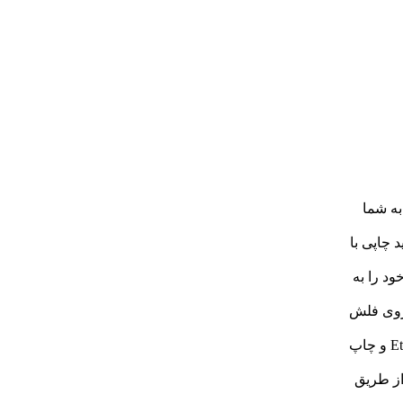
ان را به شما
 باعث تولید چاپی با
ود را به
یم از روی فلش
شبکه Ethernet: قابلیت اتصال به شبکه محلی از طریق کابل Ethernet و چاپ
از طریق