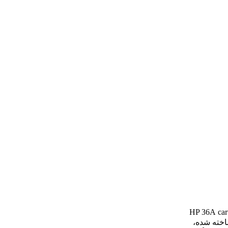
car
ر ساخته شده،